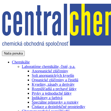
Naša ponuka
Chemikálie
Laboratórne chemikálie, čisté, p.a.
Anorganické zlúčeniny
Soli anorganických kyselín
Organické zlúčeniny a činidlá
Kyseliny, zásady a deriváty
Rozpúšťadlá a prchavé látky
Prvky a jednoduché látky
Indikátory a farbivá
Špeciálne prípravky a roztoky
Čistiace a dezinfekčné prostriedky