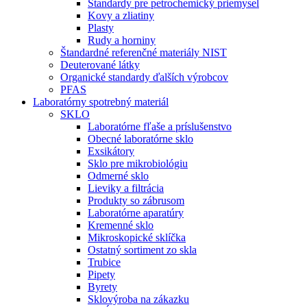
Štandardy pre petrochemický priemysel
Kovy a zliatiny
Plasty
Rudy a horniny
Štandardné referenčné materiály NIST
Deuterované látky
Organické standardy ďalších výrobcov
PFAS
Laboratórny spotrebný materiál
SKLO
Laboratórne fľaše a príslušenstvo
Obecné laboratórne sklo
Exsikátory
Sklo pre mikrobiológiu
Odmerné sklo
Lieviky a filtrácia
Produkty so zábrusom
Laboratórne aparatúry
Kremenné sklo
Mikroskopické sklíčka
Ostatný sortiment zo skla
Trubice
Pipety
Byrety
Sklovýroba na zákazku