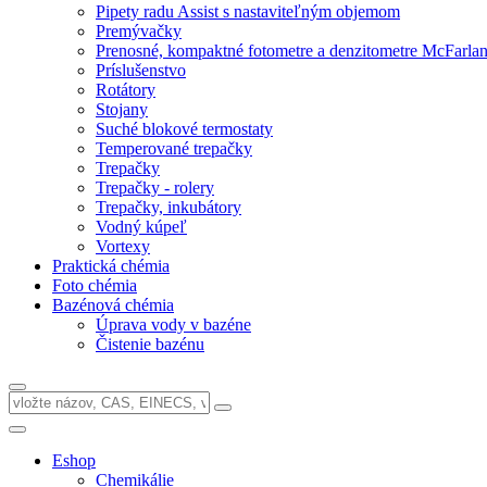
Pipety radu Assist s nastaviteľným objemom
Premývačky
Prenosné, kompaktné fotometre a denzitometre McFarla
Príslušenstvo
Rotátory
Stojany
Suché blokové termostaty
Temperované trepačky
Trepačky
Trepačky - rolery
Trepačky, inkubátory
Vodný kúpeľ
Vortexy
Praktická chémia
Foto chémia
Bazénová chémia
Úprava vody v bazéne
Čistenie bazénu
Eshop
Chemikálie