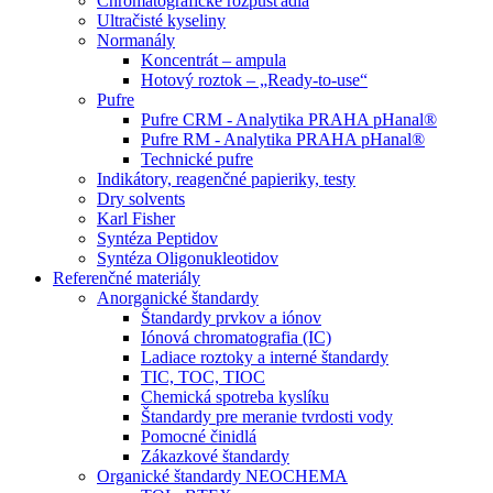
Chromatografické rozpúšťadlá
Ultračisté kyseliny
Normanály
Koncentrát – ampula
Hotový roztok – „Ready-to-use“
Pufre
Pufre CRM - Analytika PRAHA pHanal®
Pufre RM - Analytika PRAHA pHanal®
Technické pufre
Indikátory, reagenčné papieriky, testy
Dry solvents
Karl Fisher
Syntéza Peptidov
Syntéza Oligonukleotidov
Referenčné materiály
Anorganické štandardy
Štandardy prvkov a iónov
Iónová chromatografia (IC)
Ladiace roztoky a interné štandardy
TIC, TOC, TIOC
Chemická spotreba kyslíku
Štandardy pre meranie tvrdosti vody
Pomocné činidlá
Zákazkové štandardy
Organické štandardy NEOCHEMA