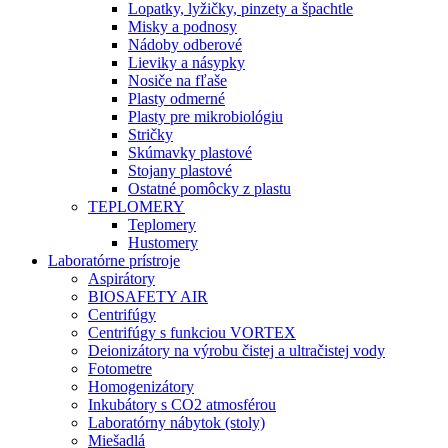
Lopatky, lyžičky, pinzety a špachtle
Misky a podnosy
Nádoby odberové
Lieviky a násypky
Nosiče na fľaše
Plasty odmerné
Plasty pre mikrobiológiu
Stričky
Skúmavky plastové
Stojany plastové
Ostatné pomôcky z plastu
TEPLOMERY
Teplomery
Hustomery
Laboratórne prístroje
Aspirátory
BIOSAFETY AIR
Centrifúgy
Centrifúgy s funkciou VORTEX
Deionizátory na výrobu čistej a ultračistej vody
Fotometre
Homogenizátory
Inkubátory s CO2 atmosférou
Laboratórny nábytok (stoly)
Miešadlá