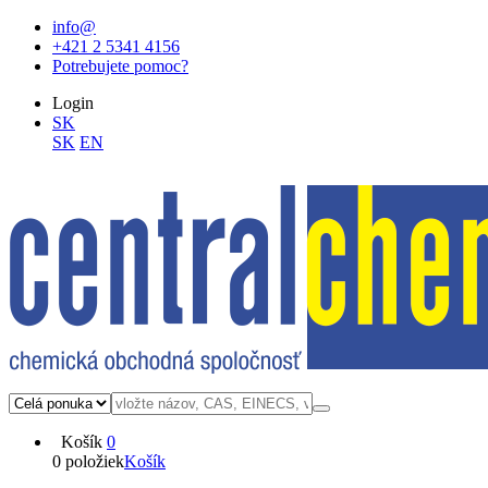
info@
+421 2 5341 4156
Potrebujete pomoc?
Login
SK
SK
EN
Košík
0
0 položiek
Košík