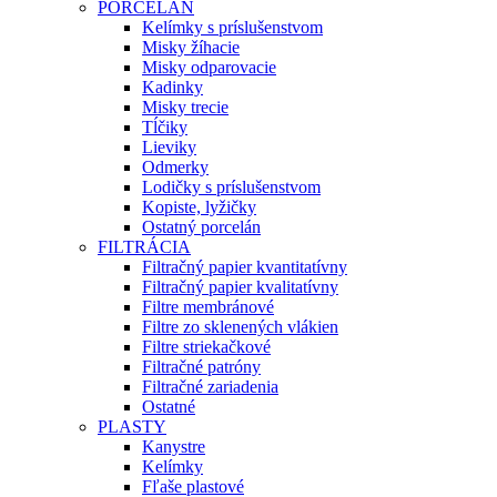
PORCELÁN
Kelímky s príslušenstvom
Misky žíhacie
Misky odparovacie
Kadinky
Misky trecie
Tĺčiky
Lieviky
Odmerky
Lodičky s príslušenstvom
Kopiste, lyžičky
Ostatný porcelán
FILTRÁCIA
Filtračný papier kvantitatívny
Filtračný papier kvalitatívny
Filtre membránové
Filtre zo sklenených vlákien
Filtre striekačkové
Filtračné patróny
Filtračné zariadenia
Ostatné
PLASTY
Kanystre
Kelímky
Fľaše plastové