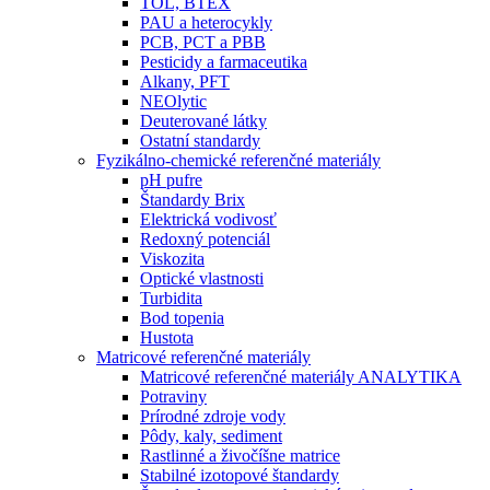
TOL, BTEX
PAU a heterocykly
PCB, PCT a PBB
Pesticidy a farmaceutika
Alkany, PFT
NEOlytic
Deuterované látky
Ostatní standardy
Fyzikálno-chemické referenčné materiály
pH pufre
Štandardy Brix
Elektrická vodivosť
Redoxný potenciál
Viskozita
Optické vlastnosti
Turbidita
Bod topenia
Hustota
Matricové referenčné materiály
Matricové referenčné materiály ANALYTIKA
Potraviny
Prírodné zdroje vody
Pôdy, kaly, sediment
Rastlinné a živočíšne matrice
Stabilné izotopové štandardy