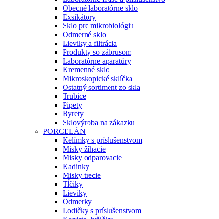
Obecné laboratórne sklo
Exsikátory
Sklo pre mikrobiológiu
Odmerné sklo
Lieviky a filtrácia
Produkty so zábrusom
Laboratórne aparatúry
Kremenné sklo
Mikroskopické sklíčka
Ostatný sortiment zo skla
Trubice
Pipety
Byrety
Sklovýroba na zákazku
PORCELÁN
Kelímky s príslušenstvom
Misky žíhacie
Misky odparovacie
Kadinky
Misky trecie
Tĺčiky
Lieviky
Odmerky
Lodičky s príslušenstvom