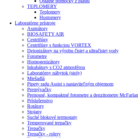
Ostatné pomôcky z plastu
TEPLOMERY
Teplomery
Hustomery
Laboratórne prístroje
Aspirátory
BIOSAFETY AIR
Centrifúgy
Centrifúgy s funkciou VORTEX
Deionizátory na výrobu čistej a ultračistej vody
Fotometre
Homogenizátory
Inkubátory s CO2 atmosférou
Laboratórny nábytok (stoly)
Miešadlá
Pipety radu Assist s nastaviteľným objemom
Premývačky
Prenosné, kompaktné fotometre a denzitometre McFarla
Príslušenstvo
Rotátory
Stojany
Suché blokové termostaty
Temperované trepačky
Trepačky
Trepačky - rolery