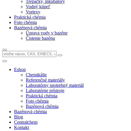
Trepačky, inkubátory
Vodný kúpeľ
Vortexy
Praktická chémia
Foto chémia
Bazénová chémia
Úprava vody v bazéne
Čistenie bazénu
Eshop
Chemikálie
Referenčné materiály
Laboratórny spotrebný materiál
Laboratórne prístroje
Praktická chémia
Foto chémia
Bazénová chémia
Bazénová chémia
Blog
Centralchem
Kontakt