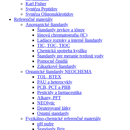
Karl Fisher
Syntéza Peptidov
Syntéza Oligonukleotidov
Referenčné materiály
Anorganické štandardy
Štandardy prvkov a iónov
Iónová chromatografia (IC)
Ladiace roztoky a interné štandardy
TIC, TOC, TIOC
Chemická spotreba kyslíku
Štandardy pre meranie tvrdosti vody
Pomocné činidlá
Zákazkové štandardy
Organické štandardy NEOCHEMA
TOL, BTEX
PAU a heterocykly
PCB, PCT a PBB
Pesticidy a farmaceutika
Alkany, PFT
NEOlytic
Deuterované látky
Ostatní standardy
Fyzikálno-chemické referenčné materiály
pH pufre
Štandardy Brix