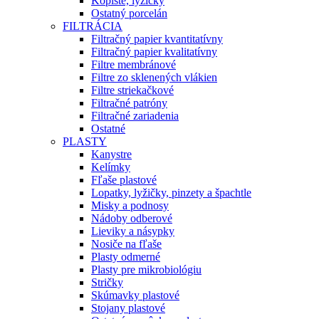
Kopiste, lyžičky
Ostatný porcelán
FILTRÁCIA
Filtračný papier kvantitatívny
Filtračný papier kvalitatívny
Filtre membránové
Filtre zo sklenených vlákien
Filtre striekačkové
Filtračné patróny
Filtračné zariadenia
Ostatné
PLASTY
Kanystre
Kelímky
Fľaše plastové
Lopatky, lyžičky, pinzety a špachtle
Misky a podnosy
Nádoby odberové
Lieviky a násypky
Nosiče na fľaše
Plasty odmerné
Plasty pre mikrobiológiu
Stričky
Skúmavky plastové
Stojany plastové