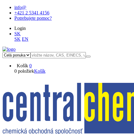
info@
+421 2 5341 4156
Potrebujete pomoc?
Login
SK
SK
EN
Košík
0
0 položiek
Košík