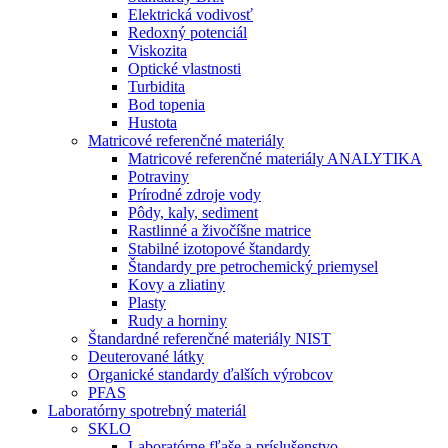
Elektrická vodivosť
Redoxný potenciál
Viskozita
Optické vlastnosti
Turbidita
Bod topenia
Hustota
Matricové referenčné materiály
Matricové referenčné materiály ANALYTIKA
Potraviny
Prírodné zdroje vody
Pôdy, kaly, sediment
Rastlinné a živočíšne matrice
Stabilné izotopové štandardy
Štandardy pre petrochemický priemysel
Kovy a zliatiny
Plasty
Rudy a horniny
Štandardné referenčné materiály NIST
Deuterované látky
Organické standardy ďalších výrobcov
PFAS
Laboratórny spotrebný materiál
SKLO
Laboratórne fľaše a príslušenstvo