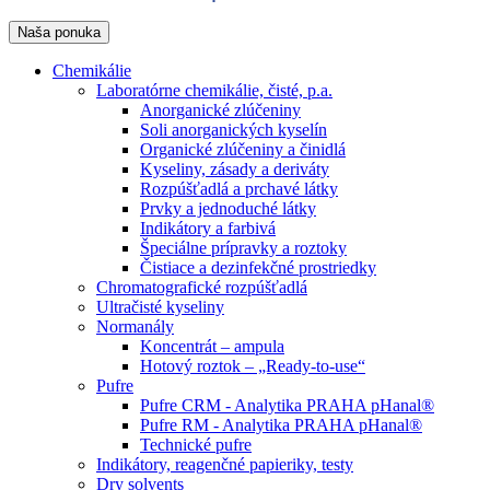
Naša ponuka
Chemikálie
Laboratórne chemikálie, čisté, p.a.
Anorganické zlúčeniny
Soli anorganických kyselín
Organické zlúčeniny a činidlá
Kyseliny, zásady a deriváty
Rozpúšťadlá a prchavé látky
Prvky a jednoduché látky
Indikátory a farbivá
Špeciálne prípravky a roztoky
Čistiace a dezinfekčné prostriedky
Chromatografické rozpúšťadlá
Ultračisté kyseliny
Normanály
Koncentrát – ampula
Hotový roztok – „Ready-to-use“
Pufre
Pufre CRM - Analytika PRAHA pHanal®
Pufre RM - Analytika PRAHA pHanal®
Technické pufre
Indikátory, reagenčné papieriky, testy
Dry solvents