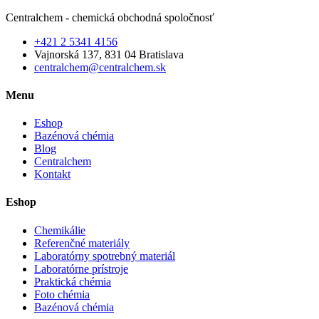
Centralchem - chemická obchodná spoločnosť
+421 2 5341 4156
Vajnorská 137, 831 04 Bratislava
centralchem@centralchem.sk
Menu
Eshop
Bazénová chémia
Blog
Centralchem
Kontakt
Eshop
Chemikálie
Referenčné materiály
Laboratórny spotrebný materiál
Laboratórne prístroje
Praktická chémia
Foto chémia
Bazénová chémia