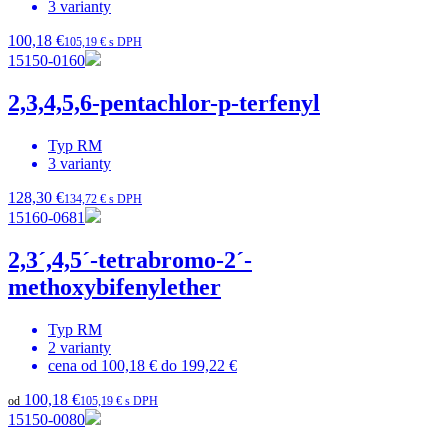
3
varianty
100,18 €
105,19 € s DPH
15150-0160
2,3,4,5,6-pentachlor-p-terfenyl
Typ
RM
3
varianty
128,30 €
134,72 € s DPH
15160-0681
2,3´,4,5´-tetrabromo-2´-
methoxybifenylether
Typ
RM
2
varianty
cena od
100,18 €
do
199,22 €
100,18 €
od
105,19 € s DPH
15150-0080