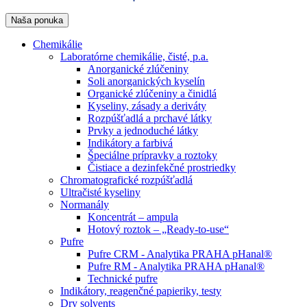
Naša ponuka
Chemikálie
Laboratórne chemikálie, čisté, p.a.
Anorganické zlúčeniny
Soli anorganických kyselín
Organické zlúčeniny a činidlá
Kyseliny, zásady a deriváty
Rozpúšťadlá a prchavé látky
Prvky a jednoduché látky
Indikátory a farbivá
Špeciálne prípravky a roztoky
Čistiace a dezinfekčné prostriedky
Chromatografické rozpúšťadlá
Ultračisté kyseliny
Normanály
Koncentrát – ampula
Hotový roztok – „Ready-to-use“
Pufre
Pufre CRM - Analytika PRAHA pHanal®
Pufre RM - Analytika PRAHA pHanal®
Technické pufre
Indikátory, reagenčné papieriky, testy
Dry solvents