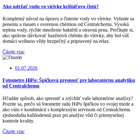
Ako udržať vodu vo vírivke krištáľovo čistú?
Kompletný návod na úpravu a čistenie vody vo vírivke. Vyhnite sa
peneniu a riasam s overenou chémiou od Centralchemu. Vysoká
teplota vody, rýchle množenie baktérií a otravná pena. Prečítajte si,
ako správne dávkovať bazénovú chémiu do vírivky, aby bol váš
domáci wellness vždy bezpečný a pripravený na relax.
Čítajte viac
01.07.2026
Fotometre HiPo: Špičková presnosť pre laboratórnu analytiku
od Centralchemu
Hľadáte spôsob, ako spresniť a zrýchliť vaše laboratórne analýzy?
Pozrite sa, prečo sú fotometre radu HiPo špičkou vo svojej triede a
ako vám v kombinácii s komplexným servisom od Centralchemu
zjednodušia každodennú prax pri analýze vôd či priemyselnej
kontrole kvality.
Čítajte viac