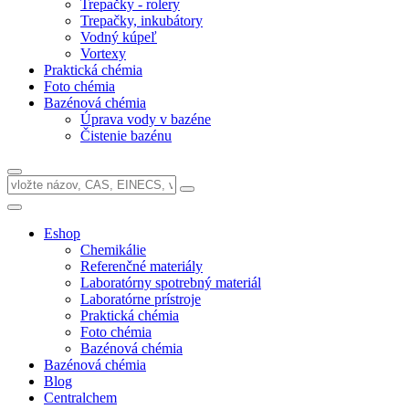
Trepačky - rolery
Trepačky, inkubátory
Vodný kúpeľ
Vortexy
Praktická chémia
Foto chémia
Bazénová chémia
Úprava vody v bazéne
Čistenie bazénu
Eshop
Chemikálie
Referenčné materiály
Laboratórny spotrebný materiál
Laboratórne prístroje
Praktická chémia
Foto chémia
Bazénová chémia
Bazénová chémia
Blog
Centralchem