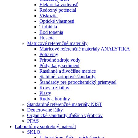
Elektrická vodivosť
Redoxný potenciál
Viskozita
Optické vlastnosti
Turbidita
Bod topenia
Hustota
Matricové referenčné materiály
Matricové referenčné materiály ANALYTIKA
Potraviny
Prírodné zdroje vody
Pôdy, kaly, sediment
Rastlinné a živočíšne matrice
Stabilné izotopové štandardy
Štandardy pre petrochemický priemysel
Kovy a zliatiny
Plasty
Rudy a horniny
Štandardné referenčné materiály NIST
Deuterované látky
Organické standardy ďalších výrobcov
PFAS
Laboratórny spotrebný materiál
SKLO
Laboratórne fľaše a príslušenstvo