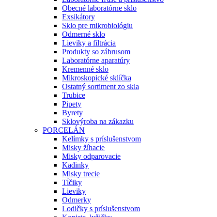
Obecné laboratórne sklo
Exsikátory
Sklo pre mikrobiológiu
Odmerné sklo
Lieviky a filtrácia
Produkty so zábrusom
Laboratórne aparatúry
Kremenné sklo
Mikroskopické sklíčka
Ostatný sortiment zo skla
Trubice
Pipety
Byrety
Sklovýroba na zákazku
PORCELÁN
Kelímky s príslušenstvom
Misky žíhacie
Misky odparovacie
Kadinky
Misky trecie
Tĺčiky
Lieviky
Odmerky
Lodičky s príslušenstvom