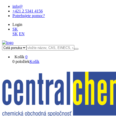
info@
+421 2 5341 4156
Potrebujete pomoc?
Login
SK
SK
EN
Košík
0
0 položiek
Košík