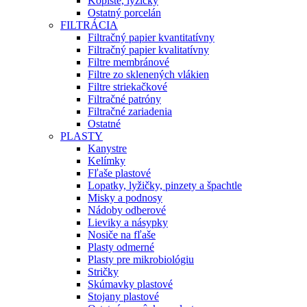
Kopiste, lyžičky
Ostatný porcelán
FILTRÁCIA
Filtračný papier kvantitatívny
Filtračný papier kvalitatívny
Filtre membránové
Filtre zo sklenených vlákien
Filtre striekačkové
Filtračné patróny
Filtračné zariadenia
Ostatné
PLASTY
Kanystre
Kelímky
Fľaše plastové
Lopatky, lyžičky, pinzety a špachtle
Misky a podnosy
Nádoby odberové
Lieviky a násypky
Nosiče na fľaše
Plasty odmerné
Plasty pre mikrobiológiu
Stričky
Skúmavky plastové
Stojany plastové