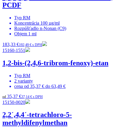
PCDF
Typ
RM
Koncentrácia
100 µg/ml
Rozpúšťadlo
n-Nonan (C9)
Objem
1 ml
183,33 €
192,49 € s DPH
15160-1551
1,2-bis-(2,4,6-tribrom-fenoxy)-etan
Typ
RM
2
varianty
cena od
35,37 €
do
63,49 €
35,37 €
od
37,14 € s DPH
15150-0020
2,2´,4,4´-tetrachloro-5-
methyldifenylmethan