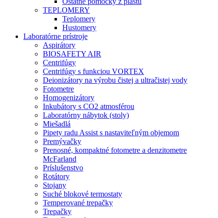
Ostatné pomôcky z plastu
TEPLOMERY
Teplomery
Hustomery
Laboratórne prístroje
Aspirátory
BIOSAFETY AIR
Centrifúgy
Centrifúgy s funkciou VORTEX
Deionizátory na výrobu čistej a ultračistej vody
Fotometre
Homogenizátory
Inkubátory s CO2 atmosférou
Laboratórny nábytok (stoly)
Miešadlá
Pipety radu Assist s nastaviteľným objemom
Premývačky
Prenosné, kompaktné fotometre a denzitometre
McFarland
Príslušenstvo
Rotátory
Stojany
Suché blokové termostaty
Temperované trepačky
Trepačky