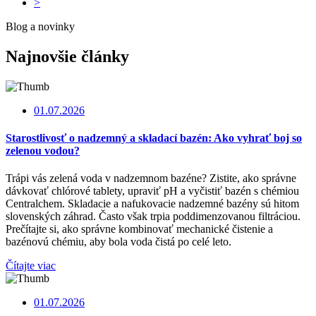
>
Blog a novinky
Najnovšie články
01.07.2026
Starostlivosť o nadzemný a skladací bazén: Ako vyhrať boj so
zelenou vodou?
Trápi vás zelená voda v nadzemnom bazéne? Zistite, ako správne
dávkovať chlórové tablety, upraviť pH a vyčistiť bazén s chémiou
Centralchem. Skladacie a nafukovacie nadzemné bazény sú hitom
slovenských záhrad. Často však trpia poddimenzovanou filtráciou.
Prečítajte si, ako správne kombinovať mechanické čistenie a
bazénovú chémiu, aby bola voda čistá po celé leto.
Čítajte viac
01.07.2026