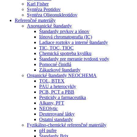
Karl Fisher
Syntéza Peptidov
Syntéza Oligonukleotidov
Referenčné materiály
Anorganické štandardy
Štandardy prvkov a iónov
Iónová chromatografia (IC)
Ladiace roztoky a interné štandardy
TIC, TOC, TIOC
Chemická spotreba kyslíku
Štandardy pre meranie tvrdosti vody
Pomocné činidlá
Zákazkové štandardy
Organické štandardy NEOCHEMA
TOL, BTEX
PAU a heterocykly
PCB, PCT a PBB
Pesticidy a farmaceutika
Alkany, PFT
NEOlytic
Deuterované látky
Ostatní standardy
Fyzikálno-chemické referenčné materiály
pH pufre
Štandardy Brix