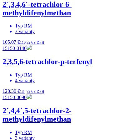
2´,3,4,6´-tetrachlor-6-
methyldifenylmethan
Typ
RM
3
varianty
105,07 €
110,32 € s DPH
15150-0140
2,3,5,6-tetrachlor-p-terfenyl
Typ
RM
4
varianty
128,30 €
134,72 € s DPH
15150-0090
2´,4,4´,5-tetrachlor-2-
methyldifenylmethan
Typ
RM
3
varianty