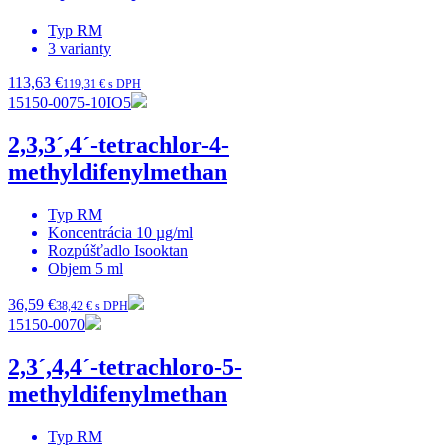
Typ
RM
3
varianty
113,63 €
119,31 € s DPH
15150-0075-10IO5
2,3,3´,4´-tetrachlor-4-
methyldifenylmethan
Typ
RM
Koncentrácia
10 µg/ml
Rozpúšťadlo
Isooktan
Objem
5 ml
36,59 €
38,42 € s DPH
15150-0070
2,3´,4,4´-tetrachloro-5-
methyldifenylmethan
Typ
RM