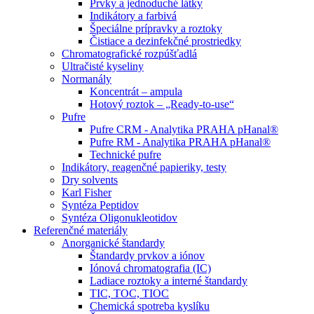
Prvky a jednoduché látky
Indikátory a farbivá
Špeciálne prípravky a roztoky
Čistiace a dezinfekčné prostriedky
Chromatografické rozpúšťadlá
Ultračisté kyseliny
Normanály
Koncentrát – ampula
Hotový roztok – „Ready-to-use“
Pufre
Pufre CRM - Analytika PRAHA pHanal®
Pufre RM - Analytika PRAHA pHanal®
Technické pufre
Indikátory, reagenčné papieriky, testy
Dry solvents
Karl Fisher
Syntéza Peptidov
Syntéza Oligonukleotidov
Referenčné materiály
Anorganické štandardy
Štandardy prvkov a iónov
Iónová chromatografia (IC)
Ladiace roztoky a interné štandardy
TIC, TOC, TIOC
Chemická spotreba kyslíku