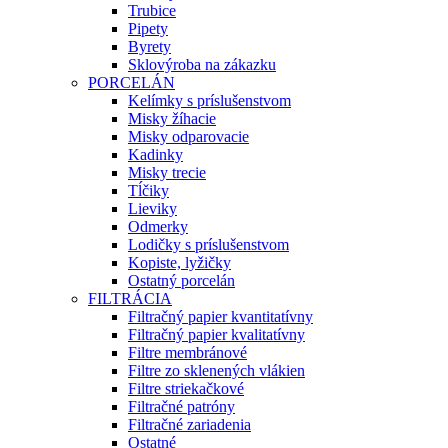
Trubice
Pipety
Byrety
Sklovýroba na zákazku
PORCELÁN
Kelímky s príslušenstvom
Misky žíhacie
Misky odparovacie
Kadinky
Misky trecie
Tĺčiky
Lieviky
Odmerky
Lodičky s príslušenstvom
Kopiste, lyžičky
Ostatný porcelán
FILTRÁCIA
Filtračný papier kvantitatívny
Filtračný papier kvalitatívny
Filtre membránové
Filtre zo sklenených vlákien
Filtre striekačkové
Filtračné patróny
Filtračné zariadenia
Ostatné