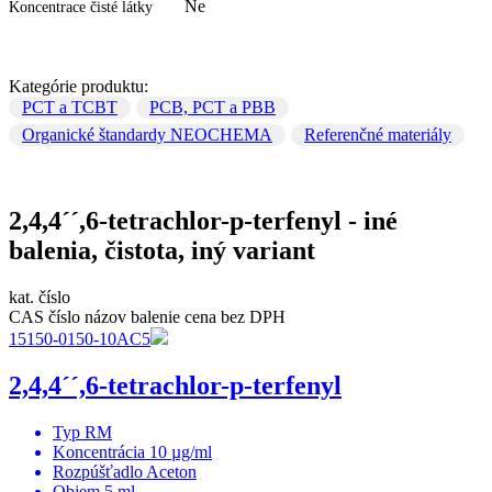
Ne
Koncentrace čisté látky
Kategórie produktu:
PCT a TCBT
PCB, PCT a PBB
Organické štandardy NEOCHEMA
Referenčné materiály
2,4,4´´,6-tetrachlor-p-terfenyl - iné
balenia, čistota, iný variant
kat. číslo
CAS číslo
názov
balenie
cena bez DPH
15150-0150-10AC5
2,4,4´´,6-tetrachlor-p-terfenyl
Typ
RM
Koncentrácia
10 µg/ml
Rozpúšťadlo
Aceton
Objem
5 ml