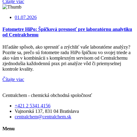
Čítajte viac
01.07.2026
Fotometre HiPo: Špičková presnosť pre laboratórnu analytiku
od Centralchemu
Hľadáte spôsob, ako spresniť a zrýchliť vaše laboratórne analýzy?
Pozrite sa, prečo sú fotometre radu HiPo špičkou vo svojej triede a
ako vám v kombinácii s komplexným servisom od Centralchemu
zjednodušia každodennú prax pri analýze vôd či priemyselnej
kontrole kvality.
Čítajte viac
Centralchem - chemická obchodná spoločnosť
+421 2 5341 4156
Vajnorská 137, 831 04 Bratislava
centralchem@centralchem.sk
Menu