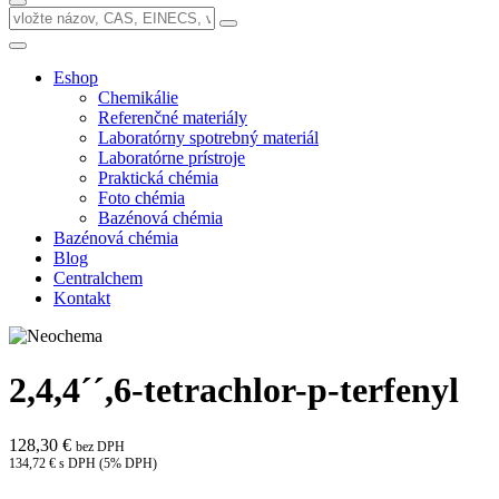
Eshop
Chemikálie
Referenčné materiály
Laboratórny spotrebný materiál
Laboratórne prístroje
Praktická chémia
Foto chémia
Bazénová chémia
Bazénová chémia
Blog
Centralchem
Kontakt
2,4,4´´,6-tetrachlor-p-terfenyl
128,30 €
bez DPH
134,72 € s DPH (5% DPH)