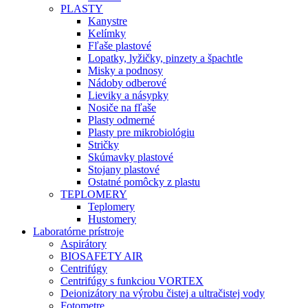
PLASTY
Kanystre
Kelímky
Fľaše plastové
Lopatky, lyžičky, pinzety a špachtle
Misky a podnosy
Nádoby odberové
Lieviky a násypky
Nosiče na fľaše
Plasty odmerné
Plasty pre mikrobiológiu
Stričky
Skúmavky plastové
Stojany plastové
Ostatné pomôcky z plastu
TEPLOMERY
Teplomery
Hustomery
Laboratórne prístroje
Aspirátory
BIOSAFETY AIR
Centrifúgy
Centrifúgy s funkciou VORTEX
Deionizátory na výrobu čistej a ultračistej vody
Fotometre