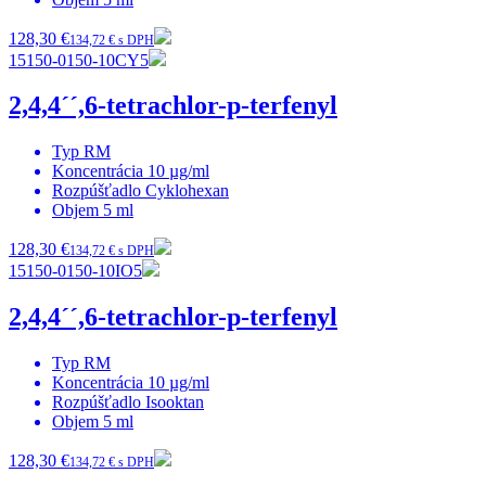
128,30 €
134,72 € s DPH
15150-0150-10CY5
2,4,4´´,6-tetrachlor-p-terfenyl
Typ
RM
Koncentrácia
10 µg/ml
Rozpúšťadlo
Cyklohexan
Objem
5 ml
128,30 €
134,72 € s DPH
15150-0150-10IO5
2,4,4´´,6-tetrachlor-p-terfenyl
Typ
RM
Koncentrácia
10 µg/ml
Rozpúšťadlo
Isooktan
Objem
5 ml
128,30 €
134,72 € s DPH