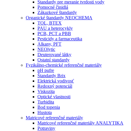
Štandardy pre meranie tvrdosti vody
Pomocné činidlá
Zákazkové štandardy
Organické štandardy NEOCHEMA
TOL, BTEX
PAU a heterocykly
PCB, PCT a PBB
Pesticidy a farmaceutika
Alkany, PFT
NEOlytic
Deuterované látky
Ostatní standardy
Fyzikálno-chemické referenčné materiály
pH pufre
Štandardy Brix
Elektrická vodivosť
Redoxný potenciál
Viskozita
Optické vlastnosti
Turbidita
Bod topenia
Hustota
Matricové referenčné materiály
Matricové referenčné materiály ANALYTIKA
Potraviny