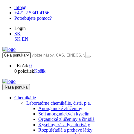
info@
+421 2 5341 4156
Potrebujete pomoc?
Login
SK
SK
EN
Košík
0
0 položiek
Košík
Naša ponuka
Chemikálie
Laboratórne chemikálie, čisté, p.a.
Anorganické zlúčeniny
Soli anorganických kyselín
Organické zlúčeniny a činidlá
Kyseliny, zásady a deriváty
Rozpúšťadlá a prchavé látky