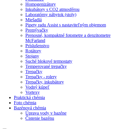
Homogenizátory
Inkubátory s CO2 atmosférou
Laboratórny nábytok (stoly)
Miešadlá
Pipety radu Assist s nastaviteľným objemom
Premývačky
Prenosné, kompaktné fotometre a denzitometre
McFarland
Príslušenstvo
Rotátory
Stojany
Suché blokové termostaty
Temperované trepačky
Trepačky
Trepačky - rolery
Trepačky, inkubátory
Vodný kúpeľ
Vortexy
Praktická chémia
Foto chémia
Bazénová chémia
Úprava vody v bazéne
Čistenie bazénu