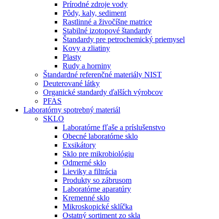
Prírodné zdroje vody
Pôdy, kaly, sediment
Rastlinné a živočíšne matrice
Stabilné izotopové štandardy
Štandardy pre petrochemický priemysel
Kovy a zliatiny
Plasty
Rudy a horniny
Štandardné referenčné materiály NIST
Deuterované látky
Organické standardy ďalších výrobcov
PFAS
Laboratórny spotrebný materiál
SKLO
Laboratórne fľaše a príslušenstvo
Obecné laboratórne sklo
Exsikátory
Sklo pre mikrobiológiu
Odmerné sklo
Lieviky a filtrácia
Produkty so zábrusom
Laboratórne aparatúry
Kremenné sklo
Mikroskopické sklíčka
Ostatný sortiment zo skla