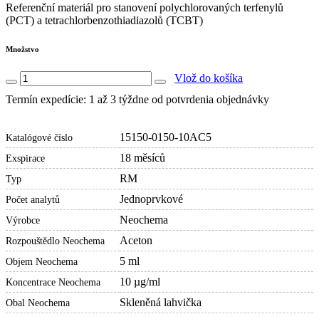
Referenční materiál pro stanovení polychlorovaných terfenylů
(PCT) a tetrachlorbenzothiadiazolů (TCBT)
Množstvo
Vlož do košíka
Termín expedície: 1 až 3 týždne od potvrdenia objednávky
15150-0150-10AC5
Katalógové číslo
18 měsíců
Exspirace
RM
Typ
Jednoprvkové
Počet analytů
Neochema
Výrobce
Aceton
Rozpouštědlo Neochema
5 ml
Objem Neochema
10 µg/ml
Koncentrace Neochema
Skleněná lahvička
Obal Neochema