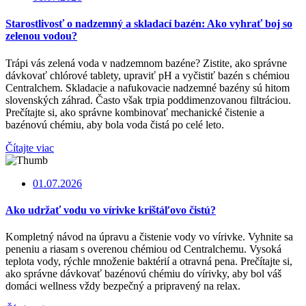
Starostlivosť o nadzemný a skladací bazén: Ako vyhrať boj so
zelenou vodou?
Trápi vás zelená voda v nadzemnom bazéne? Zistite, ako správne
dávkovať chlórové tablety, upraviť pH a vyčistiť bazén s chémiou
Centralchem. Skladacie a nafukovacie nadzemné bazény sú hitom
slovenských záhrad. Často však trpia poddimenzovanou filtráciou.
Prečítajte si, ako správne kombinovať mechanické čistenie a
bazénovú chémiu, aby bola voda čistá po celé leto.
Čítajte viac
01.07.2026
Ako udržať vodu vo vírivke krištáľovo čistú?
Kompletný návod na úpravu a čistenie vody vo vírivke. Vyhnite sa
peneniu a riasam s overenou chémiou od Centralchemu. Vysoká
teplota vody, rýchle množenie baktérií a otravná pena. Prečítajte si,
ako správne dávkovať bazénovú chémiu do vírivky, aby bol váš
domáci wellness vždy bezpečný a pripravený na relax.