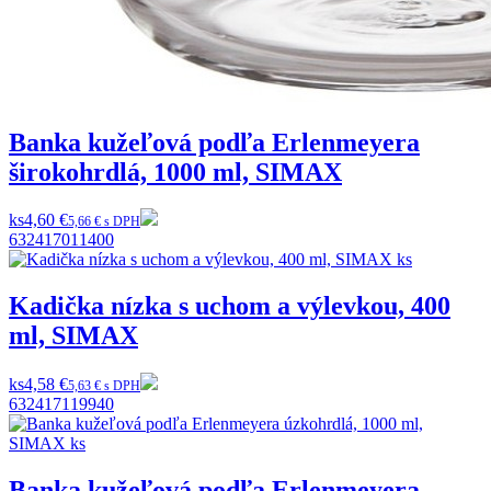
Banka kužeľová podľa Erlenmeyera
širokohrdlá, 1000 ml, SIMAX
ks
4,60 €
5,66 € s DPH
632417011400
Kadička nízka s uchom a výlevkou, 400
ml, SIMAX
ks
4,58 €
5,63 € s DPH
632417119940
Banka kužeľová podľa Erlenmeyera