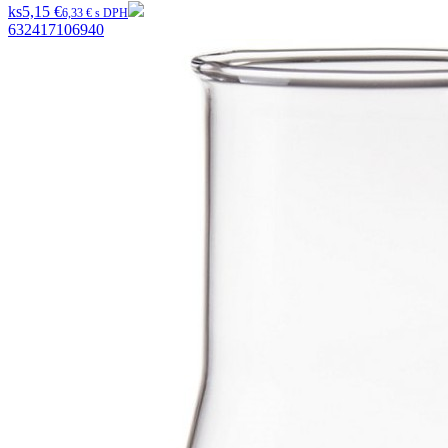
ks
5,15 €
6,33 € s DPH
632417106940