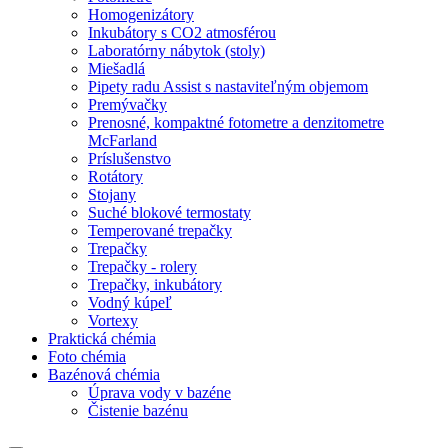
Homogenizátory
Inkubátory s CO2 atmosférou
Laboratórny nábytok (stoly)
Miešadlá
Pipety radu Assist s nastaviteľným objemom
Premývačky
Prenosné, kompaktné fotometre a denzitometre
McFarland
Príslušenstvo
Rotátory
Stojany
Suché blokové termostaty
Temperované trepačky
Trepačky
Trepačky - rolery
Trepačky, inkubátory
Vodný kúpeľ
Vortexy
Praktická chémia
Foto chémia
Bazénová chémia
Úprava vody v bazéne
Čistenie bazénu