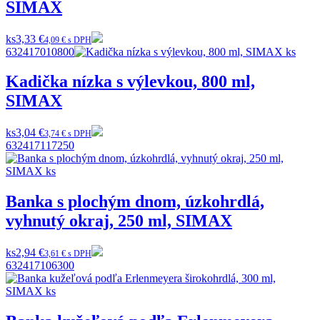
SIMAX
ks
3,33 €
4,09 € s DPH
632417010800
Kadička nízka s výlevkou, 800 ml,
SIMAX
ks
3,04 €
3,74 € s DPH
632417117250
Banka s plochým dnom, úzkohrdlá,
vyhnutý okraj, 250 ml, SIMAX
ks
2,94 €
3,61 € s DPH
632417106300