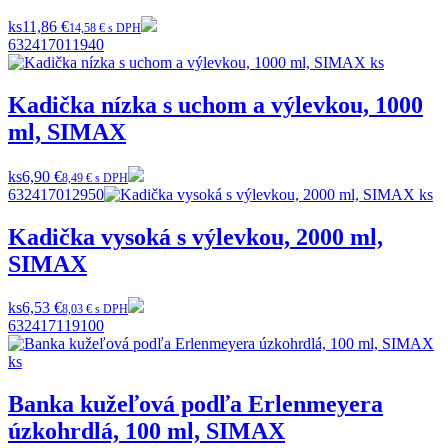
ks
11,86 €
14,58 € s DPH
632417011940
Kadička nízka s uchom a výlevkou, 1000
ml, SIMAX
ks
6,90 €
8,49 € s DPH
632417012950
Kadička vysoká s výlevkou, 2000 ml,
SIMAX
ks
6,53 €
8,03 € s DPH
632417119100
Banka kužeľová podľa Erlenmeyera
úzkohrdlá, 100 ml, SIMAX