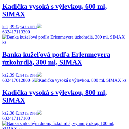
Kadička vysoká s výlevkou, 600 ml,
SIMAX
ks
2,39 €
2,94 € s DPH
632417119300
Banka kužeľová podľa Erlenmeyera
úzkohrdlá, 300 ml, SIMAX
ks
2,39 €
2,94 € s DPH
632417012800-S
Kadička vysoká s výlevkou, 800 ml,
SIMAX
ks
2,38 €
2,93 € s DPH
632417117100