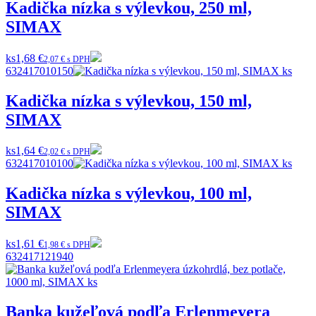
Kadička nízka s výlevkou, 250 ml,
SIMAX
ks
1,68 €
2,07 € s DPH
632417010150
Kadička nízka s výlevkou, 150 ml,
SIMAX
ks
1,64 €
2,02 € s DPH
632417010100
Kadička nízka s výlevkou, 100 ml,
SIMAX
ks
1,61 €
1,98 € s DPH
632417121940
Banka kužeľová podľa Erlenmeyera