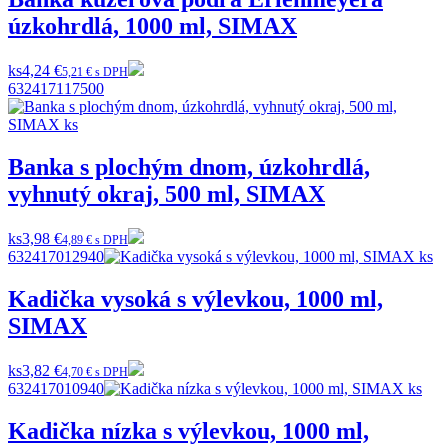
úzkohrdlá, 1000 ml, SIMAX
ks
4,24 €
5,21 € s DPH
632417117500
Banka s plochým dnom, úzkohrdlá,
vyhnutý okraj, 500 ml, SIMAX
ks
3,98 €
4,89 € s DPH
632417012940
Kadička vysoká s výlevkou, 1000 ml,
SIMAX
ks
3,82 €
4,70 € s DPH
632417010940
Kadička nízka s výlevkou, 1000 ml,