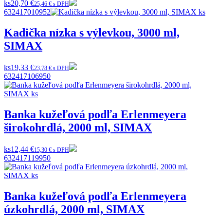
ks
20,70 €
25,46 € s DPH
632417010952
Kadička nízka s výlevkou, 3000 ml,
SIMAX
ks
19,33 €
23,78 € s DPH
632417106950
Banka kužeľová podľa Erlenmeyera
širokohrdlá, 2000 ml, SIMAX
ks
12,44 €
15,30 € s DPH
632417119950
Banka kužeľová podľa Erlenmeyera
úzkohrdlá, 2000 ml, SIMAX