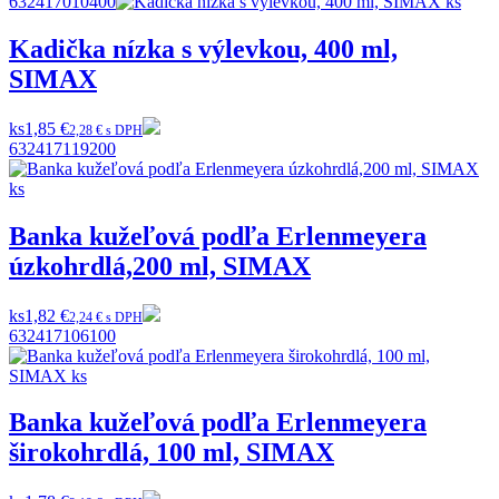
632417010400
Kadička nízka s výlevkou, 400 ml,
SIMAX
ks
1,85 €
2,28 € s DPH
632417119200
Banka kužeľová podľa Erlenmeyera
úzkohrdlá,200 ml, SIMAX
ks
1,82 €
2,24 € s DPH
632417106100
Banka kužeľová podľa Erlenmeyera
širokohrdlá, 100 ml, SIMAX