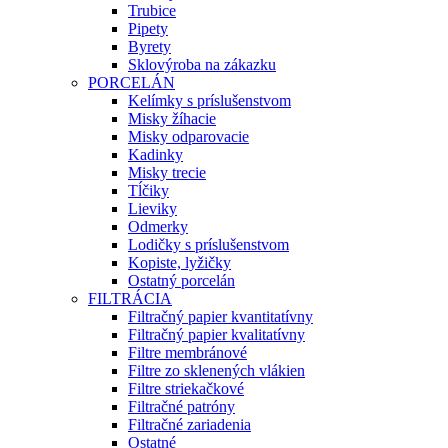
Trubice
Pipety
Byrety
Sklovýroba na zákazku
PORCELÁN
Kelímky s príslušenstvom
Misky žíhacie
Misky odparovacie
Kadinky
Misky trecie
Tĺčiky
Lieviky
Odmerky
Lodičky s príslušenstvom
Kopiste, lyžičky
Ostatný porcelán
FILTRÁCIA
Filtračný papier kvantitatívny
Filtračný papier kvalitatívny
Filtre membránové
Filtre zo sklenených vlákien
Filtre striekačkové
Filtračné patróny
Filtračné zariadenia
Ostatné