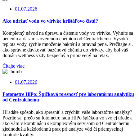
01.07.2026
Ako udržať vodu vo vírivke krištáľovo čistú?
Kompletný návod na úpravu a čistenie vody vo vírivke. Vyhnite sa
peneniu a riasam s overenou chémiou od Centralchemu. Vysoká
teplota vody, rýchle množenie baktérií a otravná pena. Prečítajte si,
ako správne dávkovať bazénovú chémiu do vírivky, aby bol váš
domáci wellness vždy bezpečný a pripravený na relax.
Čítajte viac
01.07.2026
Fotometre HiPo: Špičková presnosť pre laboratórnu analytiku
od Centralchemu
Hľadáte spôsob, ako spresniť a zrýchliť vaše laboratórne analýzy?
Pozrite sa, prečo sú fotometre radu HiPo špičkou vo svojej triede a
ako vám v kombinácii s komplexným servisom od Centralchemu
zjednodušia každodennú prax pri analýze vôd či priemyselnej
kontrole kvality.