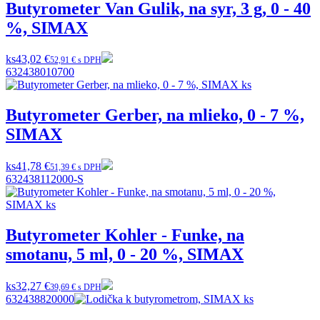
Butyrometer Van Gulik, na syr, 3 g, 0 - 40
%, SIMAX
ks
43,02 €
52,91 € s DPH
632438010700
Butyrometer Gerber, na mlieko, 0 - 7 %,
SIMAX
ks
41,78 €
51,39 € s DPH
632438112000-S
Butyrometer Kohler - Funke, na
smotanu, 5 ml, 0 - 20 %, SIMAX
ks
32,27 €
39,69 € s DPH
632438820000