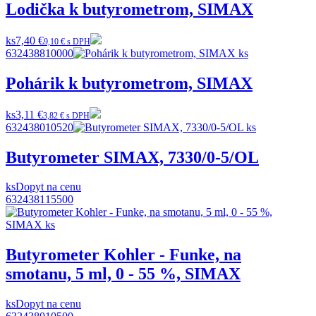
Lodička k butyrometrom, SIMAX
ks
7,40 €
9,10 € s DPH
632438810000
Pohárik k butyrometrom, SIMAX
ks
3,11 €
3,82 € s DPH
632438010520
Butyrometer SIMAX, 7330/0-5/OL
ks
Dopyt na cenu
632438115500
Butyrometer Kohler - Funke, na
smotanu, 5 ml, 0 - 55 %, SIMAX
ks
Dopyt na cenu