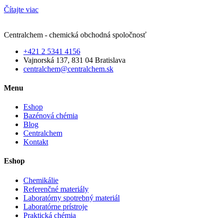
Čítajte viac
Centralchem - chemická obchodná spoločnosť
+421 2 5341 4156
Vajnorská 137, 831 04 Bratislava
centralchem@centralchem.sk
Menu
Eshop
Bazénová chémia
Blog
Centralchem
Kontakt
Eshop
Chemikálie
Referenčné materiály
Laboratórny spotrebný materiál
Laboratórne prístroje
Praktická chémia