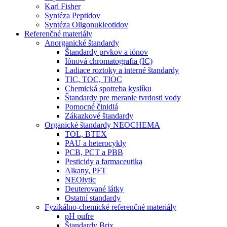
Karl Fisher
Syntéza Peptidov
Syntéza Oligonukleotidov
Referenčné materiály
Anorganické štandardy
Štandardy prvkov a iónov
Iónová chromatografia (IC)
Ladiace roztoky a interné štandardy
TIC, TOC, TIOC
Chemická spotreba kyslíku
Štandardy pre meranie tvrdosti vody
Pomocné činidlá
Zákazkové štandardy
Organické štandardy NEOCHEMA
TOL, BTEX
PAU a heterocykly
PCB, PCT a PBB
Pesticidy a farmaceutika
Alkany, PFT
NEOlytic
Deuterované látky
Ostatní standardy
Fyzikálno-chemické referenčné materiály
pH pufre
Štandardy Brix