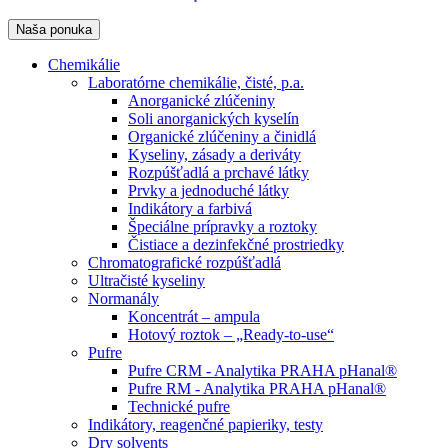
Naša ponuka
Chemikálie
Laboratórne chemikálie, čisté, p.a.
Anorganické zlúčeniny
Soli anorganických kyselín
Organické zlúčeniny a činidlá
Kyseliny, zásady a deriváty
Rozpúšťadlá a prchavé látky
Prvky a jednoduché látky
Indikátory a farbivá
Špeciálne prípravky a roztoky
Čistiace a dezinfekčné prostriedky
Chromatografické rozpúšťadlá
Ultračisté kyseliny
Normanály
Koncentrát – ampula
Hotový roztok – „Ready-to-use“
Pufre
Pufre CRM - Analytika PRAHA pHanal®
Pufre RM - Analytika PRAHA pHanal®
Technické pufre
Indikátory, reagenčné papieriky, testy
Dry solvents