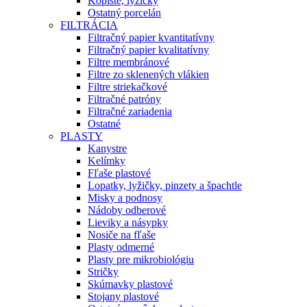
Kopiste, lyžičky
Ostatný porcelán
FILTRÁCIA
Filtračný papier kvantitatívny
Filtračný papier kvalitatívny
Filtre membránové
Filtre zo sklenených vlákien
Filtre striekačkové
Filtračné patróny
Filtračné zariadenia
Ostatné
PLASTY
Kanystre
Kelímky
Fľaše plastové
Lopatky, lyžičky, pinzety a špachtle
Misky a podnosy
Nádoby odberové
Lieviky a násypky
Nosiče na fľaše
Plasty odmerné
Plasty pre mikrobiológiu
Stričky
Skúmavky plastové
Stojany plastové