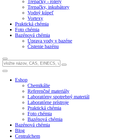
Trepačky - rolery
Trepačky, inkubátory
Vodný kúpeľ
Vortexy
Praktická chémia
Foto chémia
Bazénová chémia
Úprava vody v bazéne
Čistenie bazénu
Eshop
Chemikálie
Referenčné materiály
Laboratórny spotrebný materiál
Laboratórne prístroje
Praktická chémia
Foto chémia
Bazénová chémia
Bazénová chémia
Blog
Centralchem