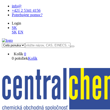
info@
+421 2 5341 4156
Potrebujete pomoc?
Login
SK
SK
EN
Košík
0
0 položiek
Košík