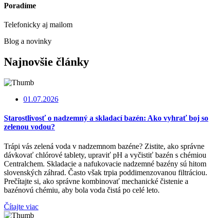
Poradíme
Telefonicky aj mailom
Blog a novinky
Najnovšie články
01.07.2026
Starostlivosť o nadzemný a skladací bazén: Ako vyhrať boj so
zelenou vodou?
Trápi vás zelená voda v nadzemnom bazéne? Zistite, ako správne
dávkovať chlórové tablety, upraviť pH a vyčistiť bazén s chémiou
Centralchem. Skladacie a nafukovacie nadzemné bazény sú hitom
slovenských záhrad. Často však trpia poddimenzovanou filtráciou.
Prečítajte si, ako správne kombinovať mechanické čistenie a
bazénovú chémiu, aby bola voda čistá po celé leto.
Čítajte viac