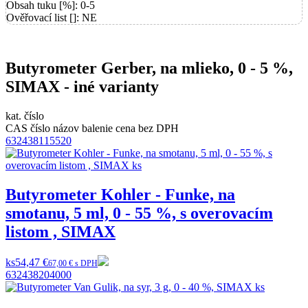
Obsah tuku [%]: 0-5
Ověřovací list []: NE
Butyrometer Gerber, na mlieko, 0 - 5 %,
SIMAX - iné varianty
kat. číslo
CAS číslo
názov
balenie
cena bez DPH
632438115520
Butyrometer Kohler - Funke, na
smotanu, 5 ml, 0 - 55 %, s overovacím
listom , SIMAX
ks
54,47 €
67,00 € s DPH
632438204000