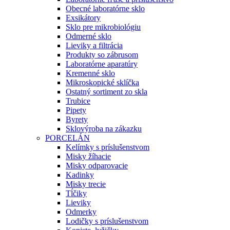
Obecné laboratórne sklo
Exsikátory
Sklo pre mikrobiológiu
Odmerné sklo
Lieviky a filtrácia
Produkty so zábrusom
Laboratórne aparatúry
Kremenné sklo
Mikroskopické sklíčka
Ostatný sortiment zo skla
Trubice
Pipety
Byrety
Sklovýroba na zákazku
PORCELÁN
Kelímky s príslušenstvom
Misky žíhacie
Misky odparovacie
Kadinky
Misky trecie
Tĺčiky
Lieviky
Odmerky
Lodičky s príslušenstvom