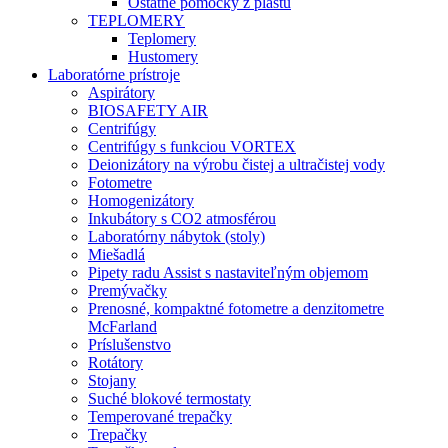
Ostatné pomôcky z plastu
TEPLOMERY
Teplomery
Hustomery
Laboratórne prístroje
Aspirátory
BIOSAFETY AIR
Centrifúgy
Centrifúgy s funkciou VORTEX
Deionizátory na výrobu čistej a ultračistej vody
Fotometre
Homogenizátory
Inkubátory s CO2 atmosférou
Laboratórny nábytok (stoly)
Miešadlá
Pipety radu Assist s nastaviteľným objemom
Premývačky
Prenosné, kompaktné fotometre a denzitometre
McFarland
Príslušenstvo
Rotátory
Stojany
Suché blokové termostaty
Temperované trepačky
Trepačky