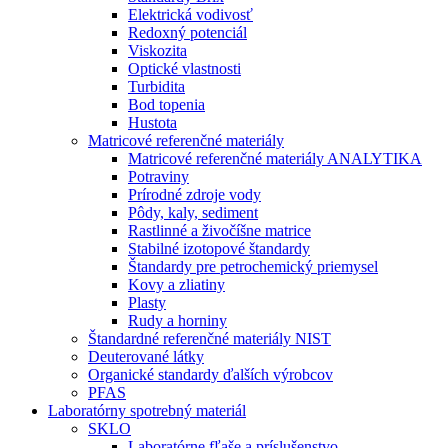
Elektrická vodivosť
Redoxný potenciál
Viskozita
Optické vlastnosti
Turbidita
Bod topenia
Hustota
Matricové referenčné materiály
Matricové referenčné materiály ANALYTIKA
Potraviny
Prírodné zdroje vody
Pôdy, kaly, sediment
Rastlinné a živočíšne matrice
Stabilné izotopové štandardy
Štandardy pre petrochemický priemysel
Kovy a zliatiny
Plasty
Rudy a horniny
Štandardné referenčné materiály NIST
Deuterované látky
Organické standardy ďalších výrobcov
PFAS
Laboratórny spotrebný materiál
SKLO
Laboratórne fľaše a príslušenstvo