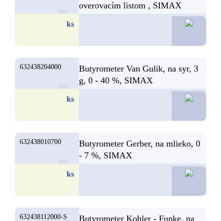
overovacím listom , SIMAX
54,4
ks
632438204000
Butyrometer Van Gulik, na syr, 3
g, 0 - 40 %, SIMAX
43,0
ks
632438010700
Butyrometer Gerber, na mlieko, 0
- 7 %, SIMAX
41,7
ks
632438112000-S
Butyrometer Kohler - Funke, na