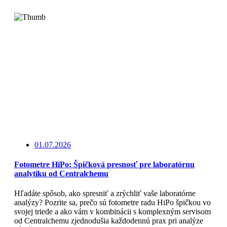
Čítajte viac
01.07.2026
Fotometre HiPo: Špičková presnosť pre laboratórnu
analytiku od Centralchemu
Hľadáte spôsob, ako spresniť a zrýchliť vaše laboratórne
analýzy? Pozrite sa, prečo sú fotometre radu HiPo špičkou vo
svojej triede a ako vám v kombinácii s komplexným servisom
od Centralchemu zjednodušia každodennú prax pri analýze