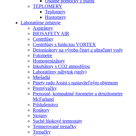
Ostatné pomôcky z plastu
TEPLOMERY
Teplomery
Hustomery
Laboratórne prístroje
Aspirátory
BIOSAFETY AIR
Centrifúgy
Centrifúgy s funkciou VORTEX
Deionizátory na výrobu čistej a ultračistej vody
Fotometre
Homogenizátory
Inkubátory s CO2 atmosférou
Laboratórny nábytok (stoly)
Miešadlá
Pipety radu Assist s nastaviteľným objemom
Premývačky
Prenosné, kompaktné fotometre a denzitometre
McFarland
Príslušenstvo
Rotátory
Stojany
Suché blokové termostaty
Temperované trepačky
Trepačky