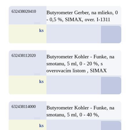
632438020410
Butyrometer Gerber, na mlieko, 0
- 0,5 %, SIMAX, over. I-1311
D
ks
632438112020
Butyrometer Kohler - Funke, na
smotanu, 5 ml, 0 - 20 %, s
overovacím listom , SIMAX
D
ks
632438114000
Butyrometer Kohler - Funke, na
smotanu, 5 ml, 0 - 40 %,
D
ks