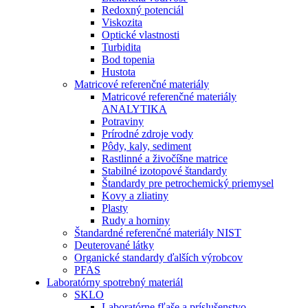
Redoxný potenciál
Viskozita
Optické vlastnosti
Turbidita
Bod topenia
Hustota
Matricové referenčné materiály
Matricové referenčné materiály
ANALYTIKA
Potraviny
Prírodné zdroje vody
Pôdy, kaly, sediment
Rastlinné a živočíšne matrice
Stabilné izotopové štandardy
Štandardy pre petrochemický priemysel
Kovy a zliatiny
Plasty
Rudy a horniny
Štandardné referenčné materiály NIST
Deuterované látky
Organické standardy ďalších výrobcov
PFAS
Laboratórny spotrebný materiál
SKLO
Laboratórne fľaše a príslušenstvo