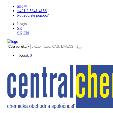
info@
+421 2 5341 4156
Potrebujete pomoc?
Login
SK
SK
EN
Košík
0