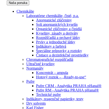
Naša ponuka
Chemikálie
Laboratórne chemikálie, čisté, p.a.
Anorganické zlúčeniny
Soli anorganických kyselín
Organické zlúčeniny a činidlá
Kyseliny, zásady a deriváty
Rozpúšťadlá a prchavé látky
Prvky a jednoduché látky
Indikátory a farbivá
Špeciálne prípravky a roztoky
Čistiace a dezinfekčné prostriedky
Chromatografické rozpúšťadlá
Ultračisté kyseliny
Normanály
Koncentrát – ampula
Hotový roztok – „Ready-to-use“
Pufre
Pufre CRM - Analytika PRAHA pHanal®
Pufre RM - Analytika PRAHA pHanal®
Technické pufre
Indikátory, reagenčné papieriky, testy
Dry solvents
Karl Fisher