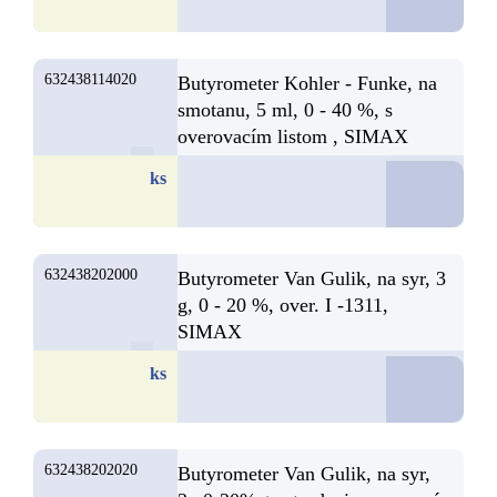
632438114020
Butyrometer Kohler - Funke, na
smotanu, 5 ml, 0 - 40 %, s
overovacím listom , SIMAX
D
ks
632438202000
Butyrometer Van Gulik, na syr, 3
g, 0 - 20 %, over. I -1311,
SIMAX
D
ks
632438202020
Butyrometer Van Gulik, na syr,