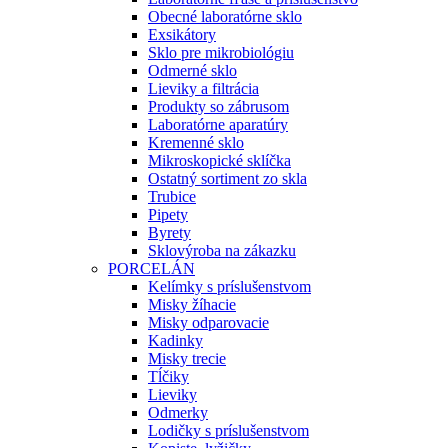
Obecné laboratórne sklo
Exsikátory
Sklo pre mikrobiológiu
Odmerné sklo
Lieviky a filtrácia
Produkty so zábrusom
Laboratórne aparatúry
Kremenné sklo
Mikroskopické sklíčka
Ostatný sortiment zo skla
Trubice
Pipety
Byrety
Sklovýroba na zákazku
PORCELÁN
Kelímky s príslušenstvom
Misky žíhacie
Misky odparovacie
Kadinky
Misky trecie
Tĺčiky
Lieviky
Odmerky
Lodičky s príslušenstvom