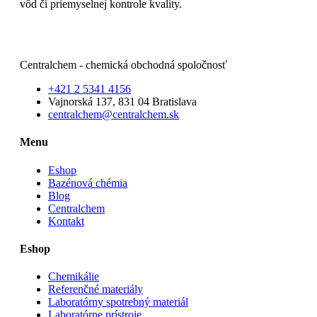
vôd či priemyselnej kontrole kvality.
Čítajte viac
Centralchem - chemická obchodná spoločnosť
+421 2 5341 4156
Vajnorská 137, 831 04 Bratislava
centralchem@centralchem.sk
Menu
Eshop
Bazénová chémia
Blog
Centralchem
Kontakt
Eshop
Chemikálie
Referenčné materiály
Laboratórny spotrebný materiál
Laboratórne prístroje