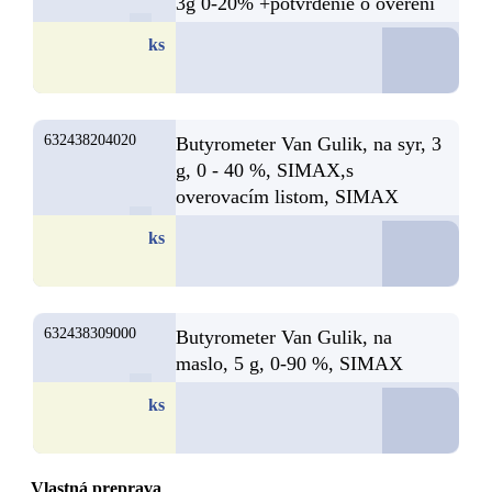
3g 0-20% +potvrdenie o overení
D
ks
632438204020
Butyrometer Van Gulik, na syr, 3
g, 0 - 40 %, SIMAX,s
overovacím listom, SIMAX
D
ks
632438309000
Butyrometer Van Gulik, na
maslo, 5 g, 0-90 %, SIMAX
D
ks
Vlastná preprava