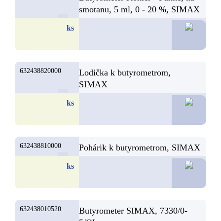
smotanu, 5 ml, 0 - 20 %, SIMAX
32,2
ks
632438820000
Lodička k butyrometrom,
SIMAX
7,
ks
632438810000
Pohárik k butyrometrom, SIMAX
3,
ks
632438010520
Butyrometer SIMAX, 7330/0-