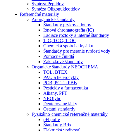
Syntéza Peptidov
Syntéza Oligonukleotidov
Referenčné materiály
Anorganické štandardy
Štandardy prvkov a iónov
Iónová chromatografia (IC)
Ladiace roztoky a interné štandardy
TIC, TOC, TIOC
Chemická spotreba kyslíku
Štandardy pre meranie tvrdosti vody
Pomocné činidlá
Zákazkové štandardy
Organické štandardy NEOCHEMA
TOL, BTEX
PAU a heterocykly
PCB, PCT a PBB
Pesticidy a farmaceutika
Alkany, PFT
NEOlytic
Deuterované látky
Ostatní standardy
Fyzikálno-chemické referenčné materiály
pH pufre
Štandardy Brix
Elektrická vodivosť