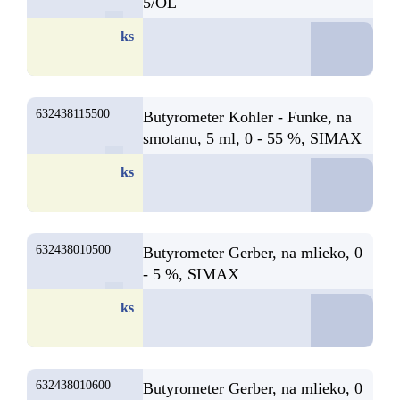
5/OL
D
ks
632438115500
Butyrometer Kohler - Funke, na
smotanu, 5 ml, 0 - 55 %, SIMAX
D
ks
632438010500
Butyrometer Gerber, na mlieko, 0
- 5 %, SIMAX
D
ks
632438010600
Butyrometer Gerber, na mlieko, 0