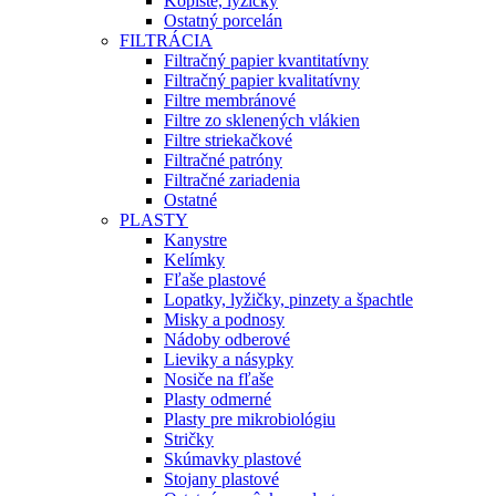
Kopiste, lyžičky
Ostatný porcelán
FILTRÁCIA
Filtračný papier kvantitatívny
Filtračný papier kvalitatívny
Filtre membránové
Filtre zo sklenených vlákien
Filtre striekačkové
Filtračné patróny
Filtračné zariadenia
Ostatné
PLASTY
Kanystre
Kelímky
Fľaše plastové
Lopatky, lyžičky, pinzety a špachtle
Misky a podnosy
Nádoby odberové
Lieviky a násypky
Nosiče na fľaše
Plasty odmerné
Plasty pre mikrobiológiu
Stričky
Skúmavky plastové
Stojany plastové