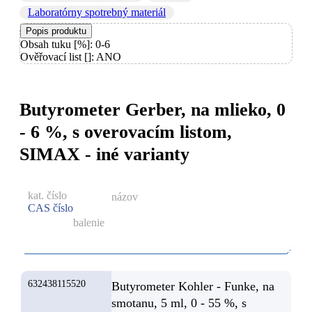
Laboratórny spotrebný materiál
Popis produktu
Obsah tuku [%]: 0-6
Ověřovací list []: ANO
Butyrometer Gerber, na mlieko, 0
- 6 %, s overovacím listom,
SIMAX - iné varianty
kat. číslo
názov
CAS číslo
balenie
632438115520
Butyrometer Kohler - Funke, na
smotanu, 5 ml, 0 - 55 %, s