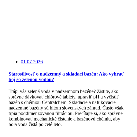
01.07.2026
Starostlivosť o nadzemný a skladací bazén: Ako vyhrať
boj so zelenou vodou?
Trápi vás zelená voda v nadzemnom bazéne? Zistite, ako
správne dávkovať chlórové tablety, upraviť pH a vyčistiť
bazén s chémiou Centralchem. Skladacie a nafukovacie
nadzemné bazény sú hitom slovenských záhrad. Často však
trpia poddimenzovanou filtráciou. Prečítajte si, ako správne
kombinovať mechanické čistenie a bazénovú chémiu, aby
bola voda čistá po celé leto.
Čítajte viac