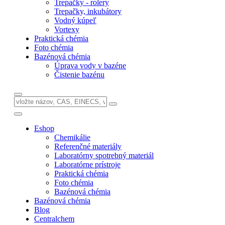
Trepačky - rolery
Trepačky, inkubátory
Vodný kúpeľ
Vortexy
Praktická chémia
Foto chémia
Bazénová chémia
Úprava vody v bazéne
Čistenie bazénu
Eshop
Chemikálie
Referenčné materiály
Laboratórny spotrebný materiál
Laboratórne prístroje
Praktická chémia
Foto chémia
Bazénová chémia
Bazénová chémia
Blog
Centralchem