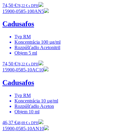
74,50 €
78,22 € s DPH
15900-0585-100AN5
Cadusafos
Typ
RM
Koncentrácia
100 µg/ml
Rozpúšťadlo
Acetonitril
Objem
5 ml
74,50 €
78,22 € s DPH
15900-0585-10AC10
Cadusafos
Typ
RM
Koncentrácia
10 µg/ml
Rozpúšťadlo
Aceton
Objem
10 ml
46,37 €
48,69 € s DPH
15900-0585-10AN10