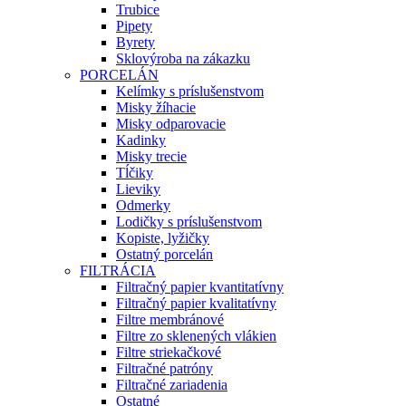
Trubice
Pipety
Byrety
Sklovýroba na zákazku
PORCELÁN
Kelímky s príslušenstvom
Misky žíhacie
Misky odparovacie
Kadinky
Misky trecie
Tĺčiky
Lieviky
Odmerky
Lodičky s príslušenstvom
Kopiste, lyžičky
Ostatný porcelán
FILTRÁCIA
Filtračný papier kvantitatívny
Filtračný papier kvalitatívny
Filtre membránové
Filtre zo sklenených vlákien
Filtre striekačkové
Filtračné patróny
Filtračné zariadenia
Ostatné