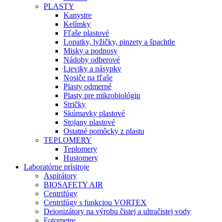
PLASTY
Kanystre
Kelímky
Fľaše plastové
Lopatky, lyžičky, pinzety a špachtle
Misky a podnosy
Nádoby odberové
Lieviky a násypky
Nosiče na fľaše
Plasty odmerné
Plasty pre mikrobiológiu
Stričky
Skúmavky plastové
Stojany plastové
Ostatné pomôcky z plastu
TEPLOMERY
Teplomery
Hustomery
Laboratórne prístroje
Aspirátory
BIOSAFETY AIR
Centrifúgy
Centrifúgy s funkciou VORTEX
Deionizátory na výrobu čistej a ultračistej vody
Fotometre