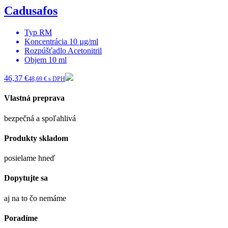
Cadusafos
Typ
RM
Koncentrácia
10 µg/ml
Rozpúšťadlo
Acetonitril
Objem
10 ml
46,37 €
48,69 € s DPH
Vlastná preprava
bezpečná a spoľahlivá
Produkty skladom
posielame hneď
Dopytujte sa
aj na to čo nemáme
Poradíme