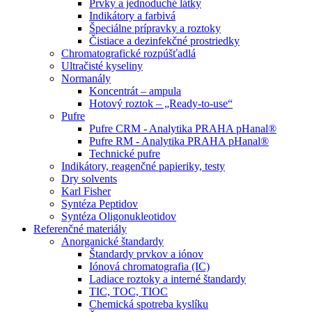
Prvky a jednoduché látky
Indikátory a farbivá
Špeciálne prípravky a roztoky
Čistiace a dezinfekčné prostriedky
Chromatografické rozpúšťadlá
Ultračisté kyseliny
Normanály
Koncentrát – ampula
Hotový roztok – „Ready-to-use“
Pufre
Pufre CRM - Analytika PRAHA pHanal®
Pufre RM - Analytika PRAHA pHanal®
Technické pufre
Indikátory, reagenčné papieriky, testy
Dry solvents
Karl Fisher
Syntéza Peptidov
Syntéza Oligonukleotidov
Referenčné materiály
Anorganické štandardy
Štandardy prvkov a iónov
Iónová chromatografia (IC)
Ladiace roztoky a interné štandardy
TIC, TOC, TIOC
Chemická spotreba kyslíku