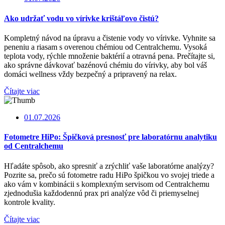
Ako udržať vodu vo vírivke krištáľovo čistú?
Kompletný návod na úpravu a čistenie vody vo vírivke. Vyhnite sa
peneniu a riasam s overenou chémiou od Centralchemu. Vysoká
teplota vody, rýchle množenie baktérií a otravná pena. Prečítajte si,
ako správne dávkovať bazénovú chémiu do vírivky, aby bol váš
domáci wellness vždy bezpečný a pripravený na relax.
Čítajte viac
01.07.2026
Fotometre HiPo: Špičková presnosť pre laboratórnu analytiku
od Centralchemu
Hľadáte spôsob, ako spresniť a zrýchliť vaše laboratórne analýzy?
Pozrite sa, prečo sú fotometre radu HiPo špičkou vo svojej triede a
ako vám v kombinácii s komplexným servisom od Centralchemu
zjednodušia každodennú prax pri analýze vôd či priemyselnej
kontrole kvality.
Čítajte viac