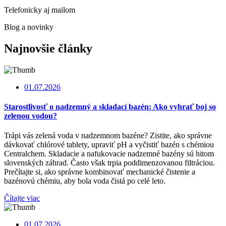
Telefonicky aj mailom
Blog a novinky
Najnovšie články
01.07.2026
Starostlivosť o nadzemný a skladací bazén: Ako vyhrať boj so
zelenou vodou?
Trápi vás zelená voda v nadzemnom bazéne? Zistite, ako správne
dávkovať chlórové tablety, upraviť pH a vyčistiť bazén s chémiou
Centralchem. Skladacie a nafukovacie nadzemné bazény sú hitom
slovenských záhrad. Často však trpia poddimenzovanou filtráciou.
Prečítajte si, ako správne kombinovať mechanické čistenie a
bazénovú chémiu, aby bola voda čistá po celé leto.
Čítajte viac
01.07.2026