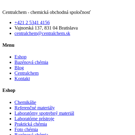
Centralchem - chemická obchodná spoločnosť
+421 2 5341 4156
Vajnorská 137, 831 04 Bratislava
centralchem@centralchem.sk
Menu
Eshop
Bazénová chémia
Blog
Centralchem
Kontakt
Eshop
Chemikálie
Referenčné materiály
Laboratórny spotrebný materiál
Laboratórne prístroje
Praktická chémia
Foto chémia
Bazénová chémia