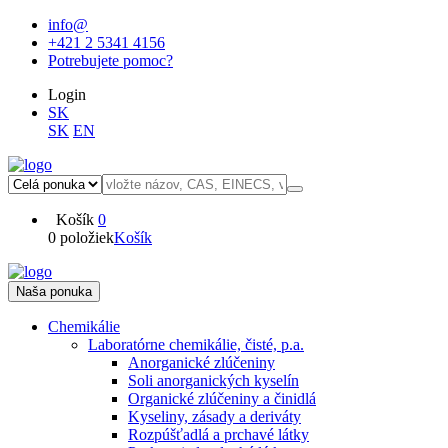
info@
+421 2 5341 4156
Potrebujete pomoc?
Login
SK
SK
EN
Košík
0
0 položiek
Košík
Naša ponuka
Chemikálie
Laboratórne chemikálie, čisté, p.a.
Anorganické zlúčeniny
Soli anorganických kyselín
Organické zlúčeniny a činidlá
Kyseliny, zásady a deriváty
Rozpúšťadlá a prchavé látky