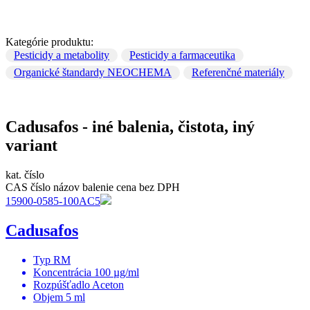
Kategórie produktu:
Pesticidy a metabolity
Pesticidy a farmaceutika
Organické štandardy NEOCHEMA
Referenčné materiály
Cadusafos - iné balenia, čistota, iný
variant
kat. číslo
CAS číslo
názov
balenie
cena bez DPH
15900-0585-100AC5
Cadusafos
Typ
RM
Koncentrácia
100 µg/ml
Rozpúšťadlo
Aceton
Objem
5 ml