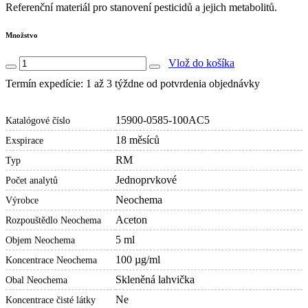
Referenční materiál pro stanovení pesticidů a jejich metabolitů.
Množstvo
Vlož do košíka
Termín expedície: 1 až 3 týždne od potvrdenia objednávky
15900-0585-100AC5
Katalógové číslo
18 měsíců
Exspirace
RM
Typ
Jednoprvkové
Počet analytů
Neochema
Výrobce
Aceton
Rozpouštědlo Neochema
5 ml
Objem Neochema
100 µg/ml
Koncentrace Neochema
Skleněná lahvička
Obal Neochema
Ne
Koncentrace čisté látky