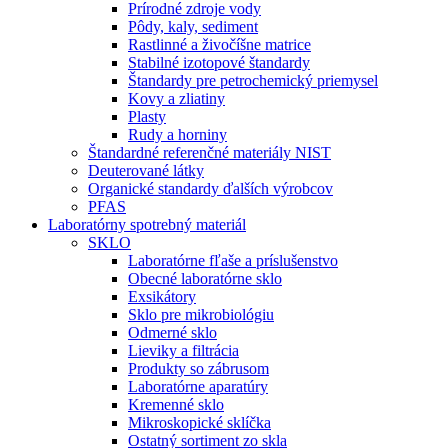
Prírodné zdroje vody
Pôdy, kaly, sediment
Rastlinné a živočíšne matrice
Stabilné izotopové štandardy
Štandardy pre petrochemický priemysel
Kovy a zliatiny
Plasty
Rudy a horniny
Štandardné referenčné materiály NIST
Deuterované látky
Organické standardy ďalších výrobcov
PFAS
Laboratórny spotrebný materiál
SKLO
Laboratórne fľaše a príslušenstvo
Obecné laboratórne sklo
Exsikátory
Sklo pre mikrobiológiu
Odmerné sklo
Lieviky a filtrácia
Produkty so zábrusom
Laboratórne aparatúry
Kremenné sklo
Mikroskopické sklíčka
Ostatný sortiment zo skla