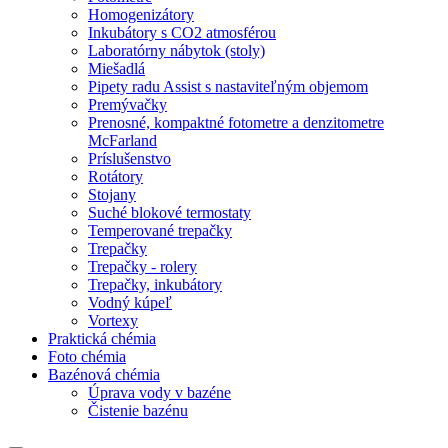
Homogenizátory
Inkubátory s CO2 atmosférou
Laboratórny nábytok (stoly)
Miešadlá
Pipety radu Assist s nastaviteľným objemom
Premývačky
Prenosné, kompaktné fotometre a denzitometre
McFarland
Príslušenstvo
Rotátory
Stojany
Suché blokové termostaty
Temperované trepačky
Trepačky
Trepačky - rolery
Trepačky, inkubátory
Vodný kúpeľ
Vortexy
Praktická chémia
Foto chémia
Bazénová chémia
Úprava vody v bazéne
Čistenie bazénu