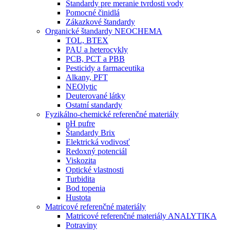
Štandardy pre meranie tvrdosti vody
Pomocné činidlá
Zákazkové štandardy
Organické štandardy NEOCHEMA
TOL, BTEX
PAU a heterocykly
PCB, PCT a PBB
Pesticidy a farmaceutika
Alkany, PFT
NEOlytic
Deuterované látky
Ostatní standardy
Fyzikálno-chemické referenčné materiály
pH pufre
Štandardy Brix
Elektrická vodivosť
Redoxný potenciál
Viskozita
Optické vlastnosti
Turbidita
Bod topenia
Hustota
Matricové referenčné materiály
Matricové referenčné materiály ANALYTIKA
Potraviny