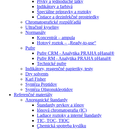
Prvky a jednoduché látky
Indikátory a farbivá
Špeciálne prípravky a roztoky
Čistiace a dezinfekčné prostriedky
Chromatografické rozpúšťadlá
Ultračisté kyseliny
Normanály
Koncentrát – ampula
Hotový roztok – „Ready-to-use“
Pufre
Pufre CRM - Analytika PRAHA pHanal®
Pufre RM - Analytika PRAHA pHanal®
Technické pufre
Indikátory, reagenčné papieriky, testy
Dry solvents
Karl Fisher
Syntéza Peptidov
Syntéza Oligonukleotidov
Referenčné materiály
Anorganické štandardy
Štandardy prvkov a iónov
Iónová chromatografia (IC)
Ladiace roztoky a interné štandardy
TIC, TOC, TIOC
Chemická spotreba kyslíku