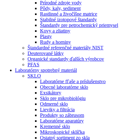
Prírodné zdroje vody
Pôdy, kaly, sediment
Rastlinné a živočíšne matrice
Stabilné izotopové štandardy
Štandardy pre petrochemický priemysel
Kovy a zliatiny
Plasty
Rudy a horniny
Štandardné referenčné materiály NIST
Deuterované látky
Organické standardy ďalších výrobcov
PFAS
Laboratórny spotrebný materiál
SKLO
Laboratórne fľaše a príslušenstvo
Obecné laboratórne sklo
Exsikátory
Sklo pre mikrobiológiu
Odmerné sklo
Lieviky a filtrácia
Produkty so zábrusom
Laboratórne aparatúry
Kremenné sklo
Mikroskopické sklíčka
Ostatný sortiment zo skla