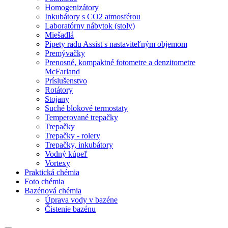
Homogenizátory
Inkubátory s CO2 atmosférou
Laboratórny nábytok (stoly)
Miešadlá
Pipety radu Assist s nastaviteľným objemom
Premývačky
Prenosné, kompaktné fotometre a denzitometre
McFarland
Príslušenstvo
Rotátory
Stojany
Suché blokové termostaty
Temperované trepačky
Trepačky
Trepačky - rolery
Trepačky, inkubátory
Vodný kúpeľ
Vortexy
Praktická chémia
Foto chémia
Bazénová chémia
Úprava vody v bazéne
Čistenie bazénu