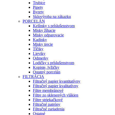
Trubice
Pipety
Byrety
Sklovýroba na zákazku
PORCELÁN
Kelímky s príslušenstvom
Misky žíhacie
Misky odparovacie
Kadinky
Misky trecie
Tĺčiky
Lieviky
Odmerky
Lodičky s príslušenstvom
Kopiste, lyžičky
Ostatný porcelán
FILTRÁCIA
Filtračný papier kvantitatívny
Filtračný papier kvalitatívny
Filtre membránové
Filtre zo sklenených vlákien
Filtre striekačkové
Filtračné patróny
Filtračné zariadenia
Ostatné