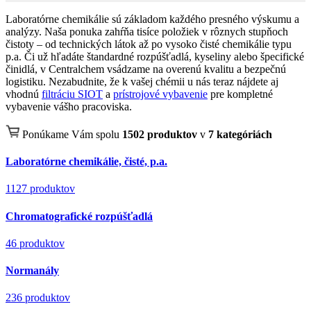
Laboratórne chemikálie sú základom každého presného výskumu a
analýzy. Naša ponuka zahŕňa tisíce položiek v rôznych stupňoch
čistoty – od technických látok až po vysoko čisté chemikálie typu
p.a. Či už hľadáte štandardné rozpúšťadlá, kyseliny alebo špecifické
činidlá, v Centralchem vsádzame na overenú kvalitu a bezpečnú
logistiku. Nezabudnite, že k vašej chémii u nás teraz nájdete aj
vhodnú
filtráciu SIOT
a
prístrojové vybavenie
pre kompletné
vybavenie vášho pracoviska.
Ponúkame Vám spolu
1502 produktov
v
7 kategóriách
Laboratórne chemikálie, čisté, p.a.
1127 produktov
Chromatografické rozpúšťadlá
46 produktov
Normanály
236 produktov