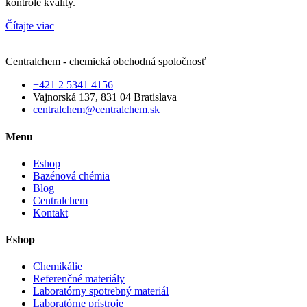
kontrole kvality.
Čítajte viac
Centralchem - chemická obchodná spoločnosť
+421 2 5341 4156
Vajnorská 137, 831 04 Bratislava
centralchem@centralchem.sk
Menu
Eshop
Bazénová chémia
Blog
Centralchem
Kontakt
Eshop
Chemikálie
Referenčné materiály
Laboratórny spotrebný materiál
Laboratórne prístroje