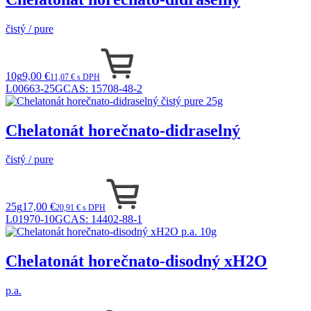
čistý / pure
10g
9,00 €
11,07 € s DPH
L00663-25G
CAS:
15708-48-2
Chelatonát horečnato-didraselný
čistý / pure
25g
17,00 €
20,91 € s DPH
L01970-10G
CAS:
14402-88-1
Chelatonát horečnato-disodný xH2O
p.a.