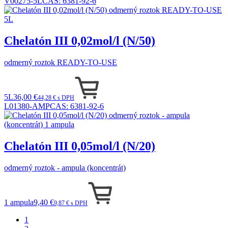
V00275-5L
CAS:
6381-92-6
Chelatón III 0,02mol/l (N/50)
odmerný roztok READY-TO-USE
5L
36,00 €
44,28 € s DPH
L01380-AMP
CAS:
6381-92-6
Chelatón III 0,05mol/l (N/20)
odmerný roztok - ampula (koncentrát)
1 ampula
9,40 €
9,87 € s DPH
1