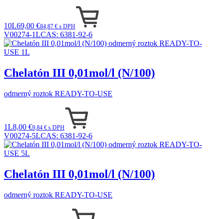
10L
69,00 €
84,87 € s DPH
V00274-1L
CAS:
6381-92-6
Chelatón III 0,01mol/l (N/100)
odmerný roztok READY-TO-USE
1L
8,00 €
9,84 € s DPH
V00274-5L
CAS:
6381-92-6
Chelatón III 0,01mol/l (N/100)
odmerný roztok READY-TO-USE