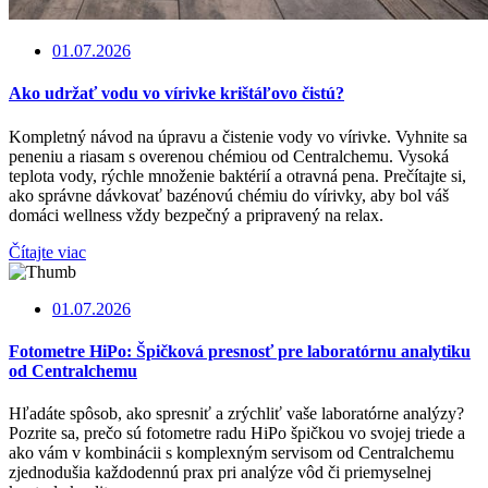
01.07.2026
Ako udržať vodu vo vírivke krištáľovo čistú?
Kompletný návod na úpravu a čistenie vody vo vírivke. Vyhnite sa
peneniu a riasam s overenou chémiou od Centralchemu. Vysoká
teplota vody, rýchle množenie baktérií a otravná pena. Prečítajte si,
ako správne dávkovať bazénovú chémiu do vírivky, aby bol váš
domáci wellness vždy bezpečný a pripravený na relax.
Čítajte viac
01.07.2026
Fotometre HiPo: Špičková presnosť pre laboratórnu analytiku
od Centralchemu
Hľadáte spôsob, ako spresniť a zrýchliť vaše laboratórne analýzy?
Pozrite sa, prečo sú fotometre radu HiPo špičkou vo svojej triede a
ako vám v kombinácii s komplexným servisom od Centralchemu
zjednodušia každodennú prax pri analýze vôd či priemyselnej