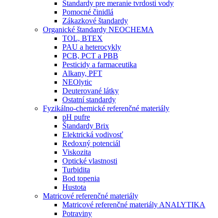
Štandardy pre meranie tvrdosti vody
Pomocné činidlá
Zákazkové štandardy
Organické štandardy NEOCHEMA
TOL, BTEX
PAU a heterocykly
PCB, PCT a PBB
Pesticidy a farmaceutika
Alkany, PFT
NEOlytic
Deuterované látky
Ostatní standardy
Fyzikálno-chemické referenčné materiály
pH pufre
Štandardy Brix
Elektrická vodivosť
Redoxný potenciál
Viskozita
Optické vlastnosti
Turbidita
Bod topenia
Hustota
Matricové referenčné materiály
Matricové referenčné materiály ANALYTIKA
Potraviny