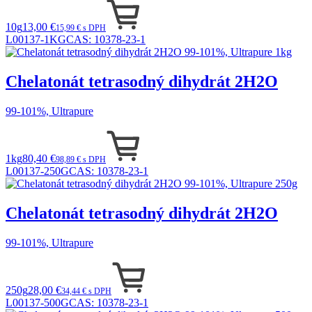
10g
13,00 €
15,99 € s DPH
L00137-1KG
CAS:
10378-23-1
Chelatonát tetrasodný dihydrát 2H2O
99-101%, Ultrapure
1kg
80,40 €
98,89 € s DPH
L00137-250G
CAS:
10378-23-1
Chelatonát tetrasodný dihydrát 2H2O
99-101%, Ultrapure
250g
28,00 €
34,44 € s DPH
L00137-500G
CAS:
10378-23-1