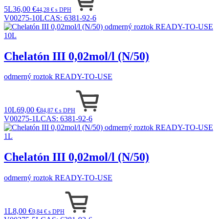
5L
36,00 €
44,28 € s DPH
V00275-10L
CAS:
6381-92-6
Chelatón III 0,02mol/l (N/50)
odmerný roztok READY-TO-USE
10L
69,00 €
84,87 € s DPH
V00275-1L
CAS:
6381-92-6
Chelatón III 0,02mol/l (N/50)
odmerný roztok READY-TO-USE
1L
8,00 €
9,84 € s DPH