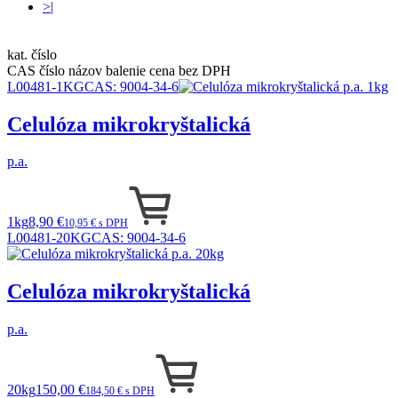
>|
kat. číslo
CAS číslo
názov
balenie
cena bez DPH
L00481-1KG
CAS:
9004-34-6
Celulóza mikrokryštalická
p.a.
1kg
8,90 €
10,95 € s DPH
L00481-20KG
CAS:
9004-34-6
Celulóza mikrokryštalická
p.a.
20kg
150,00 €
184,50 € s DPH