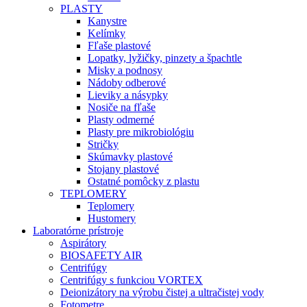
PLASTY
Kanystre
Kelímky
Fľaše plastové
Lopatky, lyžičky, pinzety a špachtle
Misky a podnosy
Nádoby odberové
Lieviky a násypky
Nosiče na fľaše
Plasty odmerné
Plasty pre mikrobiológiu
Stričky
Skúmavky plastové
Stojany plastové
Ostatné pomôcky z plastu
TEPLOMERY
Teplomery
Hustomery
Laboratórne prístroje
Aspirátory
BIOSAFETY AIR
Centrifúgy
Centrifúgy s funkciou VORTEX
Deionizátory na výrobu čistej a ultračistej vody
Fotometre