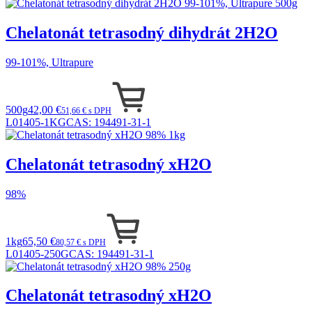
Chelatonát tetrasodný dihydrát 2H2O
99-101%, Ultrapure
500g
42,00 €
51,66 € s DPH
L01405-1KG
CAS:
194491-31-1
Chelatonát tetrasodný xH2O
98%
1kg
65,50 €
80,57 € s DPH
L01405-250G
CAS:
194491-31-1
Chelatonát tetrasodný xH2O