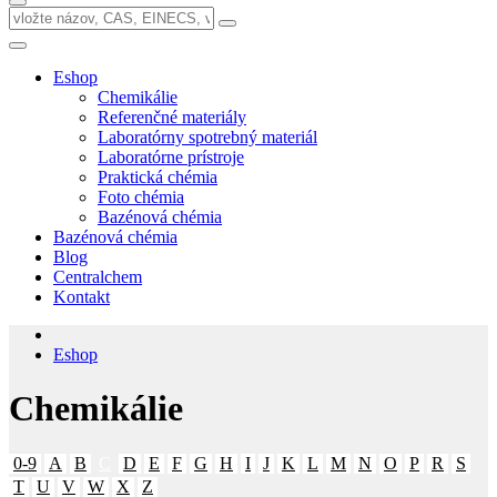
Eshop
Chemikálie
Referenčné materiály
Laboratórny spotrebný materiál
Laboratórne prístroje
Praktická chémia
Foto chémia
Bazénová chémia
Bazénová chémia
Blog
Centralchem
Kontakt
Eshop
Chemikálie
0-9
A
B
C
D
E
F
G
H
I
J
K
L
M
N
O
P
R
S
T
U
V
W
X
Z