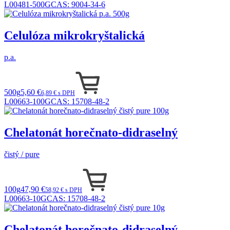
L00481-500G
CAS:
9004-34-6
Celulóza mikrokryštalická
p.a.
500g
5,60 €
6,89 € s DPH
L00663-100G
CAS:
15708-48-2
Chelatonát horečnato-didraselný
čistý / pure
100g
47,90 €
58,92 € s DPH
L00663-10G
CAS:
15708-48-2
Chelatonát horečnato-didraselný