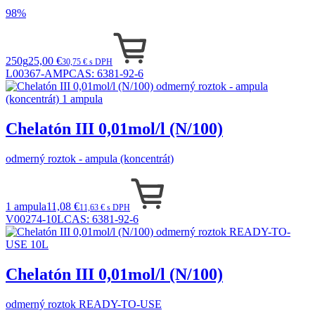
98%
250g
25,00 €
30,75 € s DPH
L00367-AMP
CAS:
6381-92-6
Chelatón III 0,01mol/l (N/100)
odmerný roztok - ampula (koncentrát)
1 ampula
11,08 €
11,63 € s DPH
V00274-10L
CAS:
6381-92-6
Chelatón III 0,01mol/l (N/100)
odmerný roztok READY-TO-USE