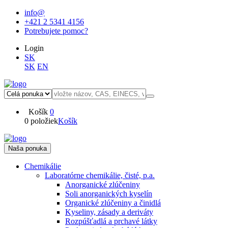
info@
+421 2 5341 4156
Potrebujete pomoc?
Login
SK
SK
EN
Košík
0
0 položiek
Košík
Naša ponuka
Chemikálie
Laboratórne chemikálie, čisté, p.a.
Anorganické zlúčeniny
Soli anorganických kyselín
Organické zlúčeniny a činidlá
Kyseliny, zásady a deriváty
Rozpúšťadlá a prchavé látky