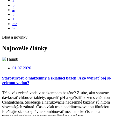
2
3
4
5
>
>>
>|
Blog a novinky
Najnovšie články
01.07.2026
Starostlivosť o nadzemný a skladací bazén: Ako vyhrať boj so
zelenou vodou?
Trápi vás zelená voda v nadzemnom bazéne? Zistite, ako správne
dávkovať chlórové tablety, upraviť pH a vyčistiť bazén s chémiou
Centralchem. Skladacie a nafukovacie nadzemné bazény sú hitom
slovenských záhrad. Často však trpia poddimenzovanou filtráciou.
Prečítajte si, ako správne kombinovať mechanické čistenie a