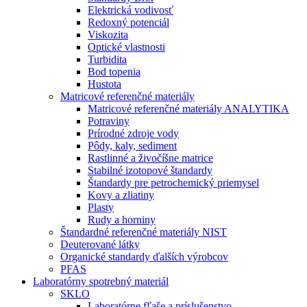
Elektrická vodivosť
Redoxný potenciál
Viskozita
Optické vlastnosti
Turbidita
Bod topenia
Hustota
Matricové referenčné materiály
Matricové referenčné materiály ANALYTIKA
Potraviny
Prírodné zdroje vody
Pôdy, kaly, sediment
Rastlinné a živočíšne matrice
Stabilné izotopové štandardy
Štandardy pre petrochemický priemysel
Kovy a zliatiny
Plasty
Rudy a horniny
Štandardné referenčné materiály NIST
Deuterované látky
Organické standardy ďalších výrobcov
PFAS
Laboratórny spotrebný materiál
SKLO
Laboratórne fľaše a príslušenstvo