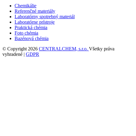
Chemikálie
Referenčné materiály
Laboratórny spotrebný materiál
Laboratórne prístroje
Praktická chémia
Foto chémia
Bazénová chémia
© Copyright 2026
CENTRALCHEM, s.r.o.
Všetky práva
vyhradené |
GDPR