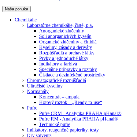
Naša ponuka
Chemikálie
Laboratórne chemikálie, čisté, p.a.
Anorganické zlúčeniny
Soli anorganických kyselín
Organické zlúčeniny a činidlá
Kyseliny, zásady a deriváty
Rozpúšťadlá a prchavé látky
Prvky a jednoduché látky
Indikátory a farbivá
Špeciálne prípravky a roztoky
Čistiace a dezinfekčné prostriedky
Chromatografické rozpúšťadlá
Ultračisté kyseliny
Normanály
Koncentrát – ampula
Hotový roztok – „Ready-to-use“
Pufre
Pufre CRM - Analytika PRAHA pHanal®
Pufre RM - Analytika PRAHA pHanal®
Technické pufre
Indikátory, reagenčné papieriky, testy
Dry solvents