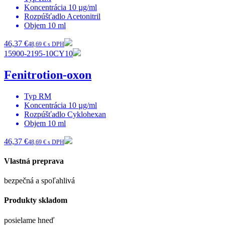
Koncentrácia
10 µg/ml
Rozpúšťadlo
Acetonitril
Objem
10 ml
46,37 €
48,69 € s DPH
15900-2195-10CY10
Fenitrotion-oxon
Typ
RM
Koncentrácia
10 µg/ml
Rozpúšťadlo
Cyklohexan
Objem
10 ml
46,37 €
48,69 € s DPH
Vlastná preprava
bezpečná a spoľahlivá
Produkty skladom
posielame hneď