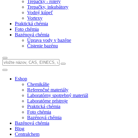
Trepačky - rolery
Trepačky, inkubátory
Vodný kúpeľ
Vortexy
Praktická chémia
Foto chémia
Bazénová chémia
Úprava vody v bazéne
Čistenie bazénu
Eshop
Chemikálie
Referenčné materiály
Laboratórny spotrebný materiál
Laboratórne prístroje
Praktická chémia
Foto chémia
Bazénová chémia
Bazénová chémia
Blog
Centralchem