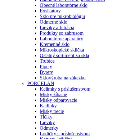
Obecné laboratórne sklo
Exsikátory
Sklo pre mikrobiológiu
Odmerné sklo
Lieviky a filtrácia
Produkty so zábrusom
Laboratórne aparatúry
Kremenné sklo
Mikroskopické sklíčka
Ostatný sortiment zo skla
Trubice
Pipety
Byrety
Sklovýroba na zákazku
PORCELÁN
Kelímky s príslušenstvom
Misky žíhacie
Misky odparovacie
Kadinky
Misky trecie
Tĺčiky
Lieviky
Odmerky
Lodičky s príslušenstvom