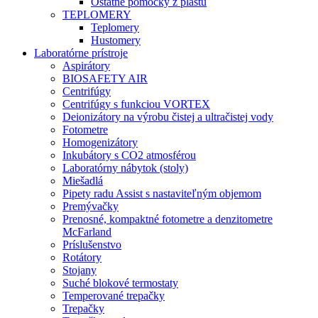
Ostatné pomôcky z plastu
TEPLOMERY
Teplomery
Hustomery
Laboratórne prístroje
Aspirátory
BIOSAFETY AIR
Centrifúgy
Centrifúgy s funkciou VORTEX
Deionizátory na výrobu čistej a ultračistej vody
Fotometre
Homogenizátory
Inkubátory s CO2 atmosférou
Laboratórny nábytok (stoly)
Miešadlá
Pipety radu Assist s nastaviteľným objemom
Premývačky
Prenosné, kompaktné fotometre a denzitometre
McFarland
Príslušenstvo
Rotátory
Stojany
Suché blokové termostaty
Temperované trepačky
Trepačky