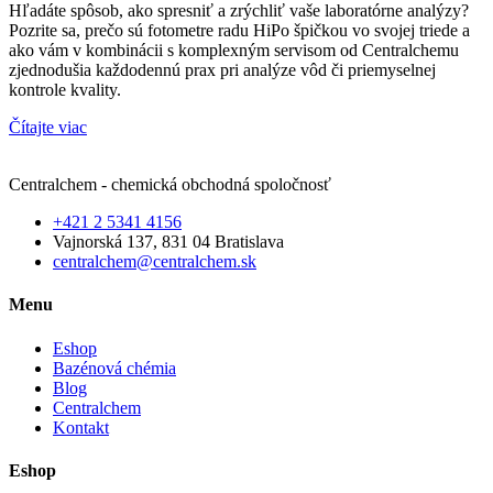
Hľadáte spôsob, ako spresniť a zrýchliť vaše laboratórne analýzy?
Pozrite sa, prečo sú fotometre radu HiPo špičkou vo svojej triede a
ako vám v kombinácii s komplexným servisom od Centralchemu
zjednodušia každodennú prax pri analýze vôd či priemyselnej
kontrole kvality.
Čítajte viac
Centralchem - chemická obchodná spoločnosť
+421 2 5341 4156
Vajnorská 137, 831 04 Bratislava
centralchem@centralchem.sk
Menu
Eshop
Bazénová chémia
Blog
Centralchem
Kontakt
Eshop