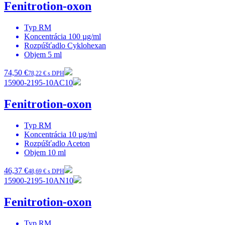
Fenitrotion-oxon
Typ
RM
Koncentrácia
100 µg/ml
Rozpúšťadlo
Cyklohexan
Objem
5 ml
74,50 €
78,22 € s DPH
15900-2195-10AC10
Fenitrotion-oxon
Typ
RM
Koncentrácia
10 µg/ml
Rozpúšťadlo
Aceton
Objem
10 ml
46,37 €
48,69 € s DPH
15900-2195-10AN10
Fenitrotion-oxon
Typ
RM