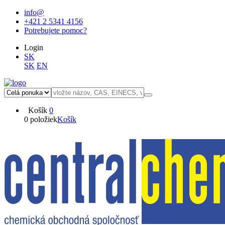
info@
+421 2 5341 4156
Potrebujete pomoc?
Login
SK
SK
EN
Košík
0
0 položiek
Košík