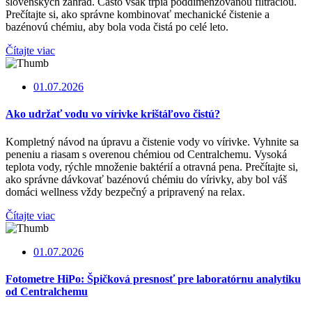
slovenských záhrad. Často však trpia poddimenzovanou filtráciou.
Prečítajte si, ako správne kombinovať mechanické čistenie a
bazénovú chémiu, aby bola voda čistá po celé leto.
Čítajte viac
01.07.2026
Ako udržať vodu vo vírivke krištáľovo čistú?
Kompletný návod na úpravu a čistenie vody vo vírivke. Vyhnite sa
peneniu a riasam s overenou chémiou od Centralchemu. Vysoká
teplota vody, rýchle množenie baktérií a otravná pena. Prečítajte si,
ako správne dávkovať bazénovú chémiu do vírivky, aby bol váš
domáci wellness vždy bezpečný a pripravený na relax.
Čítajte viac
01.07.2026
Fotometre HiPo: Špičková presnosť pre laboratórnu analytiku
od Centralchemu