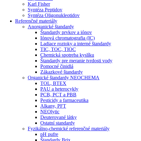
Karl Fisher
Syntéza Peptidov
Syntéza Oligonukleotidov
Referenčné materiály
Anorganické štandardy
Štandardy prvkov a iónov
Iónová chromatografia (IC)
Ladiace roztoky a interné štandardy
TIC, TOC, TIOC
Chemická spotreba kyslíku
Štandardy pre meranie tvrdosti vody
Pomocné činidlá
Zákazkové štandardy
Organické štandardy NEOCHEMA
TOL, BTEX
PAU a heterocykly
PCB, PCT a PBB
Pesticidy a farmaceutika
Alkany, PFT
NEOlytic
Deuterované látky
Ostatní standardy
Fyzikálno-chemické referenčné materiály
pH pufre
Štandardy Brix