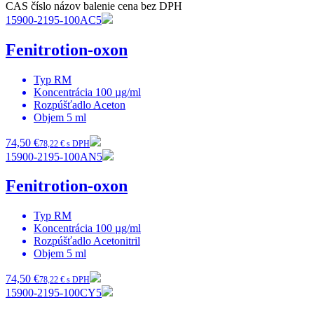
CAS číslo
názov
balenie
cena bez DPH
15900-2195-100AC5
Fenitrotion-oxon
Typ
RM
Koncentrácia
100 µg/ml
Rozpúšťadlo
Aceton
Objem
5 ml
74,50 €
78,22 € s DPH
15900-2195-100AN5
Fenitrotion-oxon
Typ
RM
Koncentrácia
100 µg/ml
Rozpúšťadlo
Acetonitril
Objem
5 ml
74,50 €
78,22 € s DPH
15900-2195-100CY5