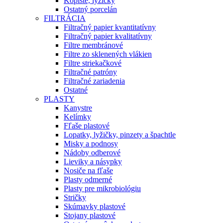
Kopiste, lyžičky
Ostatný porcelán
FILTRÁCIA
Filtračný papier kvantitatívny
Filtračný papier kvalitatívny
Filtre membránové
Filtre zo sklenených vlákien
Filtre striekačkové
Filtračné patróny
Filtračné zariadenia
Ostatné
PLASTY
Kanystre
Kelímky
Fľaše plastové
Lopatky, lyžičky, pinzety a špachtle
Misky a podnosy
Nádoby odberové
Lieviky a násypky
Nosiče na fľaše
Plasty odmerné
Plasty pre mikrobiológiu
Stričky
Skúmavky plastové
Stojany plastové