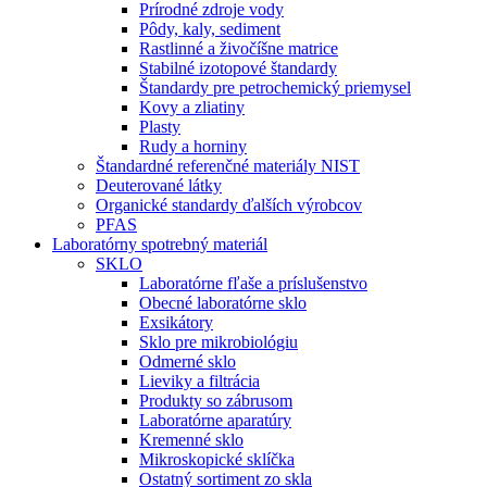
Prírodné zdroje vody
Pôdy, kaly, sediment
Rastlinné a živočíšne matrice
Stabilné izotopové štandardy
Štandardy pre petrochemický priemysel
Kovy a zliatiny
Plasty
Rudy a horniny
Štandardné referenčné materiály NIST
Deuterované látky
Organické standardy ďalších výrobcov
PFAS
Laboratórny spotrebný materiál
SKLO
Laboratórne fľaše a príslušenstvo
Obecné laboratórne sklo
Exsikátory
Sklo pre mikrobiológiu
Odmerné sklo
Lieviky a filtrácia
Produkty so zábrusom
Laboratórne aparatúry
Kremenné sklo
Mikroskopické sklíčka
Ostatný sortiment zo skla