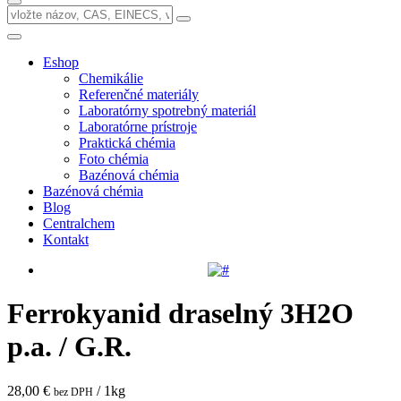
Eshop
Chemikálie
Referenčné materiály
Laboratórny spotrebný materiál
Laboratórne prístroje
Praktická chémia
Foto chémia
Bazénová chémia
Bazénová chémia
Blog
Centralchem
Kontakt
Ferrokyanid draselný 3H2O
p.a. / G.R.
28,00 €
/ 1kg
bez DPH