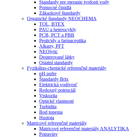
Štandardy pre meranie tvrdosti vody
Pomocné činidlá
Zákazkové štandardy
Organické štandardy NEOCHEMA
TOL, BTEX
PAU a heterocykly
PCB, PCT a PBB
Pesticidy a farmaceutika
Alkany, PFT
NEOlytic
Deuterované látky
Ostatní standardy
Fyzikálno-chemické referenčné materiály
pH pufre
Štandardy Brix
Elektrická vodivosť
Redoxný potenciál
Viskozita
Optické vlastnosti
Turbidita
Bod topenia
Hustota
Matricové referenčné materiály
Matricové referenčné materiály ANALYTIKA
Potraviny