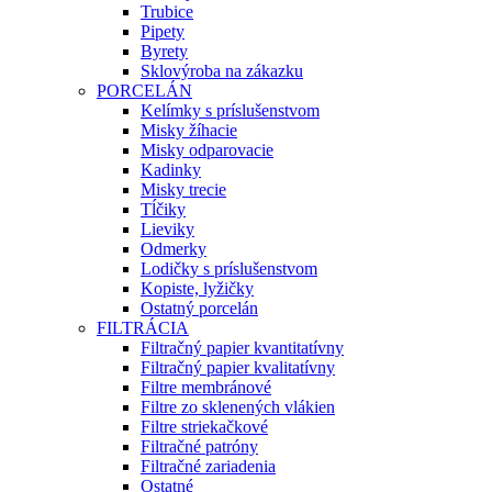
Trubice
Pipety
Byrety
Sklovýroba na zákazku
PORCELÁN
Kelímky s príslušenstvom
Misky žíhacie
Misky odparovacie
Kadinky
Misky trecie
Tĺčiky
Lieviky
Odmerky
Lodičky s príslušenstvom
Kopiste, lyžičky
Ostatný porcelán
FILTRÁCIA
Filtračný papier kvantitatívny
Filtračný papier kvalitatívny
Filtre membránové
Filtre zo sklenených vlákien
Filtre striekačkové
Filtračné patróny
Filtračné zariadenia
Ostatné