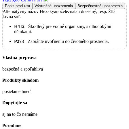
31,98 € s DPH
Popis produktu
Výstražné upozornenia
Bezpečnostné upozornenia
Alternatývny názov Hexakyanoželeznatan draselný, resp. Žltá
krvná soľ.
H412
- Škodlivý pre vodné organizmy, s dlhodobými
účinkami.
P273
- Zabráňte uvoľneniu do životného prostredia.
Vlastná preprava
bezpečná a spoľahlivá
Produkty skladom
posielame hneď
Dopytujte sa
aj na to čo nemáme
Poradíme