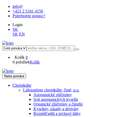
info@
+421 2 5341 4156
Potrebujete pomoc?
Login
SK
SK
EN
Košík
0
0 položiek
Košík
Naša ponuka
Chemikálie
Laboratórne chemikálie, čisté, p.a.
Anorganické zlúčeniny
Soli anorganických kyselín
Organické zlúčeniny a činidlá
Kyseliny, zásady a deriváty
Rozpúšťadlá a prchavé látky