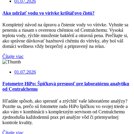
01.07.2026
Ako udržať vodu vo vírivke krištáľovo čistú?
Kompletný návod na úpravu a čistenie vody vo vírivke. Vyhnite sa
peneniu a riasam s overenou chémiou od Centralchemu. Vysoká
teplota vody, rýchle množenie baktérií a otravná pena. Prečítajte si,
ako správne dávkovať bazénovú chémiu do vírivky, aby bol váš
domáci wellness vždy bezpečný a pripravený na relax.
Čítajte viac
01.07.2026
Fotometre HiPo: Špičková presnosť pre laboratórnu analytiku
od Centralchemu
Hľadáte spôsob, ako spresniť a zrýchliť vaše laboratórne analýzy?
Pozrite sa, prečo sú fotometre radu HiPo špičkou vo svojej triede a
ako vám v kombinácii s komplexným servisom od Centralchemu
zjednodušia každodennú prax pri analýze vôd či priemyselnej
kontrole kvality.
Čítajte viac