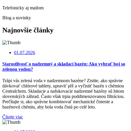
Telefonicky aj mailom
Blog a novinky
Najnovšie články
01.07.2026
Starostlivosť o nadzemný a skladací bazén: Ako vyhrať boj so
zelenou vodou?
Trápi vás zelená voda v nadzemnom bazéne? Zistite, ako správne
dávkovať chlórové tablety, upraviť pH a vyčistiť bazén s chémiou
Centralchem. Skladacie a nafukovacie nadzemné bazény sú hitom
slovenských záhrad. Často však trpia poddimenzovanou filtráciou.
Prečítajte si, ako správne kombinovať mechanické čistenie a
bazénovú chémiu, aby bola voda čistá po celé leto.
Čítajte viac