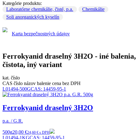
Kategórie produktu:
Laboratórne chemikálie, čisté, p.a.
Chemikálie
Soli anorganických kyselín
Karta bezpečnostných údajov
Ferrokyanid draselný 3H2O - iné balenia,
čistota, iný variant
kat. číslo
CAS číslo
názov
balenie
cena bez DPH
L01494-500G
CAS:
14459-95-1
Ferrokyanid draselný 3H2O
p.a. / G.R.
500g
20,00 €
24,60 € s DPH
L01494-1KG
CAS:
14459-95-1