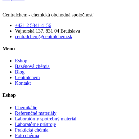
Centralchem - chemická obchodná spoločnosť
+421 2 5341 4156
Vajnorská 137, 831 04 Bratislava
centralchem@centralchem.sk
Menu
Eshop
Bazénová chémia
Blog
Centralchem
Kontakt
Eshop
Chemikálie
Referenčné materiály
Laboratórny spotrebný materiál
Laboratórne prístroje
Praktická chémia
Foto chémia