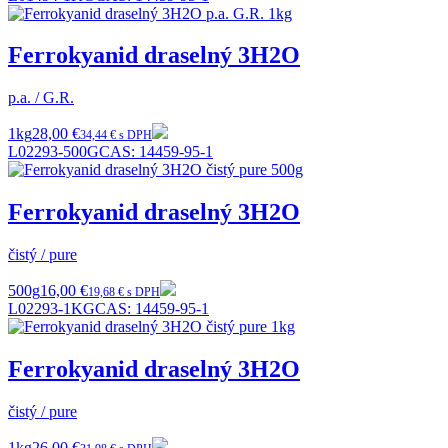
Ferrokyanid draselný 3H2O
p.a. / G.R.
1kg
28,00 €
34,44 € s DPH
L02293-500G
CAS:
14459-95-1
Ferrokyanid draselný 3H2O
čistý / pure
500g
16,00 €
19,68 € s DPH
L02293-1KG
CAS:
14459-95-1
Ferrokyanid draselný 3H2O
čistý / pure
1kg
26,00 €