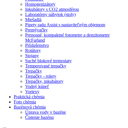
Homogenizátory
Inkubátory s CO2 atmosférou
Laboratórny nábytok (stoly)
Miešadlá
Pipety radu Assist s nastaviteľným objemom
Premývačky
Prenosné, kompaktné fotometre a denzitometre
McFarland
Príslušenstvo
Rotátory
Stojany
Suché blokové termostaty
Temperované trepačky
Trepačky
Trepačky - rolery
Trepačky, inkubátory
Vodný kúpeľ
Vortexy
Praktická chémia
Foto chémia
Bazénová chémia
Úprava vody v bazéne
Čistenie bazénu