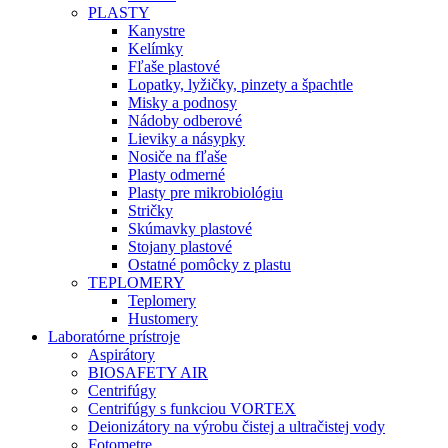
PLASTY
Kanystre
Kelímky
Fľaše plastové
Lopatky, lyžičky, pinzety a špachtle
Misky a podnosy
Nádoby odberové
Lieviky a násypky
Nosiče na fľaše
Plasty odmerné
Plasty pre mikrobiológiu
Stričky
Skúmavky plastové
Stojany plastové
Ostatné pomôcky z plastu
TEPLOMERY
Teplomery
Hustomery
Laboratórne prístroje
Aspirátory
BIOSAFETY AIR
Centrifúgy
Centrifúgy s funkciou VORTEX
Deionizátory na výrobu čistej a ultračistej vody
Fotometre