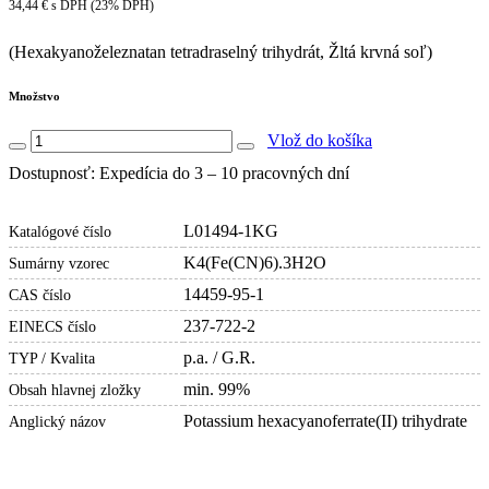
34,44 € s DPH (23% DPH)
(Hexakyanoželeznatan tetradraselný trihydrát, Žltá krvná soľ)
Množstvo
Vlož do košíka
Dostupnosť: Expedícia do 3 – 10 pracovných dní
L01494-1KG
Katalógové číslo
K4(Fe(CN)6).3H2O
Sumárny vzorec
14459-95-1
CAS číslo
237-722-2
EINECS číslo
p.a. / G.R.
TYP / Kvalita
min. 99%
Obsah hlavnej zložky
Potassium hexacyanoferrate(II) trihydrate
Anglický názov