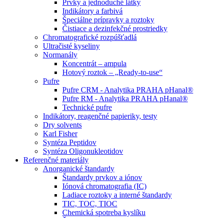
Prvky a jednoduché látky
Indikátory a farbivá
Špeciálne prípravky a roztoky
Čistiace a dezinfekčné prostriedky
Chromatografické rozpúšťadlá
Ultračisté kyseliny
Normanály
Koncentrát – ampula
Hotový roztok – „Ready-to-use“
Pufre
Pufre CRM - Analytika PRAHA pHanal®
Pufre RM - Analytika PRAHA pHanal®
Technické pufre
Indikátory, reagenčné papieriky, testy
Dry solvents
Karl Fisher
Syntéza Peptidov
Syntéza Oligonukleotidov
Referenčné materiály
Anorganické štandardy
Štandardy prvkov a iónov
Iónová chromatografia (IC)
Ladiace roztoky a interné štandardy
TIC, TOC, TIOC
Chemická spotreba kyslíku