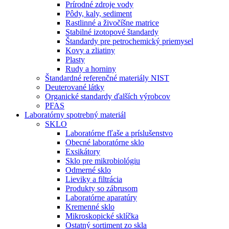
Prírodné zdroje vody
Pôdy, kaly, sediment
Rastlinné a živočíšne matrice
Stabilné izotopové štandardy
Štandardy pre petrochemický priemysel
Kovy a zliatiny
Plasty
Rudy a horniny
Štandardné referenčné materiály NIST
Deuterované látky
Organické standardy ďalších výrobcov
PFAS
Laboratórny spotrebný materiál
SKLO
Laboratórne fľaše a príslušenstvo
Obecné laboratórne sklo
Exsikátory
Sklo pre mikrobiológiu
Odmerné sklo
Lieviky a filtrácia
Produkty so zábrusom
Laboratórne aparatúry
Kremenné sklo
Mikroskopické sklíčka
Ostatný sortiment zo skla