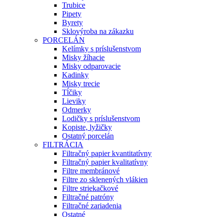
Trubice
Pipety
Byrety
Sklovýroba na zákazku
PORCELÁN
Kelímky s príslušenstvom
Misky žíhacie
Misky odparovacie
Kadinky
Misky trecie
Tĺčiky
Lieviky
Odmerky
Lodičky s príslušenstvom
Kopiste, lyžičky
Ostatný porcelán
FILTRÁCIA
Filtračný papier kvantitatívny
Filtračný papier kvalitatívny
Filtre membránové
Filtre zo sklenených vlákien
Filtre striekačkové
Filtračné patróny
Filtračné zariadenia
Ostatné