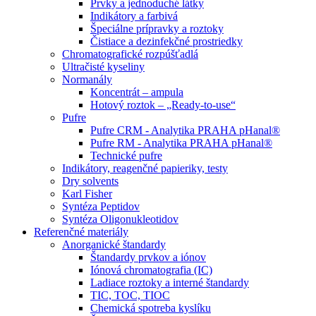
Prvky a jednoduché látky
Indikátory a farbivá
Špeciálne prípravky a roztoky
Čistiace a dezinfekčné prostriedky
Chromatografické rozpúšťadlá
Ultračisté kyseliny
Normanály
Koncentrát – ampula
Hotový roztok – „Ready-to-use“
Pufre
Pufre CRM - Analytika PRAHA pHanal®
Pufre RM - Analytika PRAHA pHanal®
Technické pufre
Indikátory, reagenčné papieriky, testy
Dry solvents
Karl Fisher
Syntéza Peptidov
Syntéza Oligonukleotidov
Referenčné materiály
Anorganické štandardy
Štandardy prvkov a iónov
Iónová chromatografia (IC)
Ladiace roztoky a interné štandardy
TIC, TOC, TIOC
Chemická spotreba kyslíku