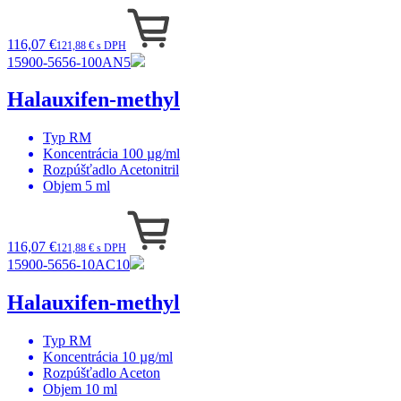
116,07 €
121,88 € s DPH
15900-5656-100AN5
Halauxifen-methyl
Typ
RM
Koncentrácia
100 µg/ml
Rozpúšťadlo
Acetonitril
Objem
5 ml
116,07 €
121,88 € s DPH
15900-5656-10AC10
Halauxifen-methyl
Typ
RM
Koncentrácia
10 µg/ml
Rozpúšťadlo
Aceton
Objem
10 ml