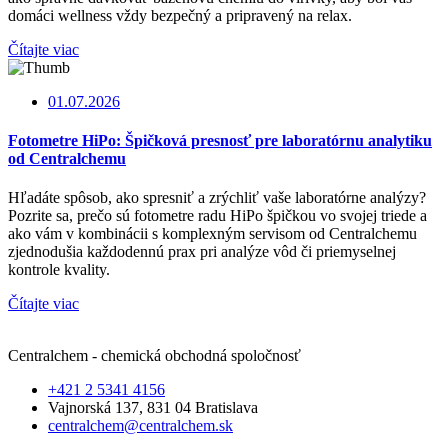
domáci wellness vždy bezpečný a pripravený na relax.
Čítajte viac
01.07.2026
Fotometre HiPo: Špičková presnosť pre laboratórnu analytiku
od Centralchemu
Hľadáte spôsob, ako spresniť a zrýchliť vaše laboratórne analýzy?
Pozrite sa, prečo sú fotometre radu HiPo špičkou vo svojej triede a
ako vám v kombinácii s komplexným servisom od Centralchemu
zjednodušia každodennú prax pri analýze vôd či priemyselnej
kontrole kvality.
Čítajte viac
Centralchem - chemická obchodná spoločnosť
+421 2 5341 4156
Vajnorská 137, 831 04 Bratislava
centralchem@centralchem.sk