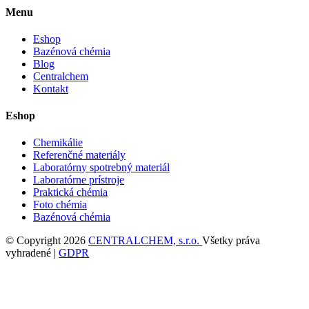
Menu
Eshop
Bazénová chémia
Blog
Centralchem
Kontakt
Eshop
Chemikálie
Referenčné materiály
Laboratórny spotrebný materiál
Laboratórne prístroje
Praktická chémia
Foto chémia
Bazénová chémia
© Copyright 2026
CENTRALCHEM, s.r.o.
Všetky práva
vyhradené |
GDPR