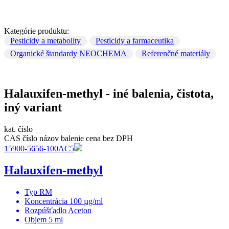
Kategórie produktu:
Pesticidy a metabolity
Pesticidy a farmaceutika
Organické štandardy NEOCHEMA
Referenčné materiály
Halauxifen-methyl - iné balenia, čistota,
iný variant
kat. číslo
CAS číslo
názov
balenie
cena bez DPH
15900-5656-100AC5
Halauxifen-methyl
Typ
RM
Koncentrácia
100 µg/ml
Rozpúšťadlo
Aceton
Objem
5 ml