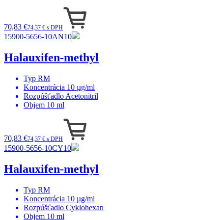
70,83 €
74,37 € s DPH
15900-5656-10AN10
Halauxifen-methyl
Typ
RM
Koncentrácia
10 µg/ml
Rozpúšťadlo
Acetonitril
Objem
10 ml
70,83 €
74,37 € s DPH
15900-5656-10CY10
Halauxifen-methyl
Typ
RM
Koncentrácia
10 µg/ml
Rozpúšťadlo
Cyklohexan
Objem
10 ml