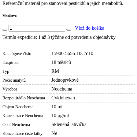
Referenční materiál pro stanovení pesticidů a jejich metabolitů.
Množstvo
Vlož do košíka
Termín expedície: 1 až 3 týždne od potvrdenia objednávky
15900-5656-10CY10
Katalógové číslo
18 měsíců
Exspirace
RM
Typ
Jednoprvkové
Počet analytů
Neochema
Výrobce
Cyklohexan
Rozpouštědlo Neochema
10 ml
Objem Neochema
10 µg/ml
Koncentrace Neochema
Skleněná lahvička
Obal Neochema
Ne
Koncentrace čisté látky