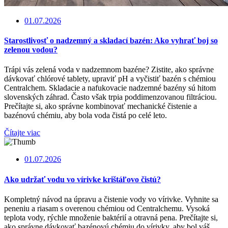
01.07.2026
Starostlivosť o nadzemný a skladací bazén: Ako vyhrať boj so
zelenou vodou?
Trápi vás zelená voda v nadzemnom bazéne? Zistite, ako správne
dávkovať chlórové tablety, upraviť pH a vyčistiť bazén s chémiou
Centralchem. Skladacie a nafukovacie nadzemné bazény sú hitom
slovenských záhrad. Často však trpia poddimenzovanou filtráciou.
Prečítajte si, ako správne kombinovať mechanické čistenie a
bazénovú chémiu, aby bola voda čistá po celé leto.
Čítajte viac
01.07.2026
Ako udržať vodu vo vírivke krištáľovo čistú?
Kompletný návod na úpravu a čistenie vody vo vírivke. Vyhnite sa
peneniu a riasam s overenou chémiou od Centralchemu. Vysoká
teplota vody, rýchle množenie baktérií a otravná pena. Prečítajte si,
ako správne dávkovať bazénovú chémiu do vírivky, aby bol váš