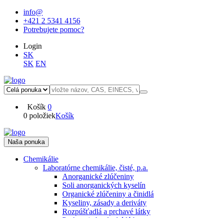
info@
+421 2 5341 4156
Potrebujete pomoc?
Login
SK
SK
EN
Košík
0
0 položiek
Košík
Naša ponuka
Chemikálie
Laboratórne chemikálie, čisté, p.a.
Anorganické zlúčeniny
Soli anorganických kyselín
Organické zlúčeniny a činidlá
Kyseliny, zásady a deriváty
Rozpúšťadlá a prchavé látky