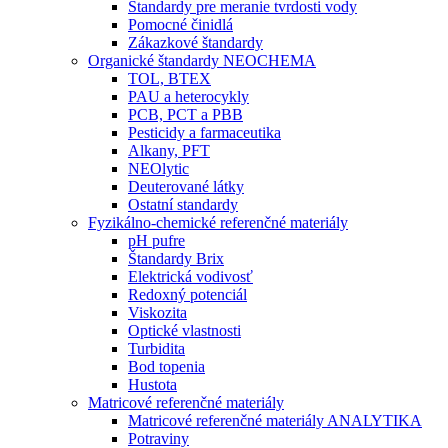
Štandardy pre meranie tvrdosti vody
Pomocné činidlá
Zákazkové štandardy
Organické štandardy NEOCHEMA
TOL, BTEX
PAU a heterocykly
PCB, PCT a PBB
Pesticidy a farmaceutika
Alkany, PFT
NEOlytic
Deuterované látky
Ostatní standardy
Fyzikálno-chemické referenčné materiály
pH pufre
Štandardy Brix
Elektrická vodivosť
Redoxný potenciál
Viskozita
Optické vlastnosti
Turbidita
Bod topenia
Hustota
Matricové referenčné materiály
Matricové referenčné materiály ANALYTIKA
Potraviny