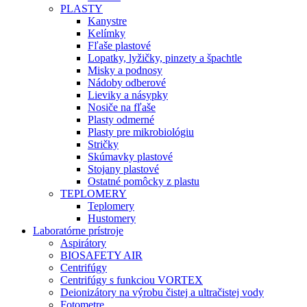
PLASTY
Kanystre
Kelímky
Fľaše plastové
Lopatky, lyžičky, pinzety a špachtle
Misky a podnosy
Nádoby odberové
Lieviky a násypky
Nosiče na fľaše
Plasty odmerné
Plasty pre mikrobiológiu
Stričky
Skúmavky plastové
Stojany plastové
Ostatné pomôcky z plastu
TEPLOMERY
Teplomery
Hustomery
Laboratórne prístroje
Aspirátory
BIOSAFETY AIR
Centrifúgy
Centrifúgy s funkciou VORTEX
Deionizátory na výrobu čistej a ultračistej vody
Fotometre