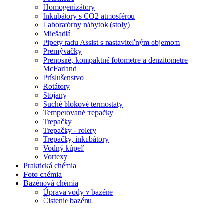
Homogenizátory
Inkubátory s CO2 atmosférou
Laboratórny nábytok (stoly)
Miešadlá
Pipety radu Assist s nastaviteľným objemom
Premývačky
Prenosné, kompaktné fotometre a denzitometre
McFarland
Príslušenstvo
Rotátory
Stojany
Suché blokové termostaty
Temperované trepačky
Trepačky
Trepačky - rolery
Trepačky, inkubátory
Vodný kúpeľ
Vortexy
Praktická chémia
Foto chémia
Bazénová chémia
Úprava vody v bazéne
Čistenie bazénu