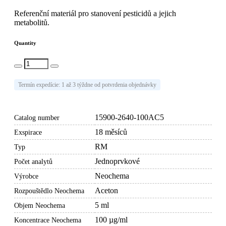
Referenční materiál pro stanovení pesticidů a jejich
metabolitů.
Quantity
Add to cart
Termín expedície: 1 až 3 týždne od potvrdenia objednávky
15900-2640-100AC5
Catalog number
18 měsíců
Exspirace
RM
Typ
Jednoprvkové
Počet analytů
Neochema
Výrobce
Aceton
Rozpouštědlo Neochema
5 ml
Objem Neochema
100 µg/ml
Koncentrace Neochema