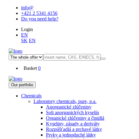
info@
+421 2 5341 4156
Do you need help?
Login
EN
SK
EN
Basket
0
Our portfolio
Chemicals
Laboratory chemicals, pure, p.a.
Anorganické zlúčeniny
Soli anorganických kyselín
Organické zlúčeniny a činidlá
Kyseliny, zásady a deriváty
Rozpúšťadlá a prchavé látky
Prvky a jednoduché látky