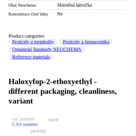
Skleněná lahvička
Obal Neochema
Ne
Koncentrace čisté látky
Product categories:
Pesticidy a metabolity
Pesticidy a farmaceutika
Organické štandardy NEOCHEMA
Reference materials
Haloxyfop-2-ethoxyethyl -
different packaging, cleanliness,
variant
cat. number
name
CAS number
packing