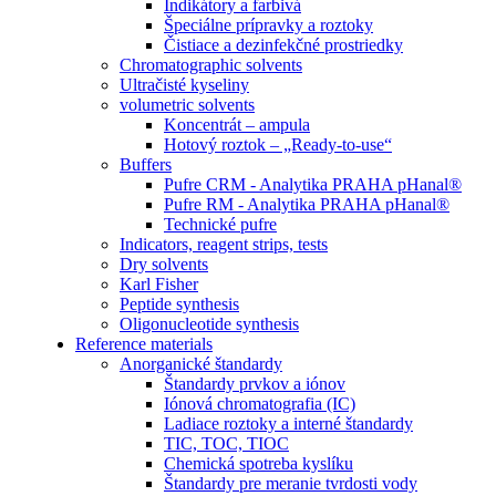
Indikátory a farbivá
Špeciálne prípravky a roztoky
Čistiace a dezinfekčné prostriedky
Chromatographic solvents
Ultračisté kyseliny
volumetric solvents
Koncentrát – ampula
Hotový roztok – „Ready-to-use“
Buffers
Pufre CRM - Analytika PRAHA pHanal®
Pufre RM - Analytika PRAHA pHanal®
Technické pufre
Indicators, reagent strips, tests
Dry solvents
Karl Fisher
Peptide synthesis
Oligonucleotide synthesis
Reference materials
Anorganické štandardy
Štandardy prvkov a iónov
Iónová chromatografia (IC)
Ladiace roztoky a interné štandardy
TIC, TOC, TIOC
Chemická spotreba kyslíku
Štandardy pre meranie tvrdosti vody