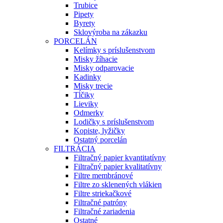
Trubice
Pipety
Byrety
Sklovýroba na zákazku
PORCELÁN
Kelímky s príslušenstvom
Misky žíhacie
Misky odparovacie
Kadinky
Misky trecie
Tĺčiky
Lieviky
Odmerky
Lodičky s príslušenstvom
Kopiste, lyžičky
Ostatný porcelán
FILTRÁCIA
Filtračný papier kvantitatívny
Filtračný papier kvalitatívny
Filtre membránové
Filtre zo sklenených vlákien
Filtre striekačkové
Filtračné patróny
Filtračné zariadenia
Ostatné