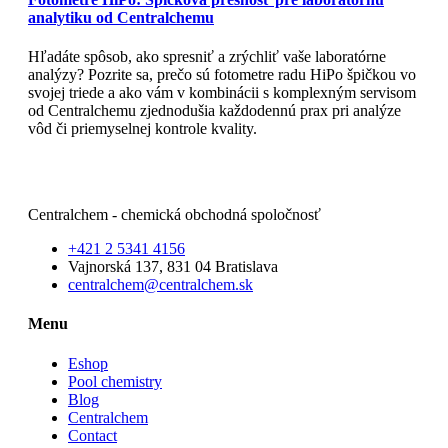
analytiku od Centralchemu
Hľadáte spôsob, ako spresniť a zrýchliť vaše laboratórne
analýzy? Pozrite sa, prečo sú fotometre radu HiPo špičkou vo
svojej triede a ako vám v kombinácii s komplexným servisom
od Centralchemu zjednodušia každodennú prax pri analýze
vôd či priemyselnej kontrole kvality.
Read More
Centralchem - chemická obchodná spoločnosť
+421 2 5341 4156
Vajnorská 137, 831 04 Bratislava
centralchem@centralchem.sk
Menu
Eshop
Pool chemistry
Blog
Centralchem
Contact