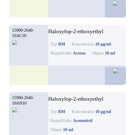
56,1
15900-2640-
Haloxyfop-2-ethoxyethyl
10AC10
Typ
RM
Koncentrácia
10 µg/ml
Rozpúšťadlo
Aceton
Objem
10 ml
40,2
15900-2640-
Haloxyfop-2-ethoxyethyl
10AN10
Typ
RM
Koncentrácia
10 µg/ml
Rozpúšťadlo
Acetonitril
Objem
10 ml