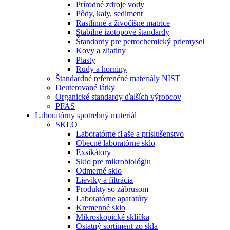
Prírodné zdroje vody
Pôdy, kaly, sediment
Rastlinné a živočíšne matrice
Stabilné izotopové štandardy
Štandardy pre petrochemický priemysel
Kovy a zliatiny
Plasty
Rudy a horniny
Štandardné referenčné materiály NIST
Deuterované látky
Organické standardy ďalších výrobcov
PFAS
Laboratórny spotrebný materiál
SKLO
Laboratórne fľaše a príslušenstvo
Obecné laboratórne sklo
Exsikátory
Sklo pre mikrobiológiu
Odmerné sklo
Lieviky a filtrácia
Produkty so zábrusom
Laboratórne aparatúry
Kremenné sklo
Mikroskopické sklíčka
Ostatný sortiment zo skla