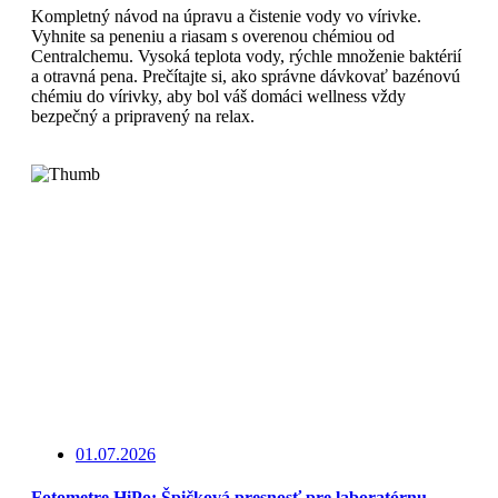
Kompletný návod na úpravu a čistenie vody vo vírivke.
Vyhnite sa peneniu a riasam s overenou chémiou od
Centralchemu. Vysoká teplota vody, rýchle množenie baktérií
a otravná pena. Prečítajte si, ako správne dávkovať bazénovú
chémiu do vírivky, aby bol váš domáci wellness vždy
bezpečný a pripravený na relax.
Read More
01.07.2026
Fotometre HiPo: Špičková presnosť pre laboratórnu