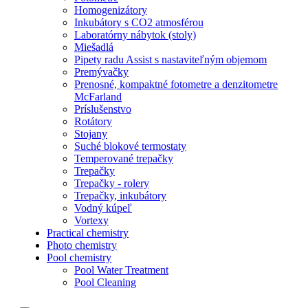
Homogenizátory
Inkubátory s CO2 atmosférou
Laboratórny nábytok (stoly)
Miešadlá
Pipety radu Assist s nastaviteľným objemom
Premývačky
Prenosné, kompaktné fotometre a denzitometre
McFarland
Príslušenstvo
Rotátory
Stojany
Suché blokové termostaty
Temperované trepačky
Trepačky
Trepačky - rolery
Trepačky, inkubátory
Vodný kúpeľ
Vortexy
Practical chemistry
Photo chemistry
Pool chemistry
Pool Water Treatment
Pool Cleaning