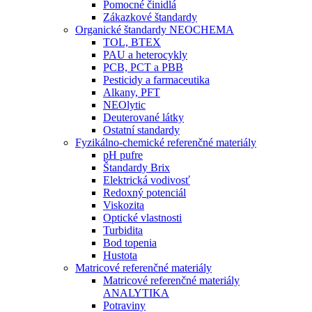
Pomocné činidlá
Zákazkové štandardy
Organické štandardy NEOCHEMA
TOL, BTEX
PAU a heterocykly
PCB, PCT a PBB
Pesticidy a farmaceutika
Alkany, PFT
NEOlytic
Deuterované látky
Ostatní standardy
Fyzikálno-chemické referenčné materiály
pH pufre
Štandardy Brix
Elektrická vodivosť
Redoxný potenciál
Viskozita
Optické vlastnosti
Turbidita
Bod topenia
Hustota
Matricové referenčné materiály
Matricové referenčné materiály
ANALYTIKA
Potraviny