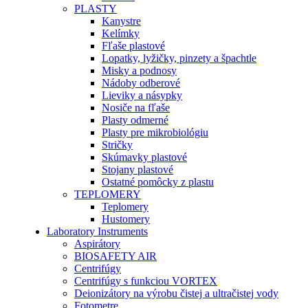
PLASTY
Kanystre
Kelímky
Fľaše plastové
Lopatky, lyžičky, pinzety a špachtle
Misky a podnosy
Nádoby odberové
Lieviky a násypky
Nosiče na fľaše
Plasty odmerné
Plasty pre mikrobiológiu
Stričky
Skúmavky plastové
Stojany plastové
Ostatné pomôcky z plastu
TEPLOMERY
Teplomery
Hustomery
Laboratory Instruments
Aspirátory
BIOSAFETY AIR
Centrifúgy
Centrifúgy s funkciou VORTEX
Deionizátory na výrobu čistej a ultračistej vody
Fotometre