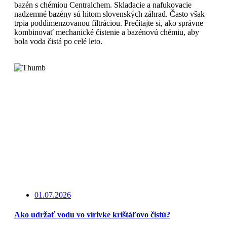
bazén s chémiou Centralchem. Skladacie a nafukovacie
nadzemné bazény sú hitom slovenských záhrad. Často však
trpia poddimenzovanou filtráciou. Prečítajte si, ako správne
kombinovať mechanické čistenie a bazénovú chémiu, aby
bola voda čistá po celé leto.
Read More
01.07.2026
Ako udržať vodu vo vírivke krištáľovo čistú?