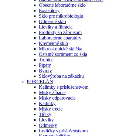
Obecné laboratórne sklo
Exsikátory
Sklo pre mikrobiológiu
Odmerné sklo
Lieviky a filtrácia
Produkty so zábrusom
Laboratórne aparatúry
Kremenné sklo
Mikroskopické sklíčka
Ostatný sortiment zo skla
Trubice
Pipety
Byrety
Sklovýroba na zákazku
PORCELÁN
Kelímky s príslušenstvom
Misky žíhacie
Misky odparovacie
Kadinky
Misky trecie
Tĺčiky
Lieviky
Odmerky
Lodičky s príslušenstvom