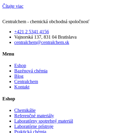
Čítajte viac
Centralchem - chemická obchodná spoločnosť
+421 2 5341 4156
Vajnorská 137, 831 04 Bratislava
centralchem@centralchem.sk
Menu
Eshop
Bazénová chémia
Blog
Centralchem
Kontakt
Eshop
Chemikálie
Referenčné materiály
Laboratórny spotrebný materiál
Laboratórne prístroje
Praktická chémia