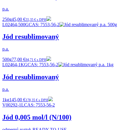
p.a.
250g
45,00 €
55,35 € s DPH
L02464-500G
CAS:
7553-56-2
Jód resublimovaný
p.a.
500g
77,00 €
94,71 € s DPH
L02464-1KG
CAS:
7553-56-2
Jód resublimovaný
p.a.
1kg
145,00 €
178,35 € s DPH
V00292-1L
CAS:
7553-56-2
Jód 0,005 mol/l (N/100)
odmerný roztok READY-TO-USE