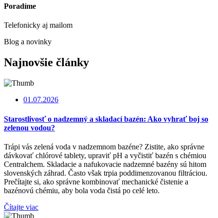
Poradíme
Telefonicky aj mailom
Blog a novinky
Najnovšie články
01.07.2026
Starostlivosť o nadzemný a skladací bazén: Ako vyhrať boj so
zelenou vodou?
Trápi vás zelená voda v nadzemnom bazéne? Zistite, ako správne
dávkovať chlórové tablety, upraviť pH a vyčistiť bazén s chémiou
Centralchem. Skladacie a nafukovacie nadzemné bazény sú hitom
slovenských záhrad. Často však trpia poddimenzovanou filtráciou.
Prečítajte si, ako správne kombinovať mechanické čistenie a
bazénovú chémiu, aby bola voda čistá po celé leto.
Čítajte viac