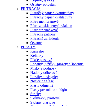
Kopiste, lyžičky
Ostatný porcelán
FILTRÁCIA
Filtračný papier kvantitatívny
Filtračný papier kvalitatívny
Filtre membránové
Filtre zo sklenených vlákien
Filtre striekačkové
Filtračné patróny
Filtračné zariadenia
Ostatné
PLASTY
Kanystre
Kelímky
Fľaše plastové
Lopatky, lyžičky, pinzety a špachtle
Misky a podnosy
Nádoby odberové
Lieviky a násypky
Nosiče na fľaše
Plasty odmerné
Plasty pre mikrobiológiu
Stričky
Skúmavky plastové
Stojany plastové