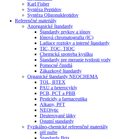
Karl Fisher
Syntéza Peptidov
Syntéza Oligonukleotidov
Referenčné materiály
Anorganické štandardy
Štandardy prvkov a iónov
Iónová chromatografia (IC)
Ladiace roztoky a interné štandardy
TIC, TOC, TIOC
Chemická spotreba kyslíku
Štandardy pre meranie tvrdosti vody
Pomocné činidlá
Zákazkové štandardy
Organické štandardy NEOCHEMA
TOL, BTEX
PAU a heterocykly
PCB, PCT a PBB
Pesticidy a farmaceutika
Alkany, PFT
NEOlytic
Deuterované látky
Ostatní standardy
Fyzikálno-chemické referenčné materiály
pH pufre
Štandardy Brix