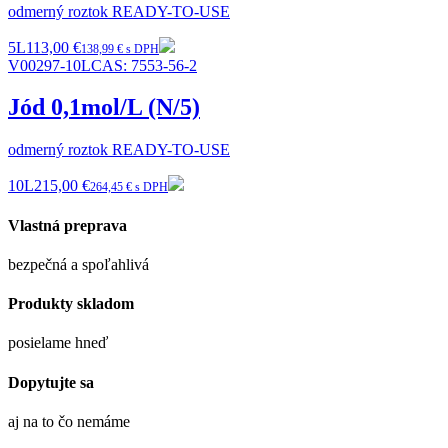
odmerný roztok READY-TO-USE
5L
113,00 €
138,99 € s DPH
V00297-10L
CAS:
7553-56-2
Jód 0,1mol/L (N/5)
odmerný roztok READY-TO-USE
10L
215,00 €
264,45 € s DPH
Vlastná preprava
bezpečná a spoľahlivá
Produkty skladom
posielame hneď
Dopytujte sa
aj na to čo nemáme