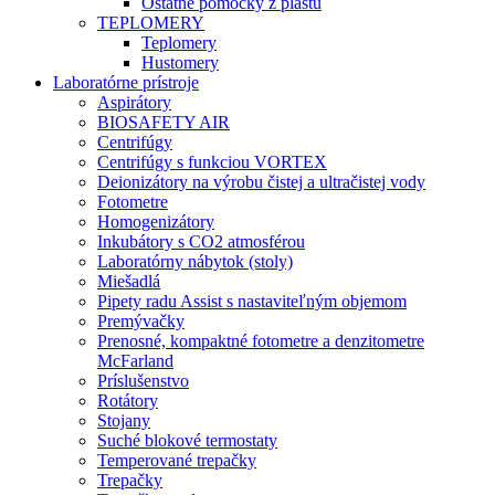
Ostatné pomôcky z plastu
TEPLOMERY
Teplomery
Hustomery
Laboratórne prístroje
Aspirátory
BIOSAFETY AIR
Centrifúgy
Centrifúgy s funkciou VORTEX
Deionizátory na výrobu čistej a ultračistej vody
Fotometre
Homogenizátory
Inkubátory s CO2 atmosférou
Laboratórny nábytok (stoly)
Miešadlá
Pipety radu Assist s nastaviteľným objemom
Premývačky
Prenosné, kompaktné fotometre a denzitometre
McFarland
Príslušenstvo
Rotátory
Stojany
Suché blokové termostaty
Temperované trepačky
Trepačky