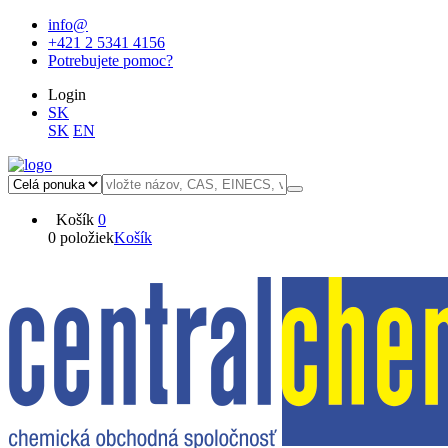
info@
+421 2 5341 4156
Potrebujete pomoc?
Login
SK
SK
EN
Košík
0
0 položiek
Košík