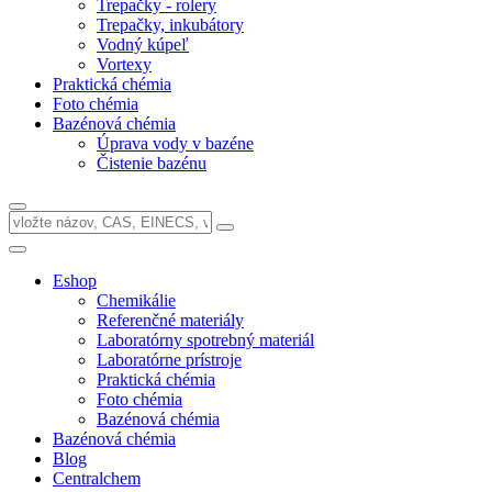
Trepačky - rolery
Trepačky, inkubátory
Vodný kúpeľ
Vortexy
Praktická chémia
Foto chémia
Bazénová chémia
Úprava vody v bazéne
Čistenie bazénu
Eshop
Chemikálie
Referenčné materiály
Laboratórny spotrebný materiál
Laboratórne prístroje
Praktická chémia
Foto chémia
Bazénová chémia
Bazénová chémia
Blog
Centralchem