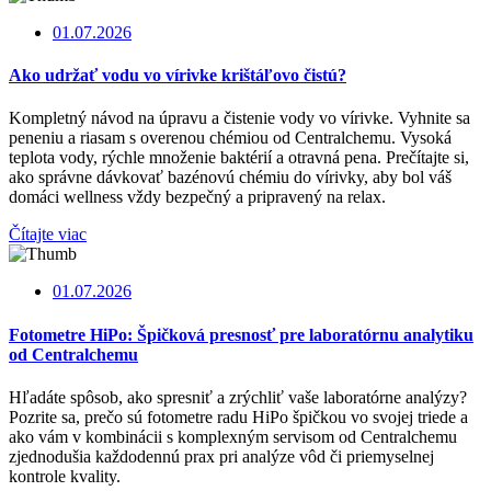
01.07.2026
Ako udržať vodu vo vírivke krištáľovo čistú?
Kompletný návod na úpravu a čistenie vody vo vírivke. Vyhnite sa
peneniu a riasam s overenou chémiou od Centralchemu. Vysoká
teplota vody, rýchle množenie baktérií a otravná pena. Prečítajte si,
ako správne dávkovať bazénovú chémiu do vírivky, aby bol váš
domáci wellness vždy bezpečný a pripravený na relax.
Čítajte viac
01.07.2026
Fotometre HiPo: Špičková presnosť pre laboratórnu analytiku
od Centralchemu
Hľadáte spôsob, ako spresniť a zrýchliť vaše laboratórne analýzy?
Pozrite sa, prečo sú fotometre radu HiPo špičkou vo svojej triede a
ako vám v kombinácii s komplexným servisom od Centralchemu
zjednodušia každodennú prax pri analýze vôd či priemyselnej
kontrole kvality.