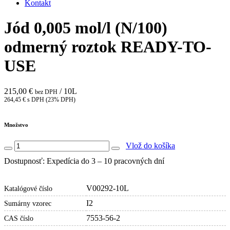
Kontakt
Jód 0,005 mol/l (N/100)
odmerný roztok READY-TO-
USE
215,00 €
/ 10L
bez DPH
264,45 € s DPH (23% DPH)
Množstvo
Vlož do košíka
Dostupnosť: Expedícia do 3 – 10 pracovných dní
V00292-10L
Katalógové číslo
I2
Sumárny vzorec
7553-56-2
CAS číslo