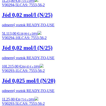
1L
25,00 €
30,75 € s DPH
V00294-5L
CAS:
7553-56-2
Jód 0,02 mol/l (N/25)
odmerný roztok READY-TO-USE
5L
113,00 €
138,99 € s DPH
V00294-10L
CAS:
7553-56-2
Jód 0,02 mol/l (N/25)
odmerný roztok READY-TO-USE
10L
215,00 €
264,45 € s DPH
V00293-1L
CAS:
7553-56-2
Jód 0,025 mol/l (N/20)
odmerný roztok READY-TO-USE
1L
25,00 €
30,75 € s DPH
V00293-5L
CAS:
7553-56-2