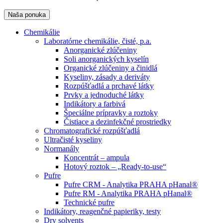
Naša ponuka
Chemikálie
Laboratórne chemikálie, čisté, p.a.
Anorganické zlúčeniny
Soli anorganických kyselín
Organické zlúčeniny a činidlá
Kyseliny, zásady a deriváty
Rozpúšťadlá a prchavé látky
Prvky a jednoduché látky
Indikátory a farbivá
Špeciálne prípravky a roztoky
Čistiace a dezinfekčné prostriedky
Chromatografické rozpúšťadlá
Ultračisté kyseliny
Normanály
Koncentrát – ampula
Hotový roztok – „Ready-to-use“
Pufre
Pufre CRM - Analytika PRAHA pHanal®
Pufre RM - Analytika PRAHA pHanal®
Technické pufre
Indikátory, reagenčné papieriky, testy
Dry solvents