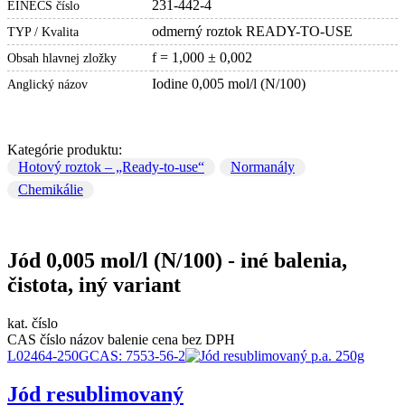
231-442-4
EINECS číslo
odmerný roztok READY-TO-USE
TYP / Kvalita
f = 1,000 ± 0,002
Obsah hlavnej zložky
Iodine 0,005 mol/l (N/100)
Anglický názov
Kategórie produktu:
Hotový roztok – „Ready-to-use“
Normanály
Chemikálie
Jód 0,005 mol/l (N/100) - iné balenia,
čistota, iný variant
kat. číslo
CAS číslo
názov
balenie
cena bez DPH
L02464-250G
CAS:
7553-56-2
Jód resublimovaný