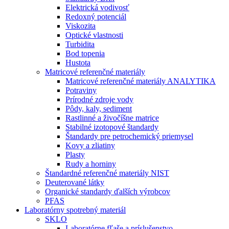
Elektrická vodivosť
Redoxný potenciál
Viskozita
Optické vlastnosti
Turbidita
Bod topenia
Hustota
Matricové referenčné materiály
Matricové referenčné materiály ANALYTIKA
Potraviny
Prírodné zdroje vody
Pôdy, kaly, sediment
Rastlinné a živočíšne matrice
Stabilné izotopové štandardy
Štandardy pre petrochemický priemysel
Kovy a zliatiny
Plasty
Rudy a horniny
Štandardné referenčné materiály NIST
Deuterované látky
Organické standardy ďalších výrobcov
PFAS
Laboratórny spotrebný materiál
SKLO
Laboratórne fľaše a príslušenstvo