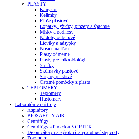
PLASTY
Kanystre
Kelímky
Fľaše plastové
Lopatky, lyžičky, pinzety a špachtle
Misky a podnosy
Nádoby odberové
Lieviky a násypky
Nosiče na fľaše
Plasty odmerné
Plasty pre mikrobiológiu
Stričky
Skúmavky plastové
Stojany plastové
Ostatné pomôcky z plastu
TEPLOMERY
Teplomery
Hustomery
Laboratórne prístroje
Aspirátory
BIOSAFETY AIR
Centrifúgy
Centrifúgy s funkciou VORTEX
Deionizátory na výrobu čistej a ultračistej vody
Fotometre