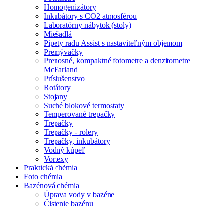
Homogenizátory
Inkubátory s CO2 atmosférou
Laboratórny nábytok (stoly)
Miešadlá
Pipety radu Assist s nastaviteľným objemom
Premývačky
Prenosné, kompaktné fotometre a denzitometre
McFarland
Príslušenstvo
Rotátory
Stojany
Suché blokové termostaty
Temperované trepačky
Trepačky
Trepačky - rolery
Trepačky, inkubátory
Vodný kúpeľ
Vortexy
Praktická chémia
Foto chémia
Bazénová chémia
Úprava vody v bazéne
Čistenie bazénu