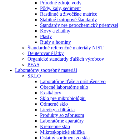
Prírodné zdroje vody
Pôdy, kaly, sediment
Rastlinné a živočíšne matrice
Stabilné izotopové štandardy
Štandardy pre petrochemický priemysel
Kovy a zliatiny
Plasty
Rudy a horniny
Štandardné referenčné materiály NIST
Deuterované látky
Organické standardy ďalších výrobcov
PFAS
Laboratórny spotrebný materiál
SKLO
Laboratórne fľaše a príslušenstvo
Obecné laboratórne sklo
Exsikátory
Sklo pre mikrobiológiu
Odmerné sklo
Lieviky a filtrácia
Produkty so zábrusom
Laboratórne aparatúry
Kremenné sklo
Mikroskopické sklíčka
Ostatný sortiment zo skla