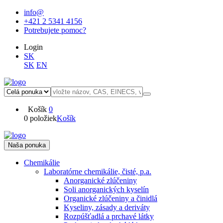
info@
+421 2 5341 4156
Potrebujete pomoc?
Login
SK
SK
EN
Košík
0
0 položiek
Košík
Naša ponuka
Chemikálie
Laboratórne chemikálie, čisté, p.a.
Anorganické zlúčeniny
Soli anorganických kyselín
Organické zlúčeniny a činidlá
Kyseliny, zásady a deriváty
Rozpúšťadlá a prchavé látky