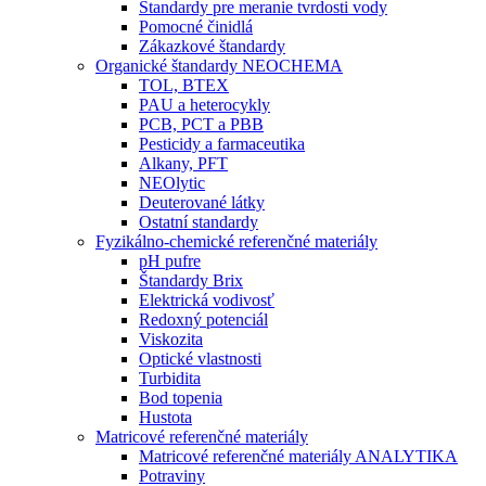
Štandardy pre meranie tvrdosti vody
Pomocné činidlá
Zákazkové štandardy
Organické štandardy NEOCHEMA
TOL, BTEX
PAU a heterocykly
PCB, PCT a PBB
Pesticidy a farmaceutika
Alkany, PFT
NEOlytic
Deuterované látky
Ostatní standardy
Fyzikálno-chemické referenčné materiály
pH pufre
Štandardy Brix
Elektrická vodivosť
Redoxný potenciál
Viskozita
Optické vlastnosti
Turbidita
Bod topenia
Hustota
Matricové referenčné materiály
Matricové referenčné materiály ANALYTIKA
Potraviny