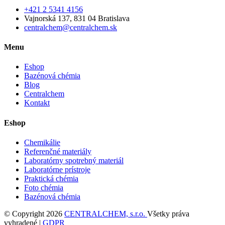
+421 2 5341 4156
Vajnorská 137, 831 04 Bratislava
centralchem@centralchem.sk
Menu
Eshop
Bazénová chémia
Blog
Centralchem
Kontakt
Eshop
Chemikálie
Referenčné materiály
Laboratórny spotrebný materiál
Laboratórne prístroje
Praktická chémia
Foto chémia
Bazénová chémia
© Copyright 2026
CENTRALCHEM, s.r.o.
Všetky práva
vyhradené |
GDPR