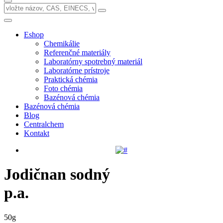
Eshop
Chemikálie
Referenčné materiály
Laboratórny spotrebný materiál
Laboratórne prístroje
Praktická chémia
Foto chémia
Bazénová chémia
Bazénová chémia
Blog
Centralchem
Kontakt
Jodičnan sodný
p.a.
50g