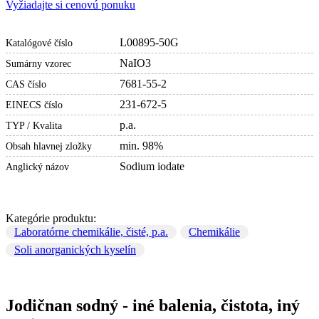
Vyžiadajte si cenovú ponuku
L00895-50G
Katalógové číslo
NaIO3
Sumárny vzorec
7681-55-2
CAS číslo
231-672-5
EINECS číslo
p.a.
TYP / Kvalita
min. 98%
Obsah hlavnej zložky
Sodium iodate
Anglický názov
Kategórie produktu:
Laboratórne chemikálie, čisté, p.a.
Chemikálie
Soli anorganických kyselín
Jodičnan sodný - iné balenia, čistota, iný