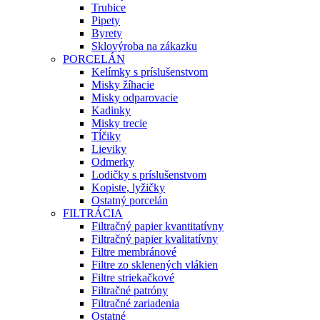
Trubice
Pipety
Byrety
Sklovýroba na zákazku
PORCELÁN
Kelímky s príslušenstvom
Misky žíhacie
Misky odparovacie
Kadinky
Misky trecie
Tĺčiky
Lieviky
Odmerky
Lodičky s príslušenstvom
Kopiste, lyžičky
Ostatný porcelán
FILTRÁCIA
Filtračný papier kvantitatívny
Filtračný papier kvalitatívny
Filtre membránové
Filtre zo sklenených vlákien
Filtre striekačkové
Filtračné patróny
Filtračné zariadenia
Ostatné