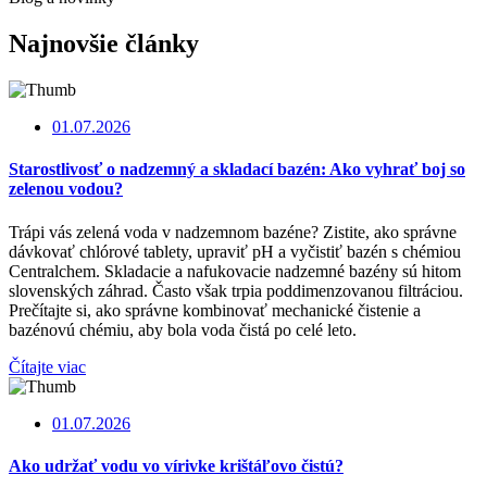
Najnovšie články
01.07.2026
Starostlivosť o nadzemný a skladací bazén: Ako vyhrať boj so
zelenou vodou?
Trápi vás zelená voda v nadzemnom bazéne? Zistite, ako správne
dávkovať chlórové tablety, upraviť pH a vyčistiť bazén s chémiou
Centralchem. Skladacie a nafukovacie nadzemné bazény sú hitom
slovenských záhrad. Často však trpia poddimenzovanou filtráciou.
Prečítajte si, ako správne kombinovať mechanické čistenie a
bazénovú chémiu, aby bola voda čistá po celé leto.
Čítajte viac
01.07.2026
Ako udržať vodu vo vírivke krištáľovo čistú?