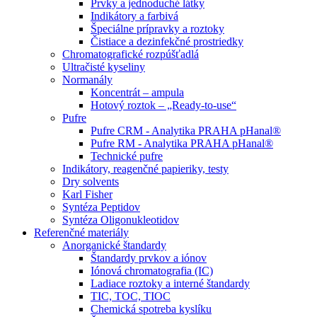
Prvky a jednoduché látky
Indikátory a farbivá
Špeciálne prípravky a roztoky
Čistiace a dezinfekčné prostriedky
Chromatografické rozpúšťadlá
Ultračisté kyseliny
Normanály
Koncentrát – ampula
Hotový roztok – „Ready-to-use“
Pufre
Pufre CRM - Analytika PRAHA pHanal®
Pufre RM - Analytika PRAHA pHanal®
Technické pufre
Indikátory, reagenčné papieriky, testy
Dry solvents
Karl Fisher
Syntéza Peptidov
Syntéza Oligonukleotidov
Referenčné materiály
Anorganické štandardy
Štandardy prvkov a iónov
Iónová chromatografia (IC)
Ladiace roztoky a interné štandardy
TIC, TOC, TIOC
Chemická spotreba kyslíku