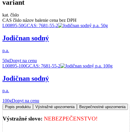
variant
kat. číslo
CAS číslo
názov
balenie
cena bez DPH
L00895-50G
CAS:
7681-55-2
Jodičnan sodný
p.a.
50g
Dopyt na cenu
L00895-100G
CAS:
7681-55-2
Jodičnan sodný
p.a.
100g
Dopyt na cenu
Popis produktu
Výstražné upozornenia
Bezpečnostné upozornenia
Výstražné slovo:
NEBEZPEČENSTVO!