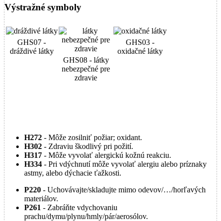
Výstražné symboly
GHS07 -
GHS03 -
dráždivé látky
oxidačné látky
GHS08 - látky
nebezpečné pre
zdravie
H272
- Môže zosilniť požiar; oxidant.
H302
- Zdraviu škodlivý pri požití.
H317
- Môže vyvolať alergickú kožnú reakciu.
H334
- Pri vdýchnutí môže vyvolať alergiu alebo príznaky
astmy, alebo dýchacie ťažkosti.
P220
- Uchovávajte/skladujte mimo odevov/…/horľavých
materiálov.
P261
- Zabráňte vdychovaniu
prachu/dymu/plynu/hmly/pár/aerosólov.