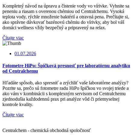
Kompletný návod na úpravu a čistenie vody vo vírivke. Vyhnite sa
peneniu a riasam s overenou chémiou od Centralchemu. Vysoká
teplota vody, rýchle množenie baktérií a otravná pena. Prečítajte si,
ako správne dávkovať bazénovú chémiu do vírivky, aby bol váš
domáci wellness vždy bezpečný a pripravený na relax.
Čítajte viac
01.07.2026
Fotometre HiPo: Špičková presnosť pre laboratórnu analytiku
od Centralchemu
Hľadáte spôsob, ako spresniť a zrýchliť vaše laboratórne analýzy?
Pozrite sa, prečo sú fotometre radu HiPo špičkou vo svojej triede a
ako vám v kombinácii s komplexným servisom od Centralchemu
zjednodušia každodennú prax pri analýze vôd či priemyselnej
kontrole kvality.
Čítajte viac
Centralchem - chemická obchodná spoločnosť