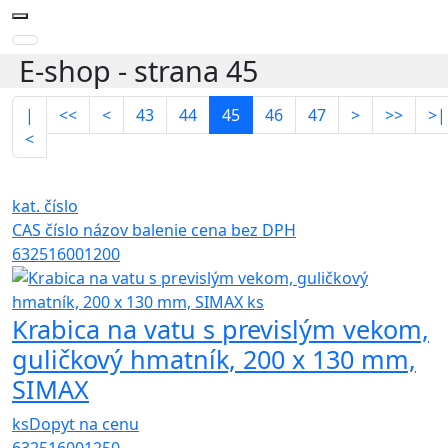
E-shop - strana 45
|
<<
<
43
44
45
46
47
>
>>
>|
<
kat. číslo
CAS číslo
názov
balenie
cena bez DPH
632516001200
Krabica na vatu s previslým vekom,
guličkový hmatník, 200 x 130 mm,
SIMAX
ks
Dopyt na cenu
632516001250