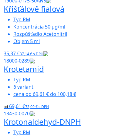
19000-0175-50AN5
Křišťálově fialová
Typ
RM
Koncentrácia
50 µg/ml
Rozpúšťadlo
Acetonitril
Objem
5 ml
35,37 €
37,14 € s DPH
18000-0289
Krotetamid
Typ
RM
6
variant
cena od
69,61 €
do
100,18 €
69,61 €
od
73,09 € s DPH
13430-0070
Krotonaldehyd-DNPH
Typ
RM