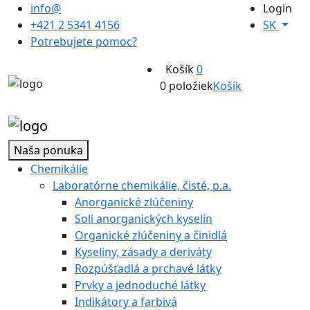
info@
Login
+421 2 5341 4156
SK
Potrebujete pomoc?
Košík
0
0 položiek
Košík
Naša ponuka
Chemikálie
Laboratórne chemikálie, čisté, p.a.
Anorganické zlúčeniny
Soli anorganických kyselín
Organické zlúčeniny a činidlá
Kyseliny, zásady a deriváty
Rozpúšťadlá a prchavé látky
Prvky a jednoduché látky
Indikátory a farbivá