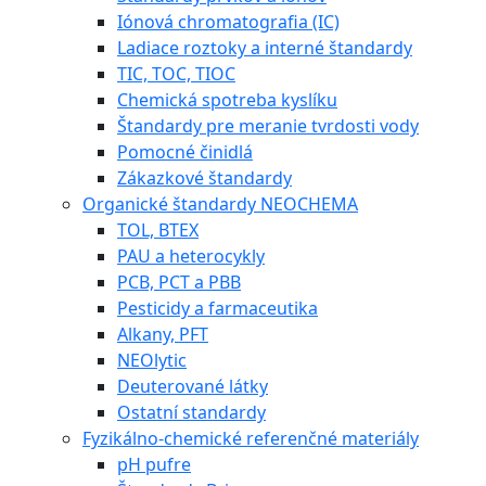
Iónová chromatografia (IC)
Ladiace roztoky a interné štandardy
TIC, TOC, TIOC
Chemická spotreba kyslíku
Štandardy pre meranie tvrdosti vody
Pomocné činidlá
Zákazkové štandardy
Organické štandardy NEOCHEMA
TOL, BTEX
PAU a heterocykly
PCB, PCT a PBB
Pesticidy a farmaceutika
Alkany, PFT
NEOlytic
Deuterované látky
Ostatní standardy
Fyzikálno-chemické referenčné materiály
pH pufre