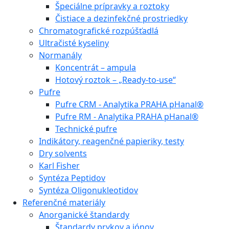
Špeciálne prípravky a roztoky
Čistiace a dezinfekčné prostriedky
Chromatografické rozpúšťadlá
Ultračisté kyseliny
Normanály
Koncentrát – ampula
Hotový roztok – „Ready-to-use“
Pufre
Pufre CRM - Analytika PRAHA pHanal®
Pufre RM - Analytika PRAHA pHanal®
Technické pufre
Indikátory, reagenčné papieriky, testy
Dry solvents
Karl Fisher
Syntéza Peptidov
Syntéza Oligonukleotidov
Referenčné materiály
Anorganické štandardy
Štandardy prvkov a iónov