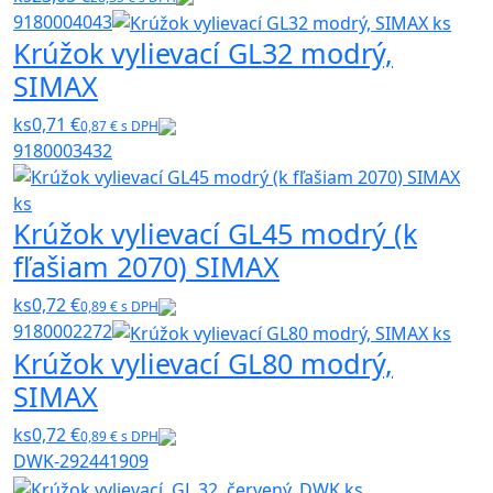
9180004043
Krúžok vylievací GL32 modrý,
SIMAX
ks
0,71 €
0,87 € s DPH
9180003432
Krúžok vylievací GL45 modrý (k
fľašiam 2070) SIMAX
ks
0,72 €
0,89 € s DPH
9180002272
Krúžok vylievací GL80 modrý,
SIMAX
ks
0,72 €
0,89 € s DPH
DWK-292441909