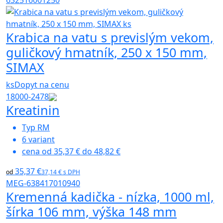
Krabica na vatu s previslým vekom,
guličkový hmatník, 250 x 150 mm,
SIMAX
ks
Dopyt na cenu
18000-2478
Kreatinin
Typ
RM
6
variant
cena od
35,37 €
do
48,82 €
35,37 €
od
37,14 € s DPH
MEG-638417010940
Kremenná kadička - nízka, 1000 ml,
šírka 106 mm, výška 148 mm