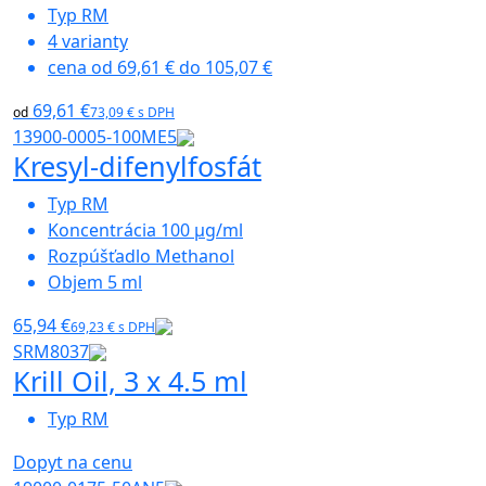
Typ
RM
4
varianty
cena od
69,61 €
do
105,07 €
69,61 €
od
73,09 € s DPH
13900-0005-100ME5
Kresyl-difenylfosfát
Typ
RM
Koncentrácia
100 µg/ml
Rozpúšťadlo
Methanol
Objem
5 ml
65,94 €
69,23 € s DPH
SRM8037
Krill Oil, 3 x 4.5 ml
Typ
RM
Dopyt na cenu