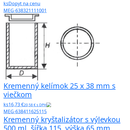
ks
Dopyt na cenu
MEG-638321111001
Kremenný kelímok 25 x 38 mm s
viečkom
ks
16,73 €
20,58 € s DPH
MEG-638411625115
Kremenný kryštalizátor s výlevkou
500 ml, šířka 115, výška 65 mm