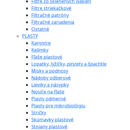
Filtre zo sklenených vlákien
Filtre striekačkové
Filtračné patróny
Filtračné zariadenia
Ostatné
PLASTY
Kanystre
Kelímky
Fľaše plastové
Lopatky, lyžičky, pinzety a špachtle
Misky a podnosy
Nádoby odberové
Lieviky a násypky
Nosiče na fľaše
Plasty odmerné
Plasty pre mikrobiológiu
Stričky
Skúmavky plastové
Stojany plastové