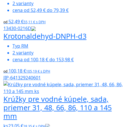
2
varianty
cena od
52,49 €
do
79,39 €
52,49 €
od
55,11 € s DPH
13430-0216D
Krotonaldehyd-DNPH-d3
Typ
RM
2
varianty
cena od
100,18 €
do
153,98 €
100,18 €
od
105,19 € s DPH
JIP-641329240601
Krúžky pre vodné kúpele, sada,
priemer 31, 48, 66, 86, 110 a 145
mm
ks
23,05 €
28,35 € s DPH