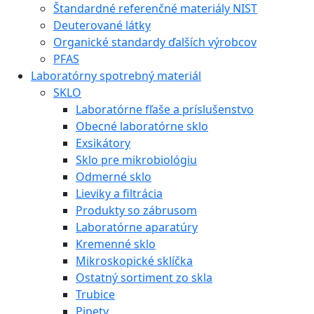
Štandardné referenčné materiály NIST
Deuterované látky
Organické standardy ďalších výrobcov
PFAS
Laboratórny spotrebný materiál
SKLO
Laboratórne fľaše a príslušenstvo
Obecné laboratórne sklo
Exsikátory
Sklo pre mikrobiológiu
Odmerné sklo
Lieviky a filtrácia
Produkty so zábrusom
Laboratórne aparatúry
Kremenné sklo
Mikroskopické sklíčka
Ostatný sortiment zo skla
Trubice
Pipety