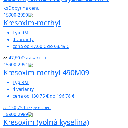
ks
Dopyt na cenu
15900-2990
Kresoxim-methyl
Typ
RM
4
varianty
cena od
47,60 €
do
63,49 €
47,60 €
od
49,98 € s DPH
15900-2991
Kresoxim-methyl 490M09
Typ
RM
4
varianty
cena od
130,75 €
do
196,78 €
130,75 €
od
137,28 € s DPH
15900-2989
Kresoxim (volná kyselina)