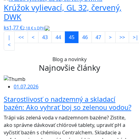
Krúžok vylievací, GL 32, červený,
DWK
ks
1,77 €
2,18 € s DPH
|
<<
<
43
44
45
46
47
>
>>
>|
<
Blog a novinky
Najnovšie články
01.07.2026
Starostlivosť o nadzemný a skladací
bazén: Ako vyhrať boj so zelenou vodou?
Trápi vás zelená voda v nadzemnom bazéne? Zistite,
ako správne dávkovať chlórové tablety, upraviť pH a
vyčistiť bazén s chémiou Centralchem. Skladacie a