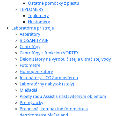
Ostatné pomôcky z plastu
TEPLOMERY
Teplomery
Hustomery
Laboratórne prístroje
Aspirátory
BIOSAFETY AIR
Centrifúgy
Centrifúgy s funkciou VORTEX
Deionizátory na výrobu čistej a ultračistej vody
Fotometre
Homogenizátory
Inkubátory s CO2 atmosférou
Laboratórny nábytok (stoly)
Miešadlá
Pipety radu Assist s nastaviteľným objemom
Premývačky
Prenosné, kompaktné fotometre a
denzitometre McFarland