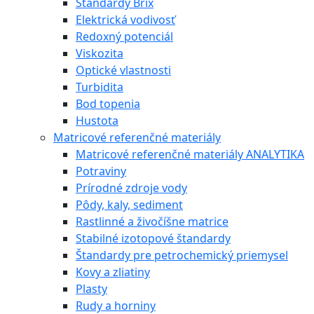
Štandardy Brix
Elektrická vodivosť
Redoxný potenciál
Viskozita
Optické vlastnosti
Turbidita
Bod topenia
Hustota
Matricové referenčné materiály
Matricové referenčné materiály ANALYTIKA
Potraviny
Prírodné zdroje vody
Pôdy, kaly, sediment
Rastlinné a živočíšne matrice
Stabilné izotopové štandardy
Štandardy pre petrochemický priemysel
Kovy a zliatiny
Plasty
Rudy a horniny