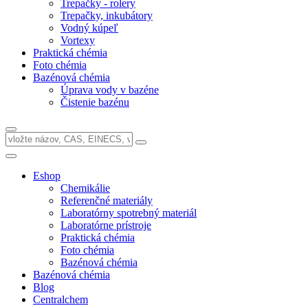
Trepačky - rolery
Trepačky, inkubátory
Vodný kúpeľ
Vortexy
Praktická chémia
Foto chémia
Bazénová chémia
Úprava vody v bazéne
Čistenie bazénu
Eshop
Chemikálie
Referenčné materiály
Laboratórny spotrebný materiál
Laboratórne prístroje
Praktická chémia
Foto chémia
Bazénová chémia
Bazénová chémia
Blog
Centralchem