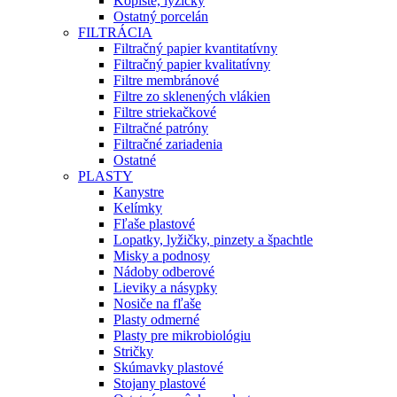
Kopiste, lyžičky
Ostatný porcelán
FILTRÁCIA
Filtračný papier kvantitatívny
Filtračný papier kvalitatívny
Filtre membránové
Filtre zo sklenených vlákien
Filtre striekačkové
Filtračné patróny
Filtračné zariadenia
Ostatné
PLASTY
Kanystre
Kelímky
Fľaše plastové
Lopatky, lyžičky, pinzety a špachtle
Misky a podnosy
Nádoby odberové
Lieviky a násypky
Nosiče na fľaše
Plasty odmerné
Plasty pre mikrobiológiu
Stričky
Skúmavky plastové
Stojany plastové