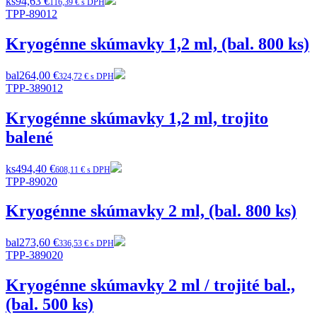
ks
94,63 €
116,39 € s DPH
TPP-89012
Kryogénne skúmavky 1,2 ml, (bal. 800 ks)
bal
264,00 €
324,72 € s DPH
TPP-389012
Kryogénne skúmavky 1,2 ml, trojito
balené
ks
494,40 €
608,11 € s DPH
TPP-89020
Kryogénne skúmavky 2 ml, (bal. 800 ks)
bal
273,60 €
336,53 € s DPH
TPP-389020
Kryogénne skúmavky 2 ml / trojité bal.,
(bal. 500 ks)