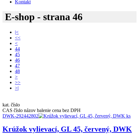
Kontakt
E-shop - strana 46
|<
<<
<
44
45
46
47
48
>
>>
>|
kat. číslo
CAS číslo
názov
balenie
cena bez DPH
DWK-292442802
Krúžok vylievací, GL 45, červený, DWK