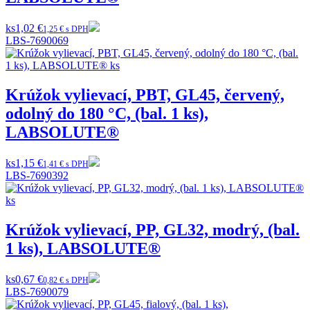
ks
1,02 €
1,25 € s DPH
LBS-7690069
Krúžok vylievací, PBT, GL45, červený,
odolný do 180 °C, (bal. 1 ks),
LABSOLUTE®
ks
1,15 €
1,41 € s DPH
LBS-7690392
Krúžok vylievací, PP, GL32, modrý, (bal.
1 ks), LABSOLUTE®
ks
0,67 €
0,82 € s DPH
LBS-7690079