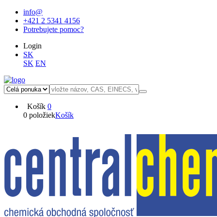
info@
+421 2 5341 4156
Potrebujete pomoc?
Login
SK
SK
EN
Košík
0
0 položiek
Košík