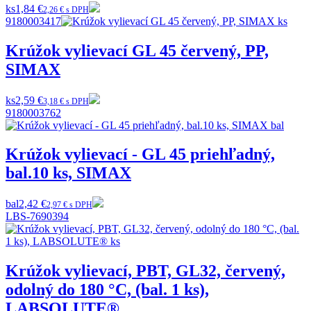
ks
1,84 €
2,26 € s DPH
9180003417
Krúžok vylievací GL 45 červený, PP,
SIMAX
ks
2,59 €
3,18 € s DPH
9180003762
Krúžok vylievací - GL 45 priehľadný,
bal.10 ks, SIMAX
bal
2,42 €
2,97 € s DPH
LBS-7690394
Krúžok vylievací, PBT, GL32, červený,
odolný do 180 °C, (bal. 1 ks),
LABSOLUTE®