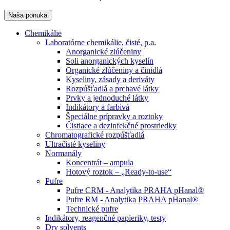
Naša ponuka
Chemikálie
Laboratórne chemikálie, čisté, p.a.
Anorganické zlúčeniny
Soli anorganických kyselín
Organické zlúčeniny a činidlá
Kyseliny, zásady a deriváty
Rozpúšťadlá a prchavé látky
Prvky a jednoduché látky
Indikátory a farbivá
Špeciálne prípravky a roztoky
Čistiace a dezinfekčné prostriedky
Chromatografické rozpúšťadlá
Ultračisté kyseliny
Normanály
Koncentrát – ampula
Hotový roztok – „Ready-to-use“
Pufre
Pufre CRM - Analytika PRAHA pHanal®
Pufre RM - Analytika PRAHA pHanal®
Technické pufre
Indikátory, reagenčné papieriky, testy
Dry solvents