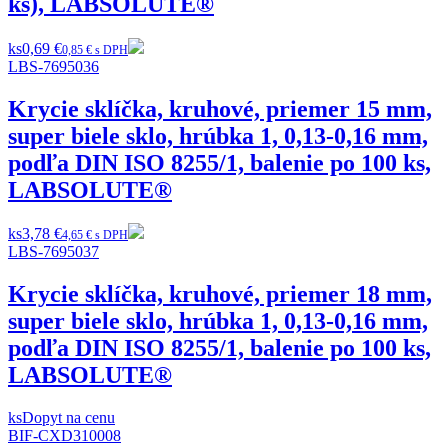
ks), LABSOLUTE®
ks
0,69 €
0,85 € s DPH
LBS-7695036
Krycie sklíčka, kruhové, priemer 15 mm,
super biele sklo, hrúbka 1, 0,13-0,16 mm,
podľa DIN ISO 8255/1, balenie po 100 ks,
LABSOLUTE®
ks
3,78 €
4,65 € s DPH
LBS-7695037
Krycie sklíčka, kruhové, priemer 18 mm,
super biele sklo, hrúbka 1, 0,13-0,16 mm,
podľa DIN ISO 8255/1, balenie po 100 ks,
LABSOLUTE®
ks
Dopyt na cenu
BIF-CXD310008