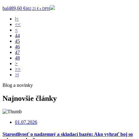
bal
489,60 €
602,21 € s DPH
|<
<<
<
44
45
46
47
48
>
>>
>|
Blog a novinky
Najnovšie články
01.07.2026
Starostlivosť o nadzemný a skladací bazén: Ako vyhrať boj so