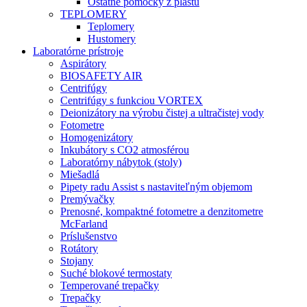
Ostatné pomôcky z plastu
TEPLOMERY
Teplomery
Hustomery
Laboratórne prístroje
Aspirátory
BIOSAFETY AIR
Centrifúgy
Centrifúgy s funkciou VORTEX
Deionizátory na výrobu čistej a ultračistej vody
Fotometre
Homogenizátory
Inkubátory s CO2 atmosférou
Laboratórny nábytok (stoly)
Miešadlá
Pipety radu Assist s nastaviteľným objemom
Premývačky
Prenosné, kompaktné fotometre a denzitometre
McFarland
Príslušenstvo
Rotátory
Stojany
Suché blokové termostaty
Temperované trepačky
Trepačky