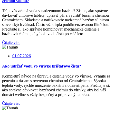
zelenou vodou?
Trápi vás zelená voda v nadzemnom bazéne? Zistite, ako správne
dávkovať chlórové tablety, upraviť pH a vyčistiť bazén s chémiou
Centralchem. Skladacie a nafukovacie nadzemné bazény sú hitom
slovenských záhrad. Často však trpia poddimenzovanou filtráciou.
Prečítajte si, ako správne kombinovať mechanické čistenie a
bazénovú chémiu, aby bola voda čistá po celé leto.
Čítajte viac
01.07.2026
Ako udržať vodu vo vírivke krištáľovo čistú?
Kompletný návod na úpravu a čistenie vody vo vírivke. Vyhnite sa
peneniu a riasam s overenou chémiou od Centralchemu. Vysoká
teplota vody, rýchle množenie baktérií a otravná pena. Prečítajte si,
ako správne dávkovať bazénovú chémiu do vírivky, aby bol váš
domáci wellness vždy bezpečný a pripravený na relax.
Čítajte viac