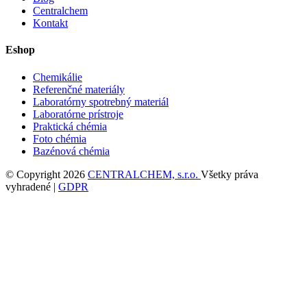
Centralchem
Kontakt
Eshop
Chemikálie
Referenčné materiály
Laboratórny spotrebný materiál
Laboratórne prístroje
Praktická chémia
Foto chémia
Bazénová chémia
© Copyright 2026
CENTRALCHEM, s.r.o.
Všetky práva
vyhradené |
GDPR