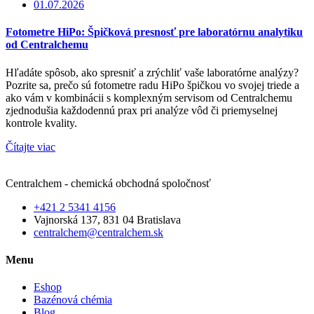
01.07.2026
Fotometre HiPo: Špičková presnosť pre laboratórnu analytiku
od Centralchemu
Hľadáte spôsob, ako spresniť a zrýchliť vaše laboratórne analýzy?
Pozrite sa, prečo sú fotometre radu HiPo špičkou vo svojej triede a
ako vám v kombinácii s komplexným servisom od Centralchemu
zjednodušia každodennú prax pri analýze vôd či priemyselnej
kontrole kvality.
Čítajte viac
Centralchem - chemická obchodná spoločnosť
+421 2 5341 4156
Vajnorská 137, 831 04 Bratislava
centralchem@centralchem.sk
Menu
Eshop
Bazénová chémia
Blog