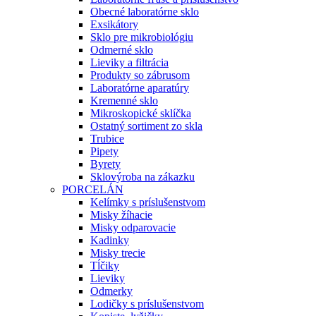
Obecné laboratórne sklo
Exsikátory
Sklo pre mikrobiológiu
Odmerné sklo
Lieviky a filtrácia
Produkty so zábrusom
Laboratórne aparatúry
Kremenné sklo
Mikroskopické sklíčka
Ostatný sortiment zo skla
Trubice
Pipety
Byrety
Sklovýroba na zákazku
PORCELÁN
Kelímky s príslušenstvom
Misky žíhacie
Misky odparovacie
Kadinky
Misky trecie
Tĺčiky
Lieviky
Odmerky
Lodičky s príslušenstvom