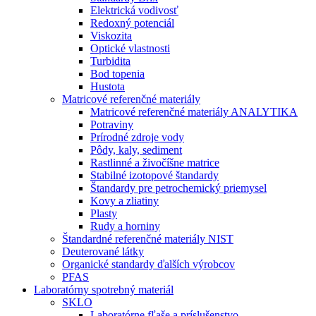
Elektrická vodivosť
Redoxný potenciál
Viskozita
Optické vlastnosti
Turbidita
Bod topenia
Hustota
Matricové referenčné materiály
Matricové referenčné materiály ANALYTIKA
Potraviny
Prírodné zdroje vody
Pôdy, kaly, sediment
Rastlinné a živočíšne matrice
Stabilné izotopové štandardy
Štandardy pre petrochemický priemysel
Kovy a zliatiny
Plasty
Rudy a horniny
Štandardné referenčné materiály NIST
Deuterované látky
Organické standardy ďalších výrobcov
PFAS
Laboratórny spotrebný materiál
SKLO
Laboratórne fľaše a príslušenstvo