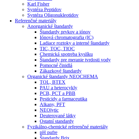
Karl Fisher
Syntéza Peptidov
Syntéza Oligonukleotidov
Referenčné materiály
Anorganické štandardy
Štandardy prvkov a iónov
Iónová chromatografia (IC)
Ladiace roztoky a interné štandardy
TIC, TOC, TIOC
Chemická spotreba kyslíku
Štandardy pre meranie tvrdosti vody
Pomocné činidlá
Zákazkové štandardy
Organické štandardy NEOCHEMA
TOL, BTEX
PAU a heterocykly
PCB, PCT a PBB
Pesticidy a farmaceutika
Alkany, PFT
NEOlytic
Deuterované látky
Ostatní standardy
Fyzikálno-chemické referenčné materiály
pH pufre
Štandardy Brix