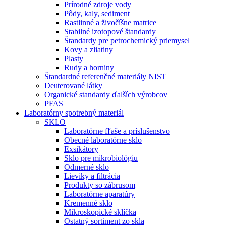
Prírodné zdroje vody
Pôdy, kaly, sediment
Rastlinné a živočíšne matrice
Stabilné izotopové štandardy
Štandardy pre petrochemický priemysel
Kovy a zliatiny
Plasty
Rudy a horniny
Štandardné referenčné materiály NIST
Deuterované látky
Organické standardy ďalších výrobcov
PFAS
Laboratórny spotrebný materiál
SKLO
Laboratórne fľaše a príslušenstvo
Obecné laboratórne sklo
Exsikátory
Sklo pre mikrobiológiu
Odmerné sklo
Lieviky a filtrácia
Produkty so zábrusom
Laboratórne aparatúry
Kremenné sklo
Mikroskopické sklíčka
Ostatný sortiment zo skla