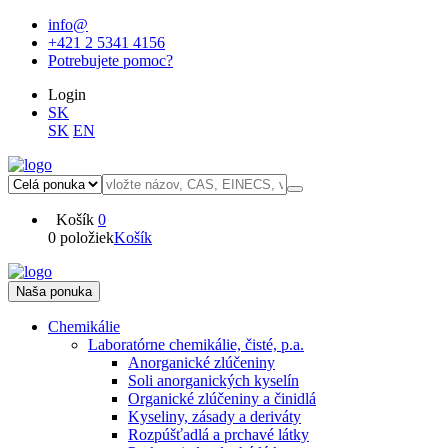
info@
+421 2 5341 4156
Potrebujete pomoc?
Login
SK
SK
EN
Košík
0
0 položiek
Košík
Naša ponuka
Chemikálie
Laboratórne chemikálie, čisté, p.a.
Anorganické zlúčeniny
Soli anorganických kyselín
Organické zlúčeniny a činidlá
Kyseliny, zásady a deriváty
Rozpúšťadlá a prchavé látky