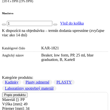
2,05 € s DPH (23% DPH)
Množstvo
Vlož do košíka
K dispozícii na objednávku – termín dodania upresníme (zvyčajne
viac ako 14 dní)
KAR-1821
Katalógové číslo
Beaker, low form, PP, 25 ml, blue
Anglický názov
graduation, B, Kartell
Kategórie produktu:
Kadinky
Plasty odmerné
PLASTY
Laboratórny spotrebný materiál
Popis produktu
Materiál []: PP
Výška [mm]: 49
Priemer [mm]: 34