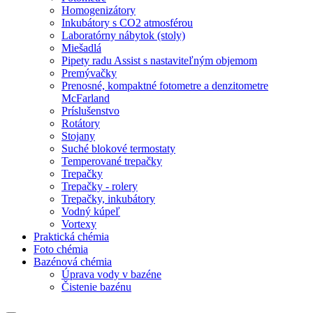
Homogenizátory
Inkubátory s CO2 atmosférou
Laboratórny nábytok (stoly)
Miešadlá
Pipety radu Assist s nastaviteľným objemom
Premývačky
Prenosné, kompaktné fotometre a denzitometre
McFarland
Príslušenstvo
Rotátory
Stojany
Suché blokové termostaty
Temperované trepačky
Trepačky
Trepačky - rolery
Trepačky, inkubátory
Vodný kúpeľ
Vortexy
Praktická chémia
Foto chémia
Bazénová chémia
Úprava vody v bazéne
Čistenie bazénu