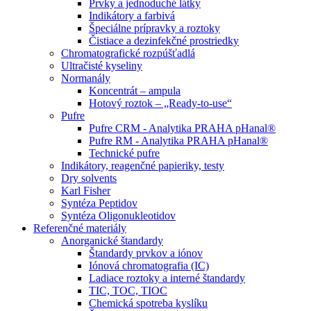
Prvky a jednoduché látky
Indikátory a farbivá
Špeciálne prípravky a roztoky
Čistiace a dezinfekčné prostriedky
Chromatografické rozpúšťadlá
Ultračisté kyseliny
Normanály
Koncentrát – ampula
Hotový roztok – „Ready-to-use“
Pufre
Pufre CRM - Analytika PRAHA pHanal®
Pufre RM - Analytika PRAHA pHanal®
Technické pufre
Indikátory, reagenčné papieriky, testy
Dry solvents
Karl Fisher
Syntéza Peptidov
Syntéza Oligonukleotidov
Referenčné materiály
Anorganické štandardy
Štandardy prvkov a iónov
Iónová chromatografia (IC)
Ladiace roztoky a interné štandardy
TIC, TOC, TIOC
Chemická spotreba kyslíku