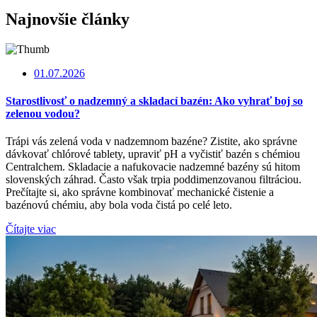
Najnovšie články
01.07.2026
Starostlivosť o nadzemný a skladací bazén: Ako vyhrať boj so
zelenou vodou?
Trápi vás zelená voda v nadzemnom bazéne? Zistite, ako správne
dávkovať chlórové tablety, upraviť pH a vyčistiť bazén s chémiou
Centralchem. Skladacie a nafukovacie nadzemné bazény sú hitom
slovenských záhrad. Často však trpia poddimenzovanou filtráciou.
Prečítajte si, ako správne kombinovať mechanické čistenie a
bazénovú chémiu, aby bola voda čistá po celé leto.
Čítajte viac