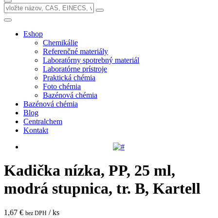
Eshop
Chemikálie
Referenčné materiály
Laboratórny spotrebný materiál
Laboratórne prístroje
Praktická chémia
Foto chémia
Bazénová chémia
Bazénová chémia
Blog
Centralchem
Kontakt
Kadička nízka, PP, 25 ml,
modrá stupnica, tr. B, Kartell
1,67 €
/ ks
bez DPH