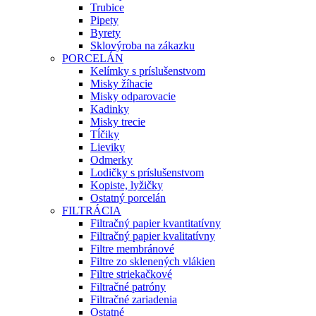
Trubice
Pipety
Byrety
Sklovýroba na zákazku
PORCELÁN
Kelímky s príslušenstvom
Misky žíhacie
Misky odparovacie
Kadinky
Misky trecie
Tĺčiky
Lieviky
Odmerky
Lodičky s príslušenstvom
Kopiste, lyžičky
Ostatný porcelán
FILTRÁCIA
Filtračný papier kvantitatívny
Filtračný papier kvalitatívny
Filtre membránové
Filtre zo sklenených vlákien
Filtre striekačkové
Filtračné patróny
Filtračné zariadenia
Ostatné