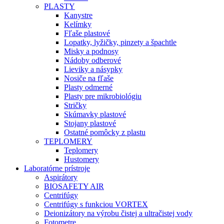
PLASTY
Kanystre
Kelímky
Fľaše plastové
Lopatky, lyžičky, pinzety a špachtle
Misky a podnosy
Nádoby odberové
Lieviky a násypky
Nosiče na fľaše
Plasty odmerné
Plasty pre mikrobiológiu
Stričky
Skúmavky plastové
Stojany plastové
Ostatné pomôcky z plastu
TEPLOMERY
Teplomery
Hustomery
Laboratórne prístroje
Aspirátory
BIOSAFETY AIR
Centrifúgy
Centrifúgy s funkciou VORTEX
Deionizátory na výrobu čistej a ultračistej vody
Fotometre