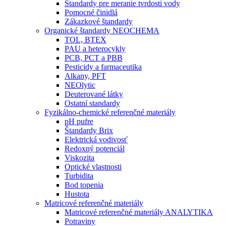
Štandardy pre meranie tvrdosti vody
Pomocné činidlá
Zákazkové štandardy
Organické štandardy NEOCHEMA
TOL, BTEX
PAU a heterocykly
PCB, PCT a PBB
Pesticidy a farmaceutika
Alkany, PFT
NEOlytic
Deuterované látky
Ostatní standardy
Fyzikálno-chemické referenčné materiály
pH pufre
Štandardy Brix
Elektrická vodivosť
Redoxný potenciál
Viskozita
Optické vlastnosti
Turbidita
Bod topenia
Hustota
Matricové referenčné materiály
Matricové referenčné materiály ANALYTIKA
Potraviny