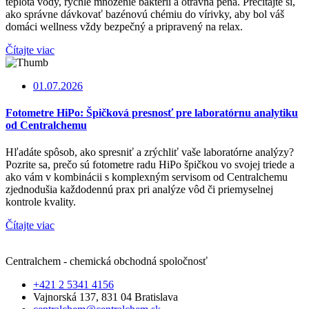
teplota vody, rýchle množenie baktérií a otravná pena. Prečítajte si,
ako správne dávkovať bazénovú chémiu do vírivky, aby bol váš
domáci wellness vždy bezpečný a pripravený na relax.
Čítajte viac
01.07.2026
Fotometre HiPo: Špičková presnosť pre laboratórnu analytiku
od Centralchemu
Hľadáte spôsob, ako spresniť a zrýchliť vaše laboratórne analýzy?
Pozrite sa, prečo sú fotometre radu HiPo špičkou vo svojej triede a
ako vám v kombinácii s komplexným servisom od Centralchemu
zjednodušia každodennú prax pri analýze vôd či priemyselnej
kontrole kvality.
Čítajte viac
Centralchem - chemická obchodná spoločnosť
+421 2 5341 4156
Vajnorská 137, 831 04 Bratislava