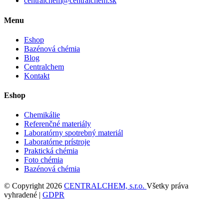
centralchem@centralchem.sk
Menu
Eshop
Bazénová chémia
Blog
Centralchem
Kontakt
Eshop
Chemikálie
Referenčné materiály
Laboratórny spotrebný materiál
Laboratórne prístroje
Praktická chémia
Foto chémia
Bazénová chémia
© Copyright 2026
CENTRALCHEM, s.r.o.
Všetky práva
vyhradené |
GDPR