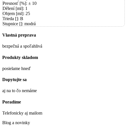
Presnosť [%]: ± 10
Dělení [ml]: 1
Objem [ml]: 25
Trieda []: B
Stupnice []: modrá
Vlastná preprava
bezpečná a spoľahlivá
Produkty skladom
posielame hneď
Dopytujte sa
aj na to čo nemáme
Poradíme
Telefonicky aj mailom
Blog a novinky