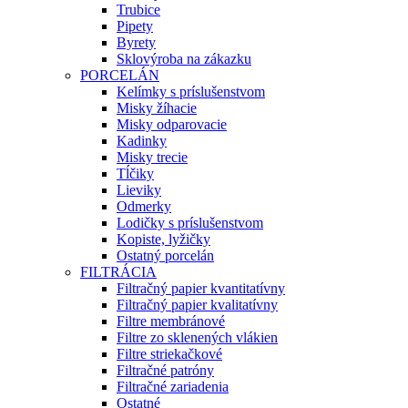
Trubice
Pipety
Byrety
Sklovýroba na zákazku
PORCELÁN
Kelímky s príslušenstvom
Misky žíhacie
Misky odparovacie
Kadinky
Misky trecie
Tĺčiky
Lieviky
Odmerky
Lodičky s príslušenstvom
Kopiste, lyžičky
Ostatný porcelán
FILTRÁCIA
Filtračný papier kvantitatívny
Filtračný papier kvalitatívny
Filtre membránové
Filtre zo sklenených vlákien
Filtre striekačkové
Filtračné patróny
Filtračné zariadenia
Ostatné