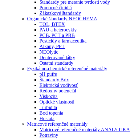
Štandardy pre meranie tvrdosti vody
Pomocné činidlá
Zákazkové štandardy
Organické štandardy NEOCHEMA
TOL, BTEX
PAU a heterocykly
PCB, PCT a PBB
Pesticidy a farmaceutika
Alkany, PFT
NEOlytic
Deuterované látky
Ostatní standardy
Fyzikálno-chemické referenčné materiály
pH pufre
Štandardy Brix
Elektrická vodivosť
Redoxný potenciál
Viskozita
Optické vlastnosti
Turbidita
Bod topenia
Hustota
Matricové referenčné materiály
Matricové referenčné materiály ANALYTIKA
Potraviny