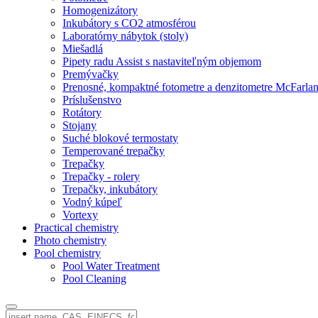
Homogenizátory
Inkubátory s CO2 atmosférou
Laboratórny nábytok (stoly)
Miešadlá
Pipety radu Assist s nastaviteľným objemom
Premývačky
Prenosné, kompaktné fotometre a denzitometre McFarla
Príslušenstvo
Rotátory
Stojany
Suché blokové termostaty
Temperované trepačky
Trepačky
Trepačky - rolery
Trepačky, inkubátory
Vodný kúpeľ
Vortexy
Practical chemistry
Photo chemistry
Pool chemistry
Pool Water Treatment
Pool Cleaning