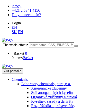
info@
+421 2 5341 4156
Do you need help?
Login
EN
SK
EN
Basket
0
0 items
Basket
Our portfolio
Chemicals
Laboratory chemicals, pure, p.a.
Anorganické zlúčeniny
Soli anorganických kyselín
Organické zlúčeniny a činidlá
Kyseliny, zásady a deriváty
Rozpúšťadlá a prchavé látky