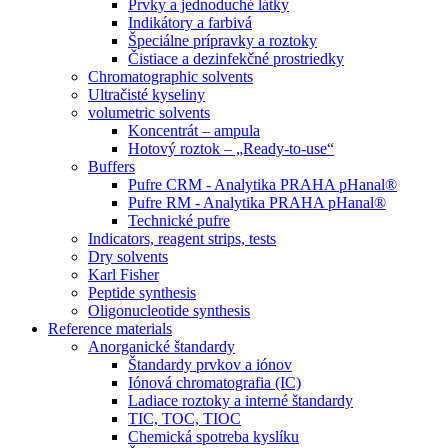
Prvky a jednoduché látky
Indikátory a farbivá
Špeciálne prípravky a roztoky
Čistiace a dezinfekčné prostriedky
Chromatographic solvents
Ultračisté kyseliny
volumetric solvents
Koncentrát – ampula
Hotový roztok – „Ready-to-use“
Buffers
Pufre CRM - Analytika PRAHA pHanal®
Pufre RM - Analytika PRAHA pHanal®
Technické pufre
Indicators, reagent strips, tests
Dry solvents
Karl Fisher
Peptide synthesis
Oligonucleotide synthesis
Reference materials
Anorganické štandardy
Štandardy prvkov a iónov
Iónová chromatografia (IC)
Ladiace roztoky a interné štandardy
TIC, TOC, TIOC
Chemická spotreba kyslíku