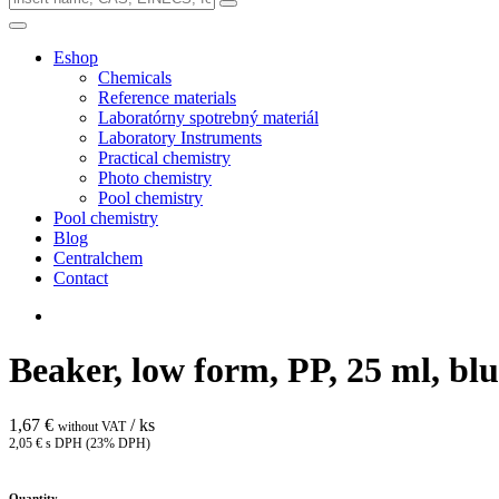
Eshop
Chemicals
Reference materials
Laboratórny spotrebný materiál
Laboratory Instruments
Practical chemistry
Photo chemistry
Pool chemistry
Pool chemistry
Blog
Centralchem
Contact
Beaker, low form, PP, 25 ml, blu
1,67 €
/ ks
without VAT
2,05 € s DPH (23% DPH)
Quantity