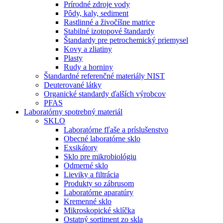
Prírodné zdroje vody
Pôdy, kaly, sediment
Rastlinné a živočíšne matrice
Stabilné izotopové štandardy
Štandardy pre petrochemický priemysel
Kovy a zliatiny
Plasty
Rudy a horniny
Štandardné referenčné materiály NIST
Deuterované látky
Organické standardy ďalších výrobcov
PFAS
Laboratórny spotrebný materiál
SKLO
Laboratórne fľaše a príslušenstvo
Obecné laboratórne sklo
Exsikátory
Sklo pre mikrobiológiu
Odmerné sklo
Lieviky a filtrácia
Produkty so zábrusom
Laboratórne aparatúry
Kremenné sklo
Mikroskopické sklíčka
Ostatný sortiment zo skla