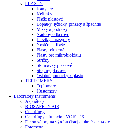
PLASTY
Kanystre
Kelímky
Fľaše plastové
Lopatky, lyžičky, pinzety a špachtle
Misky a podnosy
Nádoby odberové
Lieviky a násypky
Nosiče na fľaše
Plasty odmerné
Plasty pre mikrobiológiu
Stričky
Skúmavky plastové
Stojany plastové
Ostatné pomôcky z plastu
TEPLOMERY
Teplomery
Hustomery
Laboratory Instruments
Aspirátory
BIOSAFETY AIR
Centrifúgy
Centrifúgy s funkciou VORTEX
Deionizátory na výrobu čistej a ultračistej vody
Fotometre