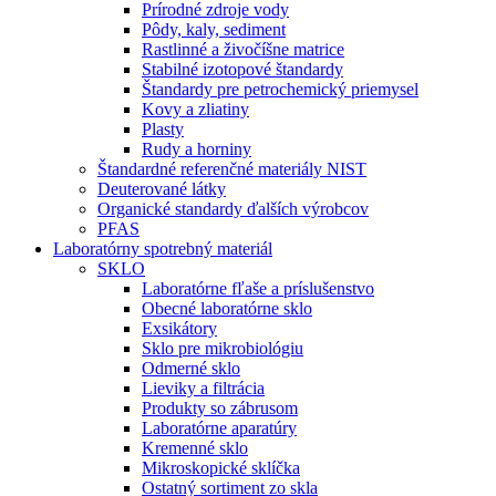
Prírodné zdroje vody
Pôdy, kaly, sediment
Rastlinné a živočíšne matrice
Stabilné izotopové štandardy
Štandardy pre petrochemický priemysel
Kovy a zliatiny
Plasty
Rudy a horniny
Štandardné referenčné materiály NIST
Deuterované látky
Organické standardy ďalších výrobcov
PFAS
Laboratórny spotrebný materiál
SKLO
Laboratórne fľaše a príslušenstvo
Obecné laboratórne sklo
Exsikátory
Sklo pre mikrobiológiu
Odmerné sklo
Lieviky a filtrácia
Produkty so zábrusom
Laboratórne aparatúry
Kremenné sklo
Mikroskopické sklíčka
Ostatný sortiment zo skla