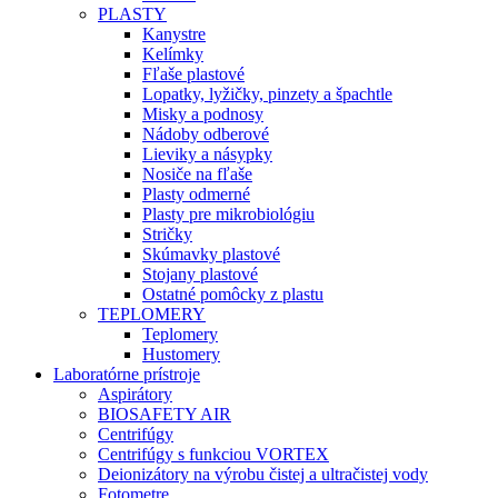
PLASTY
Kanystre
Kelímky
Fľaše plastové
Lopatky, lyžičky, pinzety a špachtle
Misky a podnosy
Nádoby odberové
Lieviky a násypky
Nosiče na fľaše
Plasty odmerné
Plasty pre mikrobiológiu
Stričky
Skúmavky plastové
Stojany plastové
Ostatné pomôcky z plastu
TEPLOMERY
Teplomery
Hustomery
Laboratórne prístroje
Aspirátory
BIOSAFETY AIR
Centrifúgy
Centrifúgy s funkciou VORTEX
Deionizátory na výrobu čistej a ultračistej vody
Fotometre