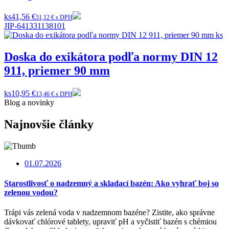
ks
41,56 €
51,12 € s DPH
JIP-641331138101
Doska do exikátora podľa normy DIN 12
911, priemer 90 mm
ks
10,95 €
13,46 € s DPH
Blog a novinky
Najnovšie články
01.07.2026
Starostlivosť o nadzemný a skladací bazén: Ako vyhrať boj so
zelenou vodou?
Trápi vás zelená voda v nadzemnom bazéne? Zistite, ako správne
dávkovať chlórové tablety, upraviť pH a vyčistiť bazén s chémiou