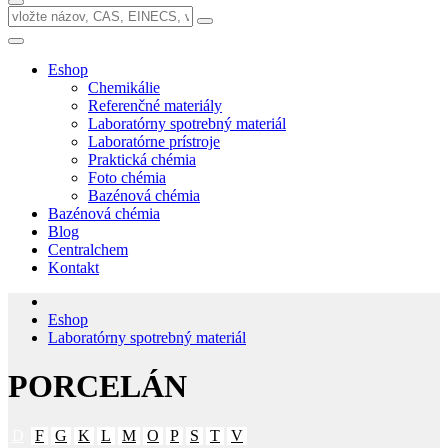
Eshop
Chemikálie
Referenčné materiály
Laboratórny spotrebný materiál
Laboratórne prístroje
Praktická chémia
Foto chémia
Bazénová chémia
Bazénová chémia
Blog
Centralchem
Kontakt
Eshop
Laboratórny spotrebný materiál
PORCELÁN
D
F
G
K
L
M
O
P
S
T
V