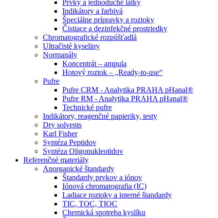
Prvky a jednoduché látky
Indikátory a farbivá
Špeciálne prípravky a roztoky
Čistiace a dezinfekčné prostriedky
Chromatografické rozpúšťadlá
Ultračisté kyseliny
Normanály
Koncentrát – ampula
Hotový roztok – „Ready-to-use“
Pufre
Pufre CRM - Analytika PRAHA pHanal®
Pufre RM - Analytika PRAHA pHanal®
Technické pufre
Indikátory, reagenčné papieriky, testy
Dry solvents
Karl Fisher
Syntéza Peptidov
Syntéza Oligonukleotidov
Referenčné materiály
Anorganické štandardy
Štandardy prvkov a iónov
Iónová chromatografia (IC)
Ladiace roztoky a interné štandardy
TIC, TOC, TIOC
Chemická spotreba kyslíku