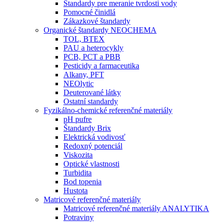
Štandardy pre meranie tvrdosti vody
Pomocné činidlá
Zákazkové štandardy
Organické štandardy NEOCHEMA
TOL, BTEX
PAU a heterocykly
PCB, PCT a PBB
Pesticidy a farmaceutika
Alkany, PFT
NEOlytic
Deuterované látky
Ostatní standardy
Fyzikálno-chemické referenčné materiály
pH pufre
Štandardy Brix
Elektrická vodivosť
Redoxný potenciál
Viskozita
Optické vlastnosti
Turbidita
Bod topenia
Hustota
Matricové referenčné materiály
Matricové referenčné materiály ANALYTIKA
Potraviny