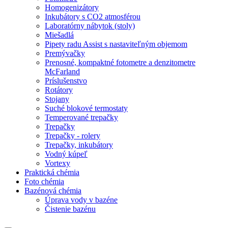
Homogenizátory
Inkubátory s CO2 atmosférou
Laboratórny nábytok (stoly)
Miešadlá
Pipety radu Assist s nastaviteľným objemom
Premývačky
Prenosné, kompaktné fotometre a denzitometre
McFarland
Príslušenstvo
Rotátory
Stojany
Suché blokové termostaty
Temperované trepačky
Trepačky
Trepačky - rolery
Trepačky, inkubátory
Vodný kúpeľ
Vortexy
Praktická chémia
Foto chémia
Bazénová chémia
Úprava vody v bazéne
Čistenie bazénu