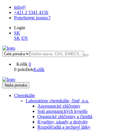
info@
+421 2 5341 4156
Potrebujete pomoc?
Login
SK
SK
EN
Košík
0
0 položiek
Košík
Naša ponuka
Chemikálie
Laboratórne chemikálie, čisté, p.a.
Anorganické zlúčeniny
Soli anorganických kyselín
Organické zlúčeniny a činidlá
Kyseliny, zásady a deriváty
Rozpúšťadlá a prchavé látky