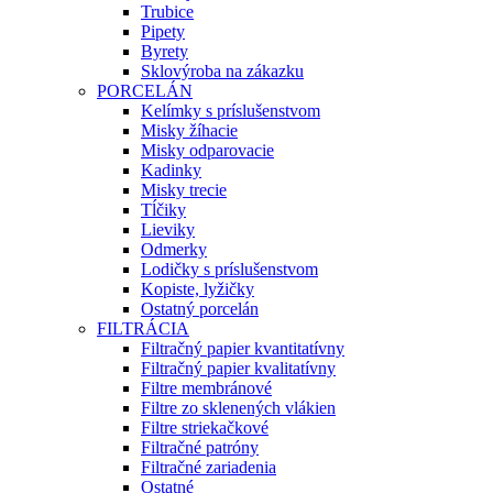
Trubice
Pipety
Byrety
Sklovýroba na zákazku
PORCELÁN
Kelímky s príslušenstvom
Misky žíhacie
Misky odparovacie
Kadinky
Misky trecie
Tĺčiky
Lieviky
Odmerky
Lodičky s príslušenstvom
Kopiste, lyžičky
Ostatný porcelán
FILTRÁCIA
Filtračný papier kvantitatívny
Filtračný papier kvalitatívny
Filtre membránové
Filtre zo sklenených vlákien
Filtre striekačkové
Filtračné patróny
Filtračné zariadenia
Ostatné