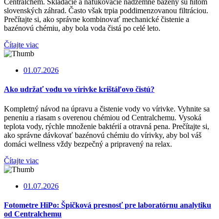
Centralchem. Skladacie a nafukovacie nadzemné bazény sú hitom
slovenských záhrad. Často však trpia poddimenzovanou filtráciou.
Prečítajte si, ako správne kombinovať mechanické čistenie a
bazénovú chémiu, aby bola voda čistá po celé leto.
Čítajte viac
01.07.2026
Ako udržať vodu vo vírivke krištáľovo čistú?
Kompletný návod na úpravu a čistenie vody vo vírivke. Vyhnite sa
peneniu a riasam s overenou chémiou od Centralchemu. Vysoká
teplota vody, rýchle množenie baktérií a otravná pena. Prečítajte si,
ako správne dávkovať bazénovú chémiu do vírivky, aby bol váš
domáci wellness vždy bezpečný a pripravený na relax.
Čítajte viac
01.07.2026
Fotometre HiPo: Špičková presnosť pre laboratórnu analytiku
od Centralchemu