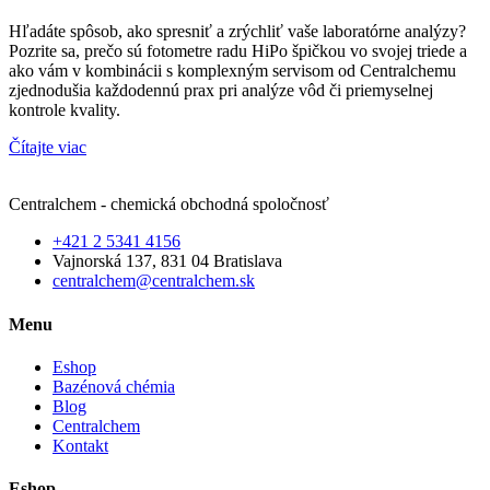
Hľadáte spôsob, ako spresniť a zrýchliť vaše laboratórne analýzy?
Pozrite sa, prečo sú fotometre radu HiPo špičkou vo svojej triede a
ako vám v kombinácii s komplexným servisom od Centralchemu
zjednodušia každodennú prax pri analýze vôd či priemyselnej
kontrole kvality.
Čítajte viac
Centralchem - chemická obchodná spoločnosť
+421 2 5341 4156
Vajnorská 137, 831 04 Bratislava
centralchem@centralchem.sk
Menu
Eshop
Bazénová chémia
Blog
Centralchem
Kontakt
Eshop