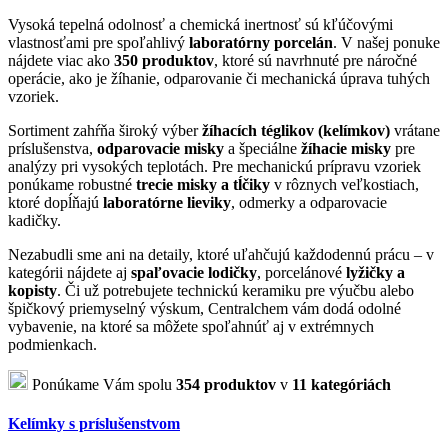
Vysoká tepelná odolnosť a chemická inertnosť sú kľúčovými
vlastnosťami pre spoľahlivý
laboratórny porcelán
. V našej ponuke
nájdete viac ako
350 produktov
, ktoré sú navrhnuté pre náročné
operácie, ako je žíhanie, odparovanie či mechanická úprava tuhých
vzoriek.
Sortiment zahŕňa široký výber
žíhacích téglikov (kelímkov)
vrátane
príslušenstva,
odparovacie misky
a špeciálne
žíhacie misky
pre
analýzy pri vysokých teplotách. Pre mechanickú prípravu vzoriek
ponúkame robustné
trecie misky a tĺčiky
v rôznych veľkostiach,
ktoré dopĺňajú
laboratórne lieviky
, odmerky a odparovacie
kadičky.
Nezabudli sme ani na detaily, ktoré uľahčujú každodennú prácu – v
kategórii nájdete aj
spaľovacie lodičky
, porcelánové
lyžičky a
kopisty
. Či už potrebujete technickú keramiku pre výučbu alebo
špičkový priemyselný výskum, Centralchem vám dodá odolné
vybavenie, na ktoré sa môžete spoľahnúť aj v extrémnych
podmienkach.
Ponúkame Vám spolu
354 produktov
v
11 kategóriách
Kelímky s príslušenstvom