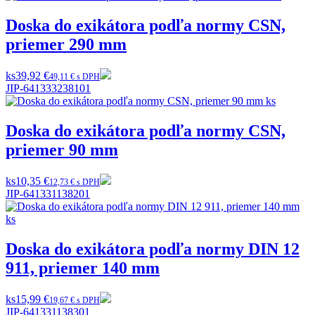
Doska do exikátora podľa normy CSN,
priemer 290 mm
ks
39,92 €
49,11 € s DPH
JIP-641333238101
Doska do exikátora podľa normy CSN,
priemer 90 mm
ks
10,35 €
12,73 € s DPH
JIP-641331138201
Doska do exikátora podľa normy DIN 12
911, priemer 140 mm
ks
15,99 €
19,67 € s DPH
JIP-641331138301