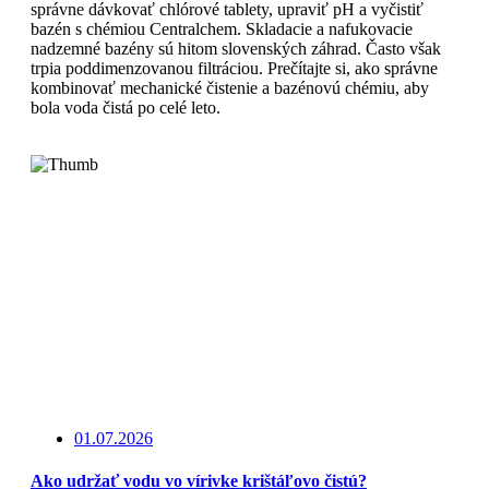
správne dávkovať chlórové tablety, upraviť pH a vyčistiť
bazén s chémiou Centralchem. Skladacie a nafukovacie
nadzemné bazény sú hitom slovenských záhrad. Často však
trpia poddimenzovanou filtráciou. Prečítajte si, ako správne
kombinovať mechanické čistenie a bazénovú chémiu, aby
bola voda čistá po celé leto.
Čítajte viac
01.07.2026
Ako udržať vodu vo vírivke krištáľovo čistú?