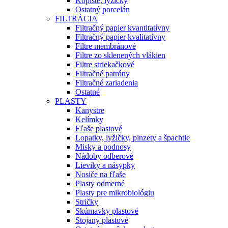
Kopiste, lyžičky
Ostatný porcelán
FILTRÁCIA
Filtračný papier kvantitatívny
Filtračný papier kvalitatívny
Filtre membránové
Filtre zo sklenených vlákien
Filtre striekačkové
Filtračné patróny
Filtračné zariadenia
Ostatné
PLASTY
Kanystre
Kelímky
Fľaše plastové
Lopatky, lyžičky, pinzety a špachtle
Misky a podnosy
Nádoby odberové
Lieviky a násypky
Nosiče na fľaše
Plasty odmerné
Plasty pre mikrobiológiu
Stričky
Skúmavky plastové
Stojany plastové