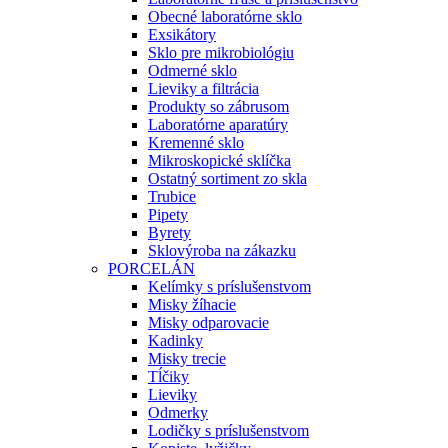
Obecné laboratórne sklo
Exsikátory
Sklo pre mikrobiológiu
Odmerné sklo
Lieviky a filtrácia
Produkty so zábrusom
Laboratórne aparatúry
Kremenné sklo
Mikroskopické sklíčka
Ostatný sortiment zo skla
Trubice
Pipety
Byrety
Sklovýroba na zákazku
PORCELÁN
Kelímky s príslušenstvom
Misky žíhacie
Misky odparovacie
Kadinky
Misky trecie
Tĺčiky
Lieviky
Odmerky
Lodičky s príslušenstvom