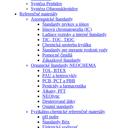
Syntéza Peptidov
Syntéza Oligonukleotidov
Referenčné materiály
Anorganické štandardy
Štandardy prvkov a iónov
Iónová chromatografia (IC)
Ladiace roztoky a interné štandardy
TIC, TOC, TIOC
Chemická spotreba kyslíku
Štandardy pre meranie tvrdosti vody
Pomocné činidlá
Zákazkové štandardy
Organické štandardy NEOCHEMA
TOL, BTEX
PAU a heterocykly
PCB, PCT a PBB
Pesticidy a farmaceutika
Alkany, PFT
NEOlytic
Deuterované látky
Ostatní standardy
Fyzikálno-chemické referenčné materiály
pH pufre
Štandardy Brix
Elektrická vodivosť