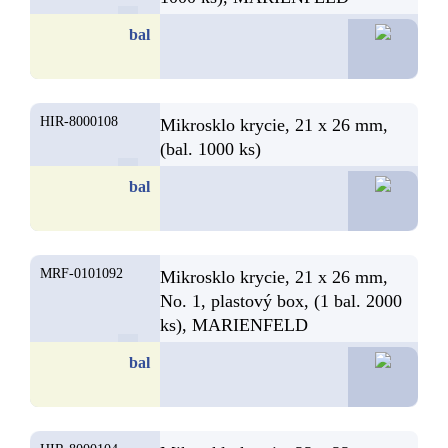
22,2
bal
HIR-8000108
Mikrosklo krycie, 21 x 26 mm,
(bal. 1000 ks)
45,6
bal
MRF-0101092
Mikrosklo krycie, 21 x 26 mm,
No. 1, plastový box, (1 bal. 2000
ks), MARIENFELD
69,2
bal