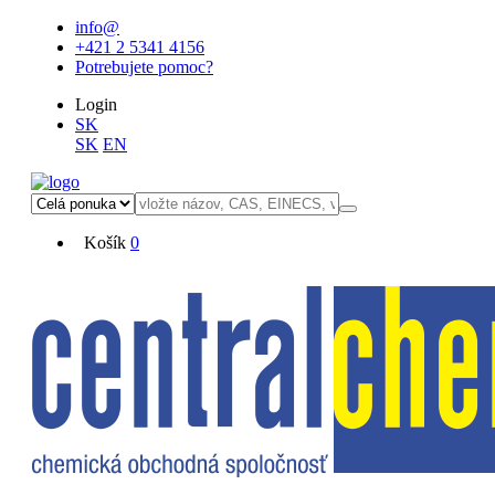
info@
+421 2 5341 4156
Potrebujete pomoc?
Login
SK
SK
EN
Košík
0