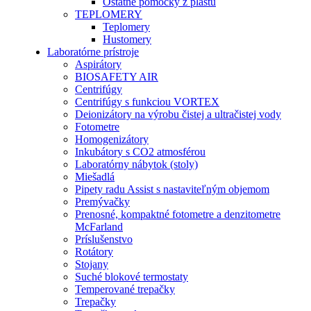
Ostatné pomôcky z plastu
TEPLOMERY
Teplomery
Hustomery
Laboratórne prístroje
Aspirátory
BIOSAFETY AIR
Centrifúgy
Centrifúgy s funkciou VORTEX
Deionizátory na výrobu čistej a ultračistej vody
Fotometre
Homogenizátory
Inkubátory s CO2 atmosférou
Laboratórny nábytok (stoly)
Miešadlá
Pipety radu Assist s nastaviteľným objemom
Premývačky
Prenosné, kompaktné fotometre a denzitometre
McFarland
Príslušenstvo
Rotátory
Stojany
Suché blokové termostaty
Temperované trepačky
Trepačky