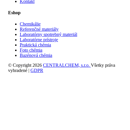
Kontakt
Eshop
Chemikálie
Referenčné materiály
Laboratórny spotrebný materiál
Laboratórne prístroje
Praktická chémia
Foto chémia
Bazénová chémia
© Copyright 2026
CENTRALCHEM, s.r.o.
Všetky práva
vyhradené |
GDPR