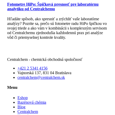
Fotometre HiPo: Špičková presnosť pre laboratórnu
analytiku od Centralchemu
Hľadáte spôsob, ako spresniť a zrýchliť vaše laboratórne
analýzy? Pozrite sa, prečo sú fotometre radu HiPo špičkou vo
svojej triede a ako vám v kombinácii s komplexným servisom
od Centralchemu zjednodušia každodennú prax pri analýze
vôd či priemyselnej kontrole kvality.
Čítajte viac
Centralchem - chemická obchodná spoločnosť
+421 2 5341 4156
Vajnorská 137, 831 04 Bratislava
centralchem@centralchem.sk
Menu
Eshop
Bazénová chémia
Blog
Centralchem