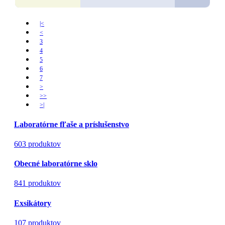
|<
<
3
4
5
6
7
>
>>
>|
Laboratórne fľaše a príslušenstvo
603 produktov
Obecné laboratórne sklo
841 produktov
Exsikátory
107 produktov