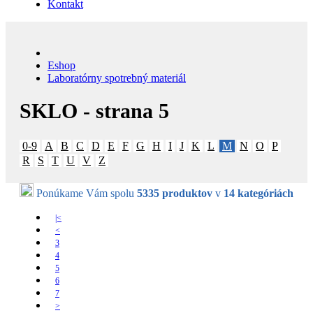
Kontakt
Eshop
Laboratórny spotrebný materiál
SKLO - strana 5
0-9
A
B
C
D
E
F
G
H
I
J
K
L
M
N
O
P
R
S
T
U
V
Z
Ponúkame Vám spolu
5335 produktov
v
14 kategóriách
|<
<
3
4
5
6
7
>