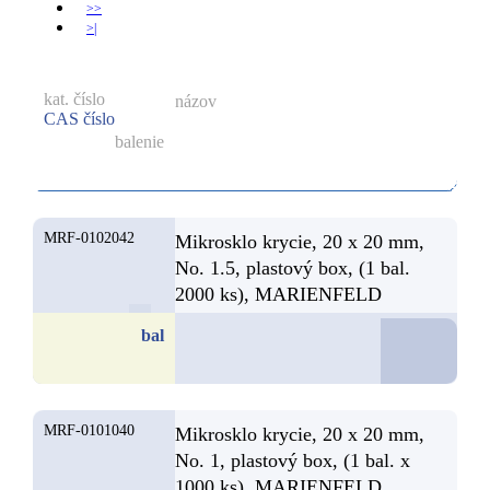
>>
>|
kat. číslo
názov
CAS číslo
balenie
MRF-0102042
Mikrosklo krycie, 20 x 20 mm,
No. 1.5, plastový box, (1 bal.
2000 ks), MARIENFELD
D
bal
MRF-0101040
Mikrosklo krycie, 20 x 20 mm,
No. 1, plastový box, (1 bal. x
1000 ks), MARIENFELD