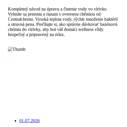
Kompletný návod na úpravu a čistenie vody vo vírivke.
Vyhnite sa peneniu a riasam s overenou chémiou od
Centralchemu. Vysoká teplota vody, rýchle množenie baktérií
a otravná pena. Prečítajte si, ako správne dávkovať bazénovú
chémiu do vírivky, aby bol váš domáci wellness vždy
bezpečný a pripravený na relax.
Čítajte viac
01.07.2026