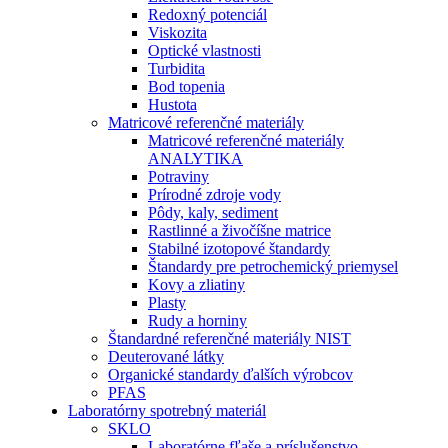
Redoxný potenciál
Viskozita
Optické vlastnosti
Turbidita
Bod topenia
Hustota
Matricové referenčné materiály
Matricové referenčné materiály
ANALYTIKA
Potraviny
Prírodné zdroje vody
Pôdy, kaly, sediment
Rastlinné a živočíšne matrice
Stabilné izotopové štandardy
Štandardy pre petrochemický priemysel
Kovy a zliatiny
Plasty
Rudy a horniny
Štandardné referenčné materiály NIST
Deuterované látky
Organické standardy ďalších výrobcov
PFAS
Laboratórny spotrebný materiál
SKLO
Laboratórne fľaše a príslušenstvo