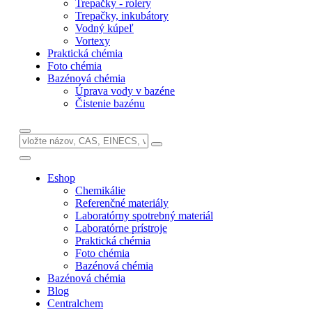
Trepačky - rolery
Trepačky, inkubátory
Vodný kúpeľ
Vortexy
Praktická chémia
Foto chémia
Bazénová chémia
Úprava vody v bazéne
Čistenie bazénu
Eshop
Chemikálie
Referenčné materiály
Laboratórny spotrebný materiál
Laboratórne prístroje
Praktická chémia
Foto chémia
Bazénová chémia
Bazénová chémia
Blog
Centralchem