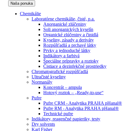
Naša ponuka
Chemikálie
Laboratórne chemikálie, čisté, p.a.
Anorganické zlúčeniny
Soli anorganických kyselín
Organické zlúčeniny a činidlá
Kyseliny, zásady a deriváty
Rozpúšťadlá a prchavé látky
Prvky a jednoduché látky
Indikátory a farbivá
Špeciálne prípravky a roztoky
Čistiace a dezinfekčné prostriedky
Chromatografické rozpúšťadlá
Ultračisté kyseliny
Normanály
Koncentrát – ampula
Hotový roztok – „Ready-to-use“
Pufre
Pufre CRM - Analytika PRAHA pHanal®
Pufre RM - Analytika PRAHA pHanal®
Technické pufre
Indikátory, reagenčné papieriky, testy
Dry solvents
Karl Fisher