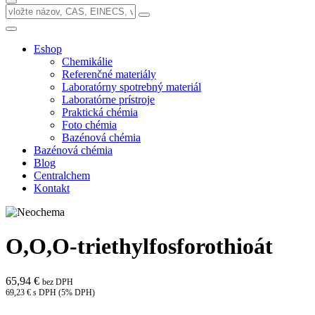
Eshop
Chemikálie
Referenčné materiály
Laboratórny spotrebný materiál
Laboratórne prístroje
Praktická chémia
Foto chémia
Bazénová chémia
Bazénová chémia
Blog
Centralchem
Kontakt
O,O,O-triethylfosforothioát
65,94 €
bez DPH
69,23 € s DPH (5% DPH)