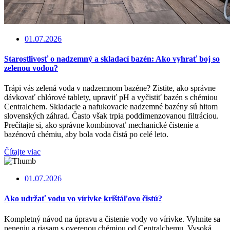
01.07.2026
Starostlivosť o nadzemný a skladací bazén: Ako vyhrať boj so
zelenou vodou?
Trápi vás zelená voda v nadzemnom bazéne? Zistite, ako správne
dávkovať chlórové tablety, upraviť pH a vyčistiť bazén s chémiou
Centralchem. Skladacie a nafukovacie nadzemné bazény sú hitom
slovenských záhrad. Často však trpia poddimenzovanou filtráciou.
Prečítajte si, ako správne kombinovať mechanické čistenie a
bazénovú chémiu, aby bola voda čistá po celé leto.
Čítajte viac
01.07.2026
Ako udržať vodu vo vírivke krištáľovo čistú?
Kompletný návod na úpravu a čistenie vody vo vírivke. Vyhnite sa
peneniu a riasam s overenou chémiou od Centralchemu. Vysoká