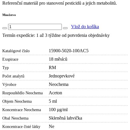
Referenční materiál pro stanovení pesticidů a jejich metabolitů.
Množstvo
Vlož do košíka
Termín expedície: 1 až 3 týždne od potvrdenia objednávky
15900-5020-100AC5
Katalógové číslo
18 měsíců
Exspirace
RM
Typ
Jednoprvkové
Počet analytů
Neochema
Výrobce
Aceton
Rozpouštědlo Neochema
5 ml
Objem Neochema
100 µg/ml
Koncentrace Neochema
Skleněná lahvička
Obal Neochema
Ne
Koncentrace čisté látky