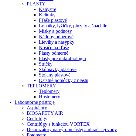
PLASTY
Kanystre
Kelímky
Fľaše plastové
Lopatky, lyžičky, pinzety a špachtle
Misky a podnosy
Nádoby odberové
Lieviky a násypky
Nosiče na fľaše
Plasty odmerné
Plasty pre mikrobiológiu
Stričky
Skúmavky plastové
Stojany plastové
Ostatné pomôcky z plastu
TEPLOMERY
Teplomery
Hustomery
Laboratórne prístroje
Aspirátory
BIOSAFETY AIR
Centrifúgy
Centrifúgy s funkciou VORTEX
Deionizátory na výrobu čistej a ultračistej vody
Fotometre