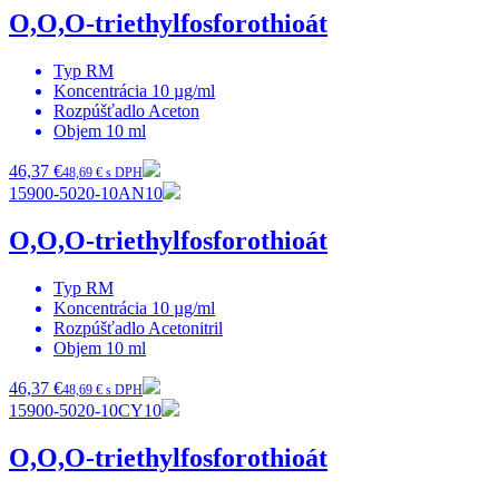
O,O,O-triethylfosforothioát
Typ
RM
Koncentrácia
10 µg/ml
Rozpúšťadlo
Aceton
Objem
10 ml
46,37 €
48,69 € s DPH
15900-5020-10AN10
O,O,O-triethylfosforothioát
Typ
RM
Koncentrácia
10 µg/ml
Rozpúšťadlo
Acetonitril
Objem
10 ml
46,37 €
48,69 € s DPH
15900-5020-10CY10
O,O,O-triethylfosforothioát