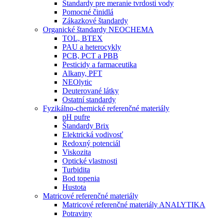
Štandardy pre meranie tvrdosti vody
Pomocné činidlá
Zákazkové štandardy
Organické štandardy NEOCHEMA
TOL, BTEX
PAU a heterocykly
PCB, PCT a PBB
Pesticidy a farmaceutika
Alkany, PFT
NEOlytic
Deuterované látky
Ostatní standardy
Fyzikálno-chemické referenčné materiály
pH pufre
Štandardy Brix
Elektrická vodivosť
Redoxný potenciál
Viskozita
Optické vlastnosti
Turbidita
Bod topenia
Hustota
Matricové referenčné materiály
Matricové referenčné materiály ANALYTIKA
Potraviny