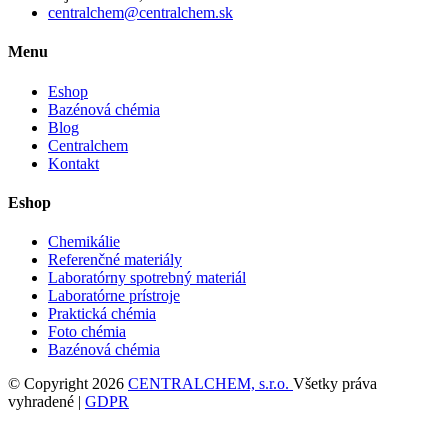
centralchem@centralchem.sk
Menu
Eshop
Bazénová chémia
Blog
Centralchem
Kontakt
Eshop
Chemikálie
Referenčné materiály
Laboratórny spotrebný materiál
Laboratórne prístroje
Praktická chémia
Foto chémia
Bazénová chémia
© Copyright 2026
CENTRALCHEM, s.r.o.
Všetky práva
vyhradené |
GDPR