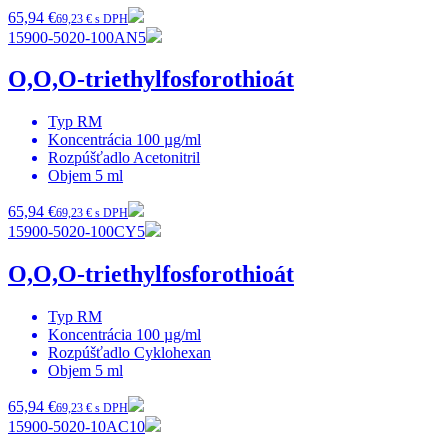
65,94 €
69,23 € s DPH
15900-5020-100AN5
O,O,O-triethylfosforothioát
Typ
RM
Koncentrácia
100 µg/ml
Rozpúšťadlo
Acetonitril
Objem
5 ml
65,94 €
69,23 € s DPH
15900-5020-100CY5
O,O,O-triethylfosforothioát
Typ
RM
Koncentrácia
100 µg/ml
Rozpúšťadlo
Cyklohexan
Objem
5 ml
65,94 €
69,23 € s DPH
15900-5020-10AC10