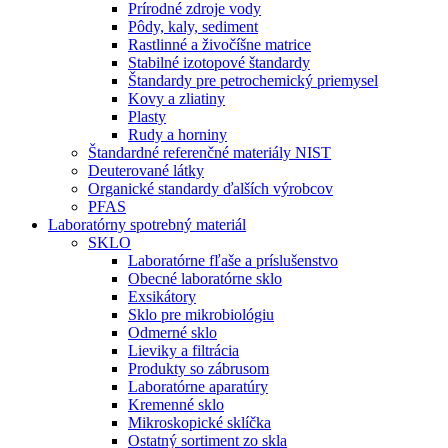
Prírodné zdroje vody
Pôdy, kaly, sediment
Rastlinné a živočíšne matrice
Stabilné izotopové štandardy
Štandardy pre petrochemický priemysel
Kovy a zliatiny
Plasty
Rudy a horniny
Štandardné referenčné materiály NIST
Deuterované látky
Organické standardy ďalších výrobcov
PFAS
Laboratórny spotrebný materiál
SKLO
Laboratórne fľaše a príslušenstvo
Obecné laboratórne sklo
Exsikátory
Sklo pre mikrobiológiu
Odmerné sklo
Lieviky a filtrácia
Produkty so zábrusom
Laboratórne aparatúry
Kremenné sklo
Mikroskopické sklíčka
Ostatný sortiment zo skla