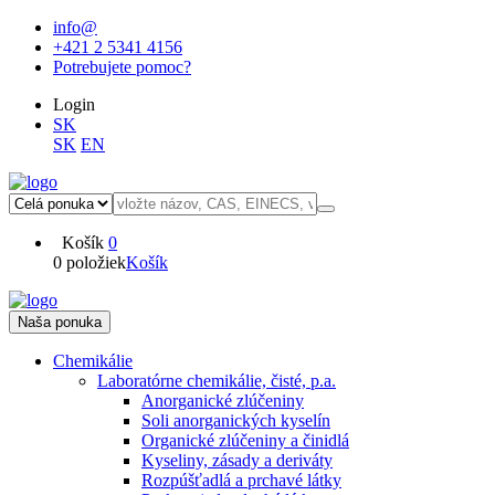
info@
+421 2 5341 4156
Potrebujete pomoc?
Login
SK
SK
EN
Košík
0
0 položiek
Košík
Naša ponuka
Chemikálie
Laboratórne chemikálie, čisté, p.a.
Anorganické zlúčeniny
Soli anorganických kyselín
Organické zlúčeniny a činidlá
Kyseliny, zásady a deriváty
Rozpúšťadlá a prchavé látky