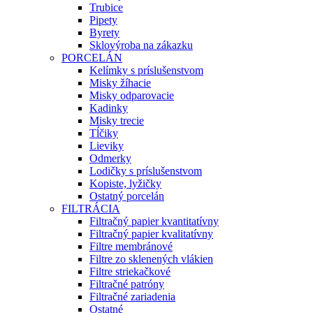
Trubice
Pipety
Byrety
Sklovýroba na zákazku
PORCELÁN
Kelímky s príslušenstvom
Misky žíhacie
Misky odparovacie
Kadinky
Misky trecie
Tĺčiky
Lieviky
Odmerky
Lodičky s príslušenstvom
Kopiste, lyžičky
Ostatný porcelán
FILTRÁCIA
Filtračný papier kvantitatívny
Filtračný papier kvalitatívny
Filtre membránové
Filtre zo sklenených vlákien
Filtre striekačkové
Filtračné patróny
Filtračné zariadenia
Ostatné