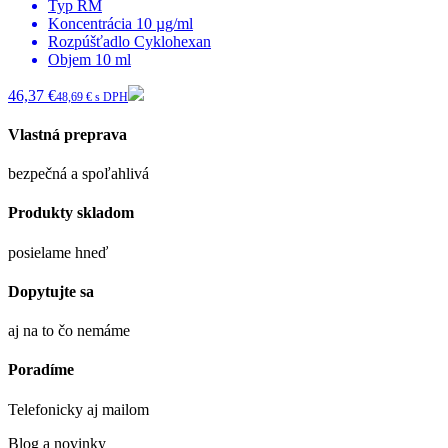
Typ
RM
Koncentrácia
10 µg/ml
Rozpúšťadlo
Cyklohexan
Objem
10 ml
46,37 €
48,69 € s DPH
Vlastná preprava
bezpečná a spoľahlivá
Produkty skladom
posielame hneď
Dopytujte sa
aj na to čo nemáme
Poradíme
Telefonicky aj mailom
Blog a novinky