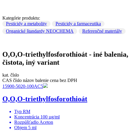
Kategórie produktu:
Pesticidy a metabolity
Pesticidy a farmaceutika
Organické štandardy NEOCHEMA
Referenčné materiály
O,O,O-triethylfosforothioát - iné balenia,
čistota, iný variant
kat. číslo
CAS číslo
názov
balenie
cena bez DPH
15900-5020-100AC5
O,O,O-triethylfosforothioát
Typ
RM
Koncentrácia
100 µg/ml
Rozpúšťadlo
Aceton
Objem
5 ml