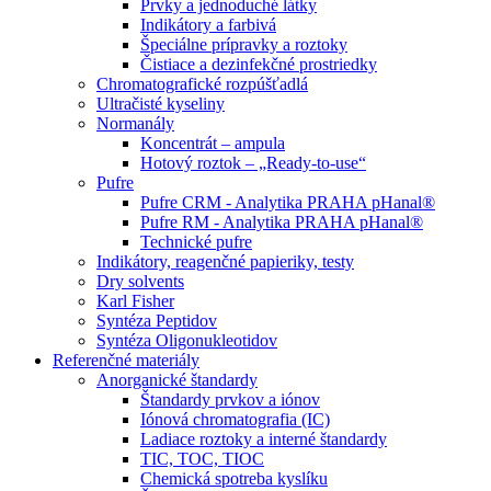
Prvky a jednoduché látky
Indikátory a farbivá
Špeciálne prípravky a roztoky
Čistiace a dezinfekčné prostriedky
Chromatografické rozpúšťadlá
Ultračisté kyseliny
Normanály
Koncentrát – ampula
Hotový roztok – „Ready-to-use“
Pufre
Pufre CRM - Analytika PRAHA pHanal®
Pufre RM - Analytika PRAHA pHanal®
Technické pufre
Indikátory, reagenčné papieriky, testy
Dry solvents
Karl Fisher
Syntéza Peptidov
Syntéza Oligonukleotidov
Referenčné materiály
Anorganické štandardy
Štandardy prvkov a iónov
Iónová chromatografia (IC)
Ladiace roztoky a interné štandardy
TIC, TOC, TIOC
Chemická spotreba kyslíku