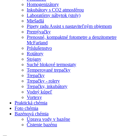
Homogenizátory
Inkubátory s CO2 atmosférou
Laboratórny nábytok (stoly)
Miešadlá
Pipety radu Assist s nastaviteľným objemom
Premývačky
Prenosné, kompaktné fotometre a denzitometre
McFarland
Príslušenstvo
Rotátory
Stojany
Suché blokové termostaty
Temperované trepačky
Trepačky
Trepačky - rolery
Trepačky, inkubátory
Vodný kúpeľ
Vortexy
Praktická chémia
Foto chémia
Bazénová chémia
Úprava vody v bazéne
Čistenie bazénu