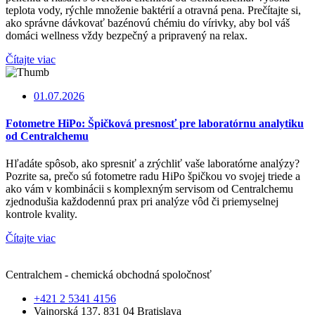
teplota vody, rýchle množenie baktérií a otravná pena. Prečítajte si,
ako správne dávkovať bazénovú chémiu do vírivky, aby bol váš
domáci wellness vždy bezpečný a pripravený na relax.
Čítajte viac
01.07.2026
Fotometre HiPo: Špičková presnosť pre laboratórnu analytiku
od Centralchemu
Hľadáte spôsob, ako spresniť a zrýchliť vaše laboratórne analýzy?
Pozrite sa, prečo sú fotometre radu HiPo špičkou vo svojej triede a
ako vám v kombinácii s komplexným servisom od Centralchemu
zjednodušia každodennú prax pri analýze vôd či priemyselnej
kontrole kvality.
Čítajte viac
Centralchem - chemická obchodná spoločnosť
+421 2 5341 4156
Vajnorská 137, 831 04 Bratislava