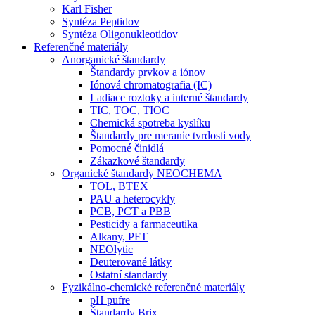
Karl Fisher
Syntéza Peptidov
Syntéza Oligonukleotidov
Referenčné materiály
Anorganické štandardy
Štandardy prvkov a iónov
Iónová chromatografia (IC)
Ladiace roztoky a interné štandardy
TIC, TOC, TIOC
Chemická spotreba kyslíku
Štandardy pre meranie tvrdosti vody
Pomocné činidlá
Zákazkové štandardy
Organické štandardy NEOCHEMA
TOL, BTEX
PAU a heterocykly
PCB, PCT a PBB
Pesticidy a farmaceutika
Alkany, PFT
NEOlytic
Deuterované látky
Ostatní standardy
Fyzikálno-chemické referenčné materiály
pH pufre
Štandardy Brix