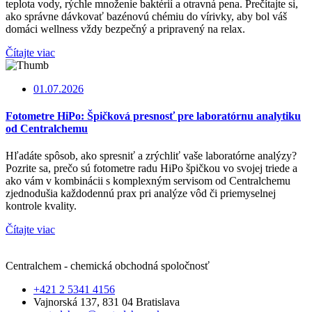
teplota vody, rýchle množenie baktérií a otravná pena. Prečítajte si,
ako správne dávkovať bazénovú chémiu do vírivky, aby bol váš
domáci wellness vždy bezpečný a pripravený na relax.
Čítajte viac
01.07.2026
Fotometre HiPo: Špičková presnosť pre laboratórnu analytiku
od Centralchemu
Hľadáte spôsob, ako spresniť a zrýchliť vaše laboratórne analýzy?
Pozrite sa, prečo sú fotometre radu HiPo špičkou vo svojej triede a
ako vám v kombinácii s komplexným servisom od Centralchemu
zjednodušia každodennú prax pri analýze vôd či priemyselnej
kontrole kvality.
Čítajte viac
Centralchem - chemická obchodná spoločnosť
+421 2 5341 4156
Vajnorská 137, 831 04 Bratislava