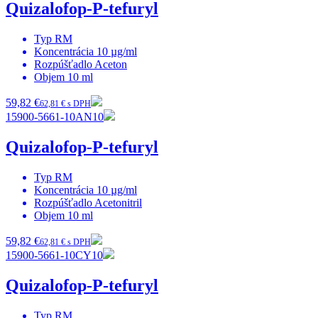
Quizalofop-P-tefuryl
Typ
RM
Koncentrácia
10 µg/ml
Rozpúšťadlo
Aceton
Objem
10 ml
59,82 €
62,81 € s DPH
15900-5661-10AN10
Quizalofop-P-tefuryl
Typ
RM
Koncentrácia
10 µg/ml
Rozpúšťadlo
Acetonitril
Objem
10 ml
59,82 €
62,81 € s DPH
15900-5661-10CY10
Quizalofop-P-tefuryl
Typ
RM