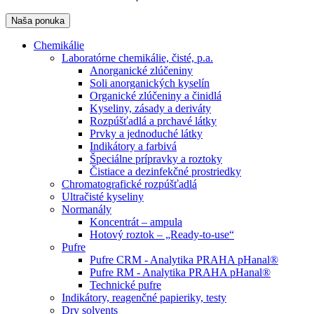
Naša ponuka
Chemikálie
Laboratórne chemikálie, čisté, p.a.
Anorganické zlúčeniny
Soli anorganických kyselín
Organické zlúčeniny a činidlá
Kyseliny, zásady a deriváty
Rozpúšťadlá a prchavé látky
Prvky a jednoduché látky
Indikátory a farbivá
Špeciálne prípravky a roztoky
Čistiace a dezinfekčné prostriedky
Chromatografické rozpúšťadlá
Ultračisté kyseliny
Normanály
Koncentrát – ampula
Hotový roztok – „Ready-to-use“
Pufre
Pufre CRM - Analytika PRAHA pHanal®
Pufre RM - Analytika PRAHA pHanal®
Technické pufre
Indikátory, reagenčné papieriky, testy
Dry solvents