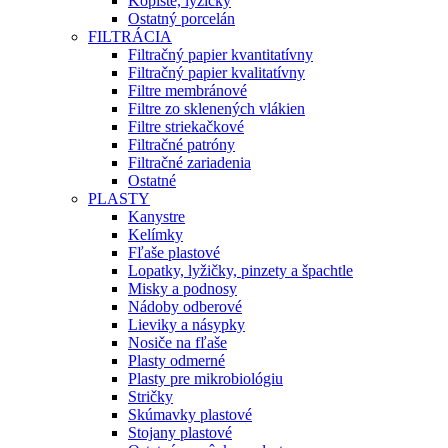
Kopiste, lyžičky
Ostatný porcelán
FILTRÁCIA
Filtračný papier kvantitatívny
Filtračný papier kvalitatívny
Filtre membránové
Filtre zo sklenených vlákien
Filtre striekačkové
Filtračné patróny
Filtračné zariadenia
Ostatné
PLASTY
Kanystre
Kelímky
Fľaše plastové
Lopatky, lyžičky, pinzety a špachtle
Misky a podnosy
Nádoby odberové
Lieviky a násypky
Nosiče na fľaše
Plasty odmerné
Plasty pre mikrobiológiu
Stričky
Skúmavky plastové
Stojany plastové