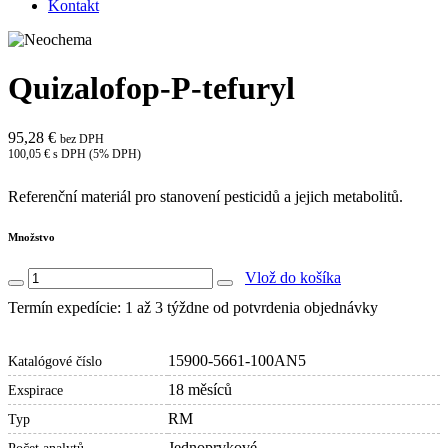
Kontakt
Quizalofop-P-tefuryl
95,28 €
bez DPH
100,05 € s DPH (5% DPH)
Referenční materiál pro stanovení pesticidů a jejich metabolitů.
Množstvo
Vlož do košíka
Termín expedície: 1 až 3 týždne od potvrdenia objednávky
15900-5661-100AN5
Katalógové číslo
18 měsíců
Exspirace
RM
Typ
Jednoprvkové