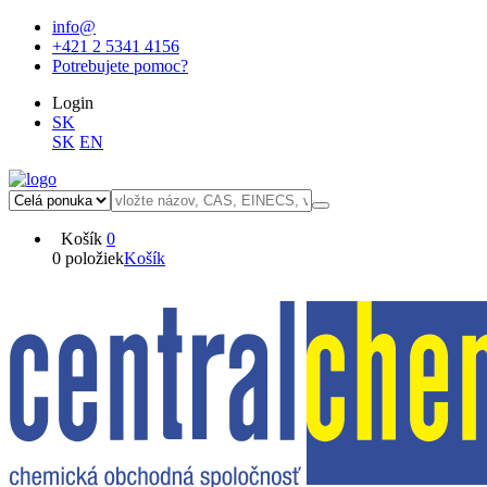
info@
+421 2 5341 4156
Potrebujete pomoc?
Login
SK
SK
EN
Košík
0
0 položiek
Košík