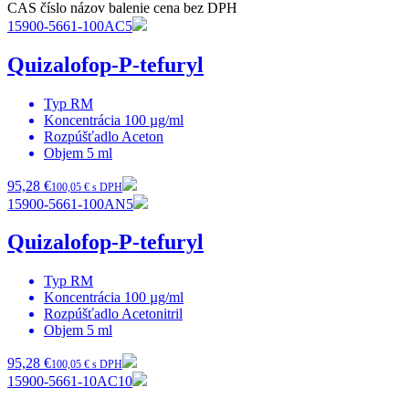
CAS číslo
názov
balenie
cena bez DPH
15900-5661-100AC5
Quizalofop-P-tefuryl
Typ
RM
Koncentrácia
100 µg/ml
Rozpúšťadlo
Aceton
Objem
5 ml
95,28 €
100,05 € s DPH
15900-5661-100AN5
Quizalofop-P-tefuryl
Typ
RM
Koncentrácia
100 µg/ml
Rozpúšťadlo
Acetonitril
Objem
5 ml
95,28 €
100,05 € s DPH
15900-5661-10AC10