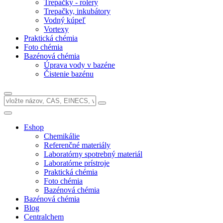
Trepačky - rolery
Trepačky, inkubátory
Vodný kúpeľ
Vortexy
Praktická chémia
Foto chémia
Bazénová chémia
Úprava vody v bazéne
Čistenie bazénu
Eshop
Chemikálie
Referenčné materiály
Laboratórny spotrebný materiál
Laboratórne prístroje
Praktická chémia
Foto chémia
Bazénová chémia
Bazénová chémia
Blog
Centralchem