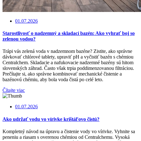
01.07.2026
Starostlivosť o nadzemný a skladací bazén: Ako vyhrať boj so
zelenou vodou?
Trápi vás zelená voda v nadzemnom bazéne? Zistite, ako správne
dávkovať chlórové tablety, upraviť pH a vyčistiť bazén s chémiou
Centralchem. Skladacie a nafukovacie nadzemné bazény sú hitom
slovenských záhrad. Často však trpia poddimenzovanou filtráciou.
Prečítajte si, ako správne kombinovať mechanické čistenie a
bazénovú chémiu, aby bola voda čistá po celé leto.
Čítajte viac
01.07.2026
Ako udržať vodu vo vírivke krištáľovo čistú?
Kompletný návod na úpravu a čistenie vody vo vírivke. Vyhnite sa
peneniu a riasam s overenou chémiou od Centralchemu. Vysoká