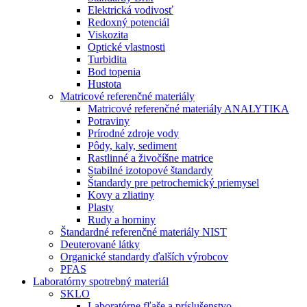
Elektrická vodivosť
Redoxný potenciál
Viskozita
Optické vlastnosti
Turbidita
Bod topenia
Hustota
Matricové referenčné materiály
Matricové referenčné materiály ANALYTIKA
Potraviny
Prírodné zdroje vody
Pôdy, kaly, sediment
Rastlinné a živočíšne matrice
Stabilné izotopové štandardy
Štandardy pre petrochemický priemysel
Kovy a zliatiny
Plasty
Rudy a horniny
Štandardné referenčné materiály NIST
Deuterované látky
Organické standardy ďalších výrobcov
PFAS
Laboratórny spotrebný materiál
SKLO
Laboratórne fľaše a príslušenstvo