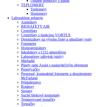
Ostatné pomôcky z plastu
TEPLOMERY
Teplomery
Hustomery
Laboratórne prístroje
Aspirátory
BIOSAFETY AIR
Centrifúgy
Centrifúgy s funkciou VORTEX
Deionizátory na výrobu čistej a ultračistej vody
Fotometre
Homogenizátory
Inkubátory s CO2 atmosférou
Laboratórny nábytok (stoly)
Miešadlá
Pipety radu Assist s nastaviteľným objemom
Premývačky
Prenosné, kompaktné fotometre a denzitometre
McFarland
Príslušenstvo
Rotátory
Stojany
Suché blokové termostaty
Temperované trepačky
Trepačky