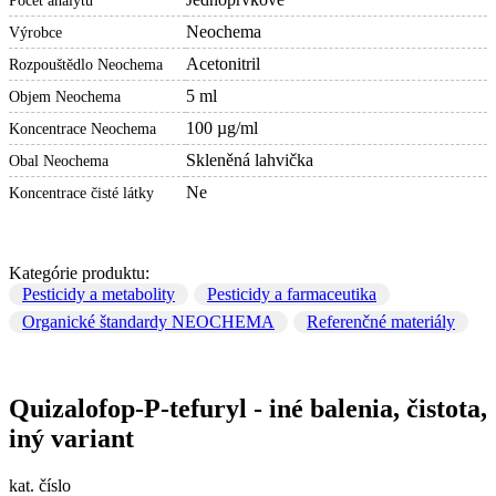
Počet analytů
Neochema
Výrobce
Acetonitril
Rozpouštědlo Neochema
5 ml
Objem Neochema
100 µg/ml
Koncentrace Neochema
Skleněná lahvička
Obal Neochema
Ne
Koncentrace čisté látky
Kategórie produktu:
Pesticidy a metabolity
Pesticidy a farmaceutika
Organické štandardy NEOCHEMA
Referenčné materiály
Quizalofop-P-tefuryl - iné balenia, čistota,
iný variant
kat. číslo