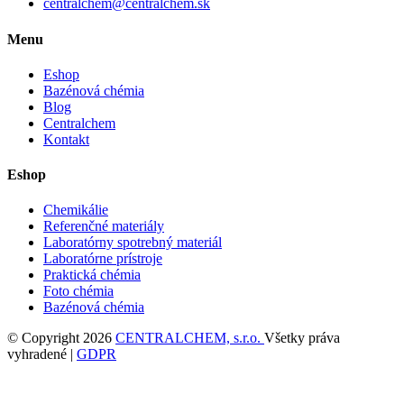
centralchem@centralchem.sk
Menu
Eshop
Bazénová chémia
Blog
Centralchem
Kontakt
Eshop
Chemikálie
Referenčné materiály
Laboratórny spotrebný materiál
Laboratórne prístroje
Praktická chémia
Foto chémia
Bazénová chémia
© Copyright 2026
CENTRALCHEM, s.r.o.
Všetky práva
vyhradené |
GDPR