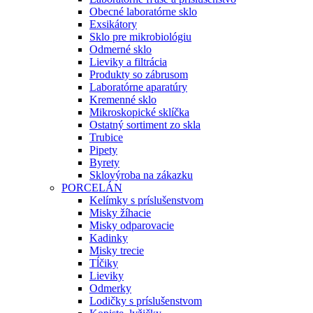
Obecné laboratórne sklo
Exsikátory
Sklo pre mikrobiológiu
Odmerné sklo
Lieviky a filtrácia
Produkty so zábrusom
Laboratórne aparatúry
Kremenné sklo
Mikroskopické sklíčka
Ostatný sortiment zo skla
Trubice
Pipety
Byrety
Sklovýroba na zákazku
PORCELÁN
Kelímky s príslušenstvom
Misky žíhacie
Misky odparovacie
Kadinky
Misky trecie
Tĺčiky
Lieviky
Odmerky
Lodičky s príslušenstvom