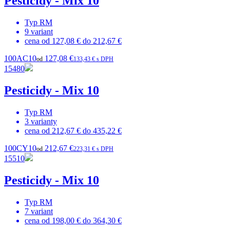
Pesticidy - Mix 10
Typ
RM
9
variant
cena od
127,08 €
do
212,67 €
100AC10
127,08 €
od
133,43 € s DPH
15480
Pesticidy - Mix 10
Typ
RM
3
varianty
cena od
212,67 €
do
435,22 €
100CY10
212,67 €
od
223,31 € s DPH
15510
Pesticidy - Mix 10
Typ
RM
7
variant
cena od
198,00 €
do
364,30 €