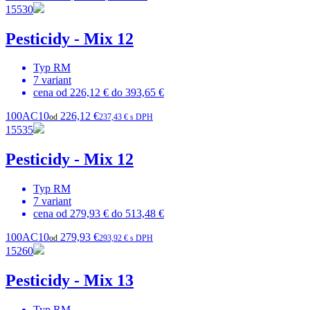
15530
Pesticidy - Mix 12
Typ
RM
7
variant
cena od
226,12 €
do
393,65 €
100AC10
226,12 €
od
237,43 € s DPH
15535
Pesticidy - Mix 12
Typ
RM
7
variant
cena od
279,93 €
do
513,48 €
100AC10
279,93 €
od
293,92 € s DPH
15260
Pesticidy - Mix 13
Typ
RM