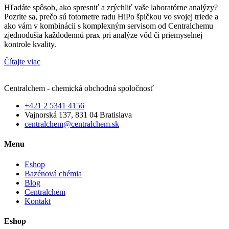
Hľadáte spôsob, ako spresniť a zrýchliť vaše laboratórne analýzy?
Pozrite sa, prečo sú fotometre radu HiPo špičkou vo svojej triede a
ako vám v kombinácii s komplexným servisom od Centralchemu
zjednodušia každodennú prax pri analýze vôd či priemyselnej
kontrole kvality.
Čítajte viac
Centralchem - chemická obchodná spoločnosť
+421 2 5341 4156
Vajnorská 137, 831 04 Bratislava
centralchem@centralchem.sk
Menu
Eshop
Bazénová chémia
Blog
Centralchem
Kontakt
Eshop