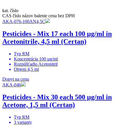
kat. číslo
CAS číslo
názov
balenie
cena bez DPH
AKA-076-100AN4,5C
Pesticides - Mix 17 each 100 µg/ml in
Acetonitrile, 4,5 ml (Certan)
Typ
RM
Koncentrácia
100 µg/ml
Rozpúšťadlo
Acetonitril
Objem
4,5 ml
Dopyt na cenu
AKA-046
Pesticides - Mix 30 each 500 µg/ml in
Acetone, 1,5 ml (Certan)
Typ
RM
3
varianty