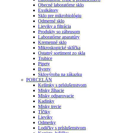
Obecné laboratórne sklo
Exsikátory
Sklo pre mikrobiológiu
Odmerné sklo
Lieviky a filtrácia
Produkty so zábrusom
Laboratórne aparatúry
Kremenné sklo
Mikroskopické sklíčka
Ostatný sortiment zo skla
Trubice
Pipety
Byrety
Sklovýroba na zákazku
PORCELÁN
Kelímky s príslušenstvom
Misky žíhacie
Misky odparovacie
Kadinky
Misky trecie
Tĺčiky
Lieviky
Odmerky
Lodičky s príslušenstvom