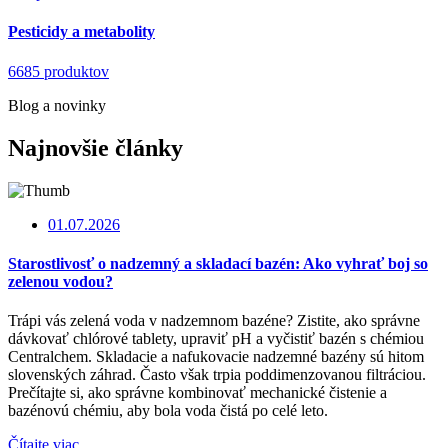
Pesticidy a metabolity
6685 produktov
Blog a novinky
Najnovšie články
01.07.2026
Starostlivosť o nadzemný a skladací bazén: Ako vyhrať boj so
zelenou vodou?
Trápi vás zelená voda v nadzemnom bazéne? Zistite, ako správne
dávkovať chlórové tablety, upraviť pH a vyčistiť bazén s chémiou
Centralchem. Skladacie a nafukovacie nadzemné bazény sú hitom
slovenských záhrad. Často však trpia poddimenzovanou filtráciou.
Prečítajte si, ako správne kombinovať mechanické čistenie a
bazénovú chémiu, aby bola voda čistá po celé leto.
Čítajte viac