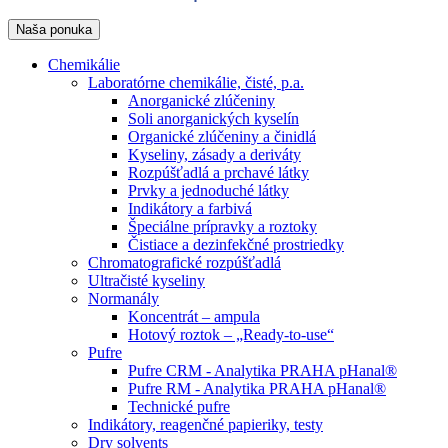
Naša ponuka
Chemikálie
Laboratórne chemikálie, čisté, p.a.
Anorganické zlúčeniny
Soli anorganických kyselín
Organické zlúčeniny a činidlá
Kyseliny, zásady a deriváty
Rozpúšťadlá a prchavé látky
Prvky a jednoduché látky
Indikátory a farbivá
Špeciálne prípravky a roztoky
Čistiace a dezinfekčné prostriedky
Chromatografické rozpúšťadlá
Ultračisté kyseliny
Normanály
Koncentrát – ampula
Hotový roztok – „Ready-to-use“
Pufre
Pufre CRM - Analytika PRAHA pHanal®
Pufre RM - Analytika PRAHA pHanal®
Technické pufre
Indikátory, reagenčné papieriky, testy
Dry solvents