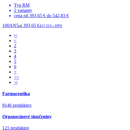
Typ
RM
2
varianty
cena od
393,65 €
do
542,83 €
100AN5
393,65 €
od
413,33 € s DPH
|<
<
2
3
4
5
6
>
>>
>|
Farmaceutika
8146 produktov
Organocínové sloučeniny
121 produktov