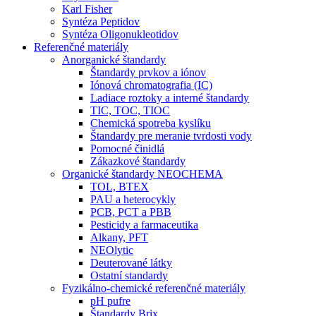
Karl Fisher
Syntéza Peptidov
Syntéza Oligonukleotidov
Referenčné materiály
Anorganické štandardy
Štandardy prvkov a iónov
Iónová chromatografia (IC)
Ladiace roztoky a interné štandardy
TIC, TOC, TIOC
Chemická spotreba kyslíku
Štandardy pre meranie tvrdosti vody
Pomocné činidlá
Zákazkové štandardy
Organické štandardy NEOCHEMA
TOL, BTEX
PAU a heterocykly
PCB, PCT a PBB
Pesticidy a farmaceutika
Alkany, PFT
NEOlytic
Deuterované látky
Ostatní standardy
Fyzikálno-chemické referenčné materiály
pH pufre
Štandardy Brix