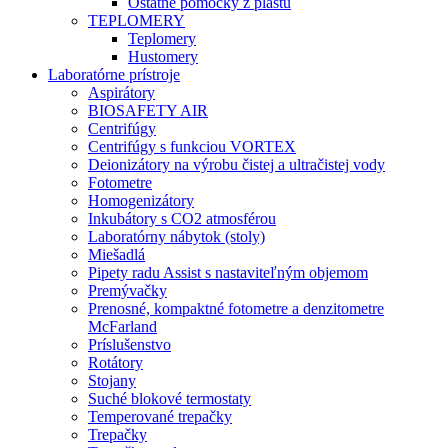
Ostatné pomôcky z plastu
TEPLOMERY
Teplomery
Hustomery
Laboratórne prístroje
Aspirátory
BIOSAFETY AIR
Centrifúgy
Centrifúgy s funkciou VORTEX
Deionizátory na výrobu čistej a ultračistej vody
Fotometre
Homogenizátory
Inkubátory s CO2 atmosférou
Laboratórny nábytok (stoly)
Miešadlá
Pipety radu Assist s nastaviteľným objemom
Premývačky
Prenosné, kompaktné fotometre a denzitometre
McFarland
Príslušenstvo
Rotátory
Stojany
Suché blokové termostaty
Temperované trepačky
Trepačky