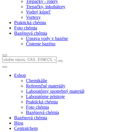
Trepačky - rolery
Trepačky, inkubátory
Vodný kúpeľ
Vortexy
Praktická chémia
Foto chémia
Bazénová chémia
Úprava vody v bazéne
Čistenie bazénu
Eshop
Chemikálie
Referenčné materiály
Laboratórny spotrebný materiál
Laboratórne prístroje
Praktická chémia
Foto chémia
Bazénová chémia
Bazénová chémia
Blog
Centralchem