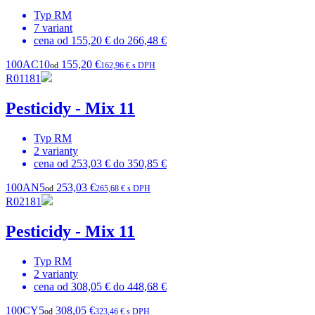
Typ
RM
7
variant
cena od
155,20 €
do
266,48 €
100AC10
155,20 €
od
162,96 € s DPH
R01181
Pesticidy - Mix 11
Typ
RM
2
varianty
cena od
253,03 €
do
350,85 €
100AN5
253,03 €
od
265,68 € s DPH
R02181
Pesticidy - Mix 11
Typ
RM
2
varianty
cena od
308,05 €
do
448,68 €
100CY5
308,05 €
od
323,46 € s DPH