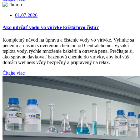
01.07.2026
Ako udržať vodu vo vírivke krištáľovo čistú?
Kompletný návod na úpravu a čistenie vody vo vírivke. Vyhnite sa
peneniu a riasam s overenou chémiou od Centralchemu. Vysoká
teplota vody, rýchle množenie baktérií a otravná pena. Prečítajte si,
ako správne dávkovať bazénovú chémiu do vírivky, aby bol váš
domáci wellness vždy bezpečný a pripravený na relax.
Čítajte viac