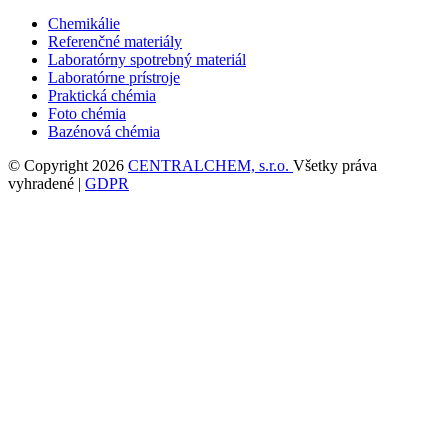
Chemikálie
Referenčné materiály
Laboratórny spotrebný materiál
Laboratórne prístroje
Praktická chémia
Foto chémia
Bazénová chémia
© Copyright 2026
CENTRALCHEM, s.r.o.
Všetky práva
vyhradené |
GDPR