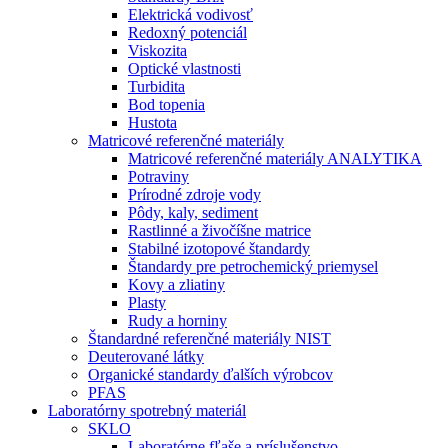
Elektrická vodivosť
Redoxný potenciál
Viskozita
Optické vlastnosti
Turbidita
Bod topenia
Hustota
Matricové referenčné materiály
Matricové referenčné materiály ANALYTIKA
Potraviny
Prírodné zdroje vody
Pôdy, kaly, sediment
Rastlinné a živočíšne matrice
Stabilné izotopové štandardy
Štandardy pre petrochemický priemysel
Kovy a zliatiny
Plasty
Rudy a horniny
Štandardné referenčné materiály NIST
Deuterované látky
Organické standardy ďalších výrobcov
PFAS
Laboratórny spotrebný materiál
SKLO
Laboratórne fľaše a príslušenstvo