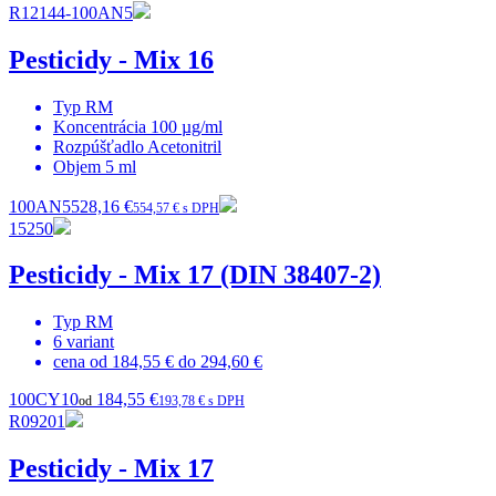
R12144-100AN5
Pesticidy - Mix 16
Typ
RM
Koncentrácia
100 µg/ml
Rozpúšťadlo
Acetonitril
Objem
5 ml
100AN5
528,16 €
554,57 € s DPH
15250
Pesticidy - Mix 17 (DIN 38407-2)
Typ
RM
6
variant
cena od
184,55 €
do
294,60 €
100CY10
184,55 €
od
193,78 € s DPH
R09201
Pesticidy - Mix 17