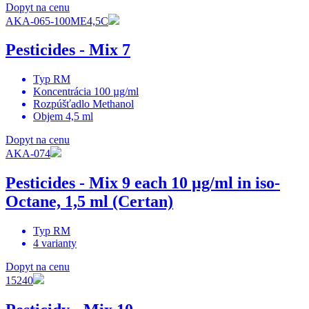
Dopyt na cenu
AKA-065-100ME4,5C
Pesticides - Mix 7
Typ
RM
Koncentrácia
100 µg/ml
Rozpúšťadlo
Methanol
Objem
4,5 ml
Dopyt na cenu
AKA-074
Pesticides - Mix 9 each 10 µg/ml in iso-
Octane, 1,5 ml (Certan)
Typ
RM
4
varianty
Dopyt na cenu
15240