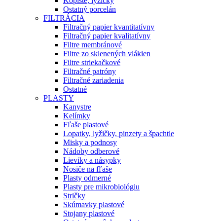
Kopiste, lyžičky
Ostatný porcelán
FILTRÁCIA
Filtračný papier kvantitatívny
Filtračný papier kvalitatívny
Filtre membránové
Filtre zo sklenených vlákien
Filtre striekačkové
Filtračné patróny
Filtračné zariadenia
Ostatné
PLASTY
Kanystre
Kelímky
Fľaše plastové
Lopatky, lyžičky, pinzety a špachtle
Misky a podnosy
Nádoby odberové
Lieviky a násypky
Nosiče na fľaše
Plasty odmerné
Plasty pre mikrobiológiu
Stričky
Skúmavky plastové
Stojany plastové