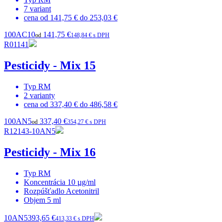
7
variant
cena od
141,75 €
do
253,03 €
100AC10
141,75 €
od
148,84 € s DPH
R01141
Pesticidy - Mix 15
Typ
RM
2
varianty
cena od
337,40 €
do
486,58 €
100AN5
337,40 €
od
354,27 € s DPH
R12143-10AN5
Pesticidy - Mix 16
Typ
RM
Koncentrácia
10 µg/ml
Rozpúšťadlo
Acetonitril
Objem
5 ml
10AN5
393,65 €
413,33 € s DPH