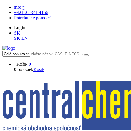
info@
+421 2 5341 4156
Potrebujete pomoc?
Login
SK
SK
EN
Košík
0
0 položiek
Košík