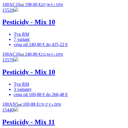
100AC10
198,00 €
od
207,90 € s DPH
15520
Pesticidy - Mix 10
Typ
RM
7
variant
cena od
240,80 €
do
435,22 €
100AC10
240,80 €
od
252,84 € s DPH
15570
Pesticidy - Mix 10
Typ
RM
3
varianty
cena od
169,88 €
do
266,48 €
100AN5
169,88 €
od
178,37 € s DPH
15440
Pesticidy - Mix 11