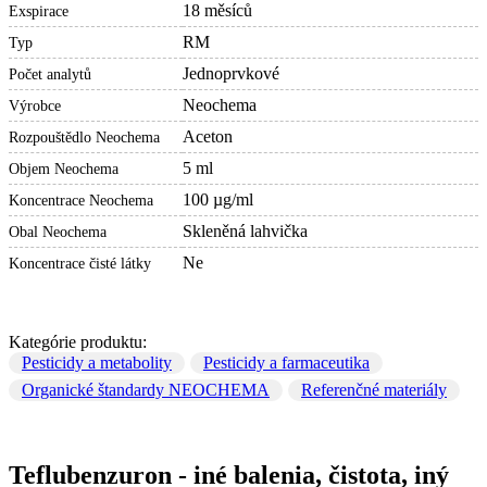
18 měsíců
Exspirace
RM
Typ
Jednoprvkové
Počet analytů
Neochema
Výrobce
Aceton
Rozpouštědlo Neochema
5 ml
Objem Neochema
100 µg/ml
Koncentrace Neochema
Skleněná lahvička
Obal Neochema
Ne
Koncentrace čisté látky
Kategórie produktu:
Pesticidy a metabolity
Pesticidy a farmaceutika
Organické štandardy NEOCHEMA
Referenčné materiály
Teflubenzuron - iné balenia, čistota, iný