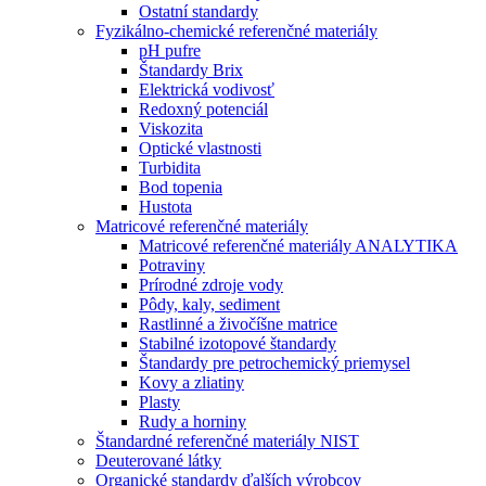
Ostatní standardy
Fyzikálno-chemické referenčné materiály
pH pufre
Štandardy Brix
Elektrická vodivosť
Redoxný potenciál
Viskozita
Optické vlastnosti
Turbidita
Bod topenia
Hustota
Matricové referenčné materiály
Matricové referenčné materiály ANALYTIKA
Potraviny
Prírodné zdroje vody
Pôdy, kaly, sediment
Rastlinné a živočíšne matrice
Stabilné izotopové štandardy
Štandardy pre petrochemický priemysel
Kovy a zliatiny
Plasty
Rudy a horniny
Štandardné referenčné materiály NIST
Deuterované látky
Organické standardy ďalších výrobcov