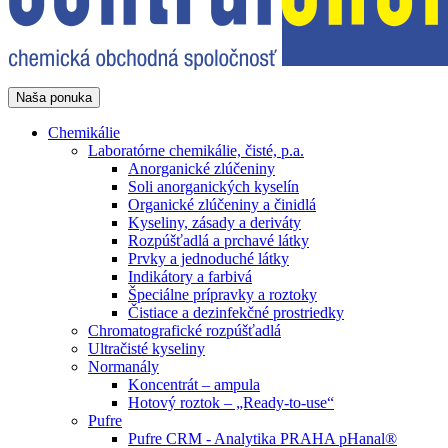
Naša ponuka
Chemikálie
Laboratórne chemikálie, čisté, p.a.
Anorganické zlúčeniny
Soli anorganických kyselín
Organické zlúčeniny a činidlá
Kyseliny, zásady a deriváty
Rozpúšťadlá a prchavé látky
Prvky a jednoduché látky
Indikátory a farbivá
Špeciálne prípravky a roztoky
Čistiace a dezinfekčné prostriedky
Chromatografické rozpúšťadlá
Ultračisté kyseliny
Normanály
Koncentrát – ampula
Hotový roztok – „Ready-to-use“
Pufre
Pufre CRM - Analytika PRAHA pHanal®