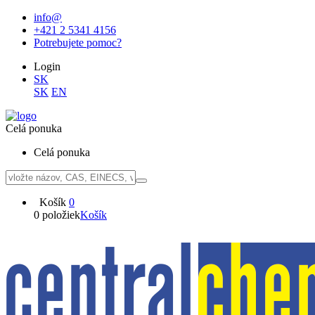
info@
+421 2 5341 4156
Potrebujete pomoc?
Login
SK
SK
EN
Celá ponuka
Celá ponuka
Košík
0
0 položiek
Košík