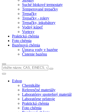
Stojany
Suché blokové termostaty
Temperované trepačky
Trepačky
Trepačky - rolery
Trepačky, inkubátory
Vodný kúpeľ
Vortexy
Praktická chémia
Foto chémia
Bazénová chémia
Úprava vody v bazéne
Čistenie bazénu
Eshop
Chemikálie
Referenčné materiály
Laboratórny spotrebný materiál
Laboratórne prístroje
Praktická chémia
Foto chémia