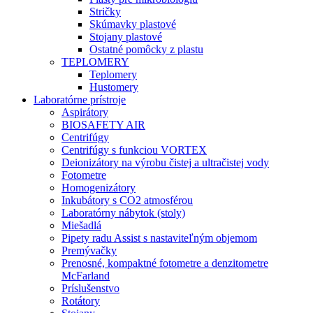
Stričky
Skúmavky plastové
Stojany plastové
Ostatné pomôcky z plastu
TEPLOMERY
Teplomery
Hustomery
Laboratórne prístroje
Aspirátory
BIOSAFETY AIR
Centrifúgy
Centrifúgy s funkciou VORTEX
Deionizátory na výrobu čistej a ultračistej vody
Fotometre
Homogenizátory
Inkubátory s CO2 atmosférou
Laboratórny nábytok (stoly)
Miešadlá
Pipety radu Assist s nastaviteľným objemom
Premývačky
Prenosné, kompaktné fotometre a denzitometre
McFarland
Príslušenstvo
Rotátory