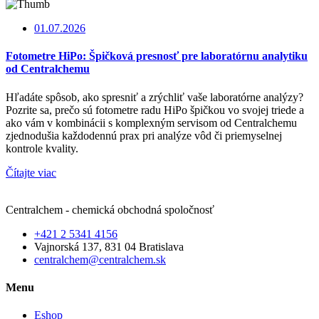
01.07.2026
Fotometre HiPo: Špičková presnosť pre laboratórnu analytiku
od Centralchemu
Hľadáte spôsob, ako spresniť a zrýchliť vaše laboratórne analýzy?
Pozrite sa, prečo sú fotometre radu HiPo špičkou vo svojej triede a
ako vám v kombinácii s komplexným servisom od Centralchemu
zjednodušia každodennú prax pri analýze vôd či priemyselnej
kontrole kvality.
Čítajte viac
Centralchem - chemická obchodná spoločnosť
+421 2 5341 4156
Vajnorská 137, 831 04 Bratislava
centralchem@centralchem.sk
Menu
Eshop