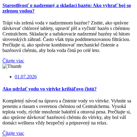
Starostlivosť o nadzemný a skladací bazén: Ako vyhrať boj so
zelenou vodou?
Trápi vás zelená voda v nadzemnom bazéne? Zistite, ako správne
dávkovať chlórové tablety, upraviť pH a vyčistiť bazén s chémiou
Centralchem. Skladacie a nafukovacie nadzemné bazény sú hitom
slovenských záhrad. Často však trpia poddimenzovanou filtráciou.
Prečítajte si, ako správne kombinovať mechanické čistenie a
bazénovú chémiu, aby bola voda čistá po celé leto.
Čítajte viac
01.07.2026
Ako udržať vodu vo vírivke krištáľovo čistú?
Kompletný návod na úpravu a čistenie vody vo vírivke. Vyhnite sa
peneniu a riasam s overenou chémiou od Centralchemu. Vysoká
teplota vody, rýchle množenie baktérií a otravná pena. Prečítajte si,
ako správne dávkovať bazénovú chémiu do vírivky, aby bol váš
domáci wellness vždy bezpečný a pripravený na relax.
Čítajte viac