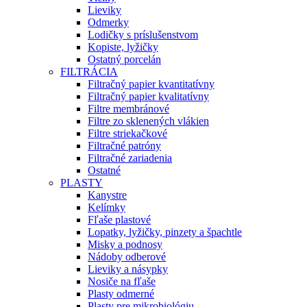
Lieviky
Odmerky
Lodičky s príslušenstvom
Kopiste, lyžičky
Ostatný porcelán
FILTRÁCIA
Filtračný papier kvantitatívny
Filtračný papier kvalitatívny
Filtre membránové
Filtre zo sklenených vlákien
Filtre striekačkové
Filtračné patróny
Filtračné zariadenia
Ostatné
PLASTY
Kanystre
Kelímky
Fľaše plastové
Lopatky, lyžičky, pinzety a špachtle
Misky a podnosy
Nádoby odberové
Lieviky a násypky
Nosiče na fľaše
Plasty odmerné
Plasty pre mikrobiológiu