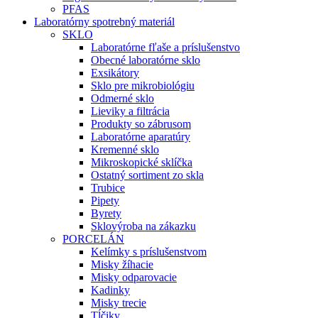
PFAS
Laboratórny spotrebný materiál
SKLO
Laboratórne fľaše a príslušenstvo
Obecné laboratórne sklo
Exsikátory
Sklo pre mikrobiológiu
Odmerné sklo
Lieviky a filtrácia
Produkty so zábrusom
Laboratórne aparatúry
Kremenné sklo
Mikroskopické sklíčka
Ostatný sortiment zo skla
Trubice
Pipety
Byrety
Sklovýroba na zákazku
PORCELÁN
Kelímky s príslušenstvom
Misky žíhacie
Misky odparovacie
Kadinky
Misky trecie
Tĺčiky