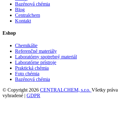
Bazénová chémia
Blog
Centralchem
Kontakt
Eshop
Chemikálie
Referenčné materiály
Laboratórny spotrebný materiál
Laboratórne prístroje
Praktická chémia
Foto chémia
Bazénová chémia
© Copyright 2026
CENTRALCHEM, s.r.o.
Všetky práva
vyhradené |
GDPR