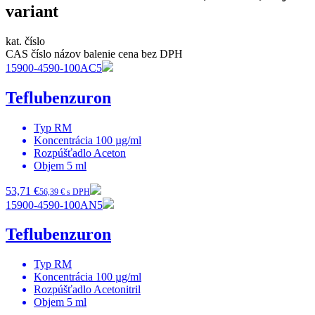
variant
kat. číslo
CAS číslo
názov
balenie
cena bez DPH
15900-4590-100AC5
Teflubenzuron
Typ
RM
Koncentrácia
100 µg/ml
Rozpúšťadlo
Aceton
Objem
5 ml
53,71 €
56,39 € s DPH
15900-4590-100AN5
Teflubenzuron
Typ
RM
Koncentrácia
100 µg/ml
Rozpúšťadlo
Acetonitril
Objem
5 ml