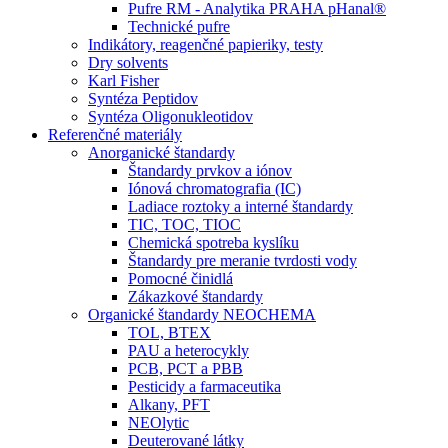
Pufre RM - Analytika PRAHA pHanal®
Technické pufre
Indikátory, reagenčné papieriky, testy
Dry solvents
Karl Fisher
Syntéza Peptidov
Syntéza Oligonukleotidov
Referenčné materiály
Anorganické štandardy
Štandardy prvkov a iónov
Iónová chromatografia (IC)
Ladiace roztoky a interné štandardy
TIC, TOC, TIOC
Chemická spotreba kyslíku
Štandardy pre meranie tvrdosti vody
Pomocné činidlá
Zákazkové štandardy
Organické štandardy NEOCHEMA
TOL, BTEX
PAU a heterocykly
PCB, PCT a PBB
Pesticidy a farmaceutika
Alkany, PFT
NEOlytic
Deuterované látky