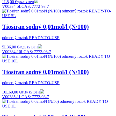
1L
8,00 €
9,84 € s DPH
V00384-5L
CAS:
7772-98-7
Tiosíran sodný 0,01mol/l (N/100)
odmerný roztok READY-TO-USE
5L
36,00 €
44,28 € s DPH
V00384-10L
CAS:
7772-98-7
Tiosíran sodný 0,01mol/l (N/100)
odmerný roztok READY-TO-USE
10L
69,00 €
84,87 € s DPH
V00385-1L
CAS:
7772-98-7