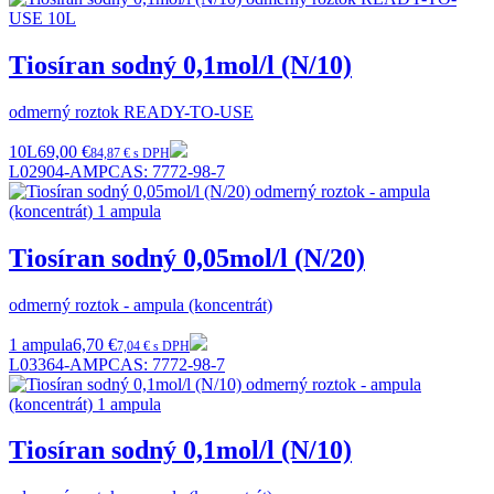
Tiosíran sodný 0,1mol/l (N/10)
odmerný roztok READY-TO-USE
10L
69,00 €
84,87 € s DPH
L02904-AMP
CAS:
7772-98-7
Tiosíran sodný 0,05mol/l (N/20)
odmerný roztok - ampula (koncentrát)
1 ampula
6,70 €
7,04 € s DPH
L03364-AMP
CAS:
7772-98-7
Tiosíran sodný 0,1mol/l (N/10)