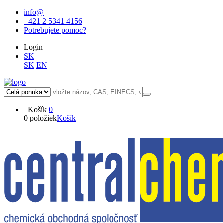
info@
+421 2 5341 4156
Potrebujete pomoc?
Login
SK
SK
EN
Košík
0
0 položiek
Košík