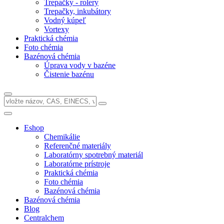
Trepačky - rolery
Trepačky, inkubátory
Vodný kúpeľ
Vortexy
Praktická chémia
Foto chémia
Bazénová chémia
Úprava vody v bazéne
Čistenie bazénu
Eshop
Chemikálie
Referenčné materiály
Laboratórny spotrebný materiál
Laboratórne prístroje
Praktická chémia
Foto chémia
Bazénová chémia
Bazénová chémia
Blog
Centralchem