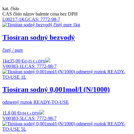
kat. číslo
CAS číslo
názov
balenie
cena bez DPH
L00217-1KG
CAS:
7772-98-7
Tiosíran sodný bezvodý
čistý / pure
1kg
35,00 €
43,05 € s DPH
V00383-1L
CAS:
7772-98-7
Tiosíran sodný 0,001mol/l (N/1000)
odmerný roztok READY-TO-USE
1L
8,00 €
9,84 € s DPH
V00383-5L
CAS:
7772-98-7