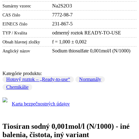
Na2S2O3
Sumárny vzorec
7772-98-7
CAS číslo
231-867-5
EINECS číslo
odmerný roztok READY-TO-USE
TYP / Kvalita
f = 1,000 ± 0,002
Obsah hlavnej zložky
Sodium thiosulfate 0,001mol/l (N/1000)
Anglický názov
Kategórie produktu:
Hotový roztok – „Ready-to-use“
Normanály
Chemikálie
Karta bezpečnostných údajov
Tiosíran sodný 0,001mol/l (N/1000) - iné
balenia, čistota, iný variant