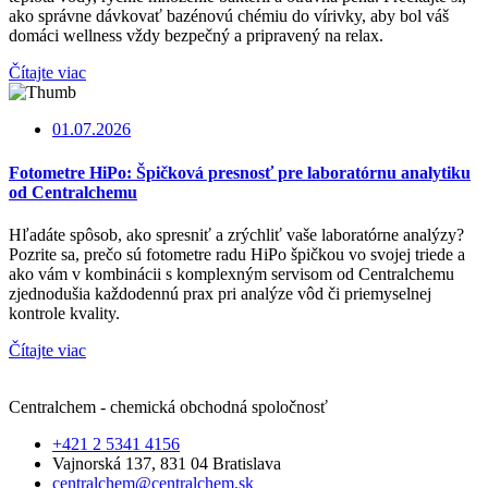
ako správne dávkovať bazénovú chémiu do vírivky, aby bol váš
domáci wellness vždy bezpečný a pripravený na relax.
Čítajte viac
01.07.2026
Fotometre HiPo: Špičková presnosť pre laboratórnu analytiku
od Centralchemu
Hľadáte spôsob, ako spresniť a zrýchliť vaše laboratórne analýzy?
Pozrite sa, prečo sú fotometre radu HiPo špičkou vo svojej triede a
ako vám v kombinácii s komplexným servisom od Centralchemu
zjednodušia každodennú prax pri analýze vôd či priemyselnej
kontrole kvality.
Čítajte viac
Centralchem - chemická obchodná spoločnosť
+421 2 5341 4156
Vajnorská 137, 831 04 Bratislava
centralchem@centralchem.sk