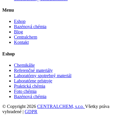
Menu
Eshop
Bazénová chémia
Blog
Centralchem
Kontakt
Eshop
Chemikálie
Referenčné materiály
Laboratórny spotrebný materiál
Laboratórne prístroje
Praktická chémia
Foto chémia
Bazénová chémia
© Copyright 2026
CENTRALCHEM, s.r.o.
Všetky práva
vyhradené |
GDPR