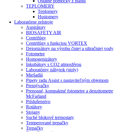
Ostatné pomôcky z plastu
TEPLOMERY
Teplomery
Hustomery
Laboratórne prístroje
Aspirátory
BIOSAFETY AIR
Centrifúgy
Centrifúgy s funkciou VORTEX
Deionizátory na výrobu čistej a ultračistej vody
Fotometre
Homogenizátory
Inkubátory s CO2 atmosférou
Laboratórny nábytok (stoly)
Miešadlá
Pipety radu Assist s nastaviteľným objemom
Premývačky
Prenosné, kompaktné fotometre a denzitometre
McFarland
Príslušenstvo
Rotátory
Stojany
Suché blokové termostaty
Temperované trepačky
Trepačky