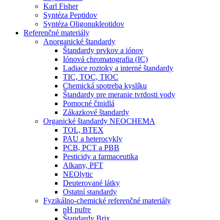
Karl Fisher
Syntéza Peptidov
Syntéza Oligonukleotidov
Referenčné materiály
Anorganické štandardy
Štandardy prvkov a iónov
Iónová chromatografia (IC)
Ladiace roztoky a interné štandardy
TIC, TOC, TIOC
Chemická spotreba kyslíku
Štandardy pre meranie tvrdosti vody
Pomocné činidlá
Zákazkové štandardy
Organické štandardy NEOCHEMA
TOL, BTEX
PAU a heterocykly
PCB, PCT a PBB
Pesticidy a farmaceutika
Alkany, PFT
NEOlytic
Deuterované látky
Ostatní standardy
Fyzikálno-chemické referenčné materiály
pH pufre
Štandardy Brix