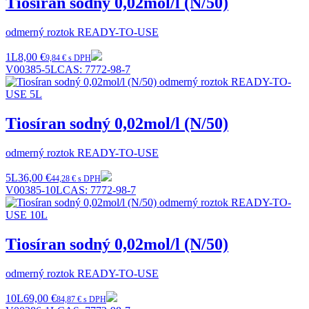
Tiosíran sodný 0,02mol/l (N/50)
odmerný roztok READY-TO-USE
1L
8,00 €
9,84 € s DPH
V00385-5L
CAS:
7772-98-7
Tiosíran sodný 0,02mol/l (N/50)
odmerný roztok READY-TO-USE
5L
36,00 €
44,28 € s DPH
V00385-10L
CAS:
7772-98-7
Tiosíran sodný 0,02mol/l (N/50)
odmerný roztok READY-TO-USE
10L
69,00 €
84,87 € s DPH