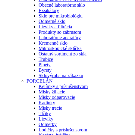
Obecné laboratórne sklo
Exsikátory
Sklo pre mikrobiológiu
Odmerné sklo
Lieviky a filtrácia
Produkty so zábrusom
Laboratórne aparatúry
Kremenné sklo
Mikroskopické sklíčka
Ostatný sortiment zo skla
Trubice
Pipety
Byrety
Sklovýroba na zákazku
PORCELÁN
Kelímky s príslušenstvom
Misky žíhacie
Misky odparovacie
Kadinky
Misky trecie
Tĺčiky
Lieviky
Odmerky
Lodičky s príslušenstvom