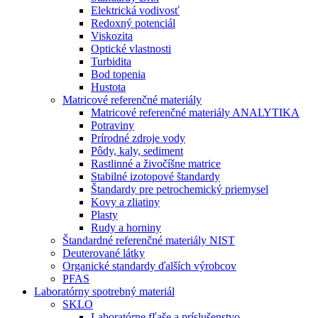
Elektrická vodivosť
Redoxný potenciál
Viskozita
Optické vlastnosti
Turbidita
Bod topenia
Hustota
Matricové referenčné materiály
Matricové referenčné materiály ANALYTIKA
Potraviny
Prírodné zdroje vody
Pôdy, kaly, sediment
Rastlinné a živočíšne matrice
Stabilné izotopové štandardy
Štandardy pre petrochemický priemysel
Kovy a zliatiny
Plasty
Rudy a horniny
Štandardné referenčné materiály NIST
Deuterované látky
Organické standardy ďalších výrobcov
PFAS
Laboratórny spotrebný materiál
SKLO
Laboratórne fľaše a príslušenstvo