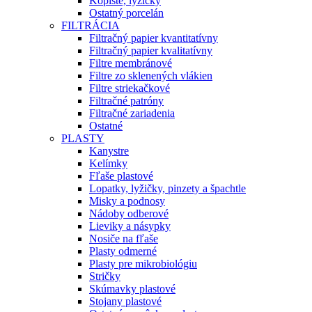
Kopiste, lyžičky
Ostatný porcelán
FILTRÁCIA
Filtračný papier kvantitatívny
Filtračný papier kvalitatívny
Filtre membránové
Filtre zo sklenených vlákien
Filtre striekačkové
Filtračné patróny
Filtračné zariadenia
Ostatné
PLASTY
Kanystre
Kelímky
Fľaše plastové
Lopatky, lyžičky, pinzety a špachtle
Misky a podnosy
Nádoby odberové
Lieviky a násypky
Nosiče na fľaše
Plasty odmerné
Plasty pre mikrobiológiu
Stričky
Skúmavky plastové
Stojany plastové