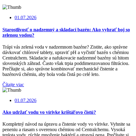
01.07.2026
Starostlivosť o nadzemný a skladací bazén: Ako vyhrať boj so
zelenou vodou?
Trápi vás zelená voda v nadzemnom bazéne? Zistite, ako správne
dávkovať chlórové tablety, upraviť pH a vyčistiť bazén s chémiou
Centralchem. Skladacie a nafukovacie nadzemné bazény sú hitom
slovenských záhrad. Často však trpia poddimenzovanou filtráciou.
Prečítajte si, ako správne kombinovať mechanické čistenie a
bazénovú chémiu, aby bola voda čistá po celé leto.
Čítajte viac
01.07.2026
Ako udržať vodu vo vírivke krištáľovo čistú?
Kompletný návod na úpravu a čistenie vody vo vírivke. Vyhnite sa
peneniu a riasam s overenou chémiou od Centralchemu. Vysoká
teplota vody, rýchle množenie baktérií a otravná pena. Prečítajte si,