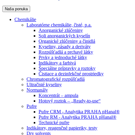
Naša ponuka
Chemikálie
Laboratórne chemikálie, čisté, p.a.
Anorganické zlúčeniny
Soli anorganických kyselín
Organické zlúčeniny a činidlá
Kyseliny, zásady a deriváty
Rozpúšťadlá a prchavé látky
Prvky a jednoduché látky
Indikátory a farbivá
Špeciálne prípravky a roztoky
Čistiace a dezinfekčné prostriedky
Chromatografické rozpúšťadlá
Ultračisté kyseliny
Normanály
Koncentrát – ampula
Hotový roztok – „Ready-to-use“
Pufre
Pufre CRM - Analytika PRAHA pHanal®
Pufre RM - Analytika PRAHA pHanal®
Technické pufre
Indikátory, reagenčné papieriky, testy
Dry solvents