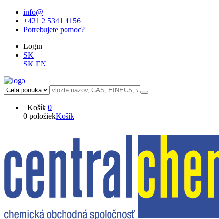
info@
+421 2 5341 4156
Potrebujete pomoc?
Login
SK
SK
EN
Košík
0
0 položiek
Košík