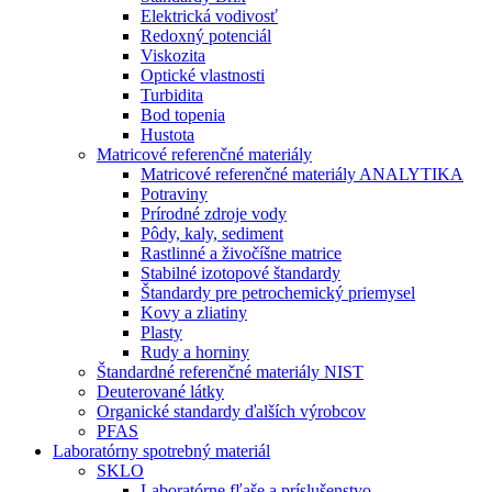
Elektrická vodivosť
Redoxný potenciál
Viskozita
Optické vlastnosti
Turbidita
Bod topenia
Hustota
Matricové referenčné materiály
Matricové referenčné materiály ANALYTIKA
Potraviny
Prírodné zdroje vody
Pôdy, kaly, sediment
Rastlinné a živočíšne matrice
Stabilné izotopové štandardy
Štandardy pre petrochemický priemysel
Kovy a zliatiny
Plasty
Rudy a horniny
Štandardné referenčné materiály NIST
Deuterované látky
Organické standardy ďalších výrobcov
PFAS
Laboratórny spotrebný materiál
SKLO
Laboratórne fľaše a príslušenstvo