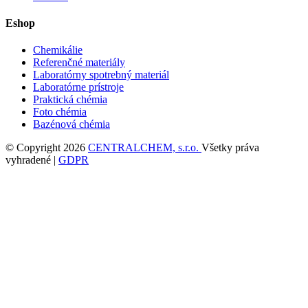
Eshop
Chemikálie
Referenčné materiály
Laboratórny spotrebný materiál
Laboratórne prístroje
Praktická chémia
Foto chémia
Bazénová chémia
© Copyright 2026
CENTRALCHEM, s.r.o.
Všetky práva
vyhradené |
GDPR