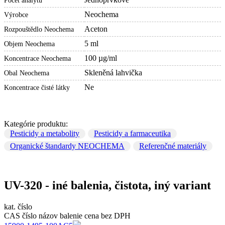
Počet analytů
Neochema
Výrobce
Aceton
Rozpouštědlo Neochema
5 ml
Objem Neochema
100 µg/ml
Koncentrace Neochema
Skleněná lahvička
Obal Neochema
Ne
Koncentrace čisté látky
Kategórie produktu:
Pesticidy a metabolity
Pesticidy a farmaceutika
Organické štandardy NEOCHEMA
Referenčné materiály
UV-320 - iné balenia, čistota, iný variant
kat. číslo
CAS číslo
názov
balenie
cena bez DPH