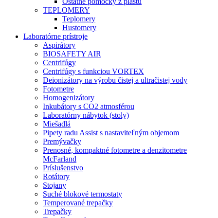
Ostatné pomôcky z plastu
TEPLOMERY
Teplomery
Hustomery
Laboratórne prístroje
Aspirátory
BIOSAFETY AIR
Centrifúgy
Centrifúgy s funkciou VORTEX
Deionizátory na výrobu čistej a ultračistej vody
Fotometre
Homogenizátory
Inkubátory s CO2 atmosférou
Laboratórny nábytok (stoly)
Miešadlá
Pipety radu Assist s nastaviteľným objemom
Premývačky
Prenosné, kompaktné fotometre a denzitometre
McFarland
Príslušenstvo
Rotátory
Stojany
Suché blokové termostaty
Temperované trepačky
Trepačky