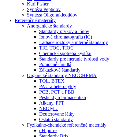
Karl Fisher
Syntéza Peptidov
Syntéza Oligonukleotidov
Referenčné materiály
Anorganické štandardy
Štandardy prvkov a iónov
Iónová chromatografia (IC)
Ladiace roztoky a interné štandardy
TIC, TOC, TIOC
Chemická spotreba kyslíku
Štandardy pre meranie tvrdosti vody
Pomocné činidlá
Zákazkové štandardy
Organické štandardy NEOCHEMA
TOL, BTEX
PAU a heterocykly
PCB, PCT a PBB
Pesticidy a farmaceutika
Alkany, PFT
NEOlytic
Deuterované látky
Ostatní standardy
Fyzikálno-chemické referenčné materiály
pH pufre
Štandardy Brix