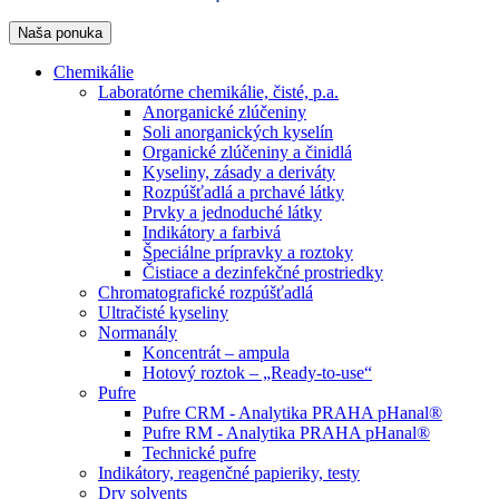
Naša ponuka
Chemikálie
Laboratórne chemikálie, čisté, p.a.
Anorganické zlúčeniny
Soli anorganických kyselín
Organické zlúčeniny a činidlá
Kyseliny, zásady a deriváty
Rozpúšťadlá a prchavé látky
Prvky a jednoduché látky
Indikátory a farbivá
Špeciálne prípravky a roztoky
Čistiace a dezinfekčné prostriedky
Chromatografické rozpúšťadlá
Ultračisté kyseliny
Normanály
Koncentrát – ampula
Hotový roztok – „Ready-to-use“
Pufre
Pufre CRM - Analytika PRAHA pHanal®
Pufre RM - Analytika PRAHA pHanal®
Technické pufre
Indikátory, reagenčné papieriky, testy
Dry solvents