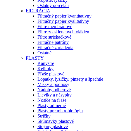
Kopiste, lyžičky
Ostatný porcelán
FILTRÁCIA
Filtračný papier kvantitatívny
Filtračný papier kvalitatívny
Filtre membránové
Filtre zo sklenených vlákien
Filtre striekačkové
Filtračné patróny
Filtračné zariadenia
Ostatné
PLASTY
Kanystre
Kelímky
Fľaše plastové
Lopatky, lyžičky, pinzety a špachtle
Misky a podnosy
Nádoby odberové
Lieviky a násypky
Nosiče na fľaše
Plasty odmerné
Plasty pre mikrobiológiu
Stričky
Skúmavky plastové
Stojany plastové