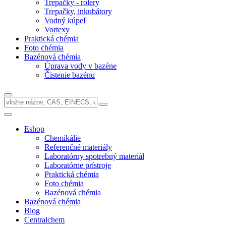
Trepačky - rolery
Trepačky, inkubátory
Vodný kúpeľ
Vortexy
Praktická chémia
Foto chémia
Bazénová chémia
Úprava vody v bazéne
Čistenie bazénu
Eshop
Chemikálie
Referenčné materiály
Laboratórny spotrebný materiál
Laboratórne prístroje
Praktická chémia
Foto chémia
Bazénová chémia
Bazénová chémia
Blog
Centralchem