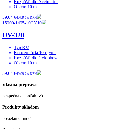
Rozpúšťadlo
Acetonitril
Objem
10 ml
39,04 €
40,99 € s DPH
15900-1495-10CY10
UV-320
Typ
RM
Koncentrácia
10 µg/ml
Rozpúšťadlo
Cyklohexan
Objem
10 ml
39,04 €
40,99 € s DPH
Vlastná preprava
bezpečná a spoľahlivá
Produkty skladom
posielame hneď