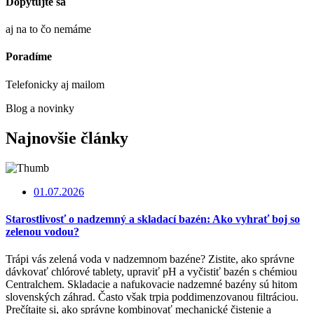
Dopytujte sa
aj na to čo nemáme
Poradíme
Telefonicky aj mailom
Blog a novinky
Najnovšie články
01.07.2026
Starostlivosť o nadzemný a skladací bazén: Ako vyhrať boj so
zelenou vodou?
Trápi vás zelená voda v nadzemnom bazéne? Zistite, ako správne
dávkovať chlórové tablety, upraviť pH a vyčistiť bazén s chémiou
Centralchem. Skladacie a nafukovacie nadzemné bazény sú hitom
slovenských záhrad. Často však trpia poddimenzovanou filtráciou.
Prečítajte si, ako správne kombinovať mechanické čistenie a