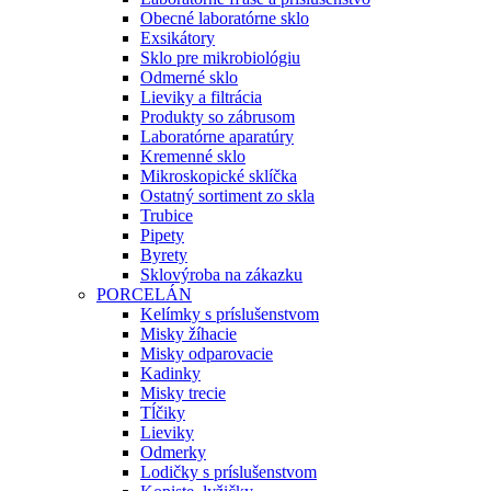
Obecné laboratórne sklo
Exsikátory
Sklo pre mikrobiológiu
Odmerné sklo
Lieviky a filtrácia
Produkty so zábrusom
Laboratórne aparatúry
Kremenné sklo
Mikroskopické sklíčka
Ostatný sortiment zo skla
Trubice
Pipety
Byrety
Sklovýroba na zákazku
PORCELÁN
Kelímky s príslušenstvom
Misky žíhacie
Misky odparovacie
Kadinky
Misky trecie
Tĺčiky
Lieviky
Odmerky
Lodičky s príslušenstvom