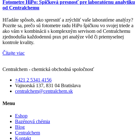
Fotometre HiPo: Špičková presnosť pre laboratórnu analytiku
od Centralchemu
Hľadáte spôsob, ako spresniť a zrýchliť vaše laboratórne analýzy?
Pozrite sa, prečo sú fotometre radu HiPo špičkou vo svojej triede a
ako vám v kombinácii s komplexným servisom od Centralchemu
zjednodušia každodennú prax pri analýze vôd či priemyselnej
kontrole kvality.
Čítajte viac
Centralchem - chemická obchodná spoločnosť
+421 2 5341 4156
Vajnorská 137, 831 04 Bratislava
centralchem@centralchem.sk
Menu
Eshop
Bazénová chémia
Blog
Centralchem
Kontakt