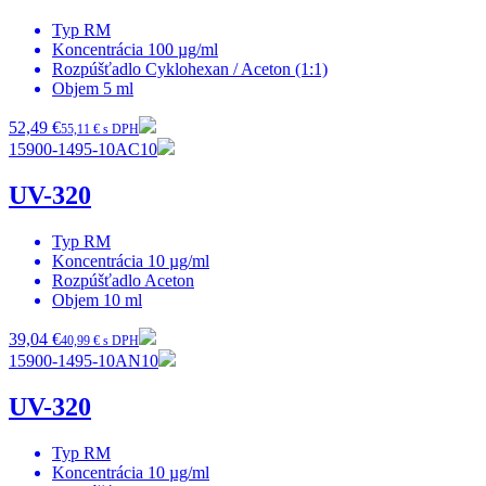
Typ
RM
Koncentrácia
100 µg/ml
Rozpúšťadlo
Cyklohexan / Aceton (1:1)
Objem
5 ml
52,49 €
55,11 € s DPH
15900-1495-10AC10
UV-320
Typ
RM
Koncentrácia
10 µg/ml
Rozpúšťadlo
Aceton
Objem
10 ml
39,04 €
40,99 € s DPH
15900-1495-10AN10
UV-320
Typ
RM
Koncentrácia
10 µg/ml