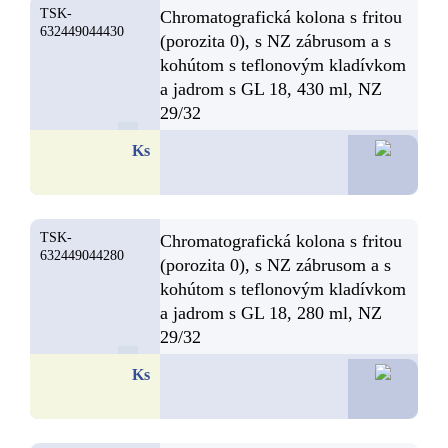
TSK-
Chromatografická kolona s fritou
632449044430
(porozita 0), s NZ zábrusom a s
kohútom s teflonovým kladívkom
a jadrom s GL 18, 430 ml, NZ
29/32
66,3
Ks
TSK-
Chromatografická kolona s fritou
632449044280
(porozita 0), s NZ zábrusom a s
kohútom s teflonovým kladívkom
a jadrom s GL 18, 280 ml, NZ
29/32
64,7
Ks