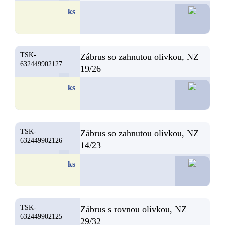
7,
ks
TSK-
Zábrus so zahnutou olivkou, NZ
632449902127
19/26
7,
ks
TSK-
Zábrus so zahnutou olivkou, NZ
632449902126
14/23
6,
ks
TSK-
Zábrus s rovnou olivkou, NZ
632449902125
29/32