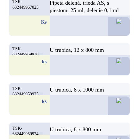
TSK-
Pipeta delená, trieda AS, s
632449967025
piestom, 25 ml, delenie 0,1 ml
17,6
Ks
TSK-
U trubica, 12 x 800 mm
632449959930
16,5
ks
TSK-
U trubica, 8 x 1000 mm
632449959925
15,7
ks
TSK-
U trubica, 8 x 800 mm
632449959924