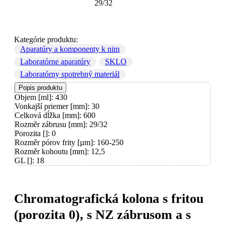
29/32
Kategórie produktu:
Aparatúry a komponenty k nim
Laboratórne aparatúry
SKLO
Laboratórny spotrebný materiál
Popis produktu
Objem [ml]: 430
Vonkajší priemer [mm]: 30
Celková dĺžka [mm]: 600
Rozměr zábrusu [mm]: 29/32
Porozita []: 0
Rozměr pórov frity [µm]: 160-250
Rozměr kohoutu [mm]: 12,5
GL []: 18
Chromatografická kolona s fritou
(porozita 0), s NZ zábrusom a s