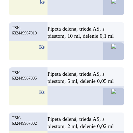
14,8
ks
TSK-
Pipeta delená, trieda AS, s
632449967010
piestom, 10 ml, delenie 0,1 ml
11,4
Ks
TSK-
Pipeta delená, trieda AS, s
632449967005
piestom, 5 ml, delenie 0,05 ml
11,3
Ks
TSK-
Pipeta delená, trieda AS, s
632449967002
piestom, 2 ml, delenie 0,02 ml