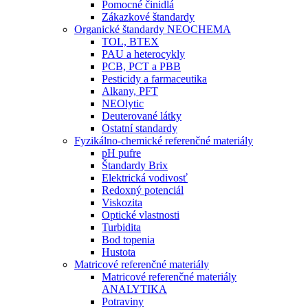
Pomocné činidlá
Zákazkové štandardy
Organické štandardy NEOCHEMA
TOL, BTEX
PAU a heterocykly
PCB, PCT a PBB
Pesticidy a farmaceutika
Alkany, PFT
NEOlytic
Deuterované látky
Ostatní standardy
Fyzikálno-chemické referenčné materiály
pH pufre
Štandardy Brix
Elektrická vodivosť
Redoxný potenciál
Viskozita
Optické vlastnosti
Turbidita
Bod topenia
Hustota
Matricové referenčné materiály
Matricové referenčné materiály
ANALYTIKA
Potraviny