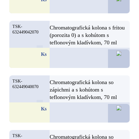
TSK-
Chromatografická kolona s fritou
632449042070
(porozita 0) a s kohútom s
teflonovým kladívkom, 70 ml
25,4
Ks
TSK-
Chromatografická kolona so
632449040070
zápichmi a s kohútom s
teflonovým kladívkom, 70 ml
24,0
Ks
TSK-
Chromatografická kolona so