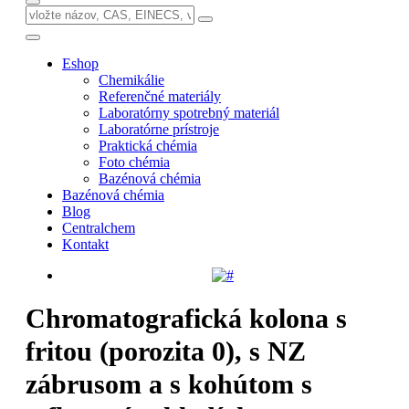
Eshop
Chemikálie
Referenčné materiály
Laboratórny spotrebný materiál
Laboratórne prístroje
Praktická chémia
Foto chémia
Bazénová chémia
Bazénová chémia
Blog
Centralchem
Kontakt
Chromatografická kolona s
fritou (porozita 0), s NZ
zábrusom a s kohútom s