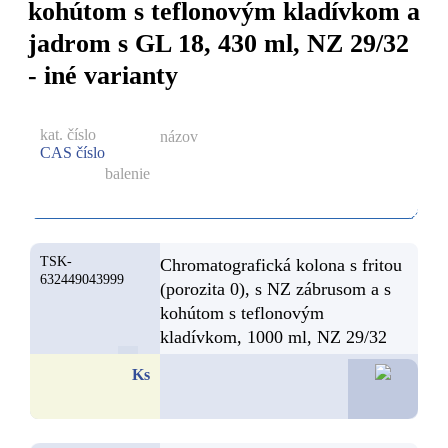
kohútom s teflonovým kladívkom a
jadrom s GL 18, 430 ml, NZ 29/32
- iné varianty
kat. číslo
názov
CAS číslo
balenie
TSK-
Chromatografická kolona s fritou
632449043999
(porozita 0), s NZ zábrusom a s
kohútom s teflonovým
kladívkom, 1000 ml, NZ 29/32
66,9
Ks