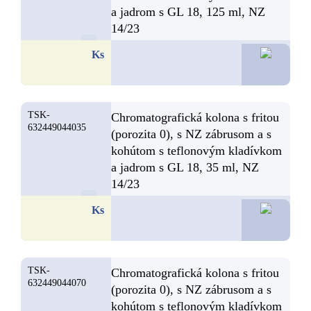
a jadrom s GL 18, 125 ml, NZ
14/23
59,8
Ks
TSK-
Chromatografická kolona s fritou
632449044035
(porozita 0), s NZ zábrusom a s
kohútom s teflonovým kladívkom
a jadrom s GL 18, 35 ml, NZ
14/23
58,2
Ks
TSK-
Chromatografická kolona s fritou
632449044070
(porozita 0), s NZ zábrusom a s
kohútom s teflonovým kladívkom