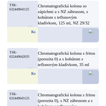
TSK-
Chromatografická kolona so
632449041125
zápichmi a s NZ zábrusom, s
kohútom s teflonovým
kladívkom, 125 ml, NZ 29/32
34,4
Ks
TSK-
Chromatografická kolona s fritou
632449042035
(porozita 0) a s kohútom s
teflonovým kladívkom, 35 ml
33,6
Ks
TSK-
Chromatografická kolona s fritou
632449043125
(porozita 0), s NZ zábrusom a s