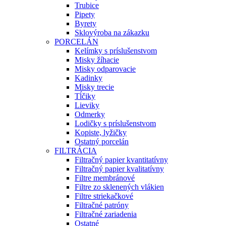
Trubice
Pipety
Byrety
Sklovýroba na zákazku
PORCELÁN
Kelímky s príslušenstvom
Misky žíhacie
Misky odparovacie
Kadinky
Misky trecie
Tĺčiky
Lieviky
Odmerky
Lodičky s príslušenstvom
Kopiste, lyžičky
Ostatný porcelán
FILTRÁCIA
Filtračný papier kvantitatívny
Filtračný papier kvalitatívny
Filtre membránové
Filtre zo sklenených vlákien
Filtre striekačkové
Filtračné patróny
Filtračné zariadenia
Ostatné