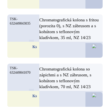
TSK-
Chromatografická kolona s fritou
632449043035
(porozita 0), s NZ zábrusom a s
kohútom s teflonovým
kladívkom, 35 ml, NZ 14/23
32,5
Ks
TSK-
Chromatografická kolona so
632449041070
zápichmi a s NZ zábrusom, s
kohútom s teflonovým
kladívkom, 70 ml, NZ 14/23
31,9
Ks