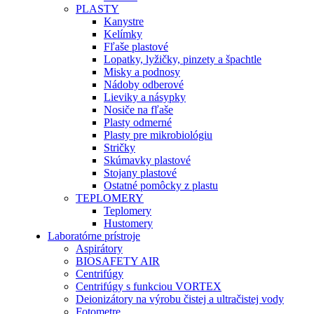
PLASTY
Kanystre
Kelímky
Fľaše plastové
Lopatky, lyžičky, pinzety a špachtle
Misky a podnosy
Nádoby odberové
Lieviky a násypky
Nosiče na fľaše
Plasty odmerné
Plasty pre mikrobiológiu
Stričky
Skúmavky plastové
Stojany plastové
Ostatné pomôcky z plastu
TEPLOMERY
Teplomery
Hustomery
Laboratórne prístroje
Aspirátory
BIOSAFETY AIR
Centrifúgy
Centrifúgy s funkciou VORTEX
Deionizátory na výrobu čistej a ultračistej vody
Fotometre