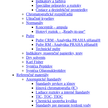
Indikátory a farbivá
Špeciálne prípravky a roztoky
Čistiace a dezinfekčné prostriedky
Chromatografické rozpúšťadlá
Ultračisté kyseliny
Normanály
Koncentrát – ampula
Hotový roztok – „Ready-to-use“
Pufre
Pufre CRM - Analytika PRAHA pHanal®
Pufre RM - Analytika PRAHA pHanal®
Technické pufre
Indikátory, reagenčné papieriky, testy
Dry solvents
Karl Fisher
Syntéza Peptidov
Syntéza Oligonukleotidov
Referenčné materiály
Anorganické štandardy
Štandardy prvkov a iónov
Iónová chromatografia (IC)
Ladiace roztoky a interné štandardy
TIC, TOC, TIOC
Chemická spotreba kyslíku
Štandardy pre meranie tvrdosti vody