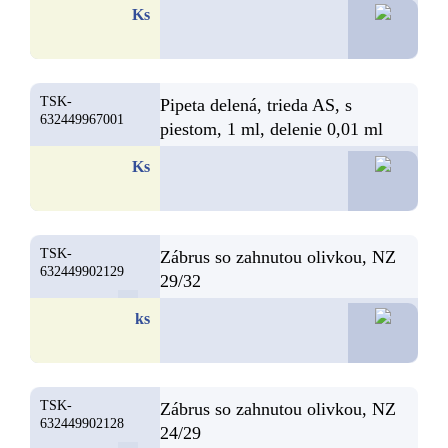
11,2
Ks
TSK-
Pipeta delená, trieda AS, s
632449967001
piestom, 1 ml, delenie 0,01 ml
11,1
Ks
TSK-
Zábrus so zahnutou olivkou, NZ
632449902129
29/32
8,1
ks
TSK-
Zábrus so zahnutou olivkou, NZ
632449902128
24/29