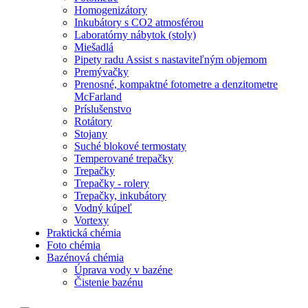
Homogenizátory
Inkubátory s CO2 atmosférou
Laboratórny nábytok (stoly)
Miešadlá
Pipety radu Assist s nastaviteľným objemom
Premývačky
Prenosné, kompaktné fotometre a denzitometre
McFarland
Príslušenstvo
Rotátory
Stojany
Suché blokové termostaty
Temperované trepačky
Trepačky
Trepačky - rolery
Trepačky, inkubátory
Vodný kúpeľ
Vortexy
Praktická chémia
Foto chémia
Bazénová chémia
Úprava vody v bazéne
Čistenie bazénu