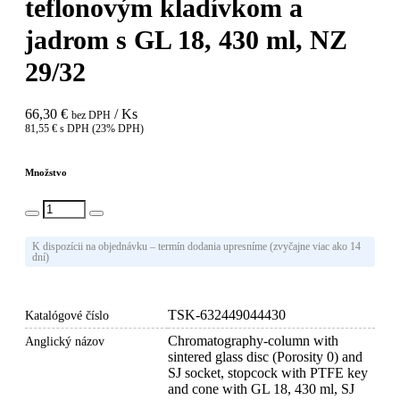
teflonovým kladívkom a
jadrom s GL 18, 430 ml, NZ
29/32
66,30 €
/ Ks
bez DPH
81,55 € s DPH (23% DPH)
Množstvo
Vlož do košíka
K dispozícii na objednávku – termín dodania upresníme (zvyčajne viac ako 14
dní)
TSK-632449044430
Katalógové číslo
Chromatography-column with
Anglický názov
sintered glass disc (Porosity 0) and
SJ socket, stopcock with PTFE key
and cone with GL 18, 430 ml, SJ