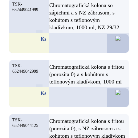
TSK-
Chromatografická kolona so
632449041999
zápichmi a s NZ zábrusom, s
kohútom s teflonovým
kladívkom, 1000 ml, NZ 29/32
62,3
Ks
TSK-
Chromatografická kolona s fritou
632449042999
(porozita 0) a s kohútom s
teflonovým kladívkom, 1000 ml
60,6
Ks
TSK-
Chromatografická kolona s fritou
632449044125
(porozita 0), s NZ zábrusom a s
kohútom s teflonovým kladívkom