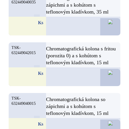
632449040035
zápichmi a s kohútom s
teflonovým kladívkom, 35 ml
23,6
Ks
TSK-
Chromatografická kolona s fritou
632449042015
(porozita 0) a s kohútom s
teflonovým kladívkom, 15 ml
23,2
Ks
TSK-
Chromatografická kolona so
632449040015
zápichmi a s kohútom s
teflonovým kladívkom, 15 ml
22,6
Ks