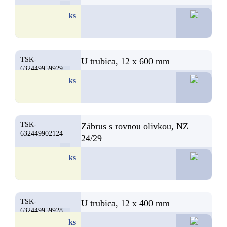
6,
ks
TSK-
U trubica, 12 x 600 mm
632449959929
6,
ks
TSK-
Zábrus s rovnou olivkou, NZ
632449902124
24/29
6,
ks
TSK-
U trubica, 12 x 400 mm
632449959928
6,
ks