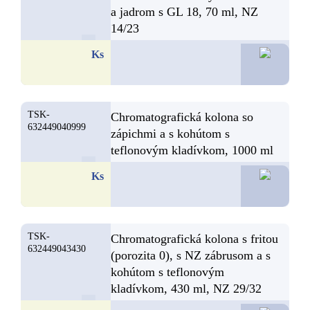
a jadrom s GL 18, 70 ml, NZ
14/23
57,9
Ks
TSK-
Chromatografická kolona so
632449040999
zápichmi a s kohútom s
teflonovým kladívkom, 1000 ml
54,0
Ks
TSK-
Chromatografická kolona s fritou
632449043430
(porozita 0), s NZ zábrusom a s
kohútom s teflonovým
kladívkom, 430 ml, NZ 29/32