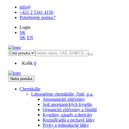
info@
+421 2 5341 4156
Potrebujete pomoc?
Login
SK
SK
EN
Košík
0
Naša ponuka
Chemikálie
Laboratórne chemikálie, čisté, p.a.
Anorganické zlúčeniny
Soli anorganických kyselín
Organické zlúčeniny a činidlá
Kyseliny, zásady a deriváty
Rozpúšťadlá a prchavé látky
Prvky a jednoduché látky