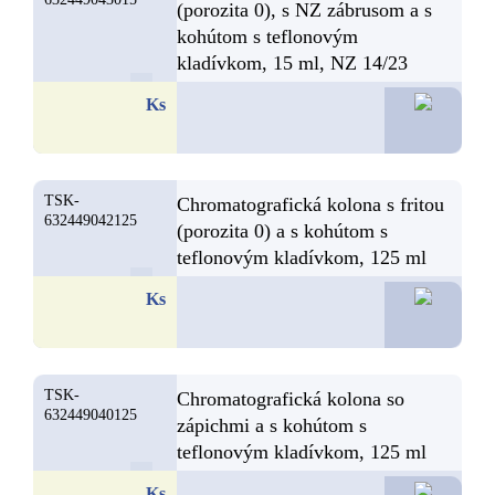
(porozita 0), s NZ zábrusom a s
kohútom s teflonovým
kladívkom, 15 ml, NZ 14/23
29,1
Ks
TSK-
Chromatografická kolona s fritou
632449042125
(porozita 0) a s kohútom s
teflonovým kladívkom, 125 ml
26,6
Ks
TSK-
Chromatografická kolona so
632449040125
zápichmi a s kohútom s
teflonovým kladívkom, 125 ml
26,2
Ks