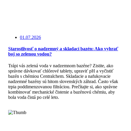
01.07.2026
Starostlivosť o nadzemný a skladací bazén: Ako vyhrať
boj so zelenou vodou?
Trápi vás zelená voda v nadzemnom bazéne? Zistite, ako
správne dávkovať chlórové tablety, upraviť pH a vyčistiť
bazén s chémiou Centralchem. Skladacie a nafukovacie
nadzemné bazény sú hitom slovenských záhrad. Často však
trpia poddimenzovanou filtráciou. Prečítajte si, ako správne
kombinovať mechanické čistenie a bazénovú chémiu, aby
bola voda čistá po celé leto.
Čítajte viac