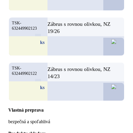
TSK-
Zábrus s rovnou olivkou, NZ
632449902123
19/26
5,
ks
TSK-
Zábrus s rovnou olivkou, NZ
632449902122
14/23
5,
ks
Vlastná preprava
bezpečná a spoľahlivá