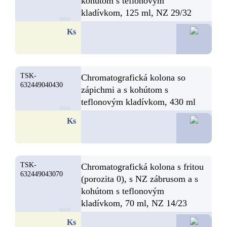
kohútom s teflonovým
kladívkom, 125 ml, NZ 29/32
33,4
Ks
TSK-
Chromatografická kolona so
632449040430
zápichmi a s kohútom s
teflonovým kladívkom, 430 ml
33,1
Ks
TSK-
Chromatografická kolona s fritou
632449043070
(porozita 0), s NZ zábrusom a s
kohútom s teflonovým
kladívkom, 70 ml, NZ 14/23
32,9
Ks