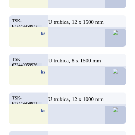
TSK-
U trubica, 12 x 1500 mm
632449959932
20,8
ks
TSK-
U trubica, 8 x 1500 mm
632449959926
18,6
ks
TSK-
U trubica, 12 x 1000 mm
632449959931
17,9
ks