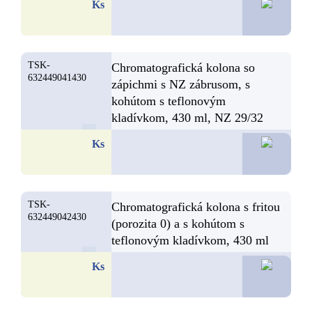
41,6
Ks
TSK-
Chromatografická kolona so
632449041430
zápichmi s NZ zábrusom, s
kohútom s teflonovým
kladívkom, 430 ml, NZ 29/32
41,3
Ks
TSK-
Chromatografická kolona s fritou
632449042430
(porozita 0) a s kohútom s
teflonovým kladívkom, 430 ml
34,7
Ks