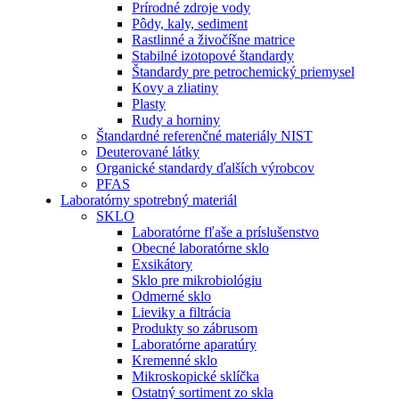
Prírodné zdroje vody
Pôdy, kaly, sediment
Rastlinné a živočíšne matrice
Stabilné izotopové štandardy
Štandardy pre petrochemický priemysel
Kovy a zliatiny
Plasty
Rudy a horniny
Štandardné referenčné materiály NIST
Deuterované látky
Organické standardy ďalších výrobcov
PFAS
Laboratórny spotrebný materiál
SKLO
Laboratórne fľaše a príslušenstvo
Obecné laboratórne sklo
Exsikátory
Sklo pre mikrobiológiu
Odmerné sklo
Lieviky a filtrácia
Produkty so zábrusom
Laboratórne aparatúry
Kremenné sklo
Mikroskopické sklíčka
Ostatný sortiment zo skla