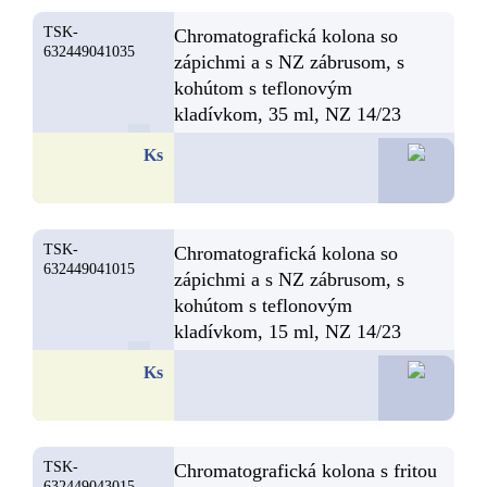
TSK-
Chromatografická kolona so
632449041035
zápichmi a s NZ zábrusom, s
kohútom s teflonovým
kladívkom, 35 ml, NZ 14/23
31,5
Ks
TSK-
Chromatografická kolona so
632449041015
zápichmi a s NZ zábrusom, s
kohútom s teflonovým
kladívkom, 15 ml, NZ 14/23
30,6
Ks
TSK-
Chromatografická kolona s fritou
632449043015