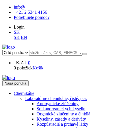
info@
+421 2 5341 4156
Potrebujete pomoc?
Login
SK
SK
EN
Košík
0
0 položiek
Košík
Naša ponuka
Chemikálie
Laboratórne chemikálie, čisté, p.a.
Anorganické zlúčeniny
Soli anorganických kyselín
Organické zlúčeniny a činidlá
Kyseliny, zásady a deriváty
Rozpúšťadlá a prchavé látky