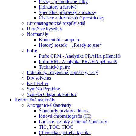
Prvky a jednoduché látky
Indikátory a farbivá
Špeciálne prípravky a roztoky
Čistiace a dezinfekčné prostriedky
Chromatografické rozpúšťadlá
Ultračisté kyseliny
Normanály
Koncentrát – ampula
Hotový roztok – „Ready-to-use“
Pufre
Pufre CRM - Analytika PRAHA pHanal®
Pufre RM - Analytika PRAHA pHanal®
Technické pufre
Indikátory, reagenčné papieriky, testy
Dry solvents
Karl Fisher
Syntéza Peptidov
Syntéza Oligonukleotidov
Referenčné materiály
Anorganické štandardy
Štandardy prvkov a iónov
Iónová chromatografia (IC)
Ladiace roztoky a interné štandardy
TIC, TOC, TIOC
Chemická spotreba kyslíku