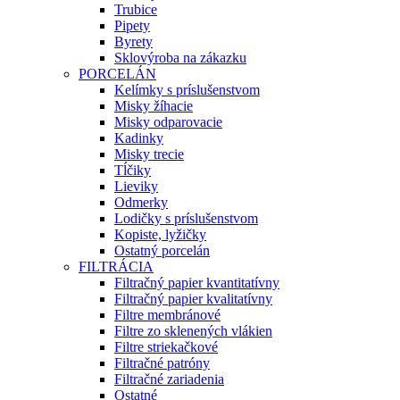
Trubice
Pipety
Byrety
Sklovýroba na zákazku
PORCELÁN
Kelímky s príslušenstvom
Misky žíhacie
Misky odparovacie
Kadinky
Misky trecie
Tĺčiky
Lieviky
Odmerky
Lodičky s príslušenstvom
Kopiste, lyžičky
Ostatný porcelán
FILTRÁCIA
Filtračný papier kvantitatívny
Filtračný papier kvalitatívny
Filtre membránové
Filtre zo sklenených vlákien
Filtre striekačkové
Filtračné patróny
Filtračné zariadenia
Ostatné