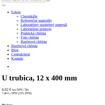
Eshop
Chemikálie
Referenčné materiály
Laboratórny spotrebný materiál
Laboratórne prístroje
Praktická chémia
Foto chémia
Bazénová chémia
Bazénová chémia
Blog
Centralchem
Kontakt
U trubica, 12 x 400 mm
6,02 €
/ ks
bez DPH
7,40 € s DPH (23% DPH)
Množstvo