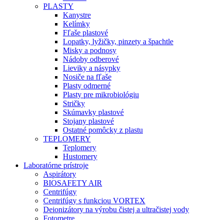
PLASTY
Kanystre
Kelímky
Fľaše plastové
Lopatky, lyžičky, pinzety a špachtle
Misky a podnosy
Nádoby odberové
Lieviky a násypky
Nosiče na fľaše
Plasty odmerné
Plasty pre mikrobiológiu
Stričky
Skúmavky plastové
Stojany plastové
Ostatné pomôcky z plastu
TEPLOMERY
Teplomery
Hustomery
Laboratórne prístroje
Aspirátory
BIOSAFETY AIR
Centrifúgy
Centrifúgy s funkciou VORTEX
Deionizátory na výrobu čistej a ultračistej vody
Fotometre