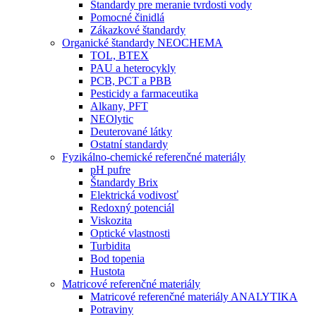
Štandardy pre meranie tvrdosti vody
Pomocné činidlá
Zákazkové štandardy
Organické štandardy NEOCHEMA
TOL, BTEX
PAU a heterocykly
PCB, PCT a PBB
Pesticidy a farmaceutika
Alkany, PFT
NEOlytic
Deuterované látky
Ostatní standardy
Fyzikálno-chemické referenčné materiály
pH pufre
Štandardy Brix
Elektrická vodivosť
Redoxný potenciál
Viskozita
Optické vlastnosti
Turbidita
Bod topenia
Hustota
Matricové referenčné materiály
Matricové referenčné materiály ANALYTIKA
Potraviny