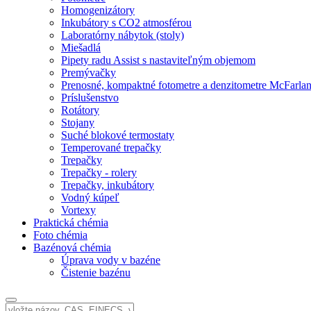
Homogenizátory
Inkubátory s CO2 atmosférou
Laboratórny nábytok (stoly)
Miešadlá
Pipety radu Assist s nastaviteľným objemom
Premývačky
Prenosné, kompaktné fotometre a denzitometre McFarla
Príslušenstvo
Rotátory
Stojany
Suché blokové termostaty
Temperované trepačky
Trepačky
Trepačky - rolery
Trepačky, inkubátory
Vodný kúpeľ
Vortexy
Praktická chémia
Foto chémia
Bazénová chémia
Úprava vody v bazéne
Čistenie bazénu