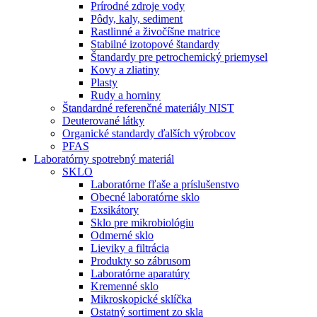
Prírodné zdroje vody
Pôdy, kaly, sediment
Rastlinné a živočíšne matrice
Stabilné izotopové štandardy
Štandardy pre petrochemický priemysel
Kovy a zliatiny
Plasty
Rudy a horniny
Štandardné referenčné materiály NIST
Deuterované látky
Organické standardy ďalších výrobcov
PFAS
Laboratórny spotrebný materiál
SKLO
Laboratórne fľaše a príslušenstvo
Obecné laboratórne sklo
Exsikátory
Sklo pre mikrobiológiu
Odmerné sklo
Lieviky a filtrácia
Produkty so zábrusom
Laboratórne aparatúry
Kremenné sklo
Mikroskopické sklíčka
Ostatný sortiment zo skla