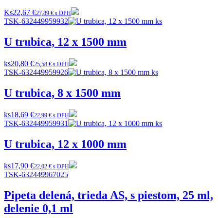
Ks
22,67 €
27,89 € s DPH
TSK-632449959932
U trubica, 12 x 1500 mm
ks
20,80 €
25,58 € s DPH
TSK-632449959926
U trubica, 8 x 1500 mm
ks
18,69 €
22,99 € s DPH
TSK-632449959931
U trubica, 12 x 1000 mm
ks
17,90 €
22,02 € s DPH
TSK-632449967025
Pipeta delená, trieda AS, s piestom, 25 ml,
delenie 0,1 ml