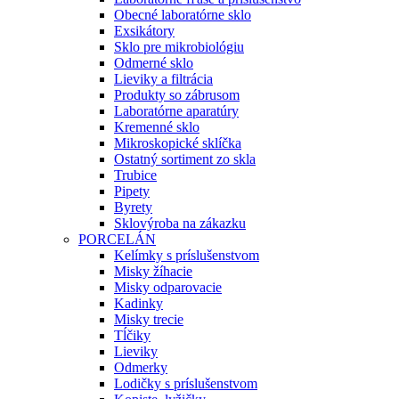
Obecné laboratórne sklo
Exsikátory
Sklo pre mikrobiológiu
Odmerné sklo
Lieviky a filtrácia
Produkty so zábrusom
Laboratórne aparatúry
Kremenné sklo
Mikroskopické sklíčka
Ostatný sortiment zo skla
Trubice
Pipety
Byrety
Sklovýroba na zákazku
PORCELÁN
Kelímky s príslušenstvom
Misky žíhacie
Misky odparovacie
Kadinky
Misky trecie
Tĺčiky
Lieviky
Odmerky
Lodičky s príslušenstvom