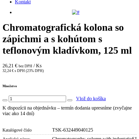
Kontakt
Chromatografická kolona so
zápichmi a s kohútom s
teflonovým kladívkom, 125 ml
26,21 €
/ Ks
bez DPH
32,24 € s DPH (23% DPH)
Množstvo
Vlož do košíka
K dispozícii na objednávku – termín dodania upresníme (zvyčajne
viac ako 14 dní)
TSK-632449040125
Katalógové číslo
Chromatography-column with indentatioSJ