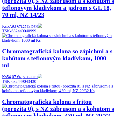
(porozita 0), s NZ zábrusom a s kohútom s
teflonovým kladívkom a jadrom s GL 18,
70 ml, NZ 14/23
Ks
57,93 €
71,25 € s DPH
TSK-632449040999
Chromatografická kolona so zápichmi a s
kohútom s teflonovým kladívkom, 1000
ml
Ks
54,07 €
66,50 € s DPH
TSK-632449043430
Chromatografická kolona s fritou
(porozita 0), s NZ zábrusom a s kohútom s
teflonovým kladívkom, 430 ml, NZ 29/32