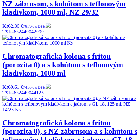
NZ zábrusom, s kohútom s teflonovým
kladívkom, 1000 ml, NZ 29/32
Ks
62,36 €
76,70 € s DPH
TSK-632449042999
Chromatografická kolona s fritou
(porozita 0) a s kohútom s teflonovým
kladívkom, 1000 ml
Ks
60,61 €
74,55 € s DPH
TSK-632449044125
Chromatografická kolona s fritou
(porozita 0), s NZ zábrusom a s kohútom s
teflonovým kladívkom a jadrom s GL 18,