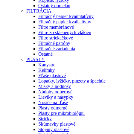
Kopiste, lyžičky
Ostatný porcelán
FILTRÁCIA
Filtračný papier kvantitatívny
Filtračný papier kvalitatívny
Filtre membránové
Filtre zo sklenených vlákien
Filtre striekačkové
Filtračné patróny
Filtračné zariadenia
Ostatné
PLASTY
Kanystre
Kelímky
Fľaše plastové
Lopatky, lyžičky, pinzety a špachtle
Misky a podnosy
Nádoby odberové
Lieviky a násypky
Nosiče na fľaše
Plasty odmerné
Plasty pre mikrobiológiu
Stričky
Skúmavky plastové
Stojany plastové