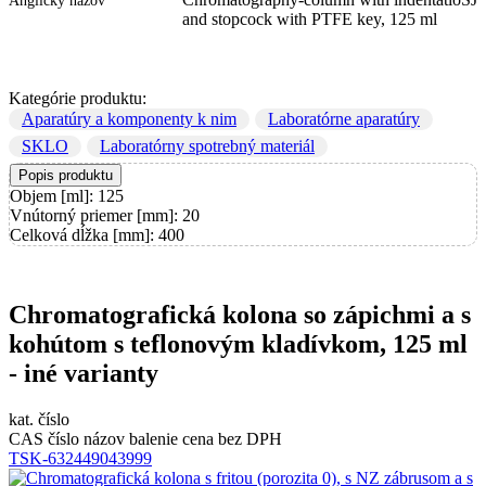
Anglický názov
and stopcock with PTFE key, 125 ml
Kategórie produktu:
Aparatúry a komponenty k nim
Laboratórne aparatúry
SKLO
Laboratórny spotrebný materiál
Popis produktu
Objem [ml]: 125
Vnútorný priemer [mm]: 20
Celková dĺžka [mm]: 400
Chromatografická kolona so zápichmi a s
kohútom s teflonovým kladívkom, 125 ml
- iné varianty
kat. číslo
CAS číslo
názov
balenie
cena bez DPH
TSK-632449043999