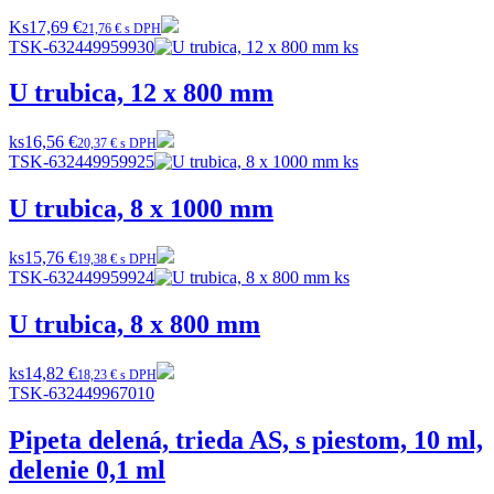
Ks
17,69 €
21,76 € s DPH
TSK-632449959930
U trubica, 12 x 800 mm
ks
16,56 €
20,37 € s DPH
TSK-632449959925
U trubica, 8 x 1000 mm
ks
15,76 €
19,38 € s DPH
TSK-632449959924
U trubica, 8 x 800 mm
ks
14,82 €
18,23 € s DPH
TSK-632449967010
Pipeta delená, trieda AS, s piestom, 10 ml,
delenie 0,1 ml