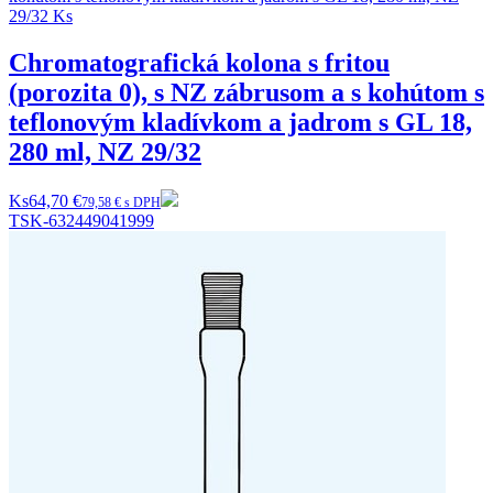
Chromatografická kolona s fritou
(porozita 0), s NZ zábrusom a s kohútom s
teflonovým kladívkom a jadrom s GL 18,
280 ml, NZ 29/32
Ks
64,70 €
79,58 € s DPH
TSK-632449041999