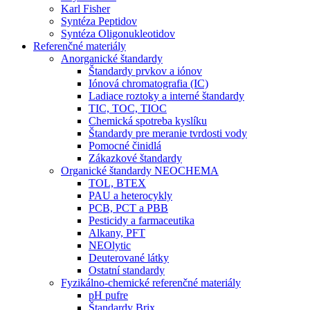
Karl Fisher
Syntéza Peptidov
Syntéza Oligonukleotidov
Referenčné materiály
Anorganické štandardy
Štandardy prvkov a iónov
Iónová chromatografia (IC)
Ladiace roztoky a interné štandardy
TIC, TOC, TIOC
Chemická spotreba kyslíku
Štandardy pre meranie tvrdosti vody
Pomocné činidlá
Zákazkové štandardy
Organické štandardy NEOCHEMA
TOL, BTEX
PAU a heterocykly
PCB, PCT a PBB
Pesticidy a farmaceutika
Alkany, PFT
NEOlytic
Deuterované látky
Ostatní standardy
Fyzikálno-chemické referenčné materiály
pH pufre
Štandardy Brix