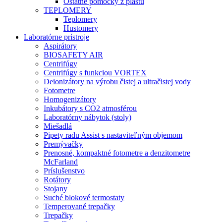
Ostatné pomôcky z plastu
TEPLOMERY
Teplomery
Hustomery
Laboratórne prístroje
Aspirátory
BIOSAFETY AIR
Centrifúgy
Centrifúgy s funkciou VORTEX
Deionizátory na výrobu čistej a ultračistej vody
Fotometre
Homogenizátory
Inkubátory s CO2 atmosférou
Laboratórny nábytok (stoly)
Miešadlá
Pipety radu Assist s nastaviteľným objemom
Premývačky
Prenosné, kompaktné fotometre a denzitometre
McFarland
Príslušenstvo
Rotátory
Stojany
Suché blokové termostaty
Temperované trepačky
Trepačky