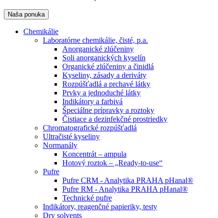
Naša ponuka
Chemikálie
Laboratórne chemikálie, čisté, p.a.
Anorganické zlúčeniny
Soli anorganických kyselín
Organické zlúčeniny a činidlá
Kyseliny, zásady a deriváty
Rozpúšťadlá a prchavé látky
Prvky a jednoduché látky
Indikátory a farbivá
Špeciálne prípravky a roztoky
Čistiace a dezinfekčné prostriedky
Chromatografické rozpúšťadlá
Ultračisté kyseliny
Normanály
Koncentrát – ampula
Hotový roztok – „Ready-to-use“
Pufre
Pufre CRM - Analytika PRAHA pHanal®
Pufre RM - Analytika PRAHA pHanal®
Technické pufre
Indikátory, reagenčné papieriky, testy
Dry solvents