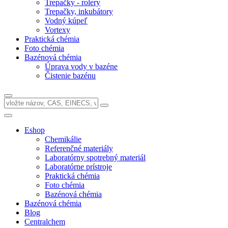
Trepačky - rolery
Trepačky, inkubátory
Vodný kúpeľ
Vortexy
Praktická chémia
Foto chémia
Bazénová chémia
Úprava vody v bazéne
Čistenie bazénu
Eshop
Chemikálie
Referenčné materiály
Laboratórny spotrebný materiál
Laboratórne prístroje
Praktická chémia
Foto chémia
Bazénová chémia
Bazénová chémia
Blog
Centralchem