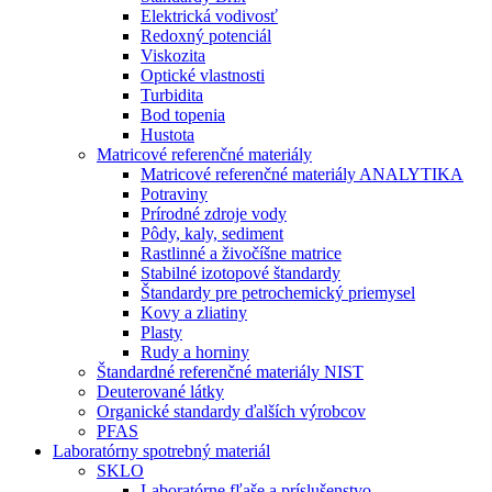
Elektrická vodivosť
Redoxný potenciál
Viskozita
Optické vlastnosti
Turbidita
Bod topenia
Hustota
Matricové referenčné materiály
Matricové referenčné materiály ANALYTIKA
Potraviny
Prírodné zdroje vody
Pôdy, kaly, sediment
Rastlinné a živočíšne matrice
Stabilné izotopové štandardy
Štandardy pre petrochemický priemysel
Kovy a zliatiny
Plasty
Rudy a horniny
Štandardné referenčné materiály NIST
Deuterované látky
Organické standardy ďalších výrobcov
PFAS
Laboratórny spotrebný materiál
SKLO
Laboratórne fľaše a príslušenstvo