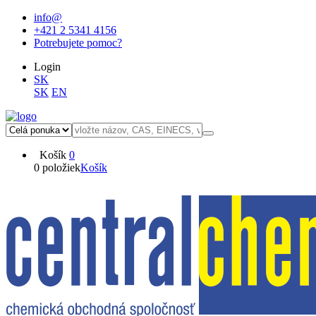
info@
+421 2 5341 4156
Potrebujete pomoc?
Login
SK
SK
EN
Košík
0
0 položiek
Košík