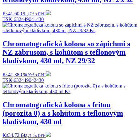
Ks
41,60 €
51,17 € s DPH
TSK-632449041430
Chromatografická kolona so zápichmi s
NZ zábrusom, s kohútom s teflonovým
kladívkom, 430 ml, NZ 29/32
Ks
41,38 €
50,90 € s DPH
TSK-632449042430
Chromatografická kolona s fritou
(porozita 0) a s kohútom s teflonovým
kladívkom, 430 ml
Ks
34,72 €
42,71 € s DPH