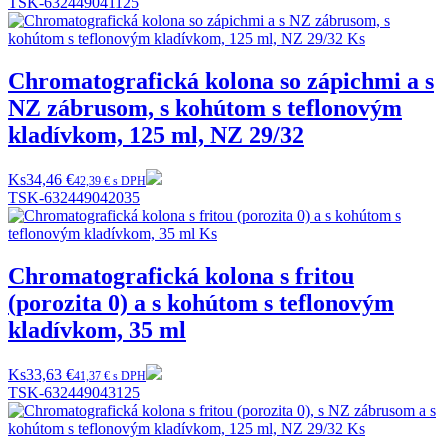
TSK-632449041125
Chromatografická kolona so zápichmi a s
NZ zábrusom, s kohútom s teflonovým
kladívkom, 125 ml, NZ 29/32
Ks
34,46 €
42,39 € s DPH
TSK-632449042035
Chromatografická kolona s fritou
(porozita 0) a s kohútom s teflonovým
kladívkom, 35 ml
Ks
33,63 €
41,37 € s DPH
TSK-632449043125