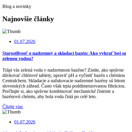
Blog a novinky
Najnovšie články
01.07.2026
Starostlivosť o nadzemný a skladací bazén: Ako vyhrať boj so
zelenou vodou?
Trápi vás zelená voda v nadzemnom bazéne? Zistite, ako správne
dávkovať chlórové tablety, upraviť pH a vyčistiť bazén s chémiou
Centralchem. Skladacie a nafukovacie nadzemné bazény sú hitom
slovenských záhrad. Často však trpia poddimenzovanou filtráciou.
Prečítajte si, ako správne kombinovať mechanické čistenie a
bazénovú chémiu, aby bola voda čistá po celé leto.
Čítajte viac
01.07.2026