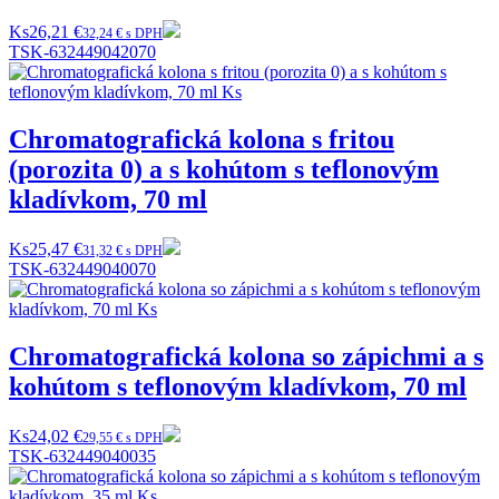
Ks
26,21 €
32,24 € s DPH
TSK-632449042070
Chromatografická kolona s fritou
(porozita 0) a s kohútom s teflonovým
kladívkom, 70 ml
Ks
25,47 €
31,32 € s DPH
TSK-632449040070
Chromatografická kolona so zápichmi a s
kohútom s teflonovým kladívkom, 70 ml
Ks
24,02 €
29,55 € s DPH
TSK-632449040035