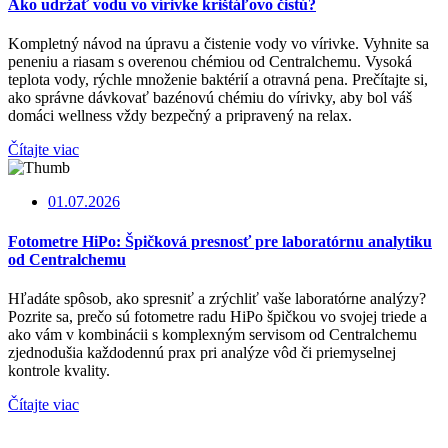
Ako udržať vodu vo vírivke krištáľovo čistú?
Kompletný návod na úpravu a čistenie vody vo vírivke. Vyhnite sa
peneniu a riasam s overenou chémiou od Centralchemu. Vysoká
teplota vody, rýchle množenie baktérií a otravná pena. Prečítajte si,
ako správne dávkovať bazénovú chémiu do vírivky, aby bol váš
domáci wellness vždy bezpečný a pripravený na relax.
Čítajte viac
01.07.2026
Fotometre HiPo: Špičková presnosť pre laboratórnu analytiku
od Centralchemu
Hľadáte spôsob, ako spresniť a zrýchliť vaše laboratórne analýzy?
Pozrite sa, prečo sú fotometre radu HiPo špičkou vo svojej triede a
ako vám v kombinácii s komplexným servisom od Centralchemu
zjednodušia každodennú prax pri analýze vôd či priemyselnej
kontrole kvality.
Čítajte viac