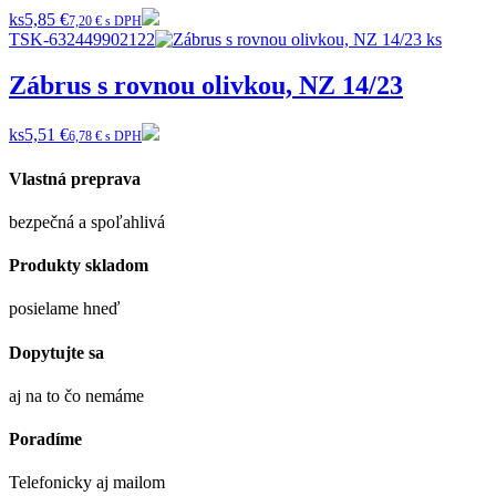
ks
5,85 €
7,20 € s DPH
TSK-632449902122
Zábrus s rovnou olivkou, NZ 14/23
ks
5,51 €
6,78 € s DPH
Vlastná preprava
bezpečná a spoľahlivá
Produkty skladom
posielame hneď
Dopytujte sa
aj na to čo nemáme
Poradíme
Telefonicky aj mailom