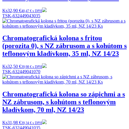
Ks
32,90 €
40,47 € s DPH
TSK-632449043035
Chromatografická kolona s fritou
(porozita 0), s NZ zábrusom a s kohútom s
teflonovým kladívkom, 35 ml, NZ 14/23
Ks
32,50 €
39,98 € s DPH
TSK-632449041070
Chromatografická kolona so zápichmi a s
NZ zábrusom, s kohútom s teflonovým
kladívkom, 70 ml, NZ 14/23
Ks
31,98 €
39,34 € s DPH
TSK-632449041035