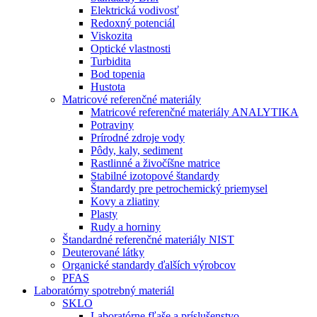
Elektrická vodivosť
Redoxný potenciál
Viskozita
Optické vlastnosti
Turbidita
Bod topenia
Hustota
Matricové referenčné materiály
Matricové referenčné materiály ANALYTIKA
Potraviny
Prírodné zdroje vody
Pôdy, kaly, sediment
Rastlinné a živočíšne matrice
Stabilné izotopové štandardy
Štandardy pre petrochemický priemysel
Kovy a zliatiny
Plasty
Rudy a horniny
Štandardné referenčné materiály NIST
Deuterované látky
Organické standardy ďalších výrobcov
PFAS
Laboratórny spotrebný materiál
SKLO
Laboratórne fľaše a príslušenstvo