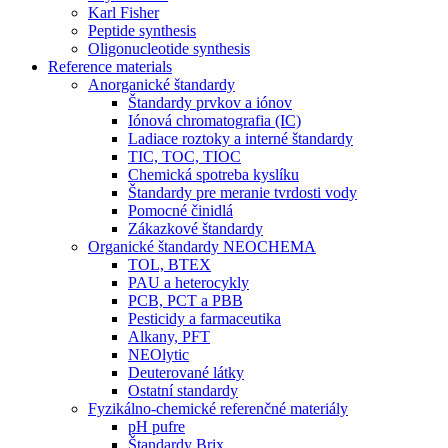
Karl Fisher
Peptide synthesis
Oligonucleotide synthesis
Reference materials
Anorganické štandardy
Štandardy prvkov a iónov
Iónová chromatografia (IC)
Ladiace roztoky a interné štandardy
TIC, TOC, TIOC
Chemická spotreba kyslíku
Štandardy pre meranie tvrdosti vody
Pomocné činidlá
Zákazkové štandardy
Organické štandardy NEOCHEMA
TOL, BTEX
PAU a heterocykly
PCB, PCT a PBB
Pesticidy a farmaceutika
Alkany, PFT
NEOlytic
Deuterované látky
Ostatní standardy
Fyzikálno-chemické referenčné materiály
pH pufre
Štandardy Brix