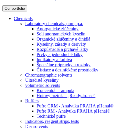
Our portfolio
Chemicals
Laboratory chemicals, pure, p.a.
Anorganické zlúčeniny
Soli anorganických kyselín
Organické zlúčeniny a činidlá
Kyseliny, zásady a deriváty
Rozpúšťadlá a prchavé látky
Prvky a jednoduché látky
Indikátory a farbivá
Špeciálne prípravky a roztoky
Čistiace a dezinfekčné prostriedky
Chromatographic solvents
Ultračisté kyseliny
volumetric solvents
Koncentrát – ampula
Hotový roztok – „Ready-to-use“
Buffers
Pufre CRM - Analytika PRAHA pHanal®
Pufre RM - Analytika PRAHA pHanal®
Technické pufre
Indicators, reagent strips, tests
Dry solvents