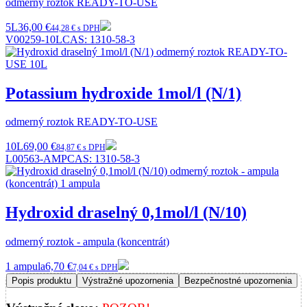
odmerný roztok READY-TO-USE
5L
36,00 €
44,28 € s DPH
V00259-10L
CAS:
1310-58-3
Potassium hydroxide 1mol/l (N/1)
odmerný roztok READY-TO-USE
10L
69,00 €
84,87 € s DPH
L00563-AMP
CAS:
1310-58-3
Hydroxid draselný 0,1mol/l (N/10)
odmerný roztok - ampula (koncentrát)
1 ampula
6,70 €
7,04 € s DPH
Popis produktu
Výstražné upozornenia
Bezpečnostné upozornenia