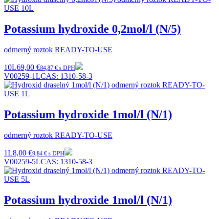
Potassium hydroxide 0,2mol/l (N/5)
odmerný roztok READY-TO-USE
10L
69,00 €
84,87 € s DPH
V00259-1L
CAS:
1310-58-3
Potassium hydroxide 1mol/l (N/1)
odmerný roztok READY-TO-USE
1L
8,00 €
9,84 € s DPH
V00259-5L
CAS:
1310-58-3
Potassium hydroxide 1mol/l (N/1)