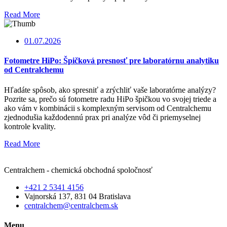
Read More
01.07.2026
Fotometre HiPo: Špičková presnosť pre laboratórnu analytiku
od Centralchemu
Hľadáte spôsob, ako spresniť a zrýchliť vaše laboratórne analýzy?
Pozrite sa, prečo sú fotometre radu HiPo špičkou vo svojej triede a
ako vám v kombinácii s komplexným servisom od Centralchemu
zjednodušia každodennú prax pri analýze vôd či priemyselnej
kontrole kvality.
Read More
Centralchem - chemická obchodná spoločnosť
+421 2 5341 4156
Vajnorská 137, 831 04 Bratislava
centralchem@centralchem.sk
Menu