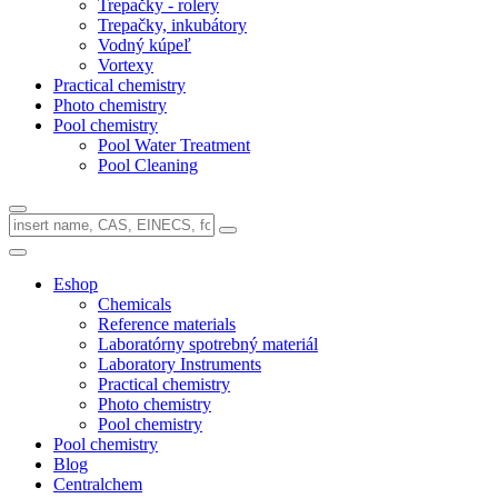
Trepačky - rolery
Trepačky, inkubátory
Vodný kúpeľ
Vortexy
Practical chemistry
Photo chemistry
Pool chemistry
Pool Water Treatment
Pool Cleaning
Eshop
Chemicals
Reference materials
Laboratórny spotrebný materiál
Laboratory Instruments
Practical chemistry
Photo chemistry
Pool chemistry
Pool chemistry
Blog
Centralchem