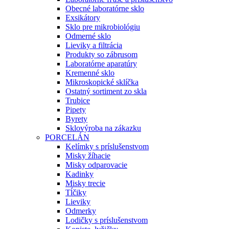
Obecné laboratórne sklo
Exsikátory
Sklo pre mikrobiológiu
Odmerné sklo
Lieviky a filtrácia
Produkty so zábrusom
Laboratórne aparatúry
Kremenné sklo
Mikroskopické sklíčka
Ostatný sortiment zo skla
Trubice
Pipety
Byrety
Sklovýroba na zákazku
PORCELÁN
Kelímky s príslušenstvom
Misky žíhacie
Misky odparovacie
Kadinky
Misky trecie
Tĺčiky
Lieviky
Odmerky
Lodičky s príslušenstvom