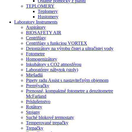
Ostatné pomôcky z plastu
TEPLOMERY
Teplomery
Hustomery
Laboratory Instruments
Aspirátory
BIOSAFETY AIR
Centrifúgy
Centrifúgy s funkciou VORTEX
Deionizátory na výrobu čistej a ultračistej vody
Fotometre
Homogenizátory
Inkubátory s CO2 atmosférou
Laboratórny nábytok (stoly)
Miešadlá
Pipety radu Assist s nastaviteľným objemom
Premývačky
Prenosné, kompaktné fotometre a denzitometre
McFarland
Príslušenstvo
Rotátory
Stojany
Suché blokové termostaty
Temperované trepačky
Trepačky