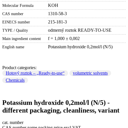
KOH
Molecular Formula
1310-58-3
CAS number
215-181-3
EINECS number
odmerný roztok READY-TO-USE
TYPE / Quality
f = 1,000 ± 0,002
Main ingredient content
Potassium hydroxide 0,2mol/l (N/5)
English name
Product categories:
Hotový roztok – „Ready-to-use“
volumetric solvents
Chemicals
Potassium hydroxide 0,2mol/l (N/5) -
different packaging, cleanliness, variant
cat. number
CAS number
name
packing
price excl.VAT