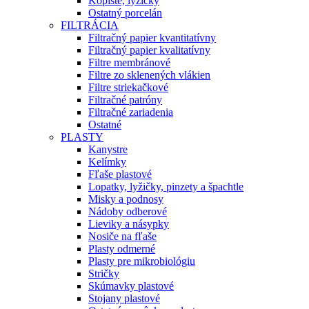
Kopiste, lyžičky
Ostatný porcelán
FILTRÁCIA
Filtračný papier kvantitatívny
Filtračný papier kvalitatívny
Filtre membránové
Filtre zo sklenených vlákien
Filtre striekačkové
Filtračné patróny
Filtračné zariadenia
Ostatné
PLASTY
Kanystre
Kelímky
Fľaše plastové
Lopatky, lyžičky, pinzety a špachtle
Misky a podnosy
Nádoby odberové
Lieviky a násypky
Nosiče na fľaše
Plasty odmerné
Plasty pre mikrobiológiu
Stričky
Skúmavky plastové
Stojany plastové