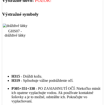
Výstražné slovo:
POZOR!
Výstražné symboly
GHS07 -
dráždivé látky
H315
- Dráždi kožu.
H319
- Spôsobuje vážne podráždenie očí.
P305+351+338
- PO ZASIAHNUTÍ OČÍ: Niekoľko minút
ich opatrne vyplachujte vodou. Ak používate kontaktné
šošovky a je to možné, odstráňte ich. Pokračujte vo
vyplachovaní.