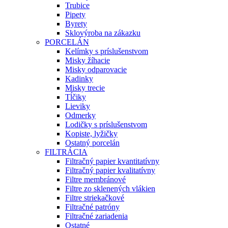
Trubice
Pipety
Byrety
Sklovýroba na zákazku
PORCELÁN
Kelímky s príslušenstvom
Misky žíhacie
Misky odparovacie
Kadinky
Misky trecie
Tĺčiky
Lieviky
Odmerky
Lodičky s príslušenstvom
Kopiste, lyžičky
Ostatný porcelán
FILTRÁCIA
Filtračný papier kvantitatívny
Filtračný papier kvalitatívny
Filtre membránové
Filtre zo sklenených vlákien
Filtre striekačkové
Filtračné patróny
Filtračné zariadenia
Ostatné