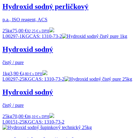
Hydroxid sodný perličkový
p.a., ISO reagent, ACS
25kg
75,00 €
92,25 € s DPH
L00297-1KG
CAS:
1310-73-2
Hydroxid sodný
čistý / pure
1kg
3,90 €
4,80 € s DPH
L00297-25KG
CAS:
1310-73-2
Hydroxid sodný
čistý / pure
25kg
70,00 €
86,10 € s DPH
L00151-25KG
CAS:
1310-73-2