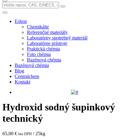
Eshop
Chemikálie
Referenčné materiály
Laboratórny spotrebný materiál
Laboratórne prístroje
Praktická chémia
Foto chémia
Bazénová chémia
Bazénová chémia
Blog
Centralchem
Kontakt
Hydroxid sodný šupinkový
technický
65,00 €
/ 25kg
bez DPH