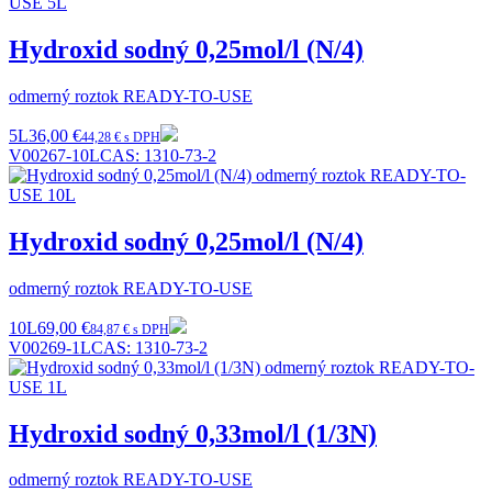
Hydroxid sodný 0,25mol/l (N/4)
odmerný roztok READY-TO-USE
5L
36,00 €
44,28 € s DPH
V00267-10L
CAS:
1310-73-2
Hydroxid sodný 0,25mol/l (N/4)
odmerný roztok READY-TO-USE
10L
69,00 €
84,87 € s DPH
V00269-1L
CAS:
1310-73-2
Hydroxid sodný 0,33mol/l (1/3N)
odmerný roztok READY-TO-USE