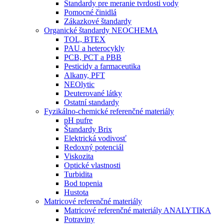
Štandardy pre meranie tvrdosti vody
Pomocné činidlá
Zákazkové štandardy
Organické štandardy NEOCHEMA
TOL, BTEX
PAU a heterocykly
PCB, PCT a PBB
Pesticidy a farmaceutika
Alkany, PFT
NEOlytic
Deuterované látky
Ostatní standardy
Fyzikálno-chemické referenčné materiály
pH pufre
Štandardy Brix
Elektrická vodivosť
Redoxný potenciál
Viskozita
Optické vlastnosti
Turbidita
Bod topenia
Hustota
Matricové referenčné materiály
Matricové referenčné materiály ANALYTIKA
Potraviny