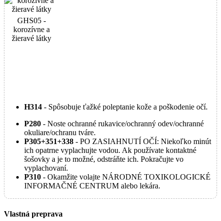
GHS05 -
korozívne a
žieravé látky
H314
- Spôsobuje ťažké poleptanie kože a poškodenie očí.
P280
- Noste ochranné rukavice/ochranný odev/ochranné
okuliare/ochranu tváre.
P305+351+338
- PO ZASIAHNUTÍ OČÍ: Niekoľko minút
ich opatrne vyplachujte vodou. Ak používate kontaktné
šošovky a je to možné, odstráňte ich. Pokračujte vo
vyplachovaní.
P310
- Okamžite volajte NÁRODNÉ TOXIKOLOGICKÉ
INFORMAČNÉ CENTRUM alebo lekára.
Vlastná preprava