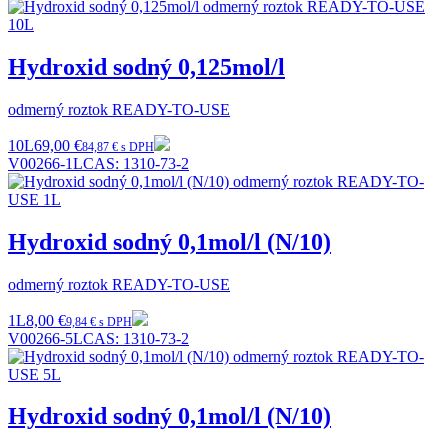
Hydroxid sodný 0,125mol/l
odmerný roztok READY-TO-USE
10L
69,00 €
84,87 € s DPH
V00266-1L
CAS:
1310-73-2
Hydroxid sodný 0,1mol/l (N/10)
odmerný roztok READY-TO-USE
1L
8,00 €
9,84 € s DPH
V00266-5L
CAS:
1310-73-2
Hydroxid sodný 0,1mol/l (N/10)