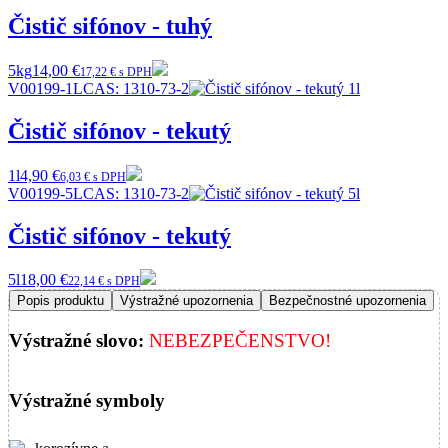
Čistič sifónov - tuhý
5kg
14,00 €
17,22 € s DPH
V00199-1L
CAS:
1310-73-2
Čistič sifónov - tekutý
1l
4,90 €
6,03 € s DPH
V00199-5L
CAS:
1310-73-2
Čistič sifónov - tekutý
5l
18,00 €
22,14 € s DPH
Popis produktu
Výstražné upozornenia
Bezpečnostné upozornenia
Výstražné slovo:
NEBEZPEČENSTVO!
Výstražné symboly