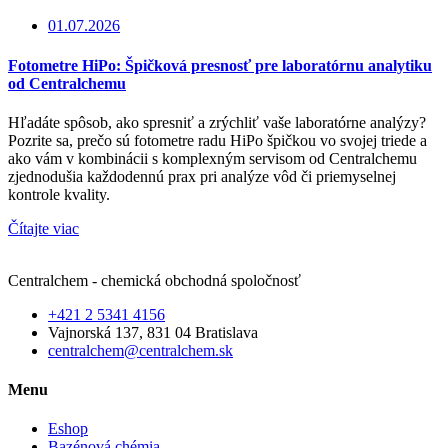
01.07.2026
Fotometre HiPo: Špičková presnosť pre laboratórnu analytiku
od Centralchemu
Hľadáte spôsob, ako spresniť a zrýchliť vaše laboratórne analýzy?
Pozrite sa, prečo sú fotometre radu HiPo špičkou vo svojej triede a
ako vám v kombinácii s komplexným servisom od Centralchemu
zjednodušia každodennú prax pri analýze vôd či priemyselnej
kontrole kvality.
Čítajte viac
Centralchem - chemická obchodná spoločnosť
+421 2 5341 4156
Vajnorská 137, 831 04 Bratislava
centralchem@centralchem.sk
Menu
Eshop
Bazénová chémia