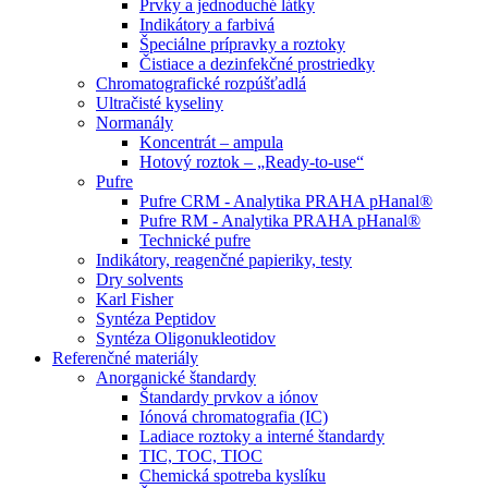
Prvky a jednoduché látky
Indikátory a farbivá
Špeciálne prípravky a roztoky
Čistiace a dezinfekčné prostriedky
Chromatografické rozpúšťadlá
Ultračisté kyseliny
Normanály
Koncentrát – ampula
Hotový roztok – „Ready-to-use“
Pufre
Pufre CRM - Analytika PRAHA pHanal®
Pufre RM - Analytika PRAHA pHanal®
Technické pufre
Indikátory, reagenčné papieriky, testy
Dry solvents
Karl Fisher
Syntéza Peptidov
Syntéza Oligonukleotidov
Referenčné materiály
Anorganické štandardy
Štandardy prvkov a iónov
Iónová chromatografia (IC)
Ladiace roztoky a interné štandardy
TIC, TOC, TIOC
Chemická spotreba kyslíku