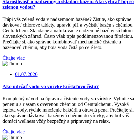
Starostlivosť o nadzemný a skladací bazén: Ako vyhrať boj so
zelenou vodou?
Trápi vás zelená voda v nadzemnom bazéne? Zistite, ako správne
dávkovať chlórové tablety, upraviť pH a vyčistiť bazén s chémiou
Centralchem. Skladacie a nafukovacie nadzemné bazény sú hitom
slovenských záhrad. Často však trpia poddimenzovanou filtráciou.
Prečítajte si, ako správne kombinovať mechanické čistenie a
bazénovú chémiu, aby bola voda čistá po celé leto.
Čítajte viac
01.07.2026
Ako udržať vodu vo vírivke krištáľovo čistú?
Kompletný návod na úpravu a čistenie vody vo vírivke. Vyhnite sa
peneniu a riasam s overenou chémiou od Centralchemu. Vysoká
teplota vody, rýchle množenie baktérií a otravná pena. Prečítajte si,
ako správne dávkovať bazénovú chémiu do vírivky, aby bol váš
domáci wellness vždy bezpečný a pripravený na relax.
Čítajte viac