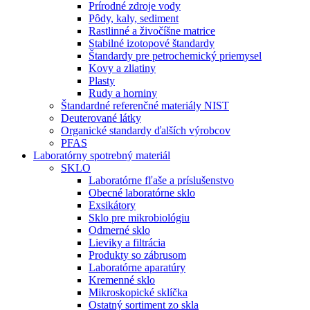
Prírodné zdroje vody
Pôdy, kaly, sediment
Rastlinné a živočíšne matrice
Stabilné izotopové štandardy
Štandardy pre petrochemický priemysel
Kovy a zliatiny
Plasty
Rudy a horniny
Štandardné referenčné materiály NIST
Deuterované látky
Organické standardy ďalších výrobcov
PFAS
Laboratórny spotrebný materiál
SKLO
Laboratórne fľaše a príslušenstvo
Obecné laboratórne sklo
Exsikátory
Sklo pre mikrobiológiu
Odmerné sklo
Lieviky a filtrácia
Produkty so zábrusom
Laboratórne aparatúry
Kremenné sklo
Mikroskopické sklíčka
Ostatný sortiment zo skla