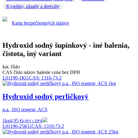
Kyseliny, zásady a deriváty
Karta bezpečnostných údajov
Hydroxid sodný šupinkový - iné balenia,
čistota, iný variant
kat. číslo
CAS číslo
názov
balenie
cena bez DPH
L01190-1KG
CAS:
1310-73-2
Hydroxid sodný perličkový
p.a., ISO reagent, ACS
1kg
4,95 €
6,09 € s DPH
L01190-25KG
CAS:
1310-73-2