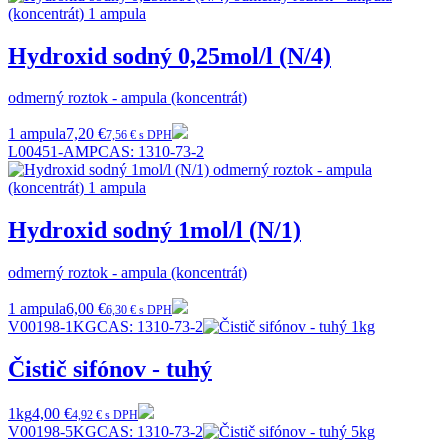
Hydroxid sodný 0,25mol/l (N/4)
odmerný roztok - ampula (koncentrát)
1 ampula
7,20 €
7,56 € s DPH
L00451-AMP
CAS:
1310-73-2
Hydroxid sodný 1mol/l (N/1)
odmerný roztok - ampula (koncentrát)
1 ampula
6,00 €
6,30 € s DPH
V00198-1KG
CAS:
1310-73-2
Čistič sifónov - tuhý
1kg
4,00 €
4,92 € s DPH
V00198-5KG
CAS:
1310-73-2