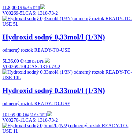
1L
8,00 €
9,84 € s DPH
V00269-5L
CAS:
1310-73-2
Hydroxid sodný 0,33mol/l (1/3N)
odmerný roztok READY-TO-USE
5L
36,00 €
44,28 € s DPH
V00269-10L
CAS:
1310-73-2
Hydroxid sodný 0,33mol/l (1/3N)
odmerný roztok READY-TO-USE
10L
69,00 €
84,87 € s DPH
V00270-1L
CAS:
1310-73-2