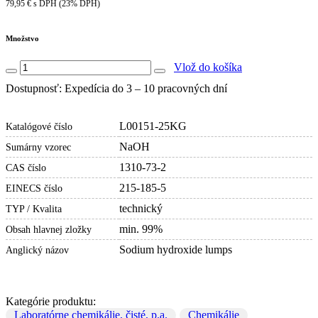
79,95 € s DPH (23% DPH)
Množstvo
Vlož do košíka
Dostupnosť: Expedícia do 3 – 10 pracovných dní
L00151-25KG
Katalógové číslo
NaOH
Sumárny vzorec
1310-73-2
CAS číslo
215-185-5
EINECS číslo
technický
TYP / Kvalita
min. 99%
Obsah hlavnej zložky
Sodium hydroxide lumps
Anglický názov
Kategórie produktu:
Laboratórne chemikálie, čisté, p.a.
Chemikálie