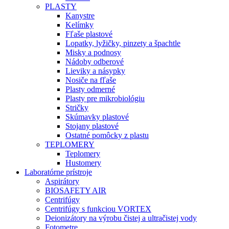
PLASTY
Kanystre
Kelímky
Fľaše plastové
Lopatky, lyžičky, pinzety a špachtle
Misky a podnosy
Nádoby odberové
Lieviky a násypky
Nosiče na fľaše
Plasty odmerné
Plasty pre mikrobiológiu
Stričky
Skúmavky plastové
Stojany plastové
Ostatné pomôcky z plastu
TEPLOMERY
Teplomery
Hustomery
Laboratórne prístroje
Aspirátory
BIOSAFETY AIR
Centrifúgy
Centrifúgy s funkciou VORTEX
Deionizátory na výrobu čistej a ultračistej vody
Fotometre