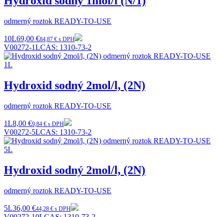
Hydroxid sodný 1mol/l (N/1)
odmerný roztok READY-TO-USE
10L
69,00 €
84,87 € s DPH
V00272-1L
CAS:
1310-73-2
Hydroxid sodný 2mol/l, (2N)
odmerný roztok READY-TO-USE
1L
8,00 €
9,84 € s DPH
V00272-5L
CAS:
1310-73-2
Hydroxid sodný 2mol/l, (2N)
odmerný roztok READY-TO-USE
5L
36,00 €
44,28 € s DPH
V00272-10L
CAS:
1310-73-2