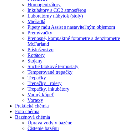
Homogenizátory
Inkubátory s CO2 atmosférou
Laboratórny nábytok (stoly)
Miešadlá
Pipety radu Assist s nastaviteľným objemom
Premývačky
Prenosné, kompaktné fotometre a denzitometre
McFarland
Príslušenstvo
Rotátory
Stojany
Suché blokové termostaty
Temperované trepačky
Trepačky
Trepačky - rolery
Trepačky, inkubátory
Vodný kúpeľ
Vortexy
Praktická chémia
Foto chémia
Bazénová chémia
Úprava vody v bazéne
Čistenie bazénu