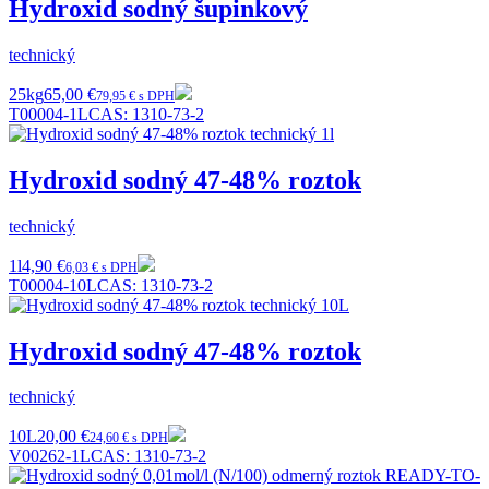
Hydroxid sodný šupinkový
technický
25kg
65,00 €
79,95 € s DPH
T00004-1L
CAS:
1310-73-2
Hydroxid sodný 47-48% roztok
technický
1l
4,90 €
6,03 € s DPH
T00004-10L
CAS:
1310-73-2
Hydroxid sodný 47-48% roztok
technický
10L
20,00 €
24,60 € s DPH
V00262-1L
CAS:
1310-73-2