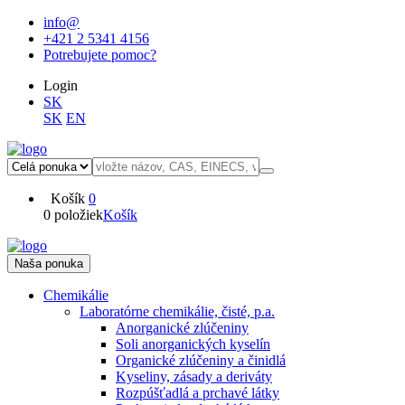
info@
+421 2 5341 4156
Potrebujete pomoc?
Login
SK
SK
EN
Košík
0
0 položiek
Košík
Naša ponuka
Chemikálie
Laboratórne chemikálie, čisté, p.a.
Anorganické zlúčeniny
Soli anorganických kyselín
Organické zlúčeniny a činidlá
Kyseliny, zásady a deriváty
Rozpúšťadlá a prchavé látky