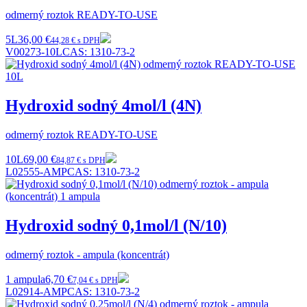
odmerný roztok READY-TO-USE
5L
36,00 €
44,28 € s DPH
V00273-10L
CAS:
1310-73-2
Hydroxid sodný 4mol/l (4N)
odmerný roztok READY-TO-USE
10L
69,00 €
84,87 € s DPH
L02555-AMP
CAS:
1310-73-2
Hydroxid sodný 0,1mol/l (N/10)
odmerný roztok - ampula (koncentrát)
1 ampula
6,70 €
7,04 € s DPH
L02914-AMP
CAS:
1310-73-2