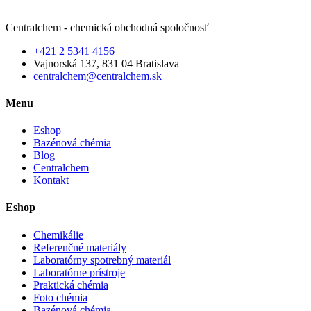
Centralchem - chemická obchodná spoločnosť
+421 2 5341 4156
Vajnorská 137, 831 04 Bratislava
centralchem@centralchem.sk
Menu
Eshop
Bazénová chémia
Blog
Centralchem
Kontakt
Eshop
Chemikálie
Referenčné materiály
Laboratórny spotrebný materiál
Laboratórne prístroje
Praktická chémia
Foto chémia
Bazénová chémia