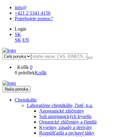
info@
+421 2 5341 4156
Potrebujete pomoc?
Login
SK
SK
EN
Košík
0
0 položiek
Košík
Naša ponuka
Chemikálie
Laboratórne chemikálie, čisté, p.a.
Anorganické zlúčeniny
Soli anorganických kyselín
Organické zlúčeniny a činidlá
Kyseliny, zásady a deriváty
Rozpúšťadlá a prchavé látky