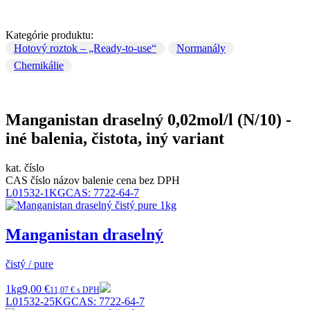
Kategórie produktu:
Hotový roztok – „Ready-to-use“
Normanály
Chemikálie
Manganistan draselný 0,02mol/l (N/10) -
iné balenia, čistota, iný variant
kat. číslo
CAS číslo
názov
balenie
cena bez DPH
L01532-1KG
CAS:
7722-64-7
Manganistan draselný
čistý / pure
1kg
9,00 €
11,07 € s DPH
L01532-25KG
CAS:
7722-64-7