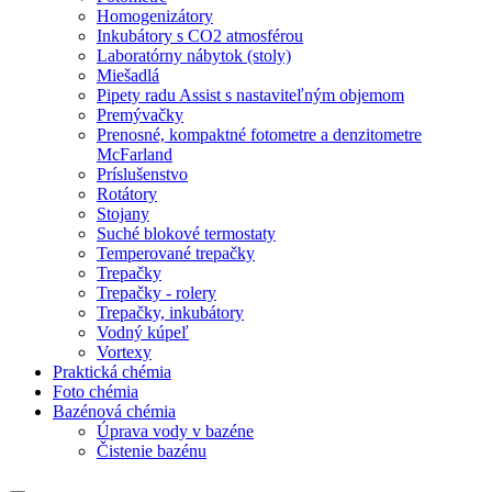
Homogenizátory
Inkubátory s CO2 atmosférou
Laboratórny nábytok (stoly)
Miešadlá
Pipety radu Assist s nastaviteľným objemom
Premývačky
Prenosné, kompaktné fotometre a denzitometre
McFarland
Príslušenstvo
Rotátory
Stojany
Suché blokové termostaty
Temperované trepačky
Trepačky
Trepačky - rolery
Trepačky, inkubátory
Vodný kúpeľ
Vortexy
Praktická chémia
Foto chémia
Bazénová chémia
Úprava vody v bazéne
Čistenie bazénu