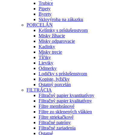
Trubice
Pipety
Byrety
Sklovýroba na zákazku
PORCELÁN
Kelímky s príslušenstvom
Misky žíhacie
Misky odparovacie
Kadinky
Misky trecie
Tĺčiky
Lieviky
Odmerky
Lodičky s príslušenstvom
Kopiste, lyžičky
Ostatný porcelán
FILTRÁCIA
Filtračný papier kvantitatívny
Filtračný papier kvalitatívny
Filtre membránové
Filtre zo sklenených vlákien
Filtre striekačkové
Filtračné patróny
Filtračné zariadenia
Ostatné