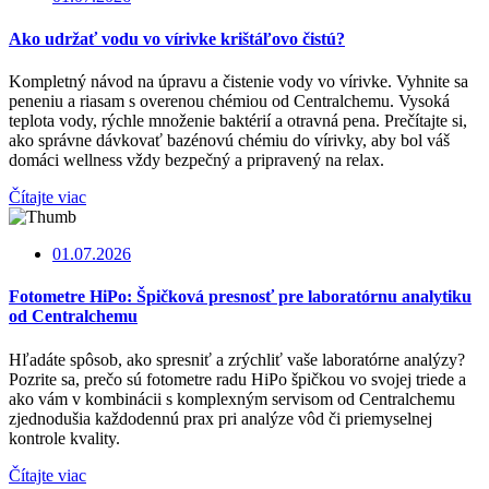
Ako udržať vodu vo vírivke krištáľovo čistú?
Kompletný návod na úpravu a čistenie vody vo vírivke. Vyhnite sa
peneniu a riasam s overenou chémiou od Centralchemu. Vysoká
teplota vody, rýchle množenie baktérií a otravná pena. Prečítajte si,
ako správne dávkovať bazénovú chémiu do vírivky, aby bol váš
domáci wellness vždy bezpečný a pripravený na relax.
Čítajte viac
01.07.2026
Fotometre HiPo: Špičková presnosť pre laboratórnu analytiku
od Centralchemu
Hľadáte spôsob, ako spresniť a zrýchliť vaše laboratórne analýzy?
Pozrite sa, prečo sú fotometre radu HiPo špičkou vo svojej triede a
ako vám v kombinácii s komplexným servisom od Centralchemu
zjednodušia každodennú prax pri analýze vôd či priemyselnej
kontrole kvality.
Čítajte viac