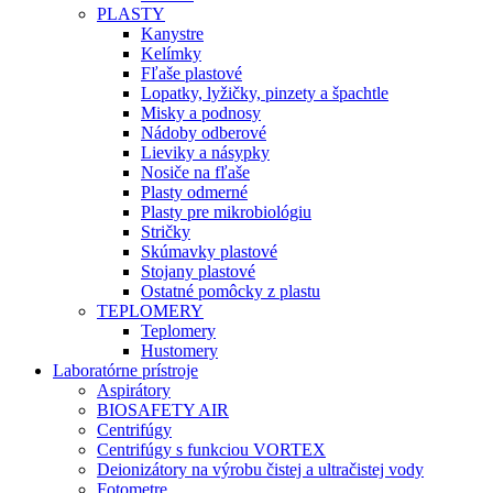
PLASTY
Kanystre
Kelímky
Fľaše plastové
Lopatky, lyžičky, pinzety a špachtle
Misky a podnosy
Nádoby odberové
Lieviky a násypky
Nosiče na fľaše
Plasty odmerné
Plasty pre mikrobiológiu
Stričky
Skúmavky plastové
Stojany plastové
Ostatné pomôcky z plastu
TEPLOMERY
Teplomery
Hustomery
Laboratórne prístroje
Aspirátory
BIOSAFETY AIR
Centrifúgy
Centrifúgy s funkciou VORTEX
Deionizátory na výrobu čistej a ultračistej vody
Fotometre