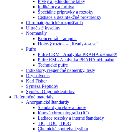
Prvky a jednoduché látky
Indikátory a farbivá
Špeciálne prípravky a roztoky
Čistiace a dezinfekčné prostriedky
Chromatografické rozpúšťadlá
Ultračisté kyseliny
Normanály
Koncentrát – ampula
Hotový roztok – „Ready-to-use“
Pufre
Pufre CRM - Analytika PRAHA pHanal®
Pufre RM - Analytika PRAHA pHanal®
Technické pufre
Indikátory, reagenčné papieriky, testy
Dry solvents
Karl Fisher
Syntéza Peptidov
Syntéza Oligonukleotidov
Referenčné materiály
Anorganické štandardy
Štandardy prvkov a iónov
Iónová chromatografia (IC)
Ladiace roztoky a interné štandardy
TIC, TOC, TIOC
Chemická spotreba kyslíku