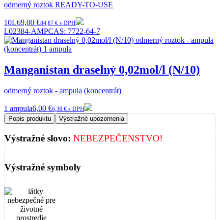
odmerný roztok READY-TO-USE
10L
69,00 €
84,87 € s DPH
L02384-AMP
CAS:
7722-64-7
Manganistan draselný 0,02mol/l (N/10)
odmerný roztok - ampula (koncentrát)
1 ampula
6,00 €
6,30 € s DPH
Popis produktu
Výstražné upozornenia
Výstražné slovo:
NEBEZPEČENSTVO!
Výstražné symboly