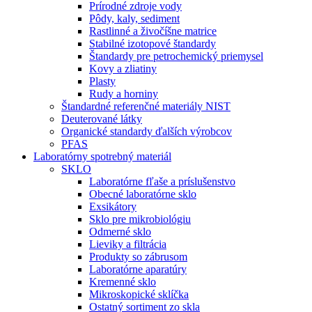
Prírodné zdroje vody
Pôdy, kaly, sediment
Rastlinné a živočíšne matrice
Stabilné izotopové štandardy
Štandardy pre petrochemický priemysel
Kovy a zliatiny
Plasty
Rudy a horniny
Štandardné referenčné materiály NIST
Deuterované látky
Organické standardy ďalších výrobcov
PFAS
Laboratórny spotrebný materiál
SKLO
Laboratórne fľaše a príslušenstvo
Obecné laboratórne sklo
Exsikátory
Sklo pre mikrobiológiu
Odmerné sklo
Lieviky a filtrácia
Produkty so zábrusom
Laboratórne aparatúry
Kremenné sklo
Mikroskopické sklíčka
Ostatný sortiment zo skla