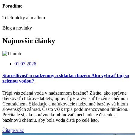
Poradíme
Telefonicky aj mailom
Blog a novinky
Najnovšie články
01.07.2026
Starostlivosť o nadzemný a skladací bazén: Ako vyhrať boj so
zelenou vodou?
Trápi vás zelená voda v nadzemnom bazéne? Zistite, ako správne
dávkovať chlórové tablety, upraviť pH a vyčistiť bazén s chémiou
Centralchem. Skladacie a nafukovacie nadzemné bazény sú hitom
slovenských záhrad. Často však trpia poddimenzovanou filtráciou.
Prečítajte si, ako správne kombinovať mechanické čistenie a
bazénovú chémiu, aby bola voda čistá po celé leto.
Čítajte viac