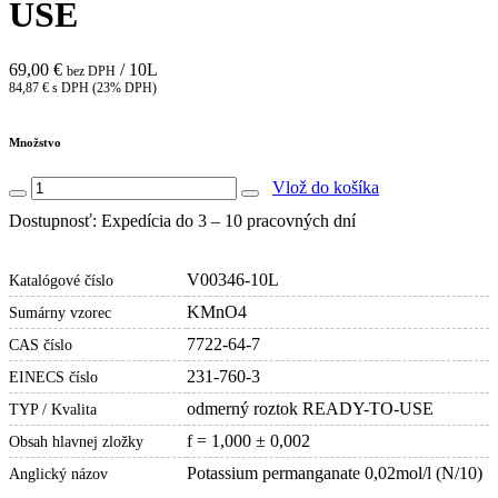
USE
69,00 €
/ 10L
bez DPH
84,87 € s DPH (23% DPH)
Množstvo
Vlož do košíka
Dostupnosť: Expedícia do 3 – 10 pracovných dní
V00346-10L
Katalógové číslo
KMnO4
Sumárny vzorec
7722-64-7
CAS číslo
231-760-3
EINECS číslo
odmerný roztok READY-TO-USE
TYP / Kvalita
f = 1,000 ± 0,002
Obsah hlavnej zložky
Potassium permanganate 0,02mol/l (N/10)
Anglický názov