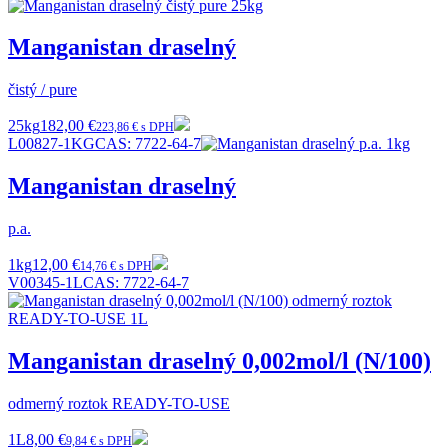
Manganistan draselný
čistý / pure
25kg
182,00 €
223,86 € s DPH
L00827-1KG
CAS:
7722-64-7
Manganistan draselný
p.a.
1kg
12,00 €
14,76 € s DPH
V00345-1L
CAS:
7722-64-7
Manganistan draselný 0,002mol/l (N/100)
odmerný roztok READY-TO-USE
1L
8,00 €
9,84 € s DPH