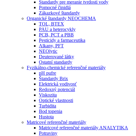
Štandardy pre meranie tvrdosti vody
Pomocné činidlá
Zákazkové štandardy
Organické štandardy NEOCHEMA
TOL, BTEX
PAU a heterocykly
PCB, PCT a PBB
Pesticidy a farmaceutika
Alkany, PFT
NEOlytic
Deuterované látky
Ostatní standardy
Fyzikálno-chemické referenčné materiály
pH pufre
Štandardy Brix
Elektrická vodivosť
Redoxný potenciál
Viskozita
Optické vlastnosti
Turbidita
Bod topenia
Hustota
Matricové referenčné materiály
Matricové referenčné materiály ANALYTIKA
Potraviny