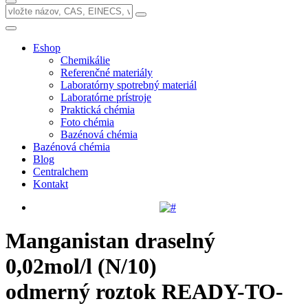
Eshop
Chemikálie
Referenčné materiály
Laboratórny spotrebný materiál
Laboratórne prístroje
Praktická chémia
Foto chémia
Bazénová chémia
Bazénová chémia
Blog
Centralchem
Kontakt
Manganistan draselný
0,02mol/l (N/10)
odmerný roztok READY-TO-