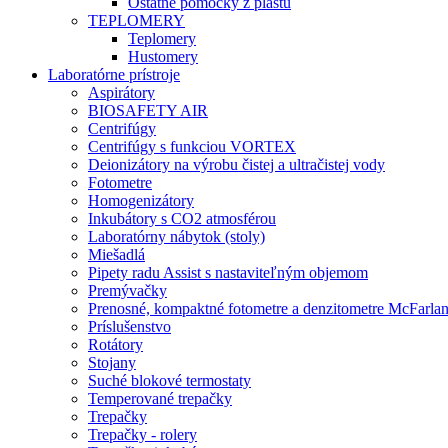
Ostatné pomôcky z plastu
TEPLOMERY
Teplomery
Hustomery
Laboratórne prístroje
Aspirátory
BIOSAFETY AIR
Centrifúgy
Centrifúgy s funkciou VORTEX
Deionizátory na výrobu čistej a ultračistej vody
Fotometre
Homogenizátory
Inkubátory s CO2 atmosférou
Laboratórny nábytok (stoly)
Miešadlá
Pipety radu Assist s nastaviteľným objemom
Premývačky
Prenosné, kompaktné fotometre a denzitometre McFarla
Príslušenstvo
Rotátory
Stojany
Suché blokové termostaty
Temperované trepačky
Trepačky
Trepačky - rolery