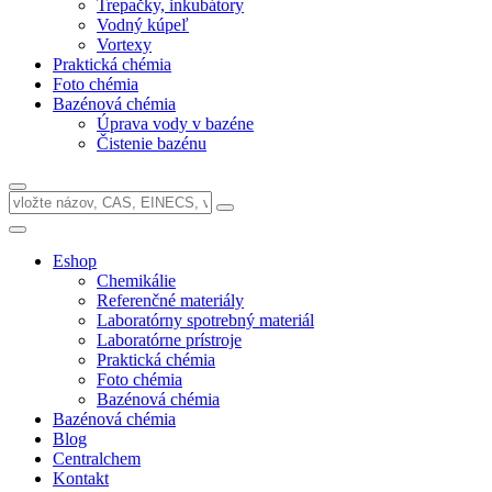
Trepačky, inkubátory
Vodný kúpeľ
Vortexy
Praktická chémia
Foto chémia
Bazénová chémia
Úprava vody v bazéne
Čistenie bazénu
Eshop
Chemikálie
Referenčné materiály
Laboratórny spotrebný materiál
Laboratórne prístroje
Praktická chémia
Foto chémia
Bazénová chémia
Bazénová chémia
Blog
Centralchem
Kontakt