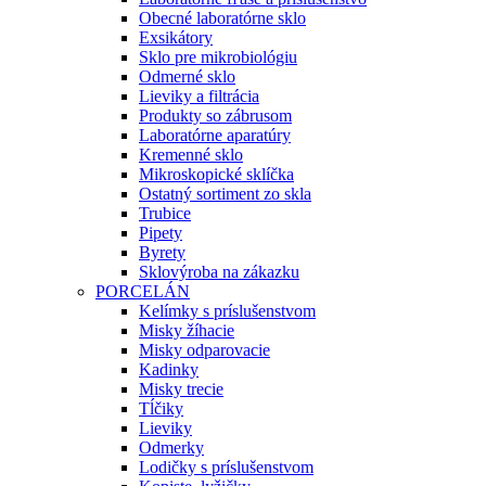
Obecné laboratórne sklo
Exsikátory
Sklo pre mikrobiológiu
Odmerné sklo
Lieviky a filtrácia
Produkty so zábrusom
Laboratórne aparatúry
Kremenné sklo
Mikroskopické sklíčka
Ostatný sortiment zo skla
Trubice
Pipety
Byrety
Sklovýroba na zákazku
PORCELÁN
Kelímky s príslušenstvom
Misky žíhacie
Misky odparovacie
Kadinky
Misky trecie
Tĺčiky
Lieviky
Odmerky
Lodičky s príslušenstvom