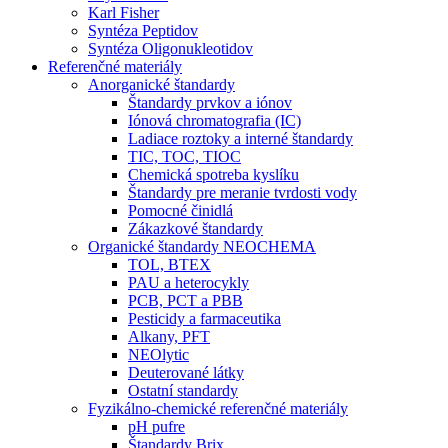
Karl Fisher
Syntéza Peptidov
Syntéza Oligonukleotidov
Referenčné materiály
Anorganické štandardy
Štandardy prvkov a iónov
Iónová chromatografia (IC)
Ladiace roztoky a interné štandardy
TIC, TOC, TIOC
Chemická spotreba kyslíku
Štandardy pre meranie tvrdosti vody
Pomocné činidlá
Zákazkové štandardy
Organické štandardy NEOCHEMA
TOL, BTEX
PAU a heterocykly
PCB, PCT a PBB
Pesticidy a farmaceutika
Alkany, PFT
NEOlytic
Deuterované látky
Ostatní standardy
Fyzikálno-chemické referenčné materiály
pH pufre
Štandardy Brix