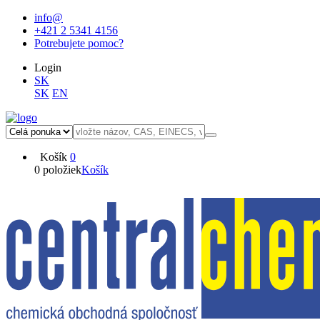
info@
+421 2 5341 4156
Potrebujete pomoc?
Login
SK
SK
EN
Košík
0
0 položiek
Košík