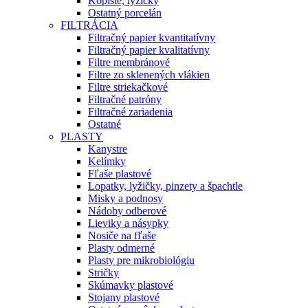
Kopiste, lyžičky
Ostatný porcelán
FILTRÁCIA
Filtračný papier kvantitatívny
Filtračný papier kvalitatívny
Filtre membránové
Filtre zo sklenených vlákien
Filtre striekačkové
Filtračné patróny
Filtračné zariadenia
Ostatné
PLASTY
Kanystre
Kelímky
Fľaše plastové
Lopatky, lyžičky, pinzety a špachtle
Misky a podnosy
Nádoby odberové
Lieviky a násypky
Nosiče na fľaše
Plasty odmerné
Plasty pre mikrobiológiu
Stričky
Skúmavky plastové
Stojany plastové