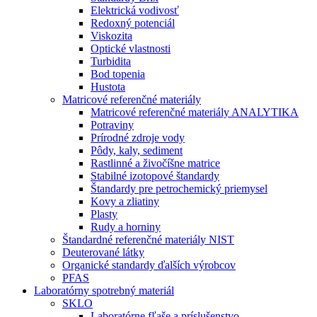
Elektrická vodivosť
Redoxný potenciál
Viskozita
Optické vlastnosti
Turbidita
Bod topenia
Hustota
Matricové referenčné materiály
Matricové referenčné materiály ANALYTIKA
Potraviny
Prírodné zdroje vody
Pôdy, kaly, sediment
Rastlinné a živočíšne matrice
Stabilné izotopové štandardy
Štandardy pre petrochemický priemysel
Kovy a zliatiny
Plasty
Rudy a horniny
Štandardné referenčné materiály NIST
Deuterované látky
Organické standardy ďalších výrobcov
PFAS
Laboratórny spotrebný materiál
SKLO
Laboratórne fľaše a príslušenstvo