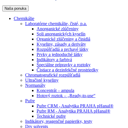
Naša ponuka
Chemikálie
Laboratórne chemikálie, čisté, p.a.
Anorganické zlúčeniny
Soli anorganických kyselín
Organické zlúčeniny a činidlá
Kyseliny, zásady a deriváty
Rozpúšťadlá a prchavé látky
Prvky a jednoduché látky
Indikátory a farbivá
Špeciálne prípravky a roztoky
Čistiace a dezinfekčné prostriedky
Chromatografické rozpúšťadlá
Ultračisté kyseliny
Normanály
Koncentrát – ampula
Hotový roztok – „Ready-to-use“
Pufre
Pufre CRM - Analytika PRAHA pHanal®
Pufre RM - Analytika PRAHA pHanal®
Technické pufre
Indikátory, reagenčné papieriky, testy
Dry solvents