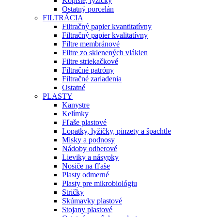
Kopiste, lyžičky
Ostatný porcelán
FILTRÁCIA
Filtračný papier kvantitatívny
Filtračný papier kvalitatívny
Filtre membránové
Filtre zo sklenených vlákien
Filtre striekačkové
Filtračné patróny
Filtračné zariadenia
Ostatné
PLASTY
Kanystre
Kelímky
Fľaše plastové
Lopatky, lyžičky, pinzety a špachtle
Misky a podnosy
Nádoby odberové
Lieviky a násypky
Nosiče na fľaše
Plasty odmerné
Plasty pre mikrobiológiu
Stričky
Skúmavky plastové
Stojany plastové