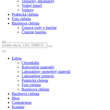
Trepačky, inkubátory
Vodný kúpeľ
Vortexy
Praktická chémia
Foto chémia
Bazénová chémia
Úprava vody v bazéne
Čistenie bazénu
Eshop
Chemikálie
Referenčné materiály
Laboratórny spotrebný materiál
Laboratórne prístroje
Praktická chémia
Foto chémia
Bazénová chémia
Bazénová chémia
Blog
Centralchem
Kontakt