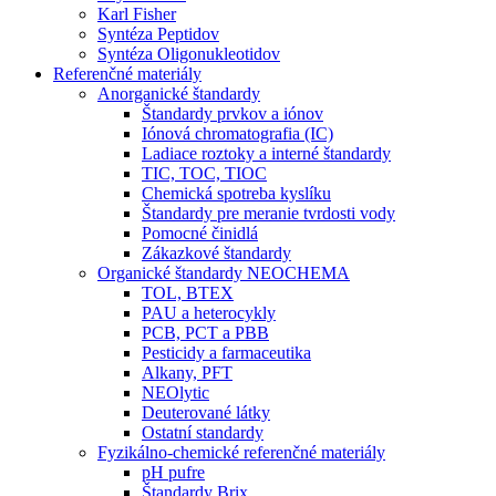
Karl Fisher
Syntéza Peptidov
Syntéza Oligonukleotidov
Referenčné materiály
Anorganické štandardy
Štandardy prvkov a iónov
Iónová chromatografia (IC)
Ladiace roztoky a interné štandardy
TIC, TOC, TIOC
Chemická spotreba kyslíku
Štandardy pre meranie tvrdosti vody
Pomocné činidlá
Zákazkové štandardy
Organické štandardy NEOCHEMA
TOL, BTEX
PAU a heterocykly
PCB, PCT a PBB
Pesticidy a farmaceutika
Alkany, PFT
NEOlytic
Deuterované látky
Ostatní standardy
Fyzikálno-chemické referenčné materiály
pH pufre
Štandardy Brix