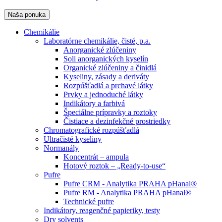
Naša ponuka
Chemikálie
Laboratórne chemikálie, čisté, p.a.
Anorganické zlúčeniny
Soli anorganických kyselín
Organické zlúčeniny a činidlá
Kyseliny, zásady a deriváty
Rozpúšťadlá a prchavé látky
Prvky a jednoduché látky
Indikátory a farbivá
Špeciálne prípravky a roztoky
Čistiace a dezinfekčné prostriedky
Chromatografické rozpúšťadlá
Ultračisté kyseliny
Normanály
Koncentrát – ampula
Hotový roztok – „Ready-to-use“
Pufre
Pufre CRM - Analytika PRAHA pHanal®
Pufre RM - Analytika PRAHA pHanal®
Technické pufre
Indikátory, reagenčné papieriky, testy
Dry solvents