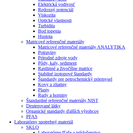
Elektrická vodivosť
Redoxný potenciál
Viskozita
Optické vlastnosti
Turbidita
Bod topenia
Hustota
Matricové referenčné materiály
Matricové referenčné materiály ANALYTIKA
Potraviny
Prírodné zdroje vody
Pôdy, kaly, sediment
Rastlinné a živočíšne matrice
Stabilné izotopové štandardy
Štandardy pre petrochemický priemysel
Kovy a zliatiny
Plasty
Rudy a horniny
Štandardné referenčné materiály NIST
Deuterované látky
Organické standardy ďalších výrobcov
PFAS
Laboratórny spotrebný materiál
SKLO
Laboratórne fľaše a príslušenstvo