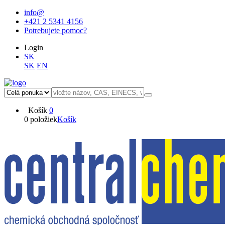
info@
+421 2 5341 4156
Potrebujete pomoc?
Login
SK
SK
EN
Košík
0
0 položiek
Košík