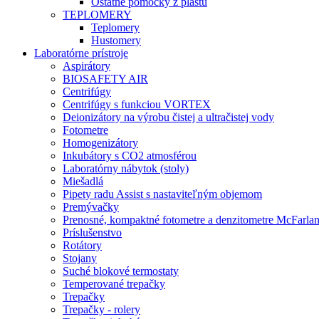
Ostatné pomôcky z plastu
TEPLOMERY
Teplomery
Hustomery
Laboratórne prístroje
Aspirátory
BIOSAFETY AIR
Centrifúgy
Centrifúgy s funkciou VORTEX
Deionizátory na výrobu čistej a ultračistej vody
Fotometre
Homogenizátory
Inkubátory s CO2 atmosférou
Laboratórny nábytok (stoly)
Miešadlá
Pipety radu Assist s nastaviteľným objemom
Premývačky
Prenosné, kompaktné fotometre a denzitometre McFarla
Príslušenstvo
Rotátory
Stojany
Suché blokové termostaty
Temperované trepačky
Trepačky
Trepačky - rolery