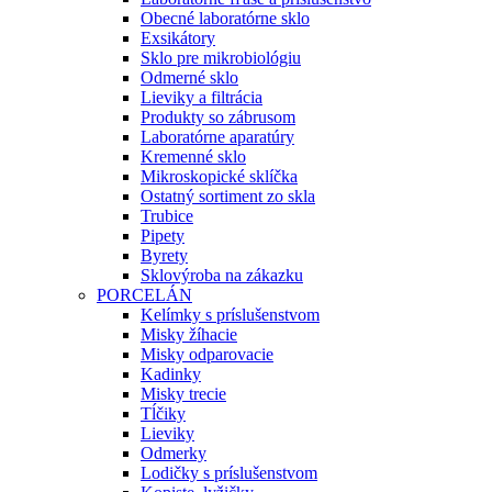
Obecné laboratórne sklo
Exsikátory
Sklo pre mikrobiológiu
Odmerné sklo
Lieviky a filtrácia
Produkty so zábrusom
Laboratórne aparatúry
Kremenné sklo
Mikroskopické sklíčka
Ostatný sortiment zo skla
Trubice
Pipety
Byrety
Sklovýroba na zákazku
PORCELÁN
Kelímky s príslušenstvom
Misky žíhacie
Misky odparovacie
Kadinky
Misky trecie
Tĺčiky
Lieviky
Odmerky
Lodičky s príslušenstvom