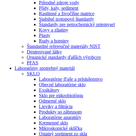
Prírodné zdroje vody
Pôdy, kaly, sediment
Rastlinné a živočíšne matrice
Stabilné izotopové štandardy
Štandardy pre petrochemický priemysel
Kovy a zliatiny
Plasty
Rudy a horniny
Štandardné referenčné materiály NIST
Deuterované látky
Organické standardy ďalších výrobcov
PFAS
Laboratórny spotrebný materiál
SKLO
Laboratórne fľaše a príslušenstvo
Obecné laboratórne sklo
Exsikátory
Sklo pre mikrobiológiu
Odmerné sklo
Lieviky a filtrácia
Produkty so zábrusom
Laboratórne aparatúry
Kremenné sklo
Mikroskopické sklíčka
Ostatný sortiment zo skla