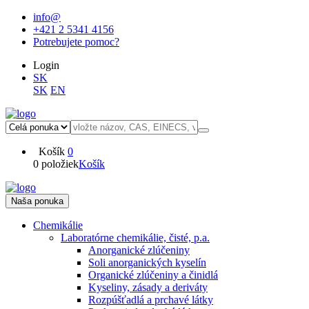
info@
+421 2 5341 4156
Potrebujete pomoc?
Login
SK
SK
EN
Košík
0
0 položiek
Košík
Naša ponuka
Chemikálie
Laboratórne chemikálie, čisté, p.a.
Anorganické zlúčeniny
Soli anorganických kyselín
Organické zlúčeniny a činidlá
Kyseliny, zásady a deriváty
Rozpúšťadlá a prchavé látky