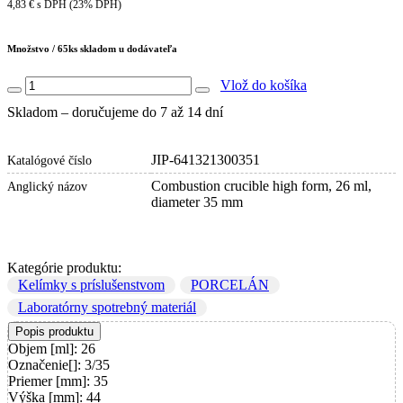
4,83 € s DPH (23% DPH)
Množstvo /
65
ks skladom u dodávateľa
Vlož do košíka
Skladom – doručujeme do 7 až 14 dní
JIP-641321300351
Katalógové číslo
Combustion crucible high form, 26 ml,
Anglický názov
diameter 35 mm
Kategórie produktu:
Kelímky s príslušenstvom
PORCELÁN
Laboratórny spotrebný materiál
Popis produktu
Objem [ml]: 26
Označenie[]: 3/35
Priemer [mm]: 35
Výška [mm]: 44