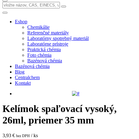
Eshop
Chemikálie
Referenčné materiály
Laboratórny spotrebný materiál
Laboratórne prístroje
Praktická chémia
Foto chémia
Bazénová chémia
Bazénová chémia
Blog
Centralchem
Kontakt
Kelímok spaľovací vysoký,
26ml, priemer 35 mm
3,93 €
/ ks
bez DPH