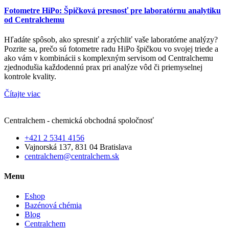
Fotometre HiPo: Špičková presnosť pre laboratórnu analytiku
od Centralchemu
Hľadáte spôsob, ako spresniť a zrýchliť vaše laboratórne analýzy?
Pozrite sa, prečo sú fotometre radu HiPo špičkou vo svojej triede a
ako vám v kombinácii s komplexným servisom od Centralchemu
zjednodušia každodennú prax pri analýze vôd či priemyselnej
kontrole kvality.
Čítajte viac
Centralchem - chemická obchodná spoločnosť
+421 2 5341 4156
Vajnorská 137, 831 04 Bratislava
centralchem@centralchem.sk
Menu
Eshop
Bazénová chémia
Blog
Centralchem