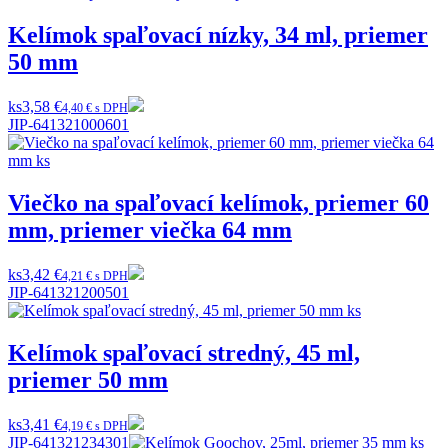
Kelímok spaľovací nízky, 34 ml, priemer
50 mm
ks
3,58 €
4,40 € s DPH
JIP-641321000601
Viečko na spaľovací kelímok, priemer 60
mm, priemer viečka 64 mm
ks
3,42 €
4,21 € s DPH
JIP-641321200501
Kelímok spaľovací stredný, 45 ml,
priemer 50 mm
ks
3,41 €
4,19 € s DPH
JIP-641321234301