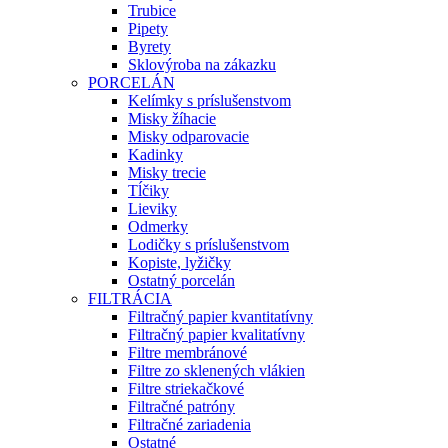
Trubice
Pipety
Byrety
Sklovýroba na zákazku
PORCELÁN
Kelímky s príslušenstvom
Misky žíhacie
Misky odparovacie
Kadinky
Misky trecie
Tĺčiky
Lieviky
Odmerky
Lodičky s príslušenstvom
Kopiste, lyžičky
Ostatný porcelán
FILTRÁCIA
Filtračný papier kvantitatívny
Filtračný papier kvalitatívny
Filtre membránové
Filtre zo sklenených vlákien
Filtre striekačkové
Filtračné patróny
Filtračné zariadenia
Ostatné