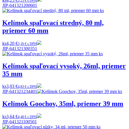
ks
4,25 €
5,23 € s DPH
JIP-641321200601
Kelímok spaľovací stredný, 80 ml,
priemer 60 mm
ks
4,20 €
5,16 € s DPH
JIP-641321300351
Kelímok spaľovací vysoký, 26ml, priemer
35 mm
ks
3,93 €
4,83 € s DPH
JIP-641321234401
Kelímok Goochov, 35ml, priemer 39 mm
ks
3,64 €
4,48 € s DPH
JIP-641321100501