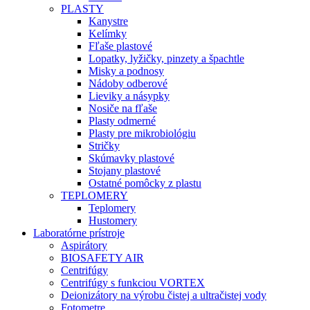
PLASTY
Kanystre
Kelímky
Fľaše plastové
Lopatky, lyžičky, pinzety a špachtle
Misky a podnosy
Nádoby odberové
Lieviky a násypky
Nosiče na fľaše
Plasty odmerné
Plasty pre mikrobiológiu
Stričky
Skúmavky plastové
Stojany plastové
Ostatné pomôcky z plastu
TEPLOMERY
Teplomery
Hustomery
Laboratórne prístroje
Aspirátory
BIOSAFETY AIR
Centrifúgy
Centrifúgy s funkciou VORTEX
Deionizátory na výrobu čistej a ultračistej vody
Fotometre