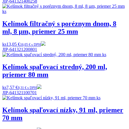
JIP-641321400258
Kelímok filtračný s poréznym dnom, 8
ml, 8 µm, priemer 25 mm
ks
13,05 €
16,05 € s DPH
JIP-641321200801
Kelímok spaľovací stredný, 200 ml,
priemer 80 mm
ks
7,57 €
9,31 € s DPH
JIP-641321100701
Kelímok spaľovací nízky, 91 ml, priemer
70 mm