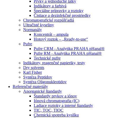
Prvky a jednoduché látky
Indikátory a farbivá
Špeciálne prípravky a roztoky
Čistiace a dezinfekčné prostriedky
Chromatografické rozpúšťadlá
Ultračisté kyseliny
Normanály
Koncentrát – ampula
Hotový roztok – „Ready-to-use“
Pufre
Pufre CRM - Analytika PRAHA pHanal®
Pufre RM - Analytika PRAHA pHanal®
Technické pufre
Indikátory, reagenčné papieriky, testy
Dry solvents
Karl Fisher
Syntéza Peptidov
Syntéza Oligonukleotidov
Referenčné materiály
Anorganické štandardy
Štandardy prvkov a iónov
Iónová chromatografia (IC)
Ladiace roztoky a interné štandardy
TIC, TOC, TIOC
Chemická spotreba kyslíku