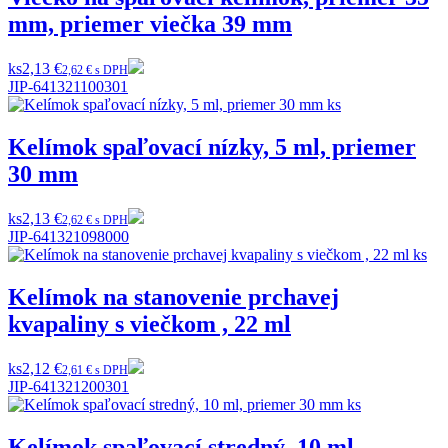
mm, priemer viečka 39 mm
ks
2,13 €
2,62 € s DPH
JIP-641321100301
Kelímok spaľovací nízky, 5 ml, priemer
30 mm
ks
2,13 €
2,62 € s DPH
JIP-641321098000
Kelímok na stanovenie prchavej
kvapaliny s viečkom , 22 ml
ks
2,12 €
2,61 € s DPH
JIP-641321200301
Kelímok spaľovací stredný, 10 ml,