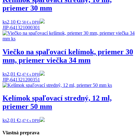
priemer 30 mm
ks
2,10 €
2,58 € s DPH
JIP-641321000301
Viečko na spaľovací kelímok, priemer 30
mm, priemer viečka 34 mm
ks
2,01 €
2,47 € s DPH
JIP-641321200351
Kelímok spaľovací stredný, 12 ml,
priemer 50 mm
ks
2,01 €
2,47 € s DPH
Vlastná preprava