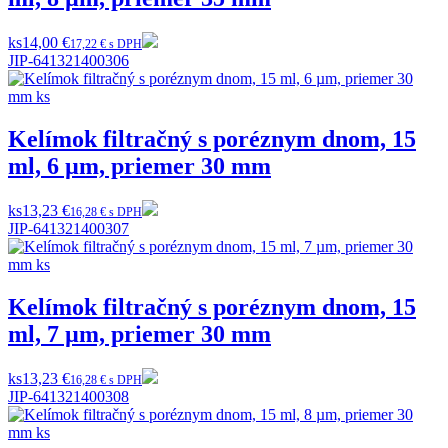
ks
14,00 €
17,22 € s DPH
JIP-641321400306
Kelímok filtračný s poréznym dnom, 15
ml, 6 µm, priemer 30 mm
ks
13,23 €
16,28 € s DPH
JIP-641321400307
Kelímok filtračný s poréznym dnom, 15
ml, 7 µm, priemer 30 mm
ks
13,23 €
16,28 € s DPH
JIP-641321400308