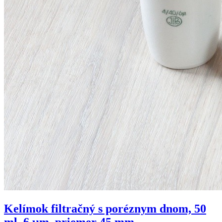
Kelímok filtračný s poréznym dnom, 50
ml, 6 µm, priemer 45 mm