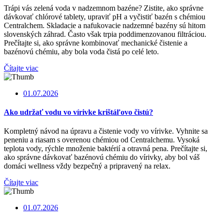
Trápi vás zelená voda v nadzemnom bazéne? Zistite, ako správne
dávkovať chlórové tablety, upraviť pH a vyčistiť bazén s chémiou
Centralchem. Skladacie a nafukovacie nadzemné bazény sú hitom
slovenských záhrad. Často však trpia poddimenzovanou filtráciou.
Prečítajte si, ako správne kombinovať mechanické čistenie a
bazénovú chémiu, aby bola voda čistá po celé leto.
Čítajte viac
01.07.2026
Ako udržať vodu vo vírivke krištáľovo čistú?
Kompletný návod na úpravu a čistenie vody vo vírivke. Vyhnite sa
peneniu a riasam s overenou chémiou od Centralchemu. Vysoká
teplota vody, rýchle množenie baktérií a otravná pena. Prečítajte si,
ako správne dávkovať bazénovú chémiu do vírivky, aby bol váš
domáci wellness vždy bezpečný a pripravený na relax.
Čítajte viac
01.07.2026