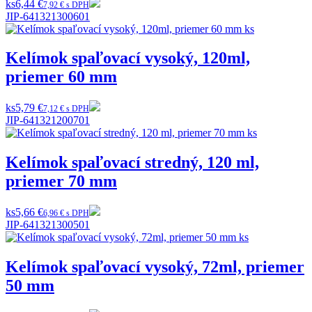
ks
6,44 €
7,92 € s DPH
JIP-641321300601
Kelímok spaľovací vysoký, 120ml,
priemer 60 mm
ks
5,79 €
7,12 € s DPH
JIP-641321200701
Kelímok spaľovací stredný, 120 ml,
priemer 70 mm
ks
5,66 €
6,96 € s DPH
JIP-641321300501
Kelímok spaľovací vysoký, 72ml, priemer
50 mm