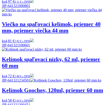
ks
4,97 €
6,11 € s DPH
JIP-641321000801
Viečko na spaľovací kelímok, priemer 40
mm, priemer viečka 44 mm
ks
4,81 €
5,92 € s DPH
JIP-641321100601
Kelímok spaľovací nízky, 62 ml, priemer
60 mm
ks
4,72 €
5,80 € s DPH
JIP-641321234501
Kelímok Goochov, 120ml, priemer 60 mm
ks
4,58 €
5,63 € s DPH
JIP-641321300451