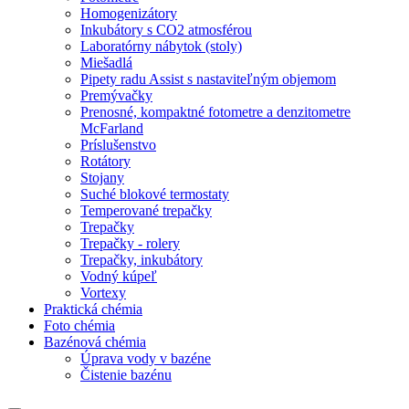
Homogenizátory
Inkubátory s CO2 atmosférou
Laboratórny nábytok (stoly)
Miešadlá
Pipety radu Assist s nastaviteľným objemom
Premývačky
Prenosné, kompaktné fotometre a denzitometre
McFarland
Príslušenstvo
Rotátory
Stojany
Suché blokové termostaty
Temperované trepačky
Trepačky
Trepačky - rolery
Trepačky, inkubátory
Vodný kúpeľ
Vortexy
Praktická chémia
Foto chémia
Bazénová chémia
Úprava vody v bazéne
Čistenie bazénu