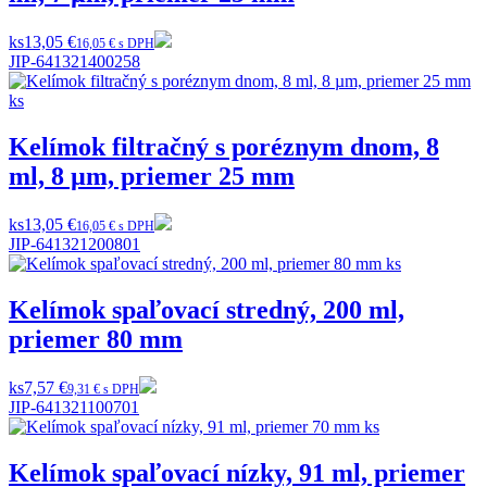
ks
13,05 €
16,05 € s DPH
JIP-641321400258
Kelímok filtračný s poréznym dnom, 8
ml, 8 µm, priemer 25 mm
ks
13,05 €
16,05 € s DPH
JIP-641321200801
Kelímok spaľovací stredný, 200 ml,
priemer 80 mm
ks
7,57 €
9,31 € s DPH
JIP-641321100701
Kelímok spaľovací nízky, 91 ml, priemer