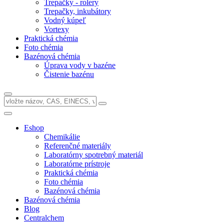
Trepačky - rolery
Trepačky, inkubátory
Vodný kúpeľ
Vortexy
Praktická chémia
Foto chémia
Bazénová chémia
Úprava vody v bazéne
Čistenie bazénu
Eshop
Chemikálie
Referenčné materiály
Laboratórny spotrebný materiál
Laboratórne prístroje
Praktická chémia
Foto chémia
Bazénová chémia
Bazénová chémia
Blog
Centralchem