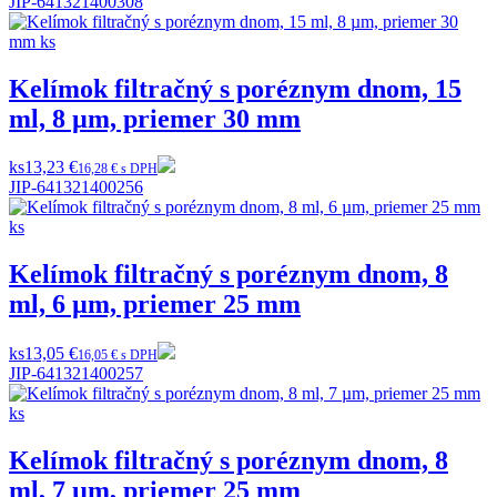
JIP-641321400308
Kelímok filtračný s poréznym dnom, 15
ml, 8 µm, priemer 30 mm
ks
13,23 €
16,28 € s DPH
JIP-641321400256
Kelímok filtračný s poréznym dnom, 8
ml, 6 µm, priemer 25 mm
ks
13,05 €
16,05 € s DPH
JIP-641321400257
Kelímok filtračný s poréznym dnom, 8
ml, 7 µm, priemer 25 mm