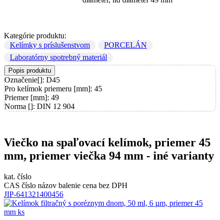
Kategórie produktu:
Kelímky s príslušenstvom
PORCELÁN
Laboratórny spotrebný materiál
Popis produktu
Označenie[]: D45
Pro kelímok priemeru [mm]: 45
Priemer [mm]: 49
Norma []: DIN 12 904
Viečko na spaľovací kelímok, priemer 45
mm, priemer viečka 94 mm - iné varianty
kat. číslo
CAS číslo
názov
balenie
cena bez DPH
JIP-641321400456