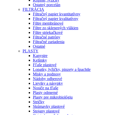
Kopiste, lyžičky
Ostatný porcelán
FILTRÁCIA
Filtračný papier kvantitatívny
Filtračný papier kvalitatívny
Filtre membránové
Filtre zo sklenených vlákien
Filtre striekačkové
Filtračné patróny
Filtračné zariadenia
Ostatné
PLASTY
Kanystre
Kelímky
Fľaše plastové
Lopatky, lyžičky, pinzety a špachtle
Misky a podnosy
Nádoby odberové
Lieviky a násypky
Nosiče na fľaše
Plasty odmerné
Plasty pre mikrobiológiu
Stričky
Skúmavky plastové
Stojany plastové