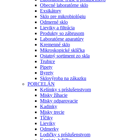
Obecné laboratórne sklo
Exsikátory
Sklo pre mikrobiológiu
Odmerné sklo
Lieviky a filtrácia
Produkty so zábrusom
Laboratórne aparatúry
Kremenné sklo
Mikroskopické sklíčka
Ostatný sortiment zo skla
Trubice
Pipety
Byrety
Sklovýroba na zákazku
PORCELÁN
Kelímky s príslušenstvom
Misky žíhacie
Misky odparovacie
Kadinky
Misky trecie
Tĺčiky
Lieviky
Odmerky
Lodičky s príslušenstvom