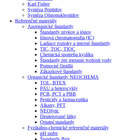
Karl Fisher
Syntéza Peptidov
Syntéza Oligonukleotidov
Referenčné materiály
Anorganické štandardy
Štandardy prvkov a iónov
Iónová chromatografia (IC)
Ladiace roztoky a interné štandardy
TIC, TOC, TIOC
Chemická spotreba kyslíku
Štandardy pre meranie tvrdosti vody
Pomocné činidlá
Zákazkové štandardy
Organické štandardy NEOCHEMA
TOL, BTEX
PAU a heterocykly
PCB, PCT a PBB
Pesticidy a farmaceutika
Alkany, PFT
NEOlytic
Deuterované látky
Ostatní standardy
Fyzikálno-chemické referenčné materiály
pH pufre
Štandardy Brix