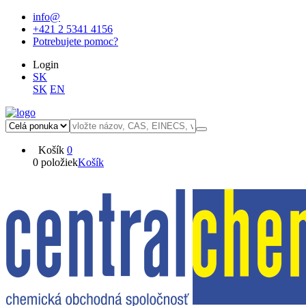
info@
+421 2 5341 4156
Potrebujete pomoc?
Login
SK
SK
EN
Košík
0
0 položiek
Košík