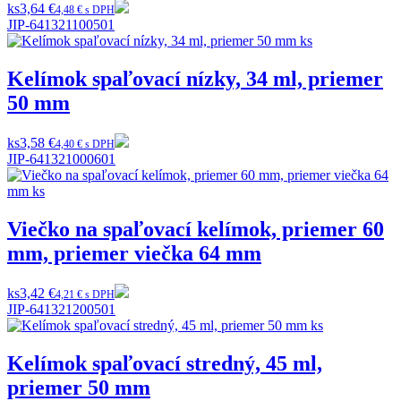
ks
3,64 €
4,48 € s DPH
JIP-641321100501
Kelímok spaľovací nízky, 34 ml, priemer
50 mm
ks
3,58 €
4,40 € s DPH
JIP-641321000601
Viečko na spaľovací kelímok, priemer 60
mm, priemer viečka 64 mm
ks
3,42 €
4,21 € s DPH
JIP-641321200501
Kelímok spaľovací stredný, 45 ml,
priemer 50 mm