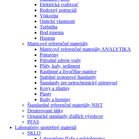
Elektrická vodivosť
Redoxný potenciál
Viskozita
Optické vlastnosti
Turbidita
Bod topenia
Hustota
Matricové referenčné materiály
Matricové referenčné materiály ANALYTIKA
Potraviny
Prírodné zdroje vody
Pôdy, kaly, sediment
Rastlinné a živočíšne matrice
Stabilné izotopové štandardy
Štandardy pre petrochemický priemysel
Kovy a zliatiny
Plasty
Rudy a horniny
Štandardné referenčné materiály NIST
Deuterované látky
Organické standardy ďalších výrobcov
PFAS
Laboratórny spotrebný materiál
SKLO
Laboratórne fľaše a príslušenstvo