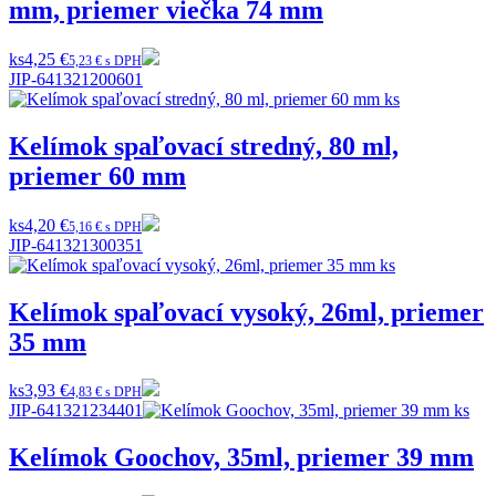
mm, priemer viečka 74 mm
ks
4,25 €
5,23 € s DPH
JIP-641321200601
Kelímok spaľovací stredný, 80 ml,
priemer 60 mm
ks
4,20 €
5,16 € s DPH
JIP-641321300351
Kelímok spaľovací vysoký, 26ml, priemer
35 mm
ks
3,93 €
4,83 € s DPH
JIP-641321234401
Kelímok Goochov, 35ml, priemer 39 mm