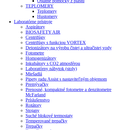
Ostatné pomôcky z plastu
TEPLOMERY
Teplomery
Hustomery
Laboratórne prístroje
Aspirátory
BIOSAFETY AIR
Centrifúgy
Centrifúgy s funkciou VORTEX
Deionizátory na výrobu čistej a ultračistej vody
Fotometre
Homogenizátory
Inkubátory s CO2 atmosférou
Laboratórny nábytok (stoly)
Miešadlá
Pipety radu Assist s nastaviteľným objemom
Premývačky
Prenosné, kompaktné fotometre a denzitometre
McFarland
Príslušenstvo
Rotátory
Stojany
Suché blokové termostaty
Temperované trepačky
Trepačky