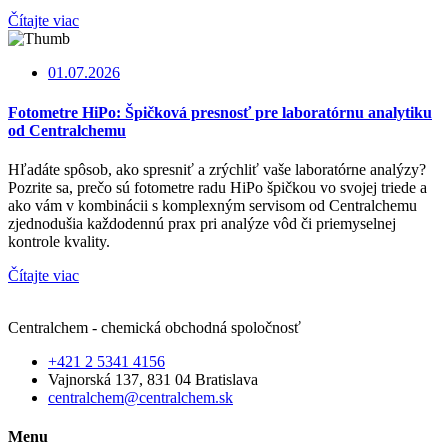
Čítajte viac
01.07.2026
Fotometre HiPo: Špičková presnosť pre laboratórnu analytiku
od Centralchemu
Hľadáte spôsob, ako spresniť a zrýchliť vaše laboratórne analýzy?
Pozrite sa, prečo sú fotometre radu HiPo špičkou vo svojej triede a
ako vám v kombinácii s komplexným servisom od Centralchemu
zjednodušia každodennú prax pri analýze vôd či priemyselnej
kontrole kvality.
Čítajte viac
Centralchem - chemická obchodná spoločnosť
+421 2 5341 4156
Vajnorská 137, 831 04 Bratislava
centralchem@centralchem.sk
Menu