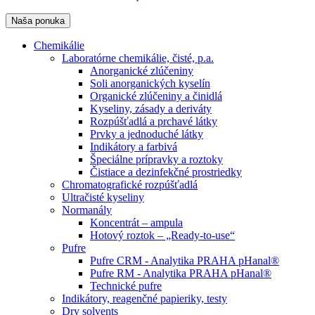
Naša ponuka
Chemikálie
Laboratórne chemikálie, čisté, p.a.
Anorganické zlúčeniny
Soli anorganických kyselín
Organické zlúčeniny a činidlá
Kyseliny, zásady a deriváty
Rozpúšťadlá a prchavé látky
Prvky a jednoduché látky
Indikátory a farbivá
Špeciálne prípravky a roztoky
Čistiace a dezinfekčné prostriedky
Chromatografické rozpúšťadlá
Ultračisté kyseliny
Normanály
Koncentrát – ampula
Hotový roztok – „Ready-to-use“
Pufre
Pufre CRM - Analytika PRAHA pHanal®
Pufre RM - Analytika PRAHA pHanal®
Technické pufre
Indikátory, reagenčné papieriky, testy
Dry solvents