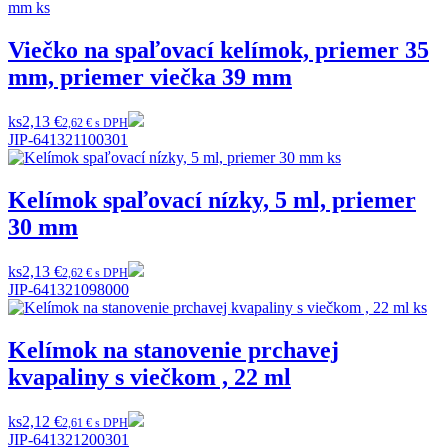
Viečko na spaľovací kelímok, priemer 35
mm, priemer viečka 39 mm
ks
2,13 €
2,62 € s DPH
JIP-641321100301
Kelímok spaľovací nízky, 5 ml, priemer
30 mm
ks
2,13 €
2,62 € s DPH
JIP-641321098000
Kelímok na stanovenie prchavej
kvapaliny s viečkom , 22 ml
ks
2,12 €
2,61 € s DPH
JIP-641321200301