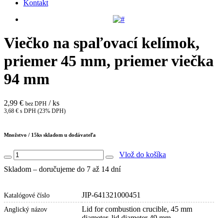
Kontakt
Viečko na spaľovací kelímok,
priemer 45 mm, priemer viečka
94 mm
2,99 €
/ ks
bez DPH
3,68 € s DPH (23% DPH)
Množstvo /
15
ks skladom u dodávateľa
Vlož do košíka
Skladom – doručujeme do 7 až 14 dní
JIP-641321000451
Katalógové číslo
Lid for combustion crucible, 45 mm
Anglický názov
diameter, lid diameter 49 mm