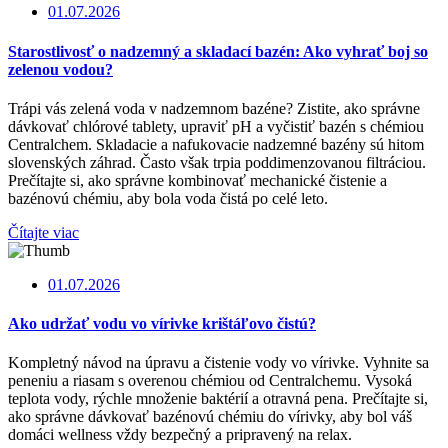
01.07.2026
Starostlivosť o nadzemný a skladací bazén: Ako vyhrať boj so
zelenou vodou?
Trápi vás zelená voda v nadzemnom bazéne? Zistite, ako správne
dávkovať chlórové tablety, upraviť pH a vyčistiť bazén s chémiou
Centralchem. Skladacie a nafukovacie nadzemné bazény sú hitom
slovenských záhrad. Často však trpia poddimenzovanou filtráciou.
Prečítajte si, ako správne kombinovať mechanické čistenie a
bazénovú chémiu, aby bola voda čistá po celé leto.
Čítajte viac
01.07.2026
Ako udržať vodu vo vírivke krištáľovo čistú?
Kompletný návod na úpravu a čistenie vody vo vírivke. Vyhnite sa
peneniu a riasam s overenou chémiou od Centralchemu. Vysoká
teplota vody, rýchle množenie baktérií a otravná pena. Prečítajte si,
ako správne dávkovať bazénovú chémiu do vírivky, aby bol váš
domáci wellness vždy bezpečný a pripravený na relax.