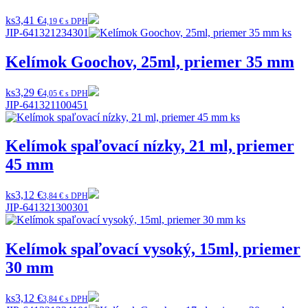
ks
3,41 €
4,19 € s DPH
JIP-641321234301
Kelímok Goochov, 25ml, priemer 35 mm
ks
3,29 €
4,05 € s DPH
JIP-641321100451
Kelímok spaľovací nízky, 21 ml, priemer
45 mm
ks
3,12 €
3,84 € s DPH
JIP-641321300301
Kelímok spaľovací vysoký, 15ml, priemer
30 mm
ks
3,12 €
3,84 € s DPH