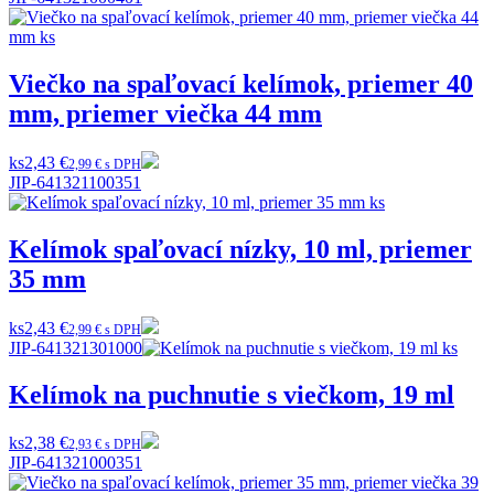
Viečko na spaľovací kelímok, priemer 40
mm, priemer viečka 44 mm
ks
2,43 €
2,99 € s DPH
JIP-641321100351
Kelímok spaľovací nízky, 10 ml, priemer
35 mm
ks
2,43 €
2,99 € s DPH
JIP-641321301000
Kelímok na puchnutie s viečkom, 19 ml
ks
2,38 €
2,93 € s DPH
JIP-641321000351