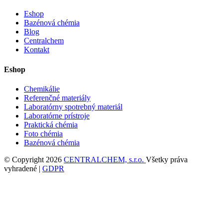
Eshop
Bazénová chémia
Blog
Centralchem
Kontakt
Eshop
Chemikálie
Referenčné materiály
Laboratórny spotrebný materiál
Laboratórne prístroje
Praktická chémia
Foto chémia
Bazénová chémia
© Copyright 2026
CENTRALCHEM, s.r.o.
Všetky práva
vyhradené |
GDPR