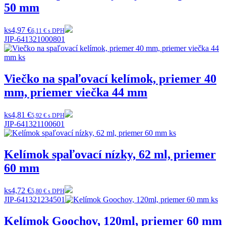
50 mm
ks
4,97 €
6,11 € s DPH
JIP-641321000801
Viečko na spaľovací kelímok, priemer 40
mm, priemer viečka 44 mm
ks
4,81 €
5,92 € s DPH
JIP-641321100601
Kelímok spaľovací nízky, 62 ml, priemer
60 mm
ks
4,72 €
5,80 € s DPH
JIP-641321234501
Kelímok Goochov, 120ml, priemer 60 mm