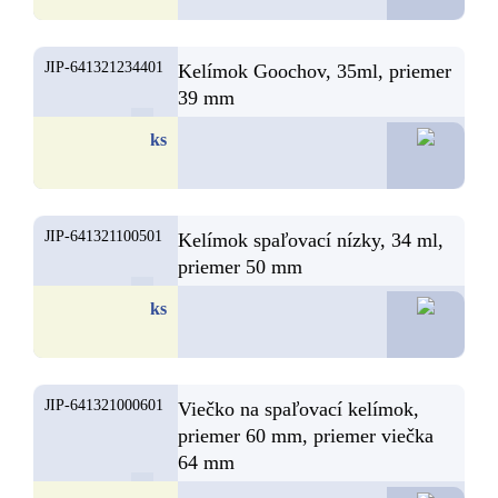
JIP-641321234401
Kelímok Goochov, 35ml, priemer
39 mm
3,
ks
JIP-641321100501
Kelímok spaľovací nízky, 34 ml,
priemer 50 mm
3,
ks
JIP-641321000601
Viečko na spaľovací kelímok,
priemer 60 mm, priemer viečka
64 mm