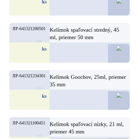
3,
ks
JIP-641321200501
Kelímok spaľovací stredný, 45
ml, priemer 50 mm
3,
ks
JIP-641321234301
Kelímok Goochov, 25ml, priemer
35 mm
3,
ks
JIP-641321100451
Kelímok spaľovací nízky, 21 ml,
priemer 45 mm