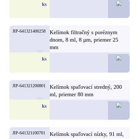
13,0
ks
JIP-641321400258
Kelímok filtračný s poréznym
dnom, 8 ml, 8 µm, priemer 25
mm
13,0
ks
JIP-641321200801
Kelímok spaľovací stredný, 200
ml, priemer 80 mm
7,
ks
JIP-641321100701
Kelímok spaľovací nízky, 91 ml,