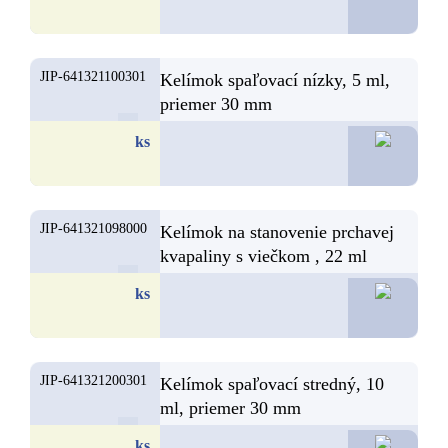
JIP-641321100301
Kelímok spaľovací nízky, 5 ml,
priemer 30 mm
2,
ks
JIP-641321098000
Kelímok na stanovenie prchavej
kvapaliny s viečkom , 22 ml
2,
ks
JIP-641321200301
Kelímok spaľovací stredný, 10
ml, priemer 30 mm
2,
ks