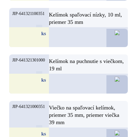
JIP-641321100351
Kelímok spaľovací nízky, 10 ml,
priemer 35 mm
2,
ks
JIP-641321301000
Kelímok na puchnutie s viečkom,
19 ml
2,
ks
JIP-641321000351
Viečko na spaľovací kelímok,
priemer 35 mm, priemer viečka
39 mm
2,
ks