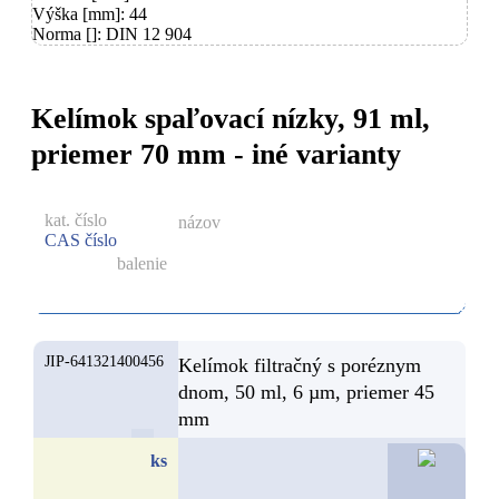
Výška [mm]: 44
Norma []: DIN 12 904
Kelímok spaľovací nízky, 91 ml,
priemer 70 mm - iné varianty
kat. číslo
názov
CAS číslo
balenie
JIP-641321400456
Kelímok filtračný s poréznym
dnom, 50 ml, 6 µm, priemer 45
mm
14,6
ks