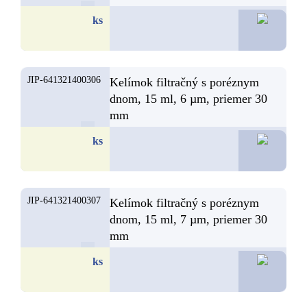
14,0
ks
JIP-641321400306
Kelímok filtračný s poréznym
dnom, 15 ml, 6 µm, priemer 30
mm
13,2
ks
JIP-641321400307
Kelímok filtračný s poréznym
dnom, 15 ml, 7 µm, priemer 30
mm
13,2
ks