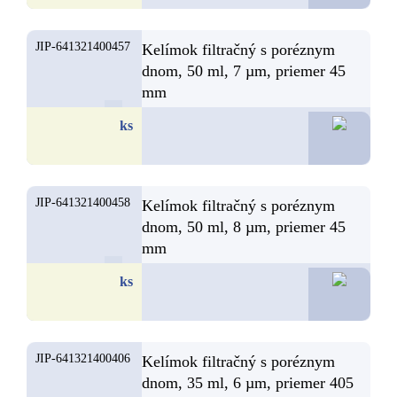
JIP-641321400457
Kelímok filtračný s poréznym
dnom, 50 ml, 7 µm, priemer 45
mm
14,6
ks
JIP-641321400458
Kelímok filtračný s poréznym
dnom, 50 ml, 8 µm, priemer 45
mm
14,6
ks
JIP-641321400406
Kelímok filtračný s poréznym
dnom, 35 ml, 6 µm, priemer 405