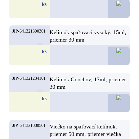
3,
ks
JIP-641321300301
Kelímok spaľovací vysoký, 15ml,
priemer 30 mm
3,
ks
JIP-641321234101
Kelímok Goochov, 17ml, priemer
30 mm
3,
ks
JIP-641321000501
Viečko na spaľovací kelímok,
priemer 50 mm, priemer viečka