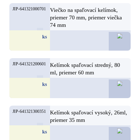
JIP-641321000701
Viečko na spaľovací kelímok,
priemer 70 mm, priemer viečka
74 mm
4,
ks
JIP-641321200601
Kelímok spaľovací stredný, 80
ml, priemer 60 mm
4,
ks
JIP-641321300351
Kelímok spaľovací vysoký, 26ml,
priemer 35 mm
3,
ks