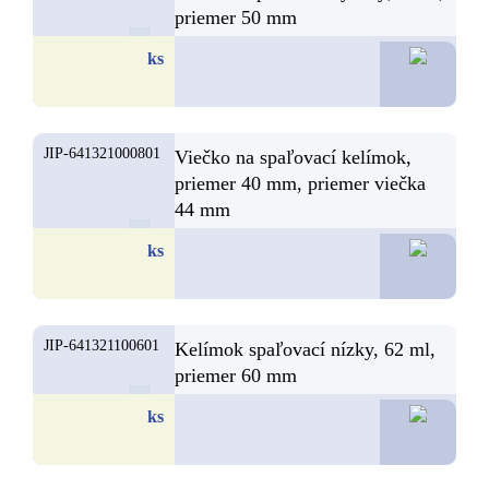
priemer 50 mm
4,
ks
JIP-641321000801
Viečko na spaľovací kelímok,
priemer 40 mm, priemer viečka
44 mm
4,
ks
JIP-641321100601
Kelímok spaľovací nízky, 62 ml,
priemer 60 mm
4,
ks