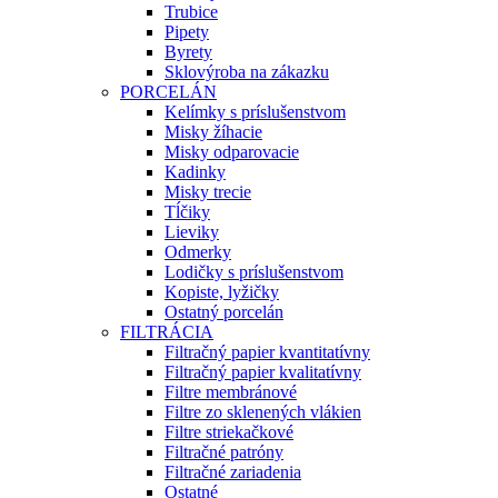
Trubice
Pipety
Byrety
Sklovýroba na zákazku
PORCELÁN
Kelímky s príslušenstvom
Misky žíhacie
Misky odparovacie
Kadinky
Misky trecie
Tĺčiky
Lieviky
Odmerky
Lodičky s príslušenstvom
Kopiste, lyžičky
Ostatný porcelán
FILTRÁCIA
Filtračný papier kvantitatívny
Filtračný papier kvalitatívny
Filtre membránové
Filtre zo sklenených vlákien
Filtre striekačkové
Filtračné patróny
Filtračné zariadenia
Ostatné