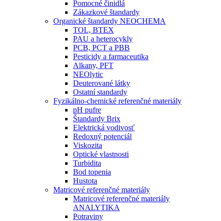
Pomocné činidlá
Zákazkové štandardy
Organické štandardy NEOCHEMA
TOL, BTEX
PAU a heterocykly
PCB, PCT a PBB
Pesticidy a farmaceutika
Alkany, PFT
NEOlytic
Deuterované látky
Ostatní standardy
Fyzikálno-chemické referenčné materiály
pH pufre
Štandardy Brix
Elektrická vodivosť
Redoxný potenciál
Viskozita
Optické vlastnosti
Turbidita
Bod topenia
Hustota
Matricové referenčné materiály
Matricové referenčné materiály
ANALYTIKA
Potraviny