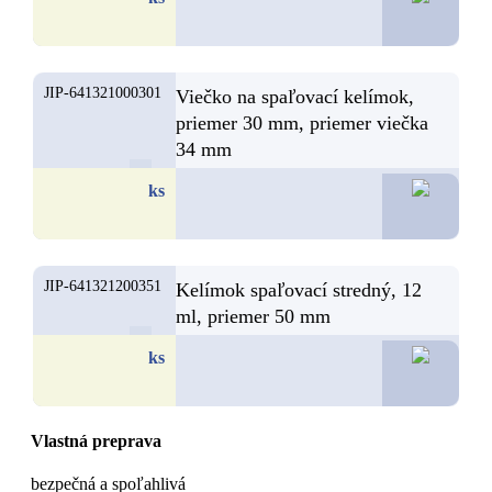
JIP-641321000301
Viečko na spaľovací kelímok,
priemer 30 mm, priemer viečka
34 mm
2,
ks
JIP-641321200351
Kelímok spaľovací stredný, 12
ml, priemer 50 mm
2,
ks
Vlastná preprava
bezpečná a spoľahlivá