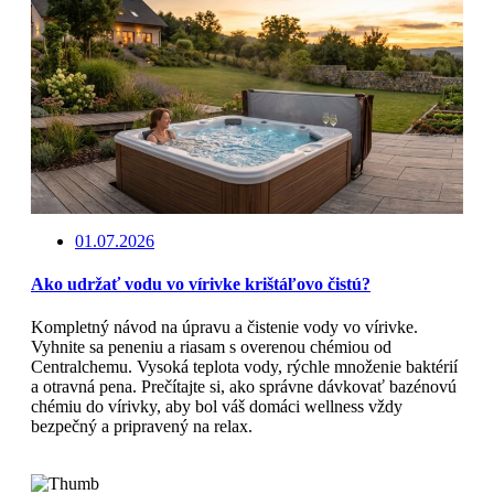
01.07.2026
Ako udržať vodu vo vírivke krištáľovo čistú?
Kompletný návod na úpravu a čistenie vody vo vírivke.
Vyhnite sa peneniu a riasam s overenou chémiou od
Centralchemu. Vysoká teplota vody, rýchle množenie baktérií
a otravná pena. Prečítajte si, ako správne dávkovať bazénovú
chémiu do vírivky, aby bol váš domáci wellness vždy
bezpečný a pripravený na relax.
Čítajte viac