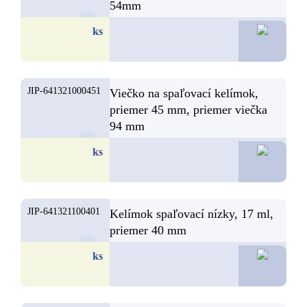
54mm
3,
ks
JIP-641321000451
Viečko na spaľovací kelímok,
priemer 45 mm, priemer viečka
94 mm
2,
ks
JIP-641321100401
Kelímok spaľovací nízky, 17 ml,
priemer 40 mm
2,
ks