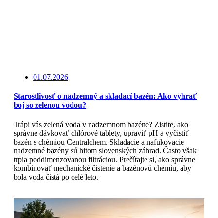
01.07.2026
Starostlivosť o nadzemný a skladací bazén: Ako vyhrať
boj so zelenou vodou?
Trápi vás zelená voda v nadzemnom bazéne? Zistite, ako
správne dávkovať chlórové tablety, upraviť pH a vyčistiť
bazén s chémiou Centralchem. Skladacie a nafukovacie
nadzemné bazény sú hitom slovenských záhrad. Často však
trpia poddimenzovanou filtráciou. Prečítajte si, ako správne
kombinovať mechanické čistenie a bazénovú chémiu, aby
bola voda čistá po celé leto.
Čítajte viac