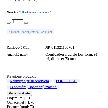
7,92 € s DPH (23% DPH)
Množstvo /
50
ks skladom u dodávateľa
Vlož do košíka
Skladom – doručujeme do 7 až 14 dní
JIP-641321100701
Katalógové číslo
Combustion crucible low form, 91
Anglický názov
ml, diameter 70 mm
Kategórie produktu:
Kelímky s príslušenstvom
PORCELÁN
Laboratórny spotrebný materiál
Popis produktu
Objem [ml]: 91
Označenie[]: 1/70
Priemer [mm]: 70