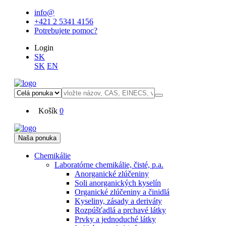
info@
+421 2 5341 4156
Potrebujete pomoc?
Login
SK
SK
EN
Košík
0
Naša ponuka
Chemikálie
Laboratórne chemikálie, čisté, p.a.
Anorganické zlúčeniny
Soli anorganických kyselín
Organické zlúčeniny a činidlá
Kyseliny, zásady a deriváty
Rozpúšťadlá a prchavé látky
Prvky a jednoduché látky