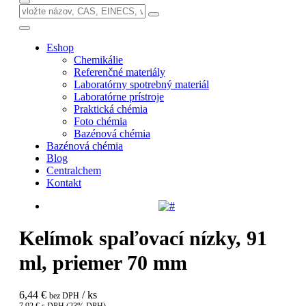
Eshop
Chemikálie
Referenčné materiály
Laboratórny spotrebný materiál
Laboratórne prístroje
Praktická chémia
Foto chémia
Bazénová chémia
Bazénová chémia
Blog
Centralchem
Kontakt
Kelímok spaľovací nízky, 91
ml, priemer 70 mm
6,44 €
/ ks
bez DPH