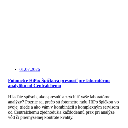
01.07.2026
Fotometre HiPo: Špičková presnosť pre laboratórnu
analytiku od Centralchemu
Hľadáte spôsob, ako spresniť a zrýchliť vaše laboratórne
analýzy? Pozrite sa, prečo sú fotometre radu HiPo špičkou vo
svojej triede a ako vám v kombinácii s komplexným servisom
od Centralchemu zjednodušia každodennú prax pri analýze
vôd či priemyselnej kontrole kvality.
Čítajte viac