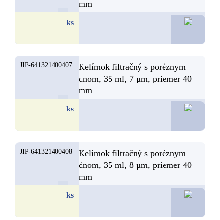
mm
14,4
ks
JIP-641321400407
Kelímok filtračný s poréznym
dnom, 35 ml, 7 µm, priemer 40
mm
14,4
ks
JIP-641321400408
Kelímok filtračný s poréznym
dnom, 35 ml, 8 µm, priemer 40
mm
14,4
ks