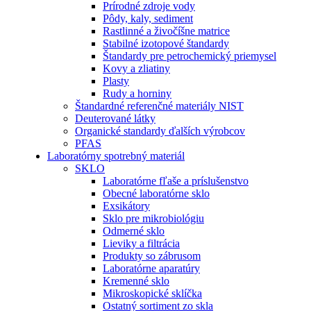
Prírodné zdroje vody
Pôdy, kaly, sediment
Rastlinné a živočíšne matrice
Stabilné izotopové štandardy
Štandardy pre petrochemický priemysel
Kovy a zliatiny
Plasty
Rudy a horniny
Štandardné referenčné materiály NIST
Deuterované látky
Organické standardy ďalších výrobcov
PFAS
Laboratórny spotrebný materiál
SKLO
Laboratórne fľaše a príslušenstvo
Obecné laboratórne sklo
Exsikátory
Sklo pre mikrobiológiu
Odmerné sklo
Lieviky a filtrácia
Produkty so zábrusom
Laboratórne aparatúry
Kremenné sklo
Mikroskopické sklíčka
Ostatný sortiment zo skla