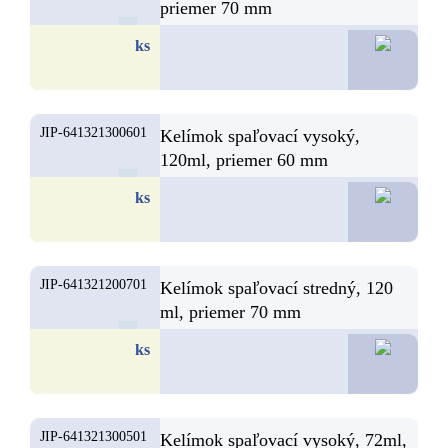
priemer 70 mm
6,
ks
JIP-641321300601
Kelímok spaľovací vysoký,
120ml, priemer 60 mm
5,
ks
JIP-641321200701
Kelímok spaľovací stredný, 120
ml, priemer 70 mm
5,
ks
JIP-641321300501
Kelímok spaľovací vysoký, 72ml,