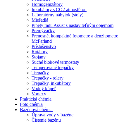
Homogenizátory
Inkubátory s CO2 atmosférou
Laboratórny nábytok (stoly)
Miešadlá
Pipety radu Assist s nastaviteľným objemom
Premývačky
Prenosné, kompaktné fotometre a denzitometre
McFarland
Príslušenstvo
Rotátory
Stojany
Suché blokové termostaty
Temperované trepačky
Trepačky
Trepačky - rolery
Trepačky, inkubátory
Vodný kúpeľ
Vortexy
Praktická chémia
Foto chémia
Bazénová chémia
Úprava vody v bazéne
Čistenie bazénu