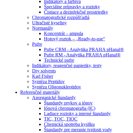
Indikátory a farbivá
Špeciálne prípravky a roztoky
Čistiace a dezinfekčné prostriedky
Chromatografické rozpúšťadlá
Ultračisté kyseliny
Normanály
Koncentrát – ampula
Hotový roztok – „Ready-to-use“
Pufre
Pufre CRM - Analytika PRAHA pHanal®
Pufre RM - Analytika PRAHA pHanal®
Technické pufre
Indikátory, reagenčné papieriky, testy
Dry solvents
Karl Fisher
Syntéza Peptidov
Syntéza Oligonukleotidov
Referenčné materiály
Anorganické štandardy
Štandardy prvkov a iónov
Iónová chromatografia (IC)
Ladiace roztoky a interné štandardy
TIC, TOC, TIOC
Chemická spotreba kyslíku
Štandardy pre meranie tvrdosti vody