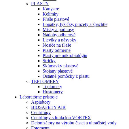
PLASTY
Kanystre
Kelímky
Fľaše plastové
Lopatky, lyžičky, pinzety a špachtle
Misky a podnosy
Nádoby odberové
Lieviky a násypky
Nosiče na fľaše
Plasty odmerné
Plasty pre mikrobiológiu
Stričky
Skúmavky plastové
Stojany plastové
Ostatné pomôcky z plastu
TEPLOMERY
Teplomery
Hustomery
Laboratórne prístroje
Aspirátory
BIOSAFETY AIR
Centrifúgy
Centrifúgy s funkciou VORTEX
Deionizátory na výrobu čistej a ultračistej vody
Fotometre