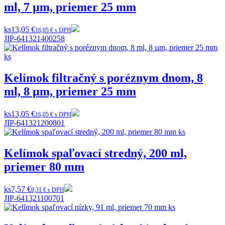
ml, 7 µm, priemer 25 mm
ks
13,05 €
16,05 € s DPH
JIP-641321400258
Kelímok filtračný s poréznym dnom, 8
ml, 8 µm, priemer 25 mm
ks
13,05 €
16,05 € s DPH
JIP-641321200801
Kelímok spaľovací stredný, 200 ml,
priemer 80 mm
ks
7,57 €
9,31 € s DPH
JIP-641321100701