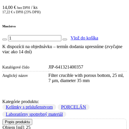
14,00 €
/ ks
bez DPH
17,22 € s DPH (23% DPH)
Množstvo
Vlož do košíka
K dispozícii na objednávku – termín dodania upresníme (zvyčajne
viac ako 14 dní)
JIP-641321400357
Katalógové číslo
Filter crucible with porous bottom, 25 ml,
Anglický názov
7 µm, diameter 35 mm
Kategórie produktu:
Kelímky s príslušenstvom
PORCELÁN
Laboratórny spotrebný materiál
Popis produktu
Objem [ml]: 25