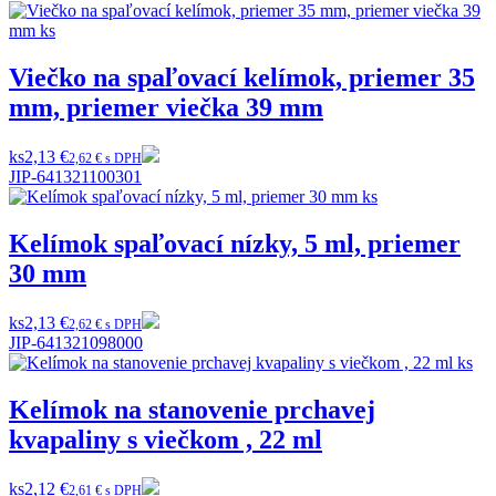
Viečko na spaľovací kelímok, priemer 35
mm, priemer viečka 39 mm
ks
2,13 €
2,62 € s DPH
JIP-641321100301
Kelímok spaľovací nízky, 5 ml, priemer
30 mm
ks
2,13 €
2,62 € s DPH
JIP-641321098000
Kelímok na stanovenie prchavej
kvapaliny s viečkom , 22 ml
ks
2,12 €
2,61 € s DPH