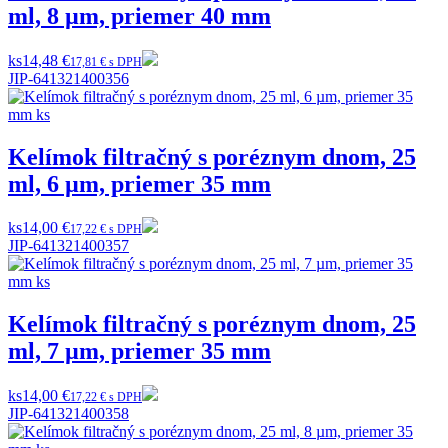
ml, 8 µm, priemer 40 mm
ks
14,48 €
17,81 € s DPH
JIP-641321400356
Kelímok filtračný s poréznym dnom, 25
ml, 6 µm, priemer 35 mm
ks
14,00 €
17,22 € s DPH
JIP-641321400357
Kelímok filtračný s poréznym dnom, 25
ml, 7 µm, priemer 35 mm
ks
14,00 €
17,22 € s DPH
JIP-641321400358