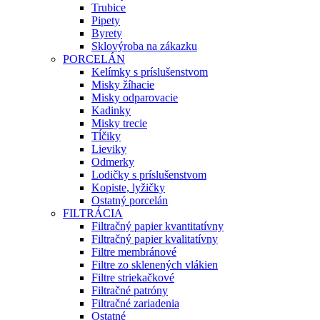
Trubice
Pipety
Byrety
Sklovýroba na zákazku
PORCELÁN
Kelímky s príslušenstvom
Misky žíhacie
Misky odparovacie
Kadinky
Misky trecie
Tĺčiky
Lieviky
Odmerky
Lodičky s príslušenstvom
Kopiste, lyžičky
Ostatný porcelán
FILTRÁCIA
Filtračný papier kvantitatívny
Filtračný papier kvalitatívny
Filtre membránové
Filtre zo sklenených vlákien
Filtre striekačkové
Filtračné patróny
Filtračné zariadenia
Ostatné