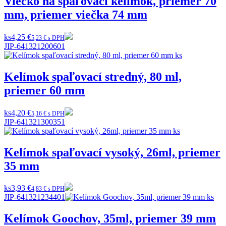
Viečko na spaľovací kelímok, priemer 70
mm, priemer viečka 74 mm
ks
4,25 €
5,23 € s DPH
JIP-641321200601
Kelímok spaľovací stredný, 80 ml,
priemer 60 mm
ks
4,20 €
5,16 € s DPH
JIP-641321300351
Kelímok spaľovací vysoký, 26ml, priemer
35 mm
ks
3,93 €
4,83 € s DPH
JIP-641321234401
Kelímok Goochov, 35ml, priemer 39 mm