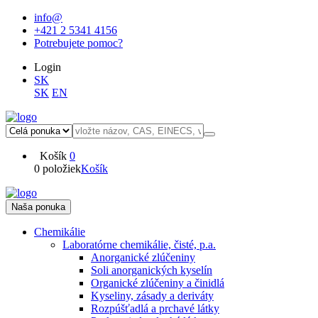
info@
+421 2 5341 4156
Potrebujete pomoc?
Login
SK
SK
EN
Košík
0
0 položiek
Košík
Naša ponuka
Chemikálie
Laboratórne chemikálie, čisté, p.a.
Anorganické zlúčeniny
Soli anorganických kyselín
Organické zlúčeniny a činidlá
Kyseliny, zásady a deriváty
Rozpúšťadlá a prchavé látky