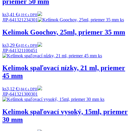
priemer 50 mm
ks
3,41 €
4,19 € s DPH
JIP-641321234301
Kelímok Goochov, 25ml, priemer 35 mm
ks
3,29 €
4,05 € s DPH
JIP-641321100451
Kelímok spaľovací nízky, 21 ml, priemer
45 mm
ks
3,12 €
3,84 € s DPH
JIP-641321300301
Kelímok spaľovací vysoký, 15ml, priemer
30 mm