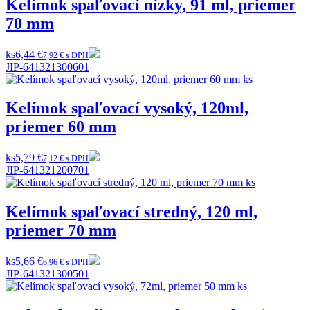
Kelímok spaľovací nízky, 91 ml, priemer
70 mm
ks
6,44 €
7,92 € s DPH
JIP-641321300601
Kelímok spaľovací vysoký, 120ml,
priemer 60 mm
ks
5,79 €
7,12 € s DPH
JIP-641321200701
Kelímok spaľovací stredný, 120 ml,
priemer 70 mm
ks
5,66 €
6,96 € s DPH
JIP-641321300501