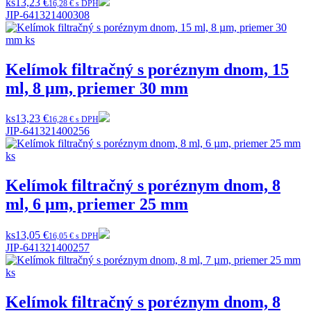
ks
13,23 €
16,28 € s DPH
JIP-641321400308
Kelímok filtračný s poréznym dnom, 15
ml, 8 µm, priemer 30 mm
ks
13,23 €
16,28 € s DPH
JIP-641321400256
Kelímok filtračný s poréznym dnom, 8
ml, 6 µm, priemer 25 mm
ks
13,05 €
16,05 € s DPH
JIP-641321400257
Kelímok filtračný s poréznym dnom, 8