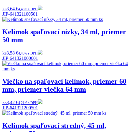
ks
3,64 €
4,48 € s DPH
JIP-641321100501
Kelímok spaľovací nízky, 34 ml, priemer
50 mm
ks
3,58 €
4,40 € s DPH
JIP-641321000601
Viečko na spaľovací kelímok, priemer 60
mm, priemer viečka 64 mm
ks
3,42 €
4,21 € s DPH
JIP-641321200501
Kelímok spaľovací stredný, 45 ml,