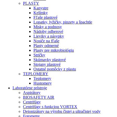
PLASTY
Kanystre
Kelímky
Fľaše plastové
Lopatky, lyžičky, pinzety a špachtle
Misky a podnosy
Nádoby odberové
Lieviky a násypky
Nosiče na fľaše
Plasty odmerné
Plasty pre mikrobiológiu
Stričky
Skúmavky plastové
Stojany plastové
Ostatné pomôcky z plastu
TEPLOMERY
Teplomery
Hustomery
Laboratórne prístroje
Aspirátory
BIOSAFETY AIR
Centrifúgy
Centrifúgy s funkciou VORTEX
Deionizátory na výrobu čistej a ultračistej vody
Fotometre