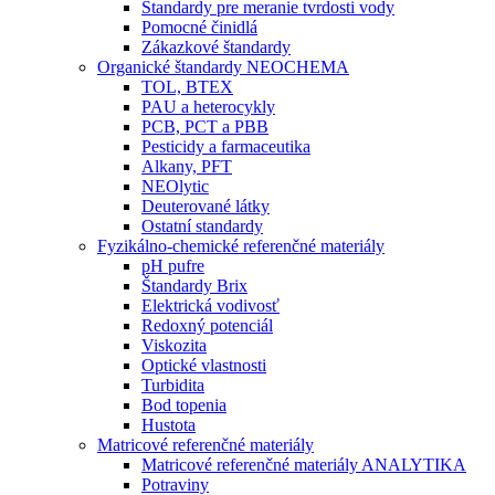
Štandardy pre meranie tvrdosti vody
Pomocné činidlá
Zákazkové štandardy
Organické štandardy NEOCHEMA
TOL, BTEX
PAU a heterocykly
PCB, PCT a PBB
Pesticidy a farmaceutika
Alkany, PFT
NEOlytic
Deuterované látky
Ostatní standardy
Fyzikálno-chemické referenčné materiály
pH pufre
Štandardy Brix
Elektrická vodivosť
Redoxný potenciál
Viskozita
Optické vlastnosti
Turbidita
Bod topenia
Hustota
Matricové referenčné materiály
Matricové referenčné materiály ANALYTIKA
Potraviny