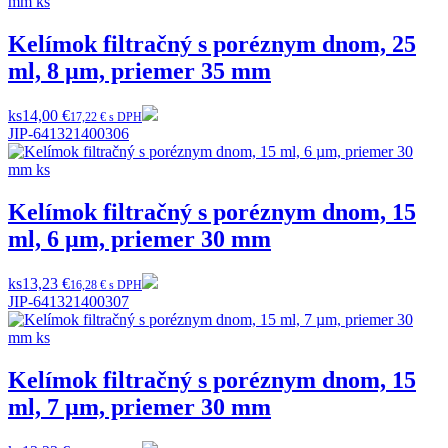
Kelímok filtračný s poréznym dnom, 25
ml, 8 µm, priemer 35 mm
ks
14,00 €
17,22 € s DPH
JIP-641321400306
Kelímok filtračný s poréznym dnom, 15
ml, 6 µm, priemer 30 mm
ks
13,23 €
16,28 € s DPH
JIP-641321400307
Kelímok filtračný s poréznym dnom, 15
ml, 7 µm, priemer 30 mm