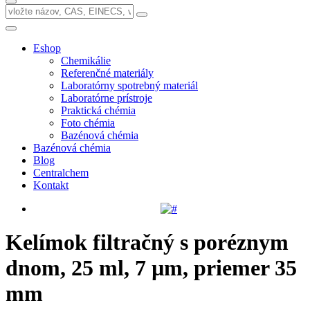
Eshop
Chemikálie
Referenčné materiály
Laboratórny spotrebný materiál
Laboratórne prístroje
Praktická chémia
Foto chémia
Bazénová chémia
Bazénová chémia
Blog
Centralchem
Kontakt
Kelímok filtračný s poréznym
dnom, 25 ml, 7 µm, priemer 35
mm