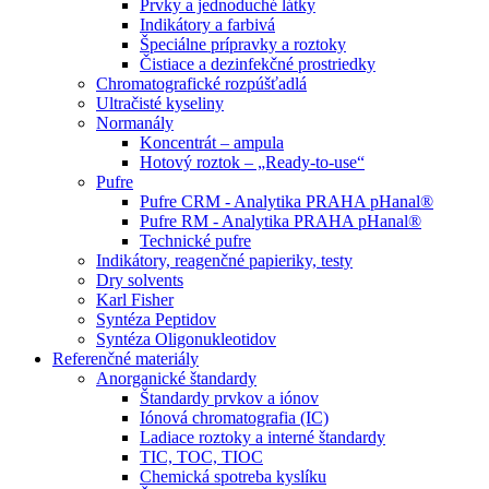
Prvky a jednoduché látky
Indikátory a farbivá
Špeciálne prípravky a roztoky
Čistiace a dezinfekčné prostriedky
Chromatografické rozpúšťadlá
Ultračisté kyseliny
Normanály
Koncentrát – ampula
Hotový roztok – „Ready-to-use“
Pufre
Pufre CRM - Analytika PRAHA pHanal®
Pufre RM - Analytika PRAHA pHanal®
Technické pufre
Indikátory, reagenčné papieriky, testy
Dry solvents
Karl Fisher
Syntéza Peptidov
Syntéza Oligonukleotidov
Referenčné materiály
Anorganické štandardy
Štandardy prvkov a iónov
Iónová chromatografia (IC)
Ladiace roztoky a interné štandardy
TIC, TOC, TIOC
Chemická spotreba kyslíku