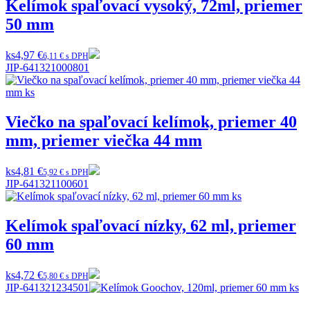
Kelímok spaľovací vysoký, 72ml, priemer
50 mm
ks
4,97 €
6,11 € s DPH
JIP-641321000801
Viečko na spaľovací kelímok, priemer 40
mm, priemer viečka 44 mm
ks
4,81 €
5,92 € s DPH
JIP-641321100601
Kelímok spaľovací nízky, 62 ml, priemer
60 mm
ks
4,72 €
5,80 € s DPH
JIP-641321234501