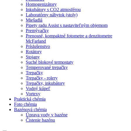
Homogenizátory
Inkubátory s CO2 atmosférou
Laboratórny nábytok (stoly)
Miešadlá
Pipety radu Assist s nastaviteľným objemom
Premývačky
Prenosné, kompaktné fotometre a denzitometre
McFarland
Príslušenstvo
Rotátory
Stojany
Suché blokové termostaty
Temperované trepačky
Trepačky
Trepačky - rolery
Trepačky, inkubátory
Vodný kúpeľ
Vortexy
Praktická chémia
Foto chémia
Bazénová chémia
Úprava vody v bazéne
Čistenie bazénu