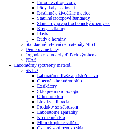
Prírodné zdroje vody
Pôdy, kaly, sediment
Rastlinné a živočíšne matrice
Stabilné izotopové štandardy
Štandardy pre petrochemický priemysel
Kovy a zliatiny
Plasty
Rudy a horniny
Štandardné referenčné materiály NIST
Deuterované látky
Organické standardy ďalších výrobcov
PFAS
Laboratórny spotrebný materiál
SKLO
Laboratórne fľaše a príslušenstvo
Obecné laboratórne sklo
Exsikátory
Sklo pre mikrobiológiu
Odmerné sklo
Lieviky a filtrácia
Produkty so zábrusom
Laboratórne aparatúry
Kremenné sklo
Mikroskopické sklíčka
Ostatný sortiment zo skla