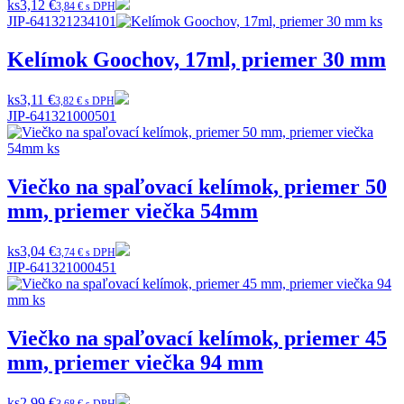
ks
3,12 €
3,84 € s DPH
JIP-641321234101
Kelímok Goochov, 17ml, priemer 30 mm
ks
3,11 €
3,82 € s DPH
JIP-641321000501
Viečko na spaľovací kelímok, priemer 50
mm, priemer viečka 54mm
ks
3,04 €
3,74 € s DPH
JIP-641321000451
Viečko na spaľovací kelímok, priemer 45
mm, priemer viečka 94 mm
ks
2,99 €
3,68 € s DPH