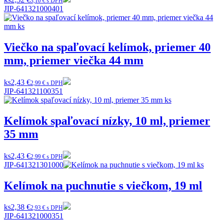
3,10 € s DPH
JIP-641321000401
Viečko na spaľovací kelímok, priemer 40
mm, priemer viečka 44 mm
ks
2,43 €
2,99 € s DPH
JIP-641321100351
Kelímok spaľovací nízky, 10 ml, priemer
35 mm
ks
2,43 €
2,99 € s DPH
JIP-641321301000
Kelímok na puchnutie s viečkom, 19 ml
ks
2,38 €
2,93 € s DPH
JIP-641321000351