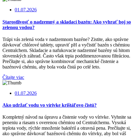
01.07.2026
Starostlivosť o nadzemný a skladací bazén: Ako vyhrať boj so
zelenou vodou?
Trápi vás zelená voda v nadzemnom bazéne? Zistite, ako správne
dávkovať chlórové tablety, upraviť pH a vyčistiť bazén s chémiou
Centralchem. Skladacie a nafukovacie nadzemné bazény sú hitom
slovenských záhrad. Často však trpia poddimenzovanou filtráciou.
Prečítajte si, ako správne kombinovať mechanické čistenie a
bazénovú chémiu, aby bola voda čistá po celé leto.
Čítajte viac
01.07.2026
Ako udržať vodu vo vírivke krištáľovo čistú?
Kompletný návod na úpravu a čistenie vody vo vírivke. Vyhnite sa
peneniu a riasam s overenou chémiou od Centralchemu. Vysoká
teplota vody, rýchle množenie baktérií a otravná pena. Prečítajte si,
ako správne dávkovať bazénovú chémiu do vírivky, aby bol váš