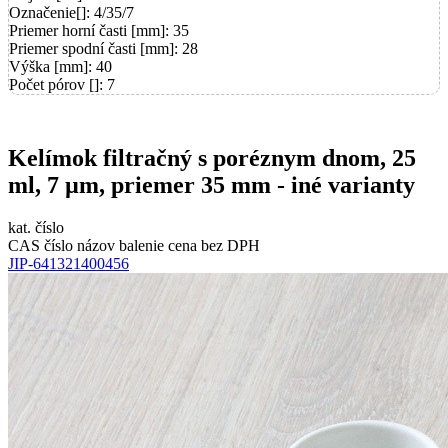
Označenie[]: 4/35/7
Priemer horní časti [mm]: 35
Priemer spodní časti [mm]: 28
Výška [mm]: 40
Počet pórov []: 7
Kelímok filtračný s poréznym dnom, 25
ml, 7 µm, priemer 35 mm - iné varianty
kat. číslo
CAS číslo
názov
balenie
cena bez DPH
JIP-641321400456