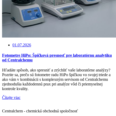
01.07.2026
Fotometre HiPo: Špičková presnosť pre laboratórnu analytiku
od Centralchemu
Hľadáte spôsob, ako spresniť a zrýchliť vaše laboratórne analýzy?
Pozrite sa, prečo sú fotometre radu HiPo špičkou vo svojej triede a
ako vám v kombinácii s komplexným servisom od Centralchemu
zjednodušia každodennú prax pri analýze vôd či priemyselnej
kontrole kvality.
Čítajte viac
Centralchem - chemická obchodná spoločnosť