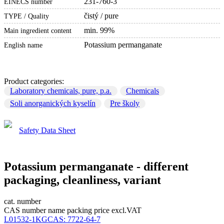
231-760-3
EINECS number
čistý / pure
TYPE / Quality
min. 99%
Main ingredient content
Potassium permanganate
English name
Product categories:
Laboratory chemicals, pure, p.a.
Chemicals
Soli anorganických kyselín
Pre školy
Safety Data Sheet
Potassium permanganate - different
packaging, cleanliness, variant
cat. number
CAS number
name
packing
price excl.VAT
L01532-1KG
CAS:
7722-64-7