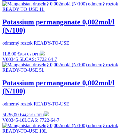
Potassium permanganate 0,002mol/l
(N/100)
odmerný roztok READY-TO-USE
1L
8,00 €
9,84 € s DPH
V00345-5L
CAS:
7722-64-7
Potassium permanganate 0,002mol/l
(N/100)
odmerný roztok READY-TO-USE
5L
36,00 €
44,28 € s DPH
V00345-10L
CAS:
7722-64-7