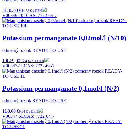
5L
36,00 €
44,28 € s DPH
V00346-10L
CAS:
7722-64-7
Potassium permanganate 0,02mol/l (N/10)
odmerný roztok READY-TO-USE
10L
69,00 €
84,87 € s DPH
V00347-1L
CAS:
7722-64-7
Potassium permanganate 0,1mol/l (N/2)
odmerný roztok READY-TO-USE
1L
8,00 €
9,84 € s DPH
V00347-5L
CAS:
7722-64-7