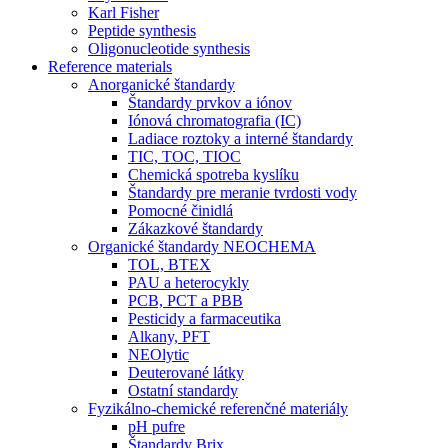
Karl Fisher
Peptide synthesis
Oligonucleotide synthesis
Reference materials
Anorganické štandardy
Štandardy prvkov a iónov
Iónová chromatografia (IC)
Ladiace roztoky a interné štandardy
TIC, TOC, TIOC
Chemická spotreba kyslíku
Štandardy pre meranie tvrdosti vody
Pomocné činidlá
Zákazkové štandardy
Organické štandardy NEOCHEMA
TOL, BTEX
PAU a heterocykly
PCB, PCT a PBB
Pesticidy a farmaceutika
Alkany, PFT
NEOlytic
Deuterované látky
Ostatní standardy
Fyzikálno-chemické referenčné materiály
pH pufre
Štandardy Brix