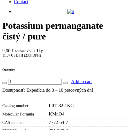
Contact
Potassium permanganate
čistý / pure
9,00 €
/ 1kg
without VAT
11,07 € s DPH (23% DPH)
Quantity
Add to cart
Dostupnosť: Expedícia do 3 – 10 pracovných dní
L01532-1KG
Catalog number
KMnO4
Molecular Formula
7722-64-7
CAS number