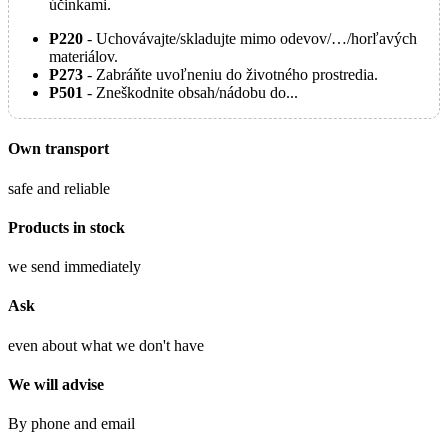
účinkami.
P220
- Uchovávajte/skladujte mimo odevov/…/horľavých
materiálov.
P273
- Zabráňte uvoľneniu do životného prostredia.
P501
- Zneškodnite obsah/nádobu do...
Own transport
safe and reliable
Products in stock
we send immediately
Ask
even about what we don't have
We will advise
By phone and email