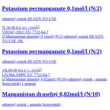
Potassium permanganate 0,1mol/l (N/2)
odmerný roztok READY-TO-USE
5L
36,00 €
44,28 € s DPH
V00347-10L
CAS:
7722-64-7
Potassium permanganate 0,1mol/l (N/2)
odmerný roztok READY-TO-USE
10L
69,00 €
84,87 € s DPH
L02384-AMP
CAS:
7722-64-7
Manganistan draselný 0,02mol/l (N/10)
odmerný roztok - ampula (koncentrát)