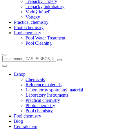
Trepačky - rolery
Trepačky, inkubátory
Vodný kúpeľ
Vortexy
Practical chemistry
Photo chemistry
Pool chemistry
Pool Water Treatment
Pool Cleaning
Eshop
Chemicals
Reference materials
Laboratórny spotrebný materiál
Laboratory Instruments
Practical chemistry
Photo chemistry
Pool chemistry
Pool chemistry
Blog
Centralchem