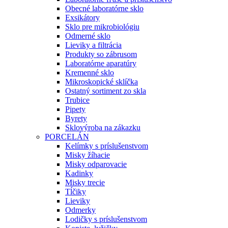
Obecné laboratórne sklo
Exsikátory
Sklo pre mikrobiológiu
Odmerné sklo
Lieviky a filtrácia
Produkty so zábrusom
Laboratórne aparatúry
Kremenné sklo
Mikroskopické sklíčka
Ostatný sortiment zo skla
Trubice
Pipety
Byrety
Sklovýroba na zákazku
PORCELÁN
Kelímky s príslušenstvom
Misky žíhacie
Misky odparovacie
Kadinky
Misky trecie
Tĺčiky
Lieviky
Odmerky
Lodičky s príslušenstvom