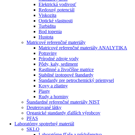
Elektrická vodivosť
Redoxný potenciál
Viskozita
Optické vlastnosti
Turbidita
Bod topenia
Hustota
Matricové referenčné materiály
Matricové referenčné materiály ANALYTIKA
Potraviny
Prírodné zdroje vody
Pôdy, kaly, sediment
Rastlinné a živočíšne matrice
Stabilné izotopové štandardy
Štandardy pre petrochemický priemysel
Kovy a zliatiny
Plasty
Rudy a horniny
Štandardné referenčné materiály NIST
Deuterované látky
Organické standardy ďalších výrobcov
PFAS
Laboratórny spotrebný materiál
SKLO
Laboratórne fľaše a príslušenstvo