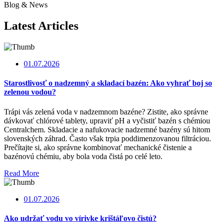
Blog & News
Latest Articles
01.07.2026
Starostlivosť o nadzemný a skladací bazén: Ako vyhrať boj so
zelenou vodou?
Trápi vás zelená voda v nadzemnom bazéne? Zistite, ako správne
dávkovať chlórové tablety, upraviť pH a vyčistiť bazén s chémiou
Centralchem. Skladacie a nafukovacie nadzemné bazény sú hitom
slovenských záhrad. Často však trpia poddimenzovanou filtráciou.
Prečítajte si, ako správne kombinovať mechanické čistenie a
bazénovú chémiu, aby bola voda čistá po celé leto.
Read More
01.07.2026
Ako udržať vodu vo vírivke krištáľovo čistú?