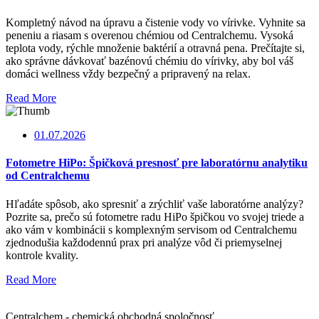
Kompletný návod na úpravu a čistenie vody vo vírivke. Vyhnite sa
peneniu a riasam s overenou chémiou od Centralchemu. Vysoká
teplota vody, rýchle množenie baktérií a otravná pena. Prečítajte si,
ako správne dávkovať bazénovú chémiu do vírivky, aby bol váš
domáci wellness vždy bezpečný a pripravený na relax.
Read More
01.07.2026
Fotometre HiPo: Špičková presnosť pre laboratórnu analytiku
od Centralchemu
Hľadáte spôsob, ako spresniť a zrýchliť vaše laboratórne analýzy?
Pozrite sa, prečo sú fotometre radu HiPo špičkou vo svojej triede a
ako vám v kombinácii s komplexným servisom od Centralchemu
zjednodušia každodennú prax pri analýze vôd či priemyselnej
kontrole kvality.
Read More
Centralchem - chemická obchodná spoločnosť