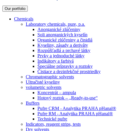
Our portfolio
Chemicals
Laboratory chemicals, pure, p.a.
Anorganické zlúčeniny
Soli anorganických kyselín
Organické zlúčeniny a činidlá
Kyseliny, zásady a deriváty
Rozpúšťadlá a prchavé látky
Prvky a jednoduché látky
Indikátory a farbivá
Špeciálne prípravky a roztoky
Čistiace a dezinfekčné prostriedky
Chromatographic solvents
Ultračisté kyseliny
volumetric solvents
Koncentrát – ampula
Hotový roztok – „Ready-to-use“
Buffers
Pufre CRM - Analytika PRAHA pHanal®
Pufre RM - Analytika PRAHA pHanal®
Technické pufre
Indicators, reagent strips, tests
Dry solvents