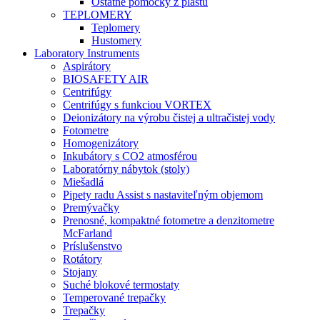
Ostatné pomôcky z plastu
TEPLOMERY
Teplomery
Hustomery
Laboratory Instruments
Aspirátory
BIOSAFETY AIR
Centrifúgy
Centrifúgy s funkciou VORTEX
Deionizátory na výrobu čistej a ultračistej vody
Fotometre
Homogenizátory
Inkubátory s CO2 atmosférou
Laboratórny nábytok (stoly)
Miešadlá
Pipety radu Assist s nastaviteľným objemom
Premývačky
Prenosné, kompaktné fotometre a denzitometre
McFarland
Príslušenstvo
Rotátory
Stojany
Suché blokové termostaty
Temperované trepačky
Trepačky