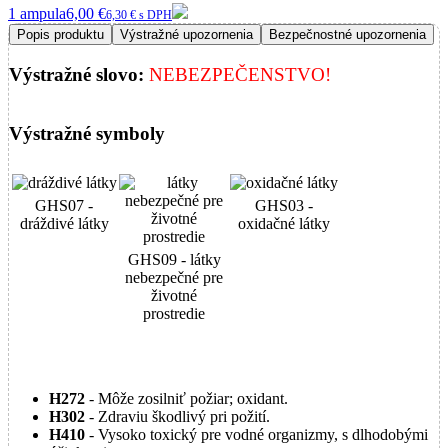
1 ampula
6,00 €
6,30 € s DPH
Popis produktu
Výstražné upozornenia
Bezpečnostné upozornenia
Výstražné slovo:
NEBEZPEČENSTVO!
Výstražné symboly
GHS07 -
GHS03 -
dráždivé látky
oxidačné látky
GHS09 - látky
nebezpečné pre
životné
prostredie
H272
- Môže zosilniť požiar; oxidant.
H302
- Zdraviu škodlivý pri požití.
H410
- Vysoko toxický pre vodné organizmy, s dlhodobými