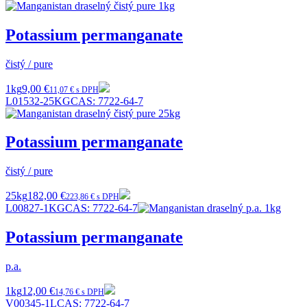
Potassium permanganate
čistý / pure
1kg
9,00 €
11,07 € s DPH
L01532-25KG
CAS:
7722-64-7
Potassium permanganate
čistý / pure
25kg
182,00 €
223,86 € s DPH
L00827-1KG
CAS:
7722-64-7
Potassium permanganate
p.a.
1kg
12,00 €
14,76 € s DPH
V00345-1L
CAS:
7722-64-7