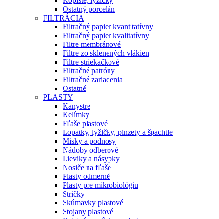
Kopiste, lyžičky
Ostatný porcelán
FILTRÁCIA
Filtračný papier kvantitatívny
Filtračný papier kvalitatívny
Filtre membránové
Filtre zo sklenených vlákien
Filtre striekačkové
Filtračné patróny
Filtračné zariadenia
Ostatné
PLASTY
Kanystre
Kelímky
Fľaše plastové
Lopatky, lyžičky, pinzety a špachtle
Misky a podnosy
Nádoby odberové
Lieviky a násypky
Nosiče na fľaše
Plasty odmerné
Plasty pre mikrobiológiu
Stričky
Skúmavky plastové
Stojany plastové