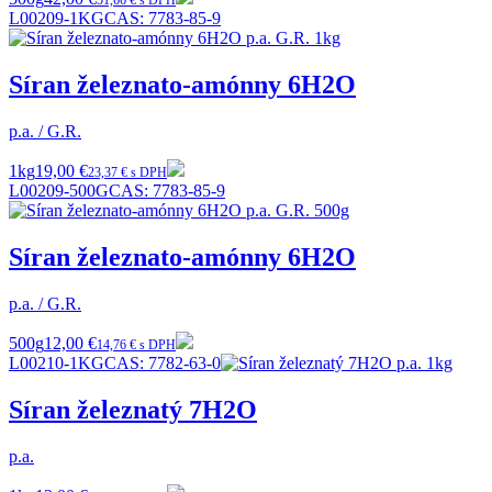
51,66 € s DPH
L00209-1KG
CAS:
7783-85-9
Síran železnato-amónny 6H2O
p.a. / G.R.
1kg
19,00 €
23,37 € s DPH
L00209-500G
CAS:
7783-85-9
Síran železnato-amónny 6H2O
p.a. / G.R.
500g
12,00 €
14,76 € s DPH
L00210-1KG
CAS:
7782-63-0
Síran železnatý 7H2O
p.a.