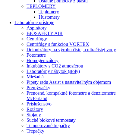
Ostatné pomôcky z plastu
TEPLOMERY
Teplomery
Hustomery
Laboratórne prístroje
Aspirátory
BIOSAFETY AIR
Centrifúgy
Centrifúgy s funkciou VORTEX
Deionizátory na výrobu čistej a ultračistej vody
Fotometre
Homogenizátory
Inkubátory s CO2 atmosférou
Laboratórny nábytok (stoly)
Miešadlá
Pipety radu Assist s nastaviteľným objemom
Premývačky
Prenosné, kompaktné fotometre a denzitometre
McFarland
Príslušenstvo
Rotátory
Stojany
Suché blokové termostaty
Temperované trepačky
Trepačky