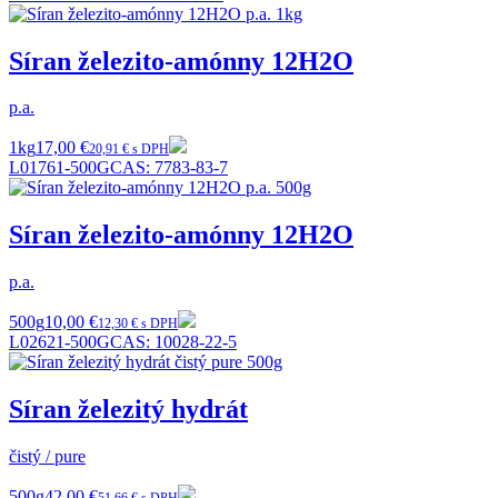
Síran železito-amónny 12H2O
p.a.
1kg
17,00 €
20,91 € s DPH
L01761-500G
CAS:
7783-83-7
Síran železito-amónny 12H2O
p.a.
500g
10,00 €
12,30 € s DPH
L02621-500G
CAS:
10028-22-5
Síran železitý hydrát
čistý / pure
500g
42,00 €