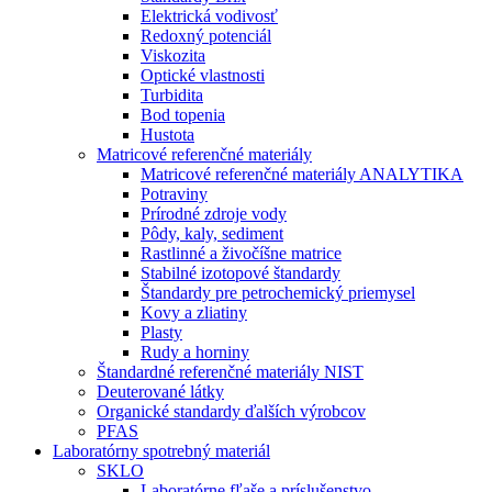
Elektrická vodivosť
Redoxný potenciál
Viskozita
Optické vlastnosti
Turbidita
Bod topenia
Hustota
Matricové referenčné materiály
Matricové referenčné materiály ANALYTIKA
Potraviny
Prírodné zdroje vody
Pôdy, kaly, sediment
Rastlinné a živočíšne matrice
Stabilné izotopové štandardy
Štandardy pre petrochemický priemysel
Kovy a zliatiny
Plasty
Rudy a horniny
Štandardné referenčné materiály NIST
Deuterované látky
Organické standardy ďalších výrobcov
PFAS
Laboratórny spotrebný materiál
SKLO
Laboratórne fľaše a príslušenstvo