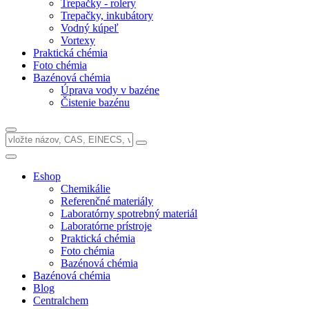
Trepačky - rolery
Trepačky, inkubátory
Vodný kúpeľ
Vortexy
Praktická chémia
Foto chémia
Bazénová chémia
Úprava vody v bazéne
Čistenie bazénu
Eshop
Chemikálie
Referenčné materiály
Laboratórny spotrebný materiál
Laboratórne prístroje
Praktická chémia
Foto chémia
Bazénová chémia
Bazénová chémia
Blog
Centralchem