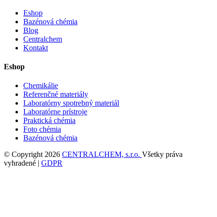
Eshop
Bazénová chémia
Blog
Centralchem
Kontakt
Eshop
Chemikálie
Referenčné materiály
Laboratórny spotrebný materiál
Laboratórne prístroje
Praktická chémia
Foto chémia
Bazénová chémia
© Copyright 2026
CENTRALCHEM, s.r.o.
Všetky práva
vyhradené |
GDPR