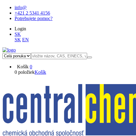
info@
+421 2 5341 4156
Potrebujete pomoc?
Login
SK
SK
EN
Košík
0
0 položiek
Košík