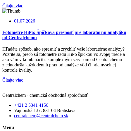
Čítajte viac
01.07.2026
Fotometre HiPo: Špičková presnosť pre laboratórnu analytiku
od Centralchemu
Hľadáte spôsob, ako spresniť a zrýchliť vaše laboratórne analýzy?
Pozrite sa, prečo sú fotometre radu HiPo špičkou vo svojej triede a
ako vám v kombinácii s komplexným servisom od Centralchemu
zjednodušia každodennú prax pri analýze vôd či priemyselnej
kontrole kvality.
Čítajte viac
Centralchem - chemická obchodná spoločnosť
+421 2 5341 4156
Vajnorská 137, 831 04 Bratislava
centralchem@centralchem.sk
Menu