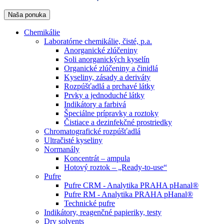
Naša ponuka
Chemikálie
Laboratórne chemikálie, čisté, p.a.
Anorganické zlúčeniny
Soli anorganických kyselín
Organické zlúčeniny a činidlá
Kyseliny, zásady a deriváty
Rozpúšťadlá a prchavé látky
Prvky a jednoduché látky
Indikátory a farbivá
Špeciálne prípravky a roztoky
Čistiace a dezinfekčné prostriedky
Chromatografické rozpúšťadlá
Ultračisté kyseliny
Normanály
Koncentrát – ampula
Hotový roztok – „Ready-to-use“
Pufre
Pufre CRM - Analytika PRAHA pHanal®
Pufre RM - Analytika PRAHA pHanal®
Technické pufre
Indikátory, reagenčné papieriky, testy
Dry solvents