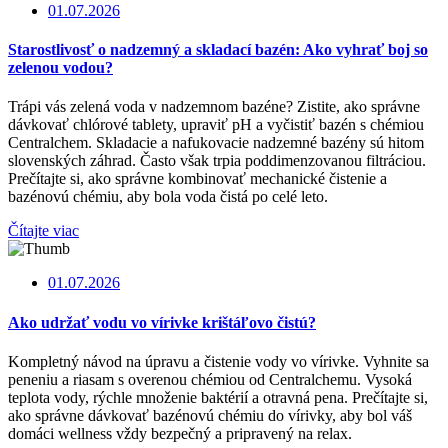
01.07.2026
Starostlivosť o nadzemný a skladací bazén: Ako vyhrať boj so
zelenou vodou?
Trápi vás zelená voda v nadzemnom bazéne? Zistite, ako správne
dávkovať chlórové tablety, upraviť pH a vyčistiť bazén s chémiou
Centralchem. Skladacie a nafukovacie nadzemné bazény sú hitom
slovenských záhrad. Často však trpia poddimenzovanou filtráciou.
Prečítajte si, ako správne kombinovať mechanické čistenie a
bazénovú chémiu, aby bola voda čistá po celé leto.
Čítajte viac
01.07.2026
Ako udržať vodu vo vírivke krištáľovo čistú?
Kompletný návod na úpravu a čistenie vody vo vírivke. Vyhnite sa
peneniu a riasam s overenou chémiou od Centralchemu. Vysoká
teplota vody, rýchle množenie baktérií a otravná pena. Prečítajte si,
ako správne dávkovať bazénovú chémiu do vírivky, aby bol váš
domáci wellness vždy bezpečný a pripravený na relax.