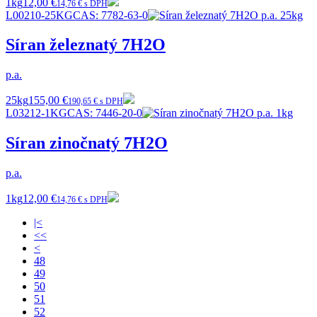
1kg
12,00 €
14,76 € s DPH
L00210-25KG
CAS:
7782-63-0
Síran železnatý 7H2O
p.a.
25kg
155,00 €
190,65 € s DPH
L03212-1KG
CAS:
7446-20-0
Síran zinočnatý 7H2O
p.a.
1kg
12,00 €
14,76 € s DPH
|<
<<
<
48
49
50
51
52