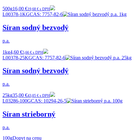
500g
16,00 €
19,68 € s DPH
L00378-1KG
CAS:
7757-82-6
Síran sodný bezvodý
p.a.
1kg
4,60 €
5,66 € s DPH
L00378-25KG
CAS:
7757-82-6
Síran sodný bezvodý
p.a.
25kg
35,00 €
43,05 € s DPH
L03286-100G
CAS:
10294-26-5
Síran strieborný
p.a.
100g
Dopyt na cenu