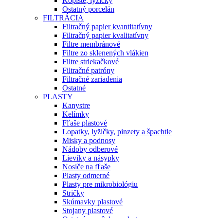
Kopiste, lyžičky
Ostatný porcelán
FILTRÁCIA
Filtračný papier kvantitatívny
Filtračný papier kvalitatívny
Filtre membránové
Filtre zo sklenených vlákien
Filtre striekačkové
Filtračné patróny
Filtračné zariadenia
Ostatné
PLASTY
Kanystre
Kelímky
Fľaše plastové
Lopatky, lyžičky, pinzety a špachtle
Misky a podnosy
Nádoby odberové
Lieviky a násypky
Nosiče na fľaše
Plasty odmerné
Plasty pre mikrobiológiu
Stričky
Skúmavky plastové
Stojany plastové