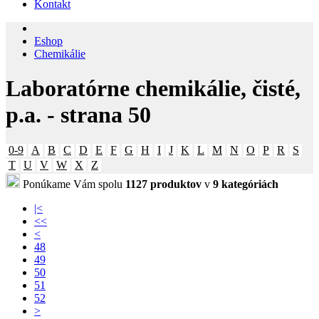
Kontakt
Eshop
Chemikálie
Laboratórne chemikálie, čisté,
p.a. - strana 50
0-9
A
B
C
D
E
F
G
H
I
J
K
L
M
N
O
P
R
S
T
U
V
W
X
Z
Ponúkame Vám spolu
1127 produktov
v
9 kategóriách
|<
<<
<
48
49
50
51
52
>