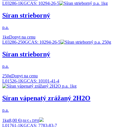
L03286-1KG
CAS:
10294-26-5
Síran strieborný
p.a.
1kg
Dopyt na cenu
L03286-250G
CAS:
10294-26-5
Síran strieborný
p.a.
250g
Dopyt na cenu
L01526-1KG
CAS:
10101-41-4
Síran vápenatý zrážaný 2H2O
p.a.
1kg
8,00 €
9,84 € s DPH
L01761-1KG
CAS:
7783-83-7