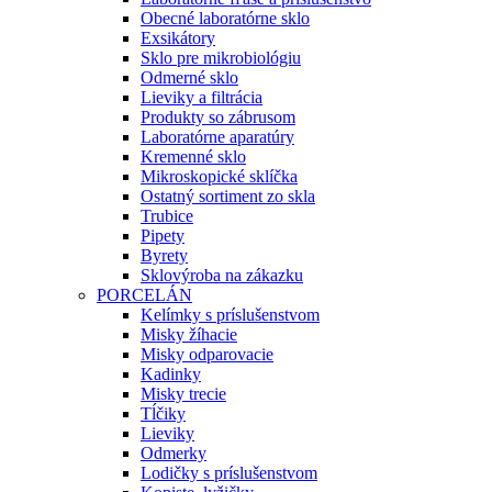
Obecné laboratórne sklo
Exsikátory
Sklo pre mikrobiológiu
Odmerné sklo
Lieviky a filtrácia
Produkty so zábrusom
Laboratórne aparatúry
Kremenné sklo
Mikroskopické sklíčka
Ostatný sortiment zo skla
Trubice
Pipety
Byrety
Sklovýroba na zákazku
PORCELÁN
Kelímky s príslušenstvom
Misky žíhacie
Misky odparovacie
Kadinky
Misky trecie
Tĺčiky
Lieviky
Odmerky
Lodičky s príslušenstvom