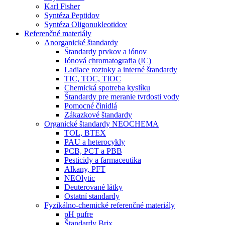
Karl Fisher
Syntéza Peptidov
Syntéza Oligonukleotidov
Referenčné materiály
Anorganické štandardy
Štandardy prvkov a iónov
Iónová chromatografia (IC)
Ladiace roztoky a interné štandardy
TIC, TOC, TIOC
Chemická spotreba kyslíku
Štandardy pre meranie tvrdosti vody
Pomocné činidlá
Zákazkové štandardy
Organické štandardy NEOCHEMA
TOL, BTEX
PAU a heterocykly
PCB, PCT a PBB
Pesticidy a farmaceutika
Alkany, PFT
NEOlytic
Deuterované látky
Ostatní standardy
Fyzikálno-chemické referenčné materiály
pH pufre
Štandardy Brix