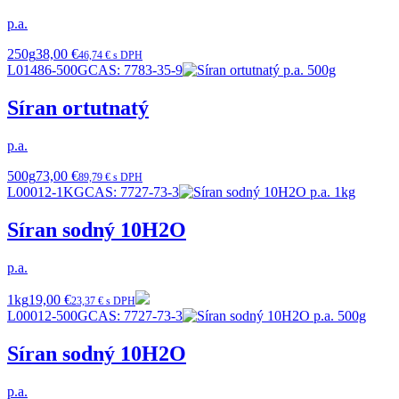
p.a.
250g
38,00 €
46,74 € s DPH
L01486-500G
CAS:
7783-35-9
Síran ortutnatý
p.a.
500g
73,00 €
89,79 € s DPH
L00012-1KG
CAS:
7727-73-3
Síran sodný 10H2O
p.a.
1kg
19,00 €
23,37 € s DPH
L00012-500G
CAS:
7727-73-3
Síran sodný 10H2O
p.a.