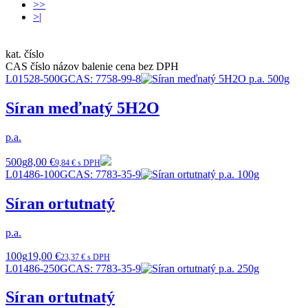
>>
>|
kat. číslo
CAS číslo
názov
balenie
cena bez DPH
L01528-500G
CAS:
7758-99-8
Síran meďnatý 5H2O
p.a.
500g
8,00 €
9,84 € s DPH
L01486-100G
CAS:
7783-35-9
Síran ortutnatý
p.a.
100g
19,00 €
23,37 € s DPH
L01486-250G
CAS:
7783-35-9
Síran ortutnatý