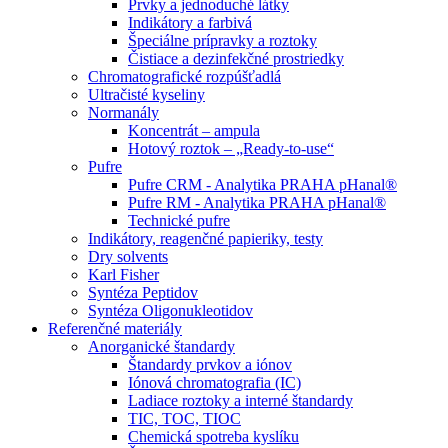
Prvky a jednoduché látky
Indikátory a farbivá
Špeciálne prípravky a roztoky
Čistiace a dezinfekčné prostriedky
Chromatografické rozpúšťadlá
Ultračisté kyseliny
Normanály
Koncentrát – ampula
Hotový roztok – „Ready-to-use“
Pufre
Pufre CRM - Analytika PRAHA pHanal®
Pufre RM - Analytika PRAHA pHanal®
Technické pufre
Indikátory, reagenčné papieriky, testy
Dry solvents
Karl Fisher
Syntéza Peptidov
Syntéza Oligonukleotidov
Referenčné materiály
Anorganické štandardy
Štandardy prvkov a iónov
Iónová chromatografia (IC)
Ladiace roztoky a interné štandardy
TIC, TOC, TIOC
Chemická spotreba kyslíku