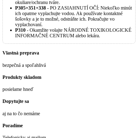
okuliare/ochranu tváre.
P305+351+338
- PO ZASIAHNUTÍ OČÍ: Niekoľko minút
ich opatrne vyplachujte vodou. Ak používate kontaktné
šošovky a je to možné, odstráňte ich. Pokračujte vo
vyplachovaní.
P310
- Okamžite volajte NÁRODNÉ TOXIKOLOGICKÉ
INFORMAČNÉ CENTRUM alebo lekára.
Vlastná preprava
bezpečná a spoľahlivá
Produkty skladom
posielame hneď
Dopytujte sa
aj na to čo nemáme
Poradíme
Telefonicky aj mailom