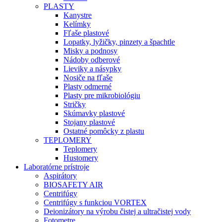
PLASTY
Kanystre
Kelímky
Fľaše plastové
Lopatky, lyžičky, pinzety a špachtle
Misky a podnosy
Nádoby odberové
Lieviky a násypky
Nosiče na fľaše
Plasty odmerné
Plasty pre mikrobiológiu
Stričky
Skúmavky plastové
Stojany plastové
Ostatné pomôcky z plastu
TEPLOMERY
Teplomery
Hustomery
Laboratórne prístroje
Aspirátory
BIOSAFETY AIR
Centrifúgy
Centrifúgy s funkciou VORTEX
Deionizátory na výrobu čistej a ultračistej vody
Fotometre