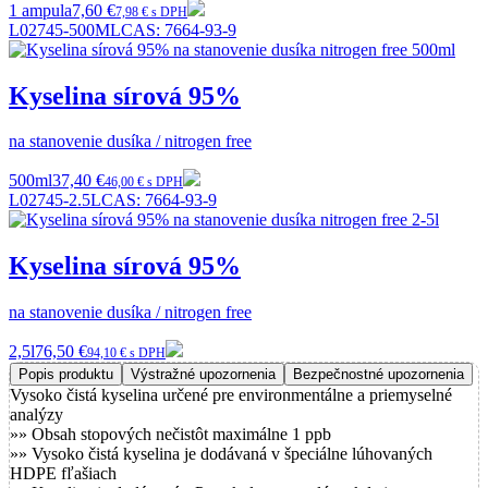
1 ampula
7,60 €
7,98 € s DPH
L02745-500ML
CAS:
7664-93-9
Kyselina sírová 95%
na stanovenie dusíka / nitrogen free
500ml
37,40 €
46,00 € s DPH
L02745-2.5L
CAS:
7664-93-9
Kyselina sírová 95%
na stanovenie dusíka / nitrogen free
2,5l
76,50 €
94,10 € s DPH
Popis produktu
Výstražné upozornenia
Bezpečnostné upozornenia
Vysoko čistá kyselina určené pre environmentálne a priemyselné
analýzy
»» Obsah stopových nečistôt maximálne 1 ppb
»» Vysoko čistá kyselina je dodávaná v špeciálne lúhovaných
HDPE fľašiach