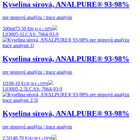
Kyselina sírová, ANALPURE® 93-98%
pre stopovú analýzu / trace analysis
500ml
73,50 €
90,41 € s DPH
L03005-1L
CAS:
7664-93-9
Kyselina sírová, ANALPURE® 93-98%
pre stopovú analýzu / trace analysis
1l
106,10 €
130,50 € s DPH
L03005-2.5L
CAS:
7664-93-9
Kyselina sírová, ANALPURE® 93-98%
pre stopovú analýzu / trace analysis
2,5l
148,70 €
182,90 € s DPH