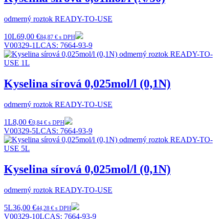
odmerný roztok READY-TO-USE
10L
69,00 €
84,87 € s DPH
V00329-1L
CAS:
7664-93-9
Kyselina sírová 0,025mol/l (0,1N)
odmerný roztok READY-TO-USE
1L
8,00 €
9,84 € s DPH
V00329-5L
CAS:
7664-93-9
Kyselina sírová 0,025mol/l (0,1N)
odmerný roztok READY-TO-USE
5L
36,00 €
44,28 € s DPH
V00329-10L
CAS:
7664-93-9