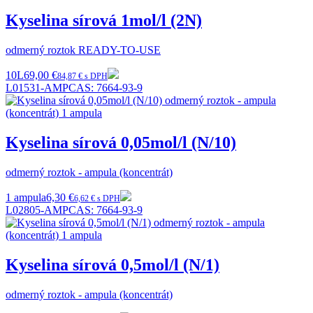
Kyselina sírová 1mol/l (2N)
odmerný roztok READY-TO-USE
10L
69,00 €
84,87 € s DPH
L01531-AMP
CAS:
7664-93-9
Kyselina sírová 0,05mol/l (N/10)
odmerný roztok - ampula (koncentrát)
1 ampula
6,30 €
6,62 € s DPH
L02805-AMP
CAS:
7664-93-9
Kyselina sírová 0,5mol/l (N/1)
odmerný roztok - ampula (koncentrát)