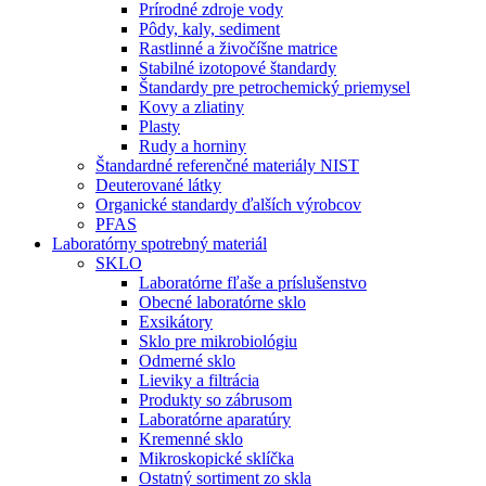
Prírodné zdroje vody
Pôdy, kaly, sediment
Rastlinné a živočíšne matrice
Stabilné izotopové štandardy
Štandardy pre petrochemický priemysel
Kovy a zliatiny
Plasty
Rudy a horniny
Štandardné referenčné materiály NIST
Deuterované látky
Organické standardy ďalších výrobcov
PFAS
Laboratórny spotrebný materiál
SKLO
Laboratórne fľaše a príslušenstvo
Obecné laboratórne sklo
Exsikátory
Sklo pre mikrobiológiu
Odmerné sklo
Lieviky a filtrácia
Produkty so zábrusom
Laboratórne aparatúry
Kremenné sklo
Mikroskopické sklíčka
Ostatný sortiment zo skla