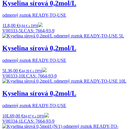
Kyselina sírová 0,2mol/L
odmerný roztok READY-TO-USE
1L
8,00 €
9,84 € s DPH
V00333-5L
CAS:
7664-93-9
Kyselina sírová 0,2mol/L
odmerný roztok READY-TO-USE
5L
36,00 €
44,28 € s DPH
V00333-10L
CAS:
7664-93-9
Kyselina sírová 0,2mol/L
odmerný roztok READY-TO-USE
10L
69,00 €
84,87 € s DPH
V00334-1L
CAS:
7664-93-9