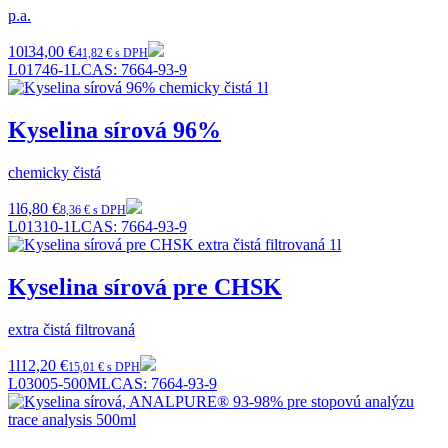
p.a.
10l
34,00 €
41,82 € s DPH
L01746-1L
CAS:
7664-93-9
Kyselina sírová 96%
chemicky čistá
1l
6,80 €
8,36 € s DPH
L01310-1L
CAS:
7664-93-9
Kyselina sírová pre CHSK
extra čistá filtrovaná
1l
12,20 €
15,01 € s DPH
L03005-500ML
CAS:
7664-93-9