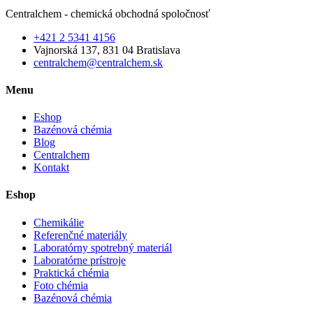
Centralchem - chemická obchodná spoločnosť
+421 2 5341 4156
Vajnorská 137, 831 04 Bratislava
centralchem@centralchem.sk
Menu
Eshop
Bazénová chémia
Blog
Centralchem
Kontakt
Eshop
Chemikálie
Referenčné materiály
Laboratórny spotrebný materiál
Laboratórne prístroje
Praktická chémia
Foto chémia
Bazénová chémia