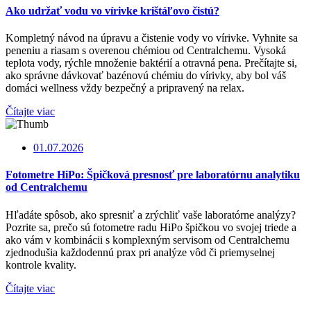
Ako udržať vodu vo vírivke krištáľovo čistú?
Kompletný návod na úpravu a čistenie vody vo vírivke. Vyhnite sa
peneniu a riasam s overenou chémiou od Centralchemu. Vysoká
teplota vody, rýchle množenie baktérií a otravná pena. Prečítajte si,
ako správne dávkovať bazénovú chémiu do vírivky, aby bol váš
domáci wellness vždy bezpečný a pripravený na relax.
Čítajte viac
01.07.2026
Fotometre HiPo: Špičková presnosť pre laboratórnu analytiku
od Centralchemu
Hľadáte spôsob, ako spresniť a zrýchliť vaše laboratórne analýzy?
Pozrite sa, prečo sú fotometre radu HiPo špičkou vo svojej triede a
ako vám v kombinácii s komplexným servisom od Centralchemu
zjednodušia každodennú prax pri analýze vôd či priemyselnej
kontrole kvality.
Čítajte viac