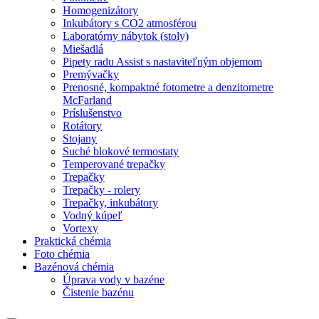
Homogenizátory
Inkubátory s CO2 atmosférou
Laboratórny nábytok (stoly)
Miešadlá
Pipety radu Assist s nastaviteľným objemom
Premývačky
Prenosné, kompaktné fotometre a denzitometre
McFarland
Príslušenstvo
Rotátory
Stojany
Suché blokové termostaty
Temperované trepačky
Trepačky
Trepačky - rolery
Trepačky, inkubátory
Vodný kúpeľ
Vortexy
Praktická chémia
Foto chémia
Bazénová chémia
Úprava vody v bazéne
Čistenie bazénu