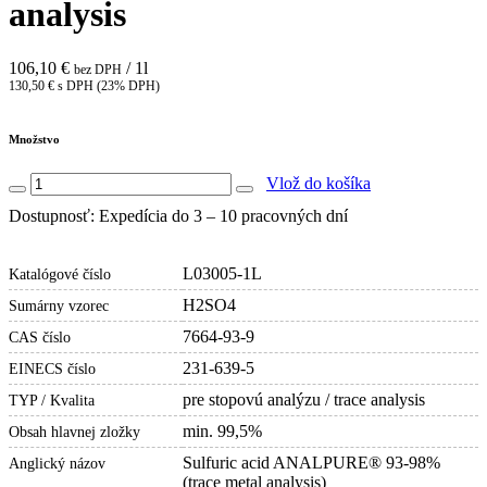
analysis
106,10 €
/ 1l
bez DPH
130,50 € s DPH (23% DPH)
Množstvo
Vlož do košíka
Dostupnosť: Expedícia do 3 – 10 pracovných dní
L03005-1L
Katalógové číslo
H2SO4
Sumárny vzorec
7664-93-9
CAS číslo
231-639-5
EINECS číslo
pre stopovú analýzu / trace analysis
TYP / Kvalita
min. 99,5%
Obsah hlavnej zložky
Sulfuric acid ANALPURE® 93-98%
Anglický názov
(trace metal analysis)