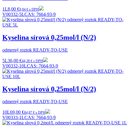
1L
8,00 €
9,84 € s DPH
V00332-5L
CAS:
7664-93-9
Kyselina sírová 0,25mol/l (N/2)
odmerný roztok READY-TO-USE
5L
36,00 €
44,28 € s DPH
V00332-10L
CAS:
7664-93-9
Kyselina sírová 0,25mol/l (N/2)
odmerný roztok READY-TO-USE
10L
69,00 €
84,87 € s DPH
V00333-1L
CAS:
7664-93-9