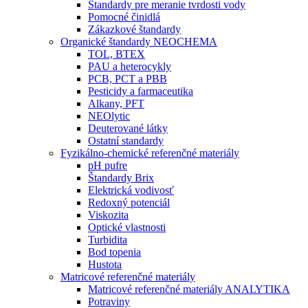
Štandardy pre meranie tvrdosti vody
Pomocné činidlá
Zákazkové štandardy
Organické štandardy NEOCHEMA
TOL, BTEX
PAU a heterocykly
PCB, PCT a PBB
Pesticidy a farmaceutika
Alkany, PFT
NEOlytic
Deuterované látky
Ostatní standardy
Fyzikálno-chemické referenčné materiály
pH pufre
Štandardy Brix
Elektrická vodivosť
Redoxný potenciál
Viskozita
Optické vlastnosti
Turbidita
Bod topenia
Hustota
Matricové referenčné materiály
Matricové referenčné materiály ANALYTIKA
Potraviny