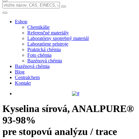
Eshop
Chemikálie
Referenčné materiály
Laboratórny spotrebný materiál
Laboratórne prístroje
Praktická chémia
Foto chémia
Bazénová chémia
Bazénová chémia
Blog
Centralchem
Kontakt
Kyselina sírová, ANALPURE®
93-98%
pre stopovú analýzu / trace