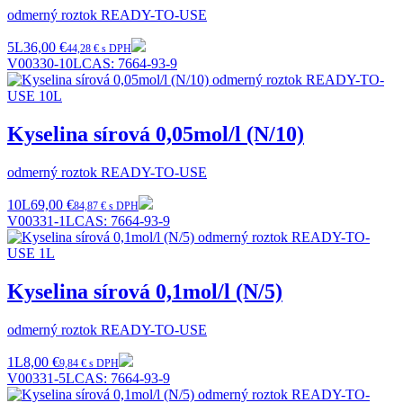
odmerný roztok READY-TO-USE
5L
36,00 €
44,28 € s DPH
V00330-10L
CAS:
7664-93-9
Kyselina sírová 0,05mol/l (N/10)
odmerný roztok READY-TO-USE
10L
69,00 €
84,87 € s DPH
V00331-1L
CAS:
7664-93-9
Kyselina sírová 0,1mol/l (N/5)
odmerný roztok READY-TO-USE
1L
8,00 €
9,84 € s DPH
V00331-5L
CAS:
7664-93-9