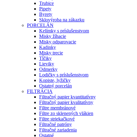
Trubice
Pipety
Byrety
Sklovýroba na zákazku
PORCELÁN
Kelímky s príslušenstvom
Misky žíhacie
Misky odparovacie
Kadinky
Misky trecie
Tĺčiky
Lieviky
Odmerky
Lodičky s príslušenstvom
Kopiste, lyžičky
Ostatný porcelán
FILTRÁCIA
Filtračný papier kvantitatívny
Filtračný papier kvalitatívny
Filtre membránové
Filtre zo sklenených vlákien
Filtre striekačkové
Filtračné patróny
Filtračné zariadenia
Ostatné