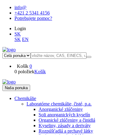
info@
+421 2 5341 4156
Potrebujete pomoc?
Login
SK
SK
EN
Košík
0
0 položiek
Košík
Naša ponuka
Chemikálie
Laboratórne chemikálie, čisté, p.a.
Anorganické zlúčeniny
Soli anorganických kyselín
Organické zlúčeniny a činidlá
Kyseliny, zásady a deriváty
Rozpúšťadlá a prchavé látky