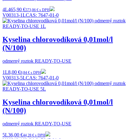
4L
465,90 €
573,06 € s DPH
V00313-1L
CAS:
7647-01-0
Kyselina chlorovodíková 0,01mol/l
(N/100)
odmerný roztok READY-TO-USE
1L
8,00 €
9,84 € s DPH
V00313-5L
CAS:
7647-01-0
Kyselina chlorovodíková 0,01mol/l
(N/100)
odmerný roztok READY-TO-USE
5L
36,00 €
44,28 € s DPH