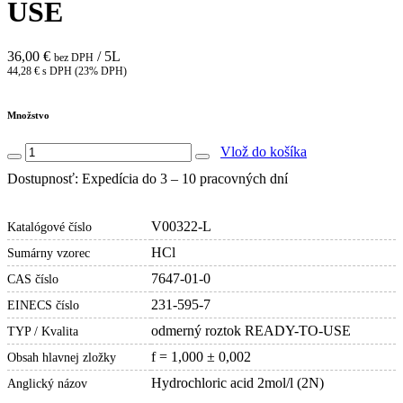
USE
36,00 €
/ 5L
bez DPH
44,28 € s DPH (23% DPH)
Množstvo
Vlož do košíka
Dostupnosť: Expedícia do 3 – 10 pracovných dní
V00322-L
Katalógové číslo
HCl
Sumárny vzorec
7647-01-0
CAS číslo
231-595-7
EINECS číslo
odmerný roztok READY-TO-USE
TYP / Kvalita
f = 1,000 ± 0,002
Obsah hlavnej zložky
Hydrochloric acid 2mol/l (2N)
Anglický názov