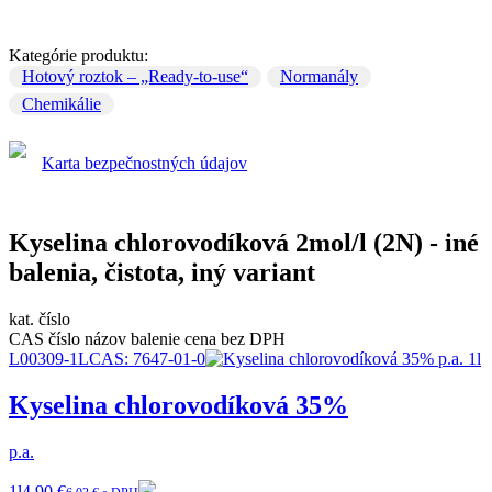
Kategórie produktu:
Hotový roztok – „Ready-to-use“
Normanály
Chemikálie
Karta bezpečnostných údajov
Kyselina chlorovodíková 2mol/l (2N) - iné
balenia, čistota, iný variant
kat. číslo
CAS číslo
názov
balenie
cena bez DPH
L00309-1L
CAS:
7647-01-0
Kyselina chlorovodíková 35%
p.a.
1l
4,90 €