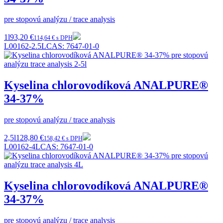
pre stopovú analýzu / trace analysis
1l
93,20 €
114,64 € s DPH
L00162-2.5L
CAS:
7647-01-0
Kyselina chlorovodíková ANALPURE®
34-37%
pre stopovú analýzu / trace analysis
2,5l
128,80 €
158,42 € s DPH
L00162-4L
CAS:
7647-01-0
Kyselina chlorovodíková ANALPURE®
34-37%
pre stopovú analýzu / trace analysis