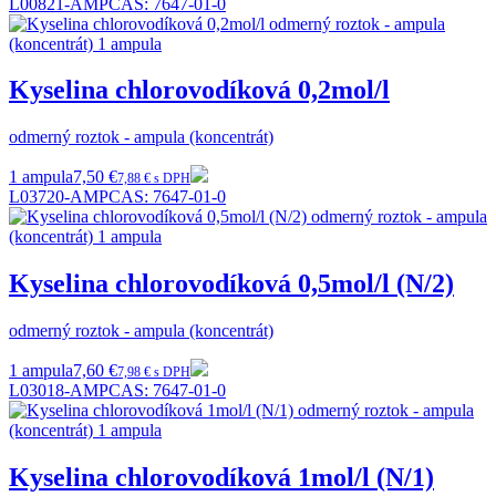
L00821-AMP
CAS:
7647-01-0
Kyselina chlorovodíková 0,2mol/l
odmerný roztok - ampula (koncentrát)
1 ampula
7,50 €
7,88 € s DPH
L03720-AMP
CAS:
7647-01-0
Kyselina chlorovodíková 0,5mol/l (N/2)
odmerný roztok - ampula (koncentrát)
1 ampula
7,60 €
7,98 € s DPH
L03018-AMP
CAS:
7647-01-0
Kyselina chlorovodíková 1mol/l (N/1)