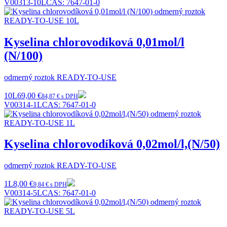
V00313-10L
CAS:
7647-01-0
Kyselina chlorovodíková 0,01mol/l
(N/100)
odmerný roztok READY-TO-USE
10L
69,00 €
84,87 € s DPH
V00314-1L
CAS:
7647-01-0
Kyselina chlorovodíková 0,02mol/l,(N/50)
odmerný roztok READY-TO-USE
1L
8,00 €
9,84 € s DPH
V00314-5L
CAS:
7647-01-0