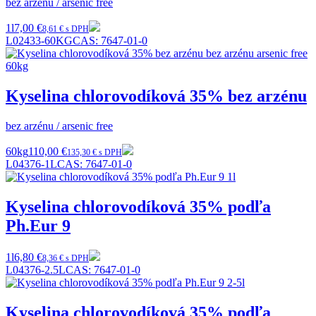
bez arzénu / arsenic free
1l
7,00 €
8,61 € s DPH
L02433-60KG
CAS:
7647-01-0
Kyselina chlorovodíková 35% bez arzénu
bez arzénu / arsenic free
60kg
110,00 €
135,30 € s DPH
L04376-1L
CAS:
7647-01-0
Kyselina chlorovodíková 35% podľa
Ph.Eur 9
1l
6,80 €
8,36 € s DPH
L04376-2.5L
CAS:
7647-01-0
Kyselina chlorovodíková 35% podľa