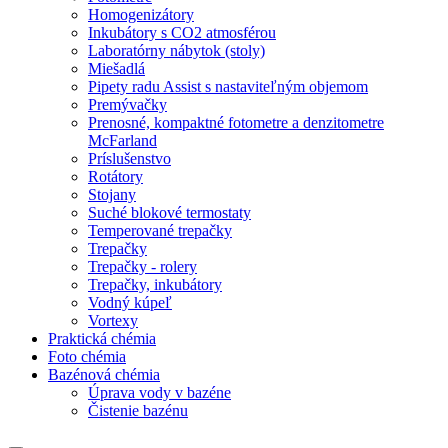
Homogenizátory
Inkubátory s CO2 atmosférou
Laboratórny nábytok (stoly)
Miešadlá
Pipety radu Assist s nastaviteľným objemom
Premývačky
Prenosné, kompaktné fotometre a denzitometre
McFarland
Príslušenstvo
Rotátory
Stojany
Suché blokové termostaty
Temperované trepačky
Trepačky
Trepačky - rolery
Trepačky, inkubátory
Vodný kúpeľ
Vortexy
Praktická chémia
Foto chémia
Bazénová chémia
Úprava vody v bazéne
Čistenie bazénu