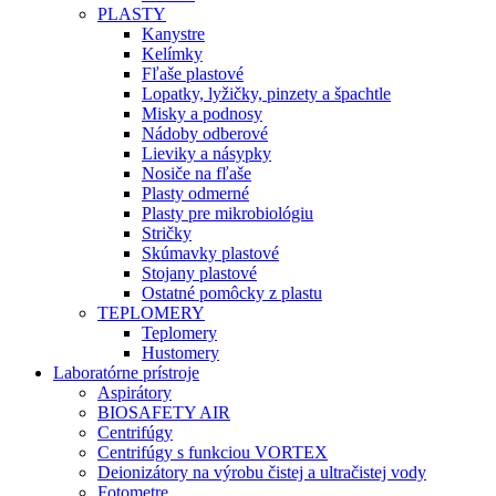
PLASTY
Kanystre
Kelímky
Fľaše plastové
Lopatky, lyžičky, pinzety a špachtle
Misky a podnosy
Nádoby odberové
Lieviky a násypky
Nosiče na fľaše
Plasty odmerné
Plasty pre mikrobiológiu
Stričky
Skúmavky plastové
Stojany plastové
Ostatné pomôcky z plastu
TEPLOMERY
Teplomery
Hustomery
Laboratórne prístroje
Aspirátory
BIOSAFETY AIR
Centrifúgy
Centrifúgy s funkciou VORTEX
Deionizátory na výrobu čistej a ultračistej vody
Fotometre