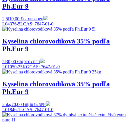
Ph.Eur 9
2,5l
10,00 €
12,30 € s DPH
L04376-5L
CAS:
7647-01-0
Kyselina chlorovodíková 35% podľa
Ph.Eur 9
5l
30,00 €
36,90 € s DPH
L01050-25KG
CAS:
7647-01-0
Kyselina chlorovodíková 35% podľa
Ph.Eur 9
25kg
70,00 €
86,10 € s DPH
L01846-1L
CAS:
7647-01-0