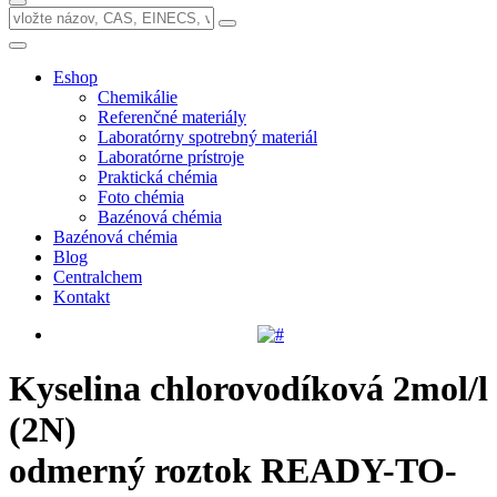
Eshop
Chemikálie
Referenčné materiály
Laboratórny spotrebný materiál
Laboratórne prístroje
Praktická chémia
Foto chémia
Bazénová chémia
Bazénová chémia
Blog
Centralchem
Kontakt
Kyselina chlorovodíková 2mol/l
(2N)
odmerný roztok READY-TO-