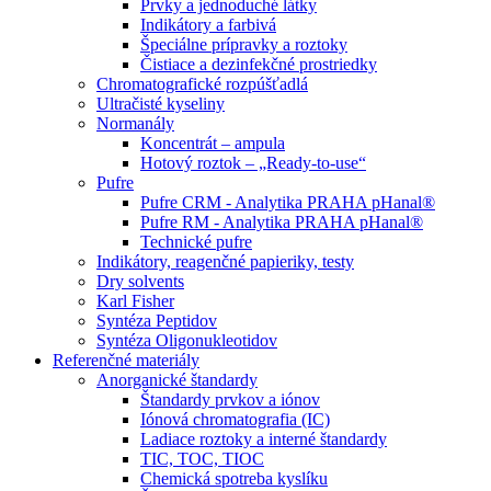
Prvky a jednoduché látky
Indikátory a farbivá
Špeciálne prípravky a roztoky
Čistiace a dezinfekčné prostriedky
Chromatografické rozpúšťadlá
Ultračisté kyseliny
Normanály
Koncentrát – ampula
Hotový roztok – „Ready-to-use“
Pufre
Pufre CRM - Analytika PRAHA pHanal®
Pufre RM - Analytika PRAHA pHanal®
Technické pufre
Indikátory, reagenčné papieriky, testy
Dry solvents
Karl Fisher
Syntéza Peptidov
Syntéza Oligonukleotidov
Referenčné materiály
Anorganické štandardy
Štandardy prvkov a iónov
Iónová chromatografia (IC)
Ladiace roztoky a interné štandardy
TIC, TOC, TIOC
Chemická spotreba kyslíku