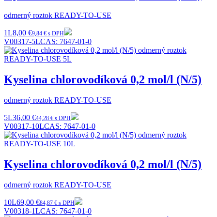
odmerný roztok READY-TO-USE
1L
8,00 €
9,84 € s DPH
V00317-5L
CAS:
7647-01-0
Kyselina chlorovodíková 0,2 mol/l (N/5)
odmerný roztok READY-TO-USE
5L
36,00 €
44,28 € s DPH
V00317-10L
CAS:
7647-01-0
Kyselina chlorovodíková 0,2 mol/l (N/5)
odmerný roztok READY-TO-USE
10L
69,00 €
84,87 € s DPH
V00318-1L
CAS:
7647-01-0