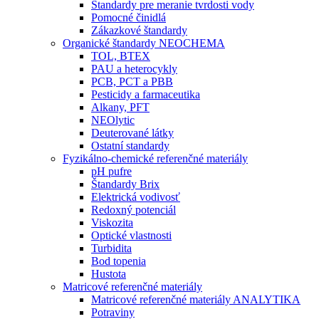
Štandardy pre meranie tvrdosti vody
Pomocné činidlá
Zákazkové štandardy
Organické štandardy NEOCHEMA
TOL, BTEX
PAU a heterocykly
PCB, PCT a PBB
Pesticidy a farmaceutika
Alkany, PFT
NEOlytic
Deuterované látky
Ostatní standardy
Fyzikálno-chemické referenčné materiály
pH pufre
Štandardy Brix
Elektrická vodivosť
Redoxný potenciál
Viskozita
Optické vlastnosti
Turbidita
Bod topenia
Hustota
Matricové referenčné materiály
Matricové referenčné materiály ANALYTIKA
Potraviny