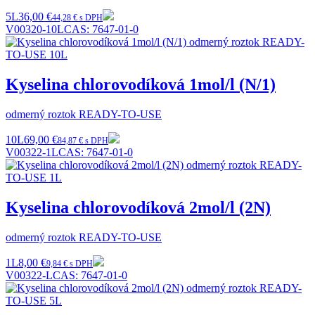
5L
36,00 €
44,28 € s DPH
V00320-10L
CAS:
7647-01-0
Kyselina chlorovodíková 1mol/l (N/1)
odmerný roztok READY-TO-USE
10L
69,00 €
84,87 € s DPH
V00322-1L
CAS:
7647-01-0
Kyselina chlorovodíková 2mol/l (2N)
odmerný roztok READY-TO-USE
1L
8,00 €
9,84 € s DPH
V00322-L
CAS:
7647-01-0