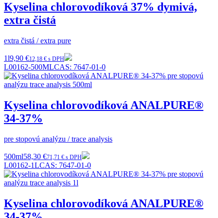
Kyselina chlorovodíková 37% dymivá,
extra čistá
extra čistá / extra pure
1l
9,90 €
12,18 € s DPH
L00162-500ML
CAS:
7647-01-0
Kyselina chlorovodíková ANALPURE®
34-37%
pre stopovú analýzu / trace analysis
500ml
58,30 €
71,71 € s DPH
L00162-1L
CAS:
7647-01-0
Kyselina chlorovodíková ANALPURE®
34-37%