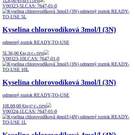
1L
8,00 €
9,84 € s DPH
V00323-5L
CAS:
7647-01-0
Kyselina chlorovodíková 3mol/l (3N)
odmerný roztok READY-TO-USE
5L
36,00 €
44,28 € s DPH
V00323-10L
CAS:
7647-01-0
Kyselina chlorovodíková 3mol/l (3N)
odmerný roztok READY-TO-USE
10L
69,00 €
84,87 € s DPH
V00324-1L
CAS:
7647-01-0
Kyselina chlorovodíková 4mol/l (4N)