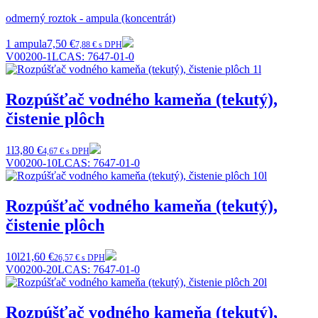
odmerný roztok - ampula (koncentrát)
1 ampula
7,50 €
7,88 € s DPH
V00200-1L
CAS:
7647-01-0
Rozpúšťač vodného kameňa (tekutý),
čistenie plôch
1l
3,80 €
4,67 € s DPH
V00200-10L
CAS:
7647-01-0
Rozpúšťač vodného kameňa (tekutý),
čistenie plôch
10l
21,60 €
26,57 € s DPH
V00200-20L
CAS:
7647-01-0
Rozpúšťač vodného kameňa (tekutý),