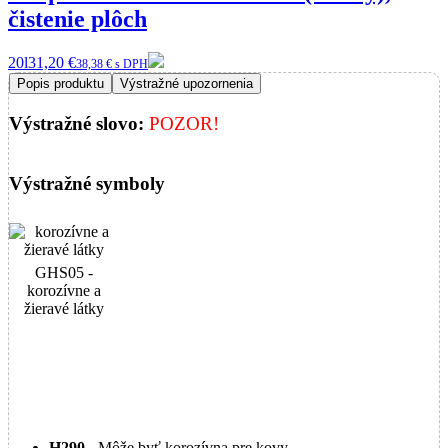
čistenie plôch
20l
31,20 €
38,38 € s DPH
Popis produktu
Výstražné upozornenia
Výstražné slovo:
POZOR!
Výstražné symboly
GHS05 -
korozívne a
žieravé látky
H290
- Môže byť korozívna pre kovy.