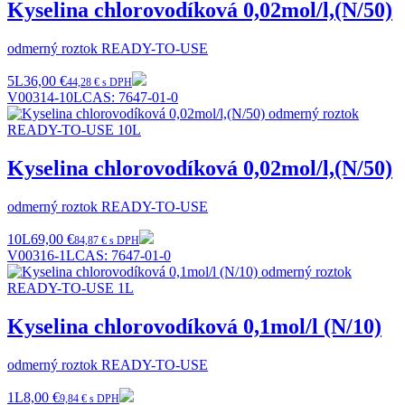
Kyselina chlorovodíková 0,02mol/l,(N/50)
odmerný roztok READY-TO-USE
5L
36,00 €
44,28 € s DPH
V00314-10L
CAS:
7647-01-0
Kyselina chlorovodíková 0,02mol/l,(N/50)
odmerný roztok READY-TO-USE
10L
69,00 €
84,87 € s DPH
V00316-1L
CAS:
7647-01-0
Kyselina chlorovodíková 0,1mol/l (N/10)
odmerný roztok READY-TO-USE
1L
8,00 €
9,84 € s DPH