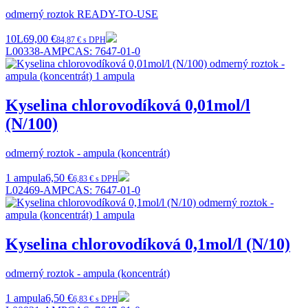
odmerný roztok READY-TO-USE
10L
69,00 €
84,87 € s DPH
L00338-AMP
CAS:
7647-01-0
Kyselina chlorovodíková 0,01mol/l
(N/100)
odmerný roztok - ampula (koncentrát)
1 ampula
6,50 €
6,83 € s DPH
L02469-AMP
CAS:
7647-01-0
Kyselina chlorovodíková 0,1mol/l (N/10)
odmerný roztok - ampula (koncentrát)
1 ampula
6,50 €
6,83 € s DPH