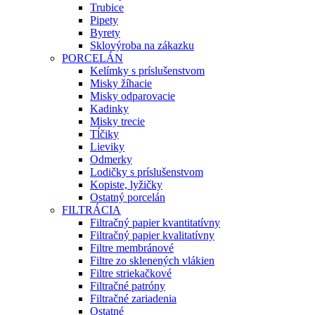
Trubice
Pipety
Byrety
Sklovýroba na zákazku
PORCELÁN
Kelímky s príslušenstvom
Misky žíhacie
Misky odparovacie
Kadinky
Misky trecie
Tĺčiky
Lieviky
Odmerky
Lodičky s príslušenstvom
Kopiste, lyžičky
Ostatný porcelán
FILTRÁCIA
Filtračný papier kvantitatívny
Filtračný papier kvalitatívny
Filtre membránové
Filtre zo sklenených vlákien
Filtre striekačkové
Filtračné patróny
Filtračné zariadenia
Ostatné