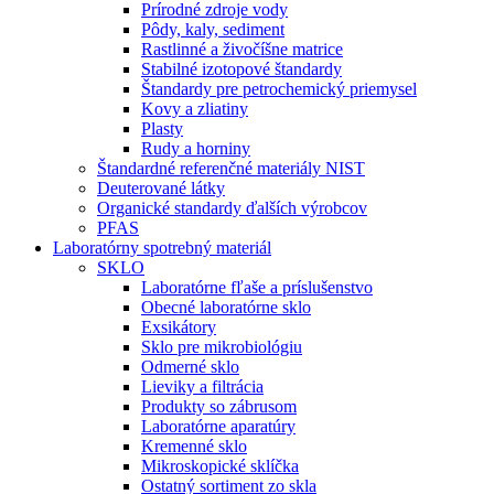
Prírodné zdroje vody
Pôdy, kaly, sediment
Rastlinné a živočíšne matrice
Stabilné izotopové štandardy
Štandardy pre petrochemický priemysel
Kovy a zliatiny
Plasty
Rudy a horniny
Štandardné referenčné materiály NIST
Deuterované látky
Organické standardy ďalších výrobcov
PFAS
Laboratórny spotrebný materiál
SKLO
Laboratórne fľaše a príslušenstvo
Obecné laboratórne sklo
Exsikátory
Sklo pre mikrobiológiu
Odmerné sklo
Lieviky a filtrácia
Produkty so zábrusom
Laboratórne aparatúry
Kremenné sklo
Mikroskopické sklíčka
Ostatný sortiment zo skla