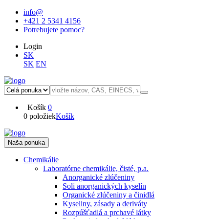
info@
+421 2 5341 4156
Potrebujete pomoc?
Login
SK
SK
EN
Košík
0
0 položiek
Košík
Naša ponuka
Chemikálie
Laboratórne chemikálie, čisté, p.a.
Anorganické zlúčeniny
Soli anorganických kyselín
Organické zlúčeniny a činidlá
Kyseliny, zásady a deriváty
Rozpúšťadlá a prchavé látky