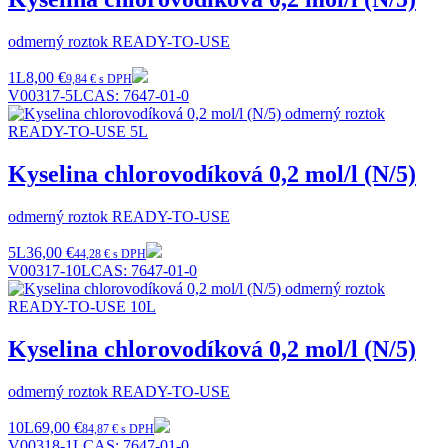
odmerný roztok READY-TO-USE
1L
8,00 €
9,84 € s DPH
V00317-5L
CAS:
7647-01-0
Kyselina chlorovodíková 0,2 mol/l (N/5)
odmerný roztok READY-TO-USE
5L
36,00 €
44,28 € s DPH
V00317-10L
CAS:
7647-01-0
Kyselina chlorovodíková 0,2 mol/l (N/5)
odmerný roztok READY-TO-USE
10L
69,00 €
84,87 € s DPH
V00318-1L
CAS:
7647-01-0