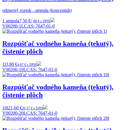
odmerný roztok - ampula (koncentrát)
1 ampula
7,50 €
7,88 € s DPH
V00200-1L
CAS:
7647-01-0
Rozpúšťač vodného kameňa (tekutý),
čistenie plôch
1l
3,80 €
4,67 € s DPH
V00200-10L
CAS:
7647-01-0
Rozpúšťač vodného kameňa (tekutý),
čistenie plôch
10l
21,60 €
26,57 € s DPH
V00200-20L
CAS:
7647-01-0