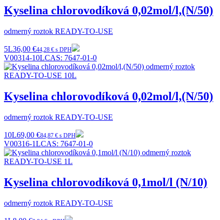
Kyselina chlorovodíková 0,02mol/l,(N/50)
odmerný roztok READY-TO-USE
5L
36,00 €
44,28 € s DPH
V00314-10L
CAS:
7647-01-0
Kyselina chlorovodíková 0,02mol/l,(N/50)
odmerný roztok READY-TO-USE
10L
69,00 €
84,87 € s DPH
V00316-1L
CAS:
7647-01-0
Kyselina chlorovodíková 0,1mol/l (N/10)
odmerný roztok READY-TO-USE