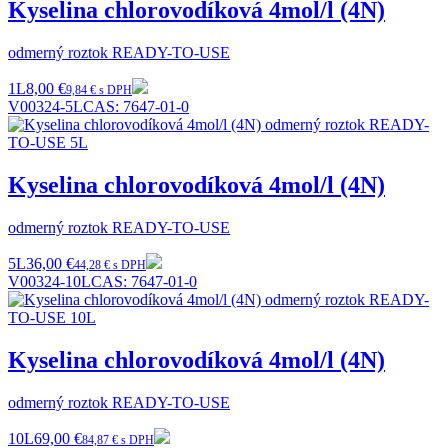
Kyselina chlorovodíková 4mol/l (4N)
odmerný roztok READY-TO-USE
1L
8,00 €
9,84 € s DPH
V00324-5L
CAS:
7647-01-0
Kyselina chlorovodíková 4mol/l (4N)
odmerný roztok READY-TO-USE
5L
36,00 €
44,28 € s DPH
V00324-10L
CAS:
7647-01-0
Kyselina chlorovodíková 4mol/l (4N)
odmerný roztok READY-TO-USE
10L
69,00 €
84,87 € s DPH