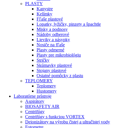
PLASTY
Kanystre
Kelímky
Fľaše plastové
Lopatky, lyžičky, pinzety a špachtle
Misky a podnosy
Nádoby odberové
Lieviky a násypky
Nosiče na fľaše
Plasty odmerné
Plasty pre mikrobiológiu
Stričky
Skúmavky plastové
Stojany plastové
Ostatné pomôcky z plastu
TEPLOMERY
Teplomery
Hustomery
Laboratórne prístroje
Aspirátory
BIOSAFETY AIR
Centrifúgy
Centrifúgy s funkciou VORTEX
Deionizátory na výrobu čistej a ultračistej vody
Fotometre