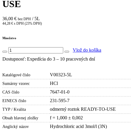
USE
36,00 €
/ 5L
bez DPH
44,28 € s DPH (23% DPH)
Množstvo
Vlož do košíka
Dostupnosť: Expedícia do 3 – 10 pracovných dní
V00323-5L
Katalógové číslo
HCl
Sumárny vzorec
7647-01-0
CAS číslo
231-595-7
EINECS číslo
odmerný roztok READY-TO-USE
TYP / Kvalita
f = 1,000 ± 0,002
Obsah hlavnej zložky
Hydrochloric acid 3mol/l (3N)
Anglický názov