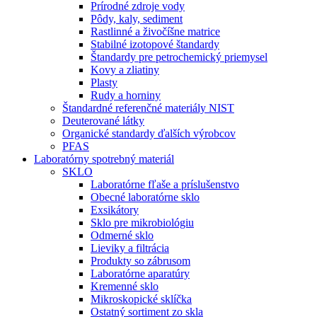
Prírodné zdroje vody
Pôdy, kaly, sediment
Rastlinné a živočíšne matrice
Stabilné izotopové štandardy
Štandardy pre petrochemický priemysel
Kovy a zliatiny
Plasty
Rudy a horniny
Štandardné referenčné materiály NIST
Deuterované látky
Organické standardy ďalších výrobcov
PFAS
Laboratórny spotrebný materiál
SKLO
Laboratórne fľaše a príslušenstvo
Obecné laboratórne sklo
Exsikátory
Sklo pre mikrobiológiu
Odmerné sklo
Lieviky a filtrácia
Produkty so zábrusom
Laboratórne aparatúry
Kremenné sklo
Mikroskopické sklíčka
Ostatný sortiment zo skla