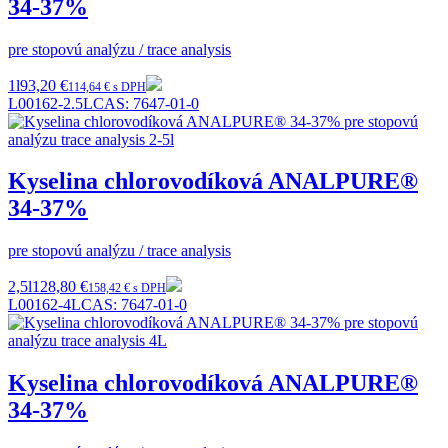
34-37%
pre stopovú analýzu / trace analysis
1l
93,20 €
114,64 € s DPH
L00162-2.5L
CAS:
7647-01-0
Kyselina chlorovodíková ANALPURE®
34-37%
pre stopovú analýzu / trace analysis
2,5l
128,80 €
158,42 € s DPH
L00162-4L
CAS:
7647-01-0
Kyselina chlorovodíková ANALPURE®
34-37%