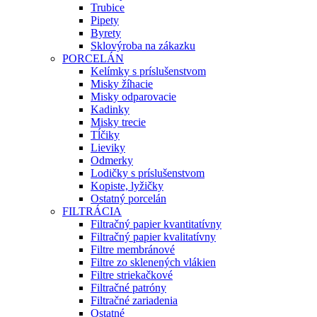
Trubice
Pipety
Byrety
Sklovýroba na zákazku
PORCELÁN
Kelímky s príslušenstvom
Misky žíhacie
Misky odparovacie
Kadinky
Misky trecie
Tĺčiky
Lieviky
Odmerky
Lodičky s príslušenstvom
Kopiste, lyžičky
Ostatný porcelán
FILTRÁCIA
Filtračný papier kvantitatívny
Filtračný papier kvalitatívny
Filtre membránové
Filtre zo sklenených vlákien
Filtre striekačkové
Filtračné patróny
Filtračné zariadenia
Ostatné