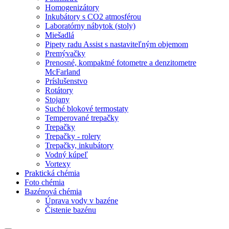
Homogenizátory
Inkubátory s CO2 atmosférou
Laboratórny nábytok (stoly)
Miešadlá
Pipety radu Assist s nastaviteľným objemom
Premývačky
Prenosné, kompaktné fotometre a denzitometre
McFarland
Príslušenstvo
Rotátory
Stojany
Suché blokové termostaty
Temperované trepačky
Trepačky
Trepačky - rolery
Trepačky, inkubátory
Vodný kúpeľ
Vortexy
Praktická chémia
Foto chémia
Bazénová chémia
Úprava vody v bazéne
Čistenie bazénu