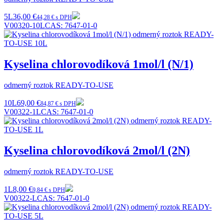
5L
36,00 €
44,28 € s DPH
V00320-10L
CAS:
7647-01-0
Kyselina chlorovodíková 1mol/l (N/1)
odmerný roztok READY-TO-USE
10L
69,00 €
84,87 € s DPH
V00322-1L
CAS:
7647-01-0
Kyselina chlorovodíková 2mol/l (2N)
odmerný roztok READY-TO-USE
1L
8,00 €
9,84 € s DPH
V00322-L
CAS:
7647-01-0