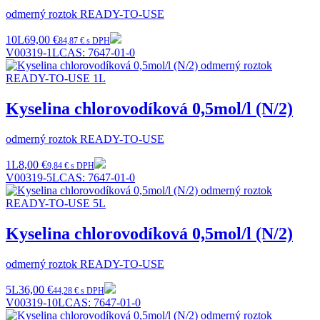
odmerný roztok READY-TO-USE
10L
69,00 €
84,87 € s DPH
V00319-1L
CAS:
7647-01-0
Kyselina chlorovodíková 0,5mol/l (N/2)
odmerný roztok READY-TO-USE
1L
8,00 €
9,84 € s DPH
V00319-5L
CAS:
7647-01-0
Kyselina chlorovodíková 0,5mol/l (N/2)
odmerný roztok READY-TO-USE
5L
36,00 €
44,28 € s DPH
V00319-10L
CAS:
7647-01-0