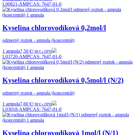
L00821-AMP
CAS:
7647-01-0
Kyselina chlorovodíková 0,2mol/l
odmerný roztok - ampula (koncentrát)
1 ampula
7,50 €
7,88 € s DPH
L03720-AMP
CAS:
7647-01-0
Kyselina chlorovodíková 0,5mol/l (N/2)
odmerný roztok - ampula (koncentrát)
1 ampula
7,60 €
7,98 € s DPH
L03018-AMP
CAS:
7647-01-0
Kyselina chlorovodíková 1mol/l (N/1)