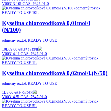
V00313-10L
CAS:
7647-01-0
Kyselina chlorovodíková 0,01mol/l
(N/100)
odmerný roztok READY-TO-USE
10L
69,00 €
84,87 € s DPH
V00314-1L
CAS:
7647-01-0
Kyselina chlorovodíková 0,02mol/l,(N/50)
odmerný roztok READY-TO-USE
1L
8,00 €
9,84 € s DPH
V00314-5L
CAS:
7647-01-0