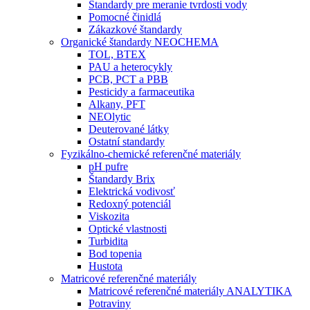
Štandardy pre meranie tvrdosti vody
Pomocné činidlá
Zákazkové štandardy
Organické štandardy NEOCHEMA
TOL, BTEX
PAU a heterocykly
PCB, PCT a PBB
Pesticidy a farmaceutika
Alkany, PFT
NEOlytic
Deuterované látky
Ostatní standardy
Fyzikálno-chemické referenčné materiály
pH pufre
Štandardy Brix
Elektrická vodivosť
Redoxný potenciál
Viskozita
Optické vlastnosti
Turbidita
Bod topenia
Hustota
Matricové referenčné materiály
Matricové referenčné materiály ANALYTIKA
Potraviny