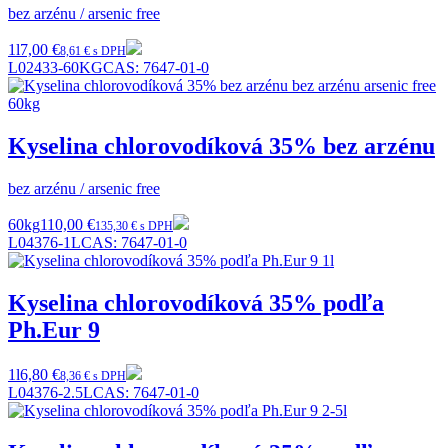
bez arzénu / arsenic free
1l
7,00 €
8,61 € s DPH
L02433-60KG
CAS:
7647-01-0
Kyselina chlorovodíková 35% bez arzénu
bez arzénu / arsenic free
60kg
110,00 €
135,30 € s DPH
L04376-1L
CAS:
7647-01-0
Kyselina chlorovodíková 35% podľa
Ph.Eur 9
1l
6,80 €
8,36 € s DPH
L04376-2.5L
CAS:
7647-01-0