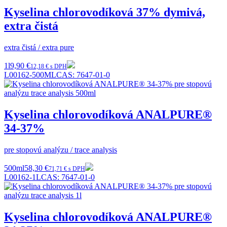
Kyselina chlorovodíková 37% dymivá,
extra čistá
extra čistá / extra pure
1l
9,90 €
12,18 € s DPH
L00162-500ML
CAS:
7647-01-0
Kyselina chlorovodíková ANALPURE®
34-37%
pre stopovú analýzu / trace analysis
500ml
58,30 €
71,71 € s DPH
L00162-1L
CAS:
7647-01-0
Kyselina chlorovodíková ANALPURE®