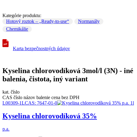
Kategórie produktu:
Hotový roztok – „Ready-to-use“
Normanály
Chemikálie
Karta bezpečnostných údajov
Kyselina chlorovodíková 3mol/l (3N) - iné
balenia, čistota, iný variant
kat. číslo
CAS číslo
názov
balenie
cena bez DPH
L00309-1L
CAS:
7647-01-0
Kyselina chlorovodíková 35%
p.a.