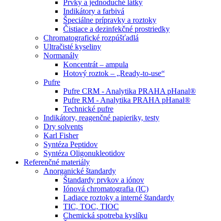
Prvky a jednoduché látky
Indikátory a farbivá
Špeciálne prípravky a roztoky
Čistiace a dezinfekčné prostriedky
Chromatografické rozpúšťadlá
Ultračisté kyseliny
Normanály
Koncentrát – ampula
Hotový roztok – „Ready-to-use“
Pufre
Pufre CRM - Analytika PRAHA pHanal®
Pufre RM - Analytika PRAHA pHanal®
Technické pufre
Indikátory, reagenčné papieriky, testy
Dry solvents
Karl Fisher
Syntéza Peptidov
Syntéza Oligonukleotidov
Referenčné materiály
Anorganické štandardy
Štandardy prvkov a iónov
Iónová chromatografia (IC)
Ladiace roztoky a interné štandardy
TIC, TOC, TIOC
Chemická spotreba kyslíku