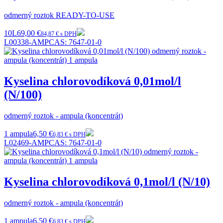
odmerný roztok READY-TO-USE
10L
69,00 €
84,87 € s DPH
L00338-AMP
CAS:
7647-01-0
Kyselina chlorovodíková 0,01mol/l
(N/100)
odmerný roztok - ampula (koncentrát)
1 ampula
6,50 €
6,83 € s DPH
L02469-AMP
CAS:
7647-01-0
Kyselina chlorovodíková 0,1mol/l (N/10)
odmerný roztok - ampula (koncentrát)
1 ampula
6,50 €
6,83 € s DPH