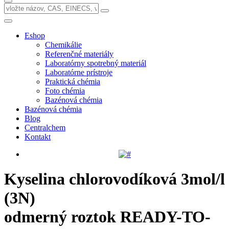
Eshop
Chemikálie
Referenčné materiály
Laboratórny spotrebný materiál
Laboratórne prístroje
Praktická chémia
Foto chémia
Bazénová chémia
Bazénová chémia
Blog
Centralchem
Kontakt
Kyselina chlorovodíková 3mol/l
(3N)
odmerný roztok READY-TO-