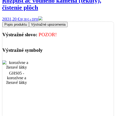
Rozpúšťač vodného kameňa (tekutý),
čistenie plôch
20l
31,20 €
38,38 € s DPH
Popis produktu
Výstražné upozornenia
Výstražné slovo:
POZOR!
Výstražné symboly
GHS05 -
korozívne a
žieravé látky