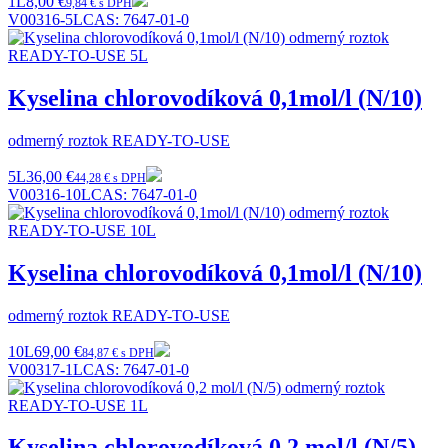
1L
8,00 €
9,84 € s DPH
V00316-5L
CAS:
7647-01-0
Kyselina chlorovodíková 0,1mol/l (N/10)
odmerný roztok READY-TO-USE
5L
36,00 €
44,28 € s DPH
V00316-10L
CAS:
7647-01-0
Kyselina chlorovodíková 0,1mol/l (N/10)
odmerný roztok READY-TO-USE
10L
69,00 €
84,87 € s DPH
V00317-1L
CAS:
7647-01-0
Kyselina chlorovodíková 0,2 mol/l (N/5)