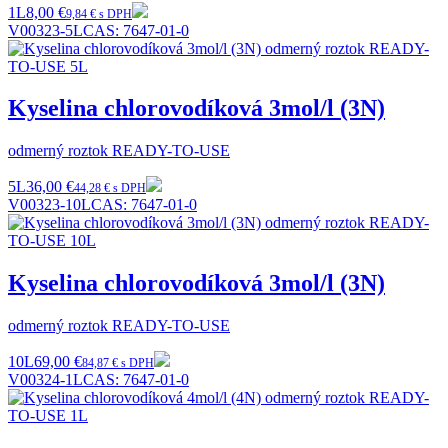
1L
8,00 €
9,84 € s DPH
V00323-5L
CAS:
7647-01-0
Kyselina chlorovodíková 3mol/l (3N)
odmerný roztok READY-TO-USE
5L
36,00 €
44,28 € s DPH
V00323-10L
CAS:
7647-01-0
Kyselina chlorovodíková 3mol/l (3N)
odmerný roztok READY-TO-USE
10L
69,00 €
84,87 € s DPH
V00324-1L
CAS:
7647-01-0