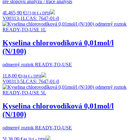
pre stopovú analýzu / trace analysis
4L
465,90 €
573,06 € s DPH
V00313-1L
CAS:
7647-01-0
Kyselina chlorovodíková 0,01mol/l
(N/100)
odmerný roztok READY-TO-USE
1L
8,00 €
9,84 € s DPH
V00313-5L
CAS:
7647-01-0
Kyselina chlorovodíková 0,01mol/l
(N/100)
odmerný roztok READY-TO-USE
5L
36,00 €
44,28 € s DPH