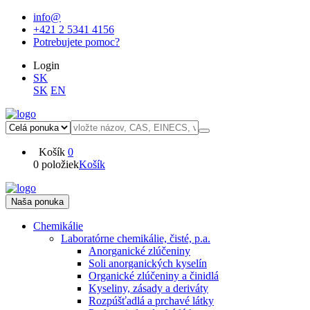
info@
+421 2 5341 4156
Potrebujete pomoc?
Login
SK
SK
EN
Košík
0
0 položiek
Košík
Naša ponuka
Chemikálie
Laboratórne chemikálie, čisté, p.a.
Anorganické zlúčeniny
Soli anorganických kyselín
Organické zlúčeniny a činidlá
Kyseliny, zásady a deriváty
Rozpúšťadlá a prchavé látky