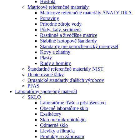
Hustota
Matricové referenčné materiály
Matricové referenčné materiály ANALYTIKA
Potraviny
Prírodné zdroje vody
Pôdy, kaly, sediment
Rastlinné a živočíšne matrice
Stabilné izotopové štandardy
Štandardy pre petrochemický priemysel
Kovy a zliatiny
Plasty
Rudy a horniny
Štandardné referenčné materiály NIST
Deuterované látky
Organické standardy ďalších výrobcov
PFAS
Laboratórny spotrebný materiál
SKLO
Laboratórne fľaše a príslušenstvo
Obecné laboratórne sklo
Exsikátory
Sklo pre mikrobiológiu
Odmerné sklo
Lieviky a filtrácia
Produkty so zábrusom