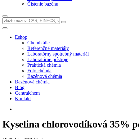
Čistenie bazénu
Eshop
Chemikálie
Referenčné materiály
Laboratórny spotrebný materiál
Laboratórne prístroje
Praktická chémia
Foto chémia
Bazénová chémia
Bazénová chémia
Blog
Centralchem
Kontakt
Kyselina chlorovodíková 35% p