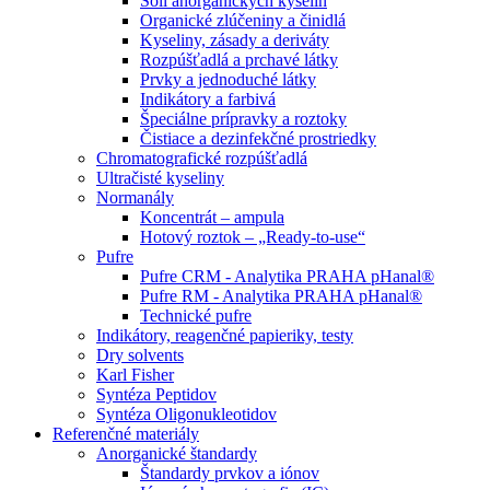
Soli anorganických kyselín
Organické zlúčeniny a činidlá
Kyseliny, zásady a deriváty
Rozpúšťadlá a prchavé látky
Prvky a jednoduché látky
Indikátory a farbivá
Špeciálne prípravky a roztoky
Čistiace a dezinfekčné prostriedky
Chromatografické rozpúšťadlá
Ultračisté kyseliny
Normanály
Koncentrát – ampula
Hotový roztok – „Ready-to-use“
Pufre
Pufre CRM - Analytika PRAHA pHanal®
Pufre RM - Analytika PRAHA pHanal®
Technické pufre
Indikátory, reagenčné papieriky, testy
Dry solvents
Karl Fisher
Syntéza Peptidov
Syntéza Oligonukleotidov
Referenčné materiály
Anorganické štandardy
Štandardy prvkov a iónov