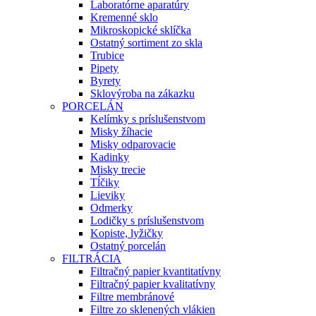
Laboratórne aparatúry
Kremenné sklo
Mikroskopické sklíčka
Ostatný sortiment zo skla
Trubice
Pipety
Byrety
Sklovýroba na zákazku
PORCELÁN
Kelímky s príslušenstvom
Misky žíhacie
Misky odparovacie
Kadinky
Misky trecie
Tĺčiky
Lieviky
Odmerky
Lodičky s príslušenstvom
Kopiste, lyžičky
Ostatný porcelán
FILTRÁCIA
Filtračný papier kvantitatívny
Filtračný papier kvalitatívny
Filtre membránové
Filtre zo sklenených vlákien