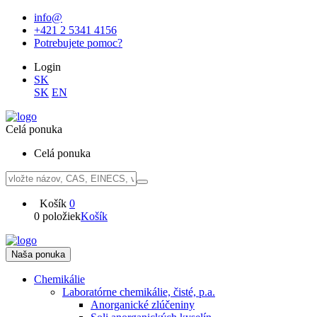
info@
+421 2 5341 4156
Potrebujete pomoc?
Login
SK
SK
EN
Celá ponuka
Celá ponuka
Košík
0
0 položiek
Košík
Naša ponuka
Chemikálie
Laboratórne chemikálie, čisté, p.a.
Anorganické zlúčeniny