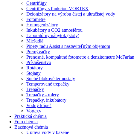
Centrifúgy
Centrifúgy s funkciou VORTEX
Deionizátory na výrobu čistej a ultračistej vody
Fotometre
Homogenizátory
Inkubátory s CO2 atmosférou
Laboratórny nábytok (stoly)
Miešadlá
Pipety radu Assist s nastaviteľným objemom
Premývačky
Prenosné, kompaktné fotometre a denzitometre McFarla
Príslušenstvo
Rotátory
Stojany
Suché blokové termostaty
Temperované trepačky
Trepačky
Trepačky - rolery
Trepačky, inkubátory
Vodný kúpeľ
Vortexy
Praktická chémia
Foto chémia
Bazénová chémia
Úprava vody v bazéne