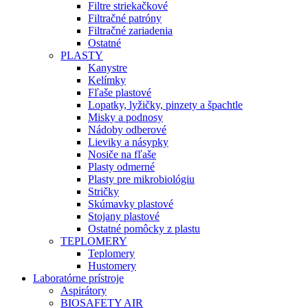
Filtre striekačkové
Filtračné patróny
Filtračné zariadenia
Ostatné
PLASTY
Kanystre
Kelímky
Fľaše plastové
Lopatky, lyžičky, pinzety a špachtle
Misky a podnosy
Nádoby odberové
Lieviky a násypky
Nosiče na fľaše
Plasty odmerné
Plasty pre mikrobiológiu
Stričky
Skúmavky plastové
Stojany plastové
Ostatné pomôcky z plastu
TEPLOMERY
Teplomery
Hustomery
Laboratórne prístroje
Aspirátory
BIOSAFETY AIR