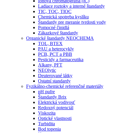
Iónová chromatografia (IC)
Ladiace roztoky a interné štandardy
TIC, TOC, TIOC
Chemická spotreba kyslíku
Štandardy pre meranie tvrdosti vody
Pomocné činidlá
Zákazkové štandardy
Organické štandardy NEOCHEMA
TOL, BTEX
PAU a heterocykly
PCB, PCT a PBB
Pesticidy a farmaceutika
Alkany, PFT
NEOlytic
Deuterované látky
Ostatní standardy
Fyzikálno-chemické referenčné materiály
pH pufre
Štandardy Brix
Elektrická vodivosť
Redoxný potenciál
Viskozita
Optické vlastnosti
Turbidita
Bod topenia